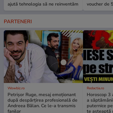
ajută tehnologia să ne reinventăm
voucher de 5
PARTENERI
Wowbiz.ro
Redactia.ro
Petrișor Ruge, mesaj emoționant
Horoscop 3 
după despărțirea profesională de
a săptămânii
Andreea Bălan. Ce le-a transmis
puternice pe
fanilor
te așteaptă 