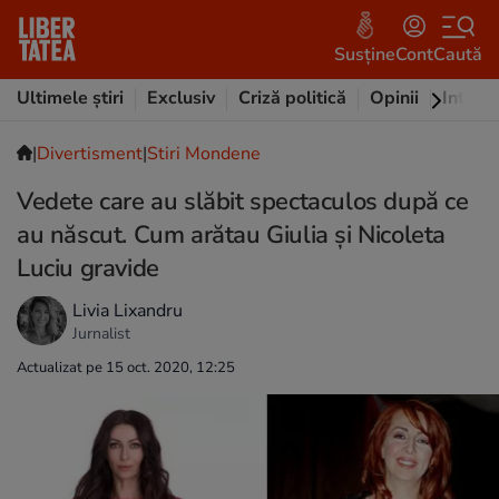
Susține
Cont
Caută
Ultimele știri
Exclusiv
Criză politică
Opinii
Intervi
|
Divertisment
|
Stiri Mondene
Vedete care au slăbit spectaculos după ce
au născut. Cum arătau Giulia și Nicoleta
Luciu gravide
Livia Lixandru
Jurnalist
Actualizat pe 15 oct. 2020, 12:25