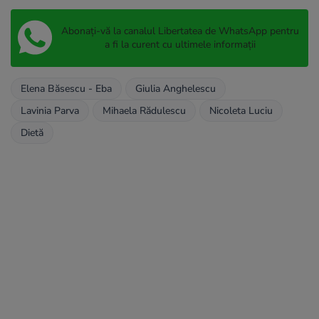
Abonați-vă la canalul Libertatea de WhatsApp pentru
a fi la curent cu ultimele informații
Elena Băsescu - Eba
Giulia Anghelescu
Lavinia Parva
Mihaela Rădulescu
Nicoleta Luciu
Dietă