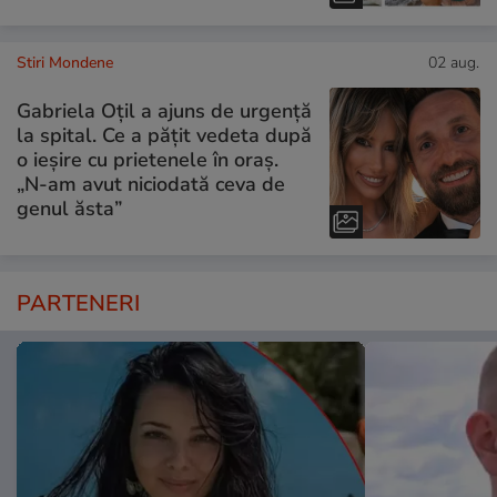
Stiri Mondene
02 aug.
Gabriela Oțil a ajuns de urgență
la spital. Ce a pățit vedeta după
o ieșire cu prietenele în oraș.
„N-am avut niciodată ceva de
genul ăsta”
PARTENERI