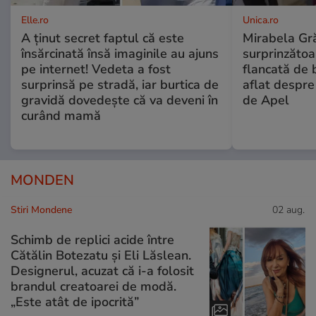
Elle.ro
Unica.ro
A ținut secret faptul că este
Mirabela Gră
însărcinată însă imaginile au ajuns
surprinzătoar
pe internet! Vedeta a fost
flancată de 
surprinsă pe stradă, iar burtica de
aflat despre
gravidă dovedește că va deveni în
de Apel
curând mamă
MONDEN
Stiri Mondene
02 aug.
Schimb de replici acide între
Cătălin Botezatu și Eli Lăslean.
Designerul, acuzat că i-a folosit
brandul creatoarei de modă.
„Este atât de ipocrită”