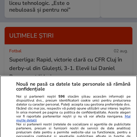
liceu tehnologic. „Este o
nebuloasă și pentru noi”
ULTIMELE ȘTIRI
Fotbal
02 aug.
Superliga: Rapid, victorie clară cu CFR Cluj în
derby-ul din Giulești, 3-1. Elevii lui Daniel
Pancu sunt lideri
Nouă ne pasă ca datele tale personale să rămână
confidențiale
Fotbal
02 aug.
Noi și partenerii noștri
596
stocăm și/sau accesăm informații pe
dispozitivul dvs., precum identificatorii cookie unici pentru prelucrarea
Gianni Infantino caută sprijin în tabăra lui
datelor cu caracter personal. Puteți accepta sau gestiona preferințele dvs.
făcând clic mai jos, respectiv vă puteți opune utilizării unui interes legitim
Trump pentru a-și salva șefia FIFA pe fondul
în orice moment pe pagina cu politica de confidențialitate. Aceste alegeri
vor fi raportate partenerilor noștri și nu vă vor afecta navigarea.
Mai
multe detalii
scandalului Cupei Mondiale
Noi si partenerii nostri (retelele de socializare si agentiile de publicitate
partenere, precum si furnizorii nostri de servicii de date analitice)
prelucram date pentru a permite website-ului sa functioneze, pentru a
personaliza continutul si anunturile publicitare afisate in functie de