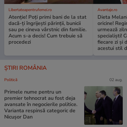
Libertateapentrufemei.ro
Avantaje.ro
Atenție! Poți primi bani de la stat
Dieta Melan
dacă-ți îngrijești părinții, bunicii
oricine! Regi
sau pe cineva vârstnic din familie.
urmează zilni
Acum s-a decis! Cum trebuie să
specialiști! 
procedezi
fiecare zi și 
acestui stil 
ȘTIRI ROMÂNIA
Politică
02 aug.
Primele nume pentru un
premier tehnocrat au fost deja
avansate în negocierile politice.
Varianta respinsă categoric de
Nicușor Dan