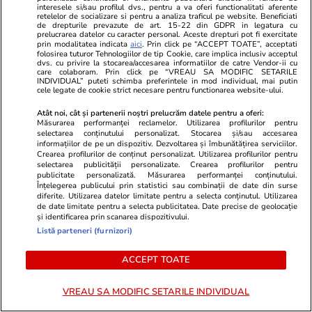
interesele si/sau profilul dvs., pentru a va oferi functionalitati aferente
Știri Externe
02 aug.
retelelor de socializare si pentru a analiza traficul pe website. Beneficiati
de drepturile prevazute de art. 15-22 din GDPR in legatura cu
Șase oameni au murit și 27 au fost răniți după
prelucrarea datelor cu caracter personal. Aceste drepturi pot fi exercitate
prin modalitatea indicata
aici
. Prin click pe “ACCEPT TOATE”, acceptati
un carambol devastator între un autocar, trei
folosirea tuturor Tehnologiilor de tip Cookie, care implica inclusiv acceptul
dvs. cu privire la stocarea/accesarea informatiilor de catre Vendor-ii cu
mașini și o autorulotă, în Italia I VIDEO
care colaboram. Prin click pe “VREAU SA MODIFIC SETARILE
INDIVIDUAL” puteti schimba preferintele in mod individual, mai putin
cele legate de cookie strict necesare pentru functionarea website-ului.
Știri Externe
02 aug.
Atât noi, cât și partenerii noștri prelucrăm datele pentru a oferi:
Măsurarea performanței reclamelor. Utilizarea profilurilor pentru
Arabia Saudită înființează o coaliție navală
selectarea conținutului personalizat. Stocarea și/sau accesarea
informațiilor de pe un dispozitiv. Dezvoltarea și îmbunătățirea serviciilor.
pentru a proteja Marea Roșie și alte două zone
Crearea profilurilor de conținut personalizat. Utilizarea profilurilor pentru
selectarea publicității personalizate. Crearea profilurilor pentru
maritime. Rebelii din Yemen amenință cu o
publicitate personalizată. Măsurarea performanței conținutului.
Înțelegerea publicului prin statistici sau combinații de date din surse
„escaladare totală”
diferite. Utilizarea datelor limitate pentru a selecta conținutul. Utilizarea
de date limitate pentru a selecta publicitatea. Date precise de geolocație
și identificarea prin scanarea dispozitivului.
Citește mai multe
Listă parteneri (furnizori)
ACCEPT TOATE
TRENDING
VREAU SA MODIFIC SETARILE INDIVIDUAL
Politică
02 aug.