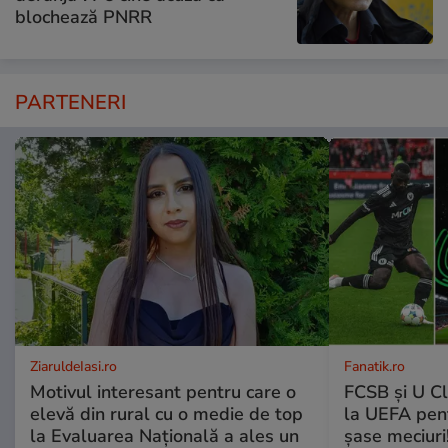
blochează PNRR
PARTENERI
ZiaruldeIasi.ro
Fanatik.ro
Motivul interesant pentru care o
FCSB și U Cl
elevă din rural cu o medie de top
la UEFA pentr
la Evaluarea Națională a ales un
șase meciuri