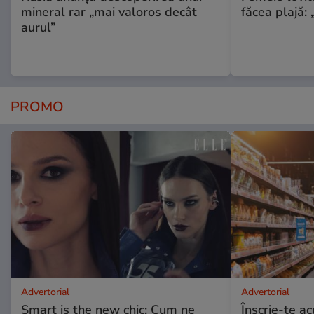
mineral rar „mai valoros decât
făcea plajă: „
aurul”
PROMO
Advertorial
Advertorial
Smart is the new chic: Cum ne
Înscrie-te ac