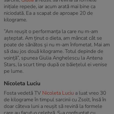
inițiale repede, iar acum arată mai bine ca
niciodată. Ea a scapat de aproape 20 de
kilograme.
”Am reușit o performanța la care nu m-am
așteptat. Am ținut o dieta, am mâncat cât se
poate de sănătos și nu m-am înfometat. Mai am
să dau jos două kilograme. Totul depinde de
voință”, spunea Giulia Anghelescu la Antena
Stars, la scurt timp după ce băiețelul ei venise
pe lume.
Nicoleta Luciu
Fosta vedetă TV
Nicoleta Luciu
a luat vreo 30
de kilograme în timpul sarcinii cu Zsolt, însă în
doar câteva luni a reușit să revină la formele
care au facut-o celebră. S-a confruntat cu