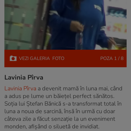
VEZI
GALERIA
FOTO
POZA
1 / 8
Lavinia Pîrva
Lavinia Pîrva
a devenit mamă în luna mai, când
a adus pe lume un băiețel perfect sănătos.
Soția lui Ștefan Bănică s-a transformat total în
luna a noua de sarcină, însă în urmă cu doar
câteva zile a făcut senzație la un eveniment
monden, afișând o siluetă de invidiat.