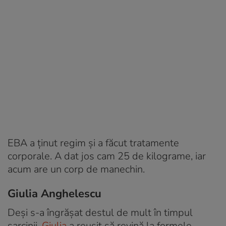
EBA a ținut regim și a făcut tratamente
corporale. A dat jos cam 25 de kilograme, iar
acum are un corp de manechin.
Giulia Anghelescu
Deși s-a îngrășat destul de mult în timpul
sarcinii,
Giulia
a reusit să revină la formele