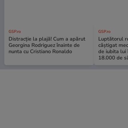
GSP.ro
GSP.ro
Distracție la plajă! Cum a apărut
Luptătorul 
Georgina Rodriguez înainte de
câștigat meci
nunta cu Cristiano Ronaldo
de iubita lui
18.000 de s