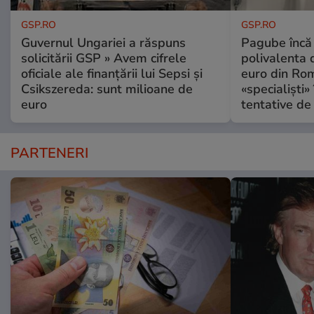
GSP.RO
GSP.RO
Guvernul Ungariei a răspuns
Pagube încă 
solicitării GSP » Avem cifrele
polivalenta 
oficiale ale finanțării lui Sepsi și
euro din Rom
Csikszereda: sunt milioane de
«specialiști»
euro
tentative de 
PARTENERI