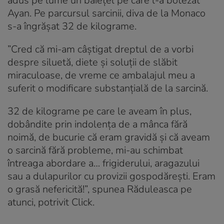
adus pe lume un băiețel pe care l-a botezat
Ayan. Pe parcursul sarcinii, diva de la Monaco
s-a îngrășat 32 de kilograme.
”Cred că mi-am câştigat dreptul de a vorbi
despre siluetă, diete și soluții de slăbit
miraculoase, de vreme ce ambalajul meu a
suferit o modificare substanțială de la sarcină.
32 de kilograme pe care le aveam în plus,
dobândite prin indolența de a mânca fără
noimă, de bucurie că eram gravidă și că aveam
o sarcină fără probleme, mi-au schimbat
întreaga abordare a… frigiderului, aragazului
sau a dulapurilor cu provizii gospodărești. Eram
o grasă nefericită!”, spunea Răduleasca pe
atunci, potrivit Click.