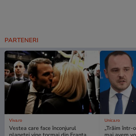
PARTENERI
Viva.ro
Unica.ro
Vestea care face înconjurul
„Trăim într-
planetei vine tocmai din Franța,
mai avem vo