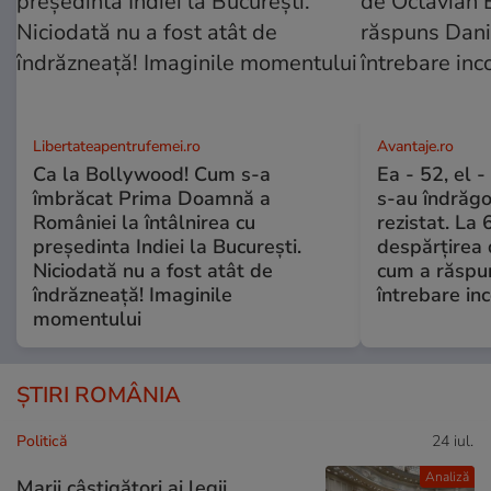
Libertateapentrufemei.ro
Avantaje.ro
Ca la Bollywood! Cum s-a
Ea - 52, el 
îmbrăcat Prima Doamnă a
s-au îndrăgos
României la întâlnirea cu
rezistat. La 
președinta Indiei la București.
despărțirea 
Niciodată nu a fost atât de
cum a răspu
îndrăzneață! Imaginile
întrebare i
momentului
ȘTIRI ROMÂNIA
Politică
24 iul.
Analiză
Marii câștigători ai legii