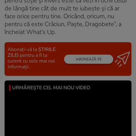
pentru soție și invers este să vezi în ochii celui
de lângă tine cât de mult te iubește și că ar
face orice pentru tine. Oricând, oricum, nu
pentru că este Crăciun, Paște, Dragobete”, a
încheiat What’s Up.
Abonați-vă la
ȘTIRILE
ZILEI
pentru a fi la
ABONEAZĂ-TE
curent cu cele mai noi
informații.
URMĂREȘTE CEL MAI NOU VIDEO