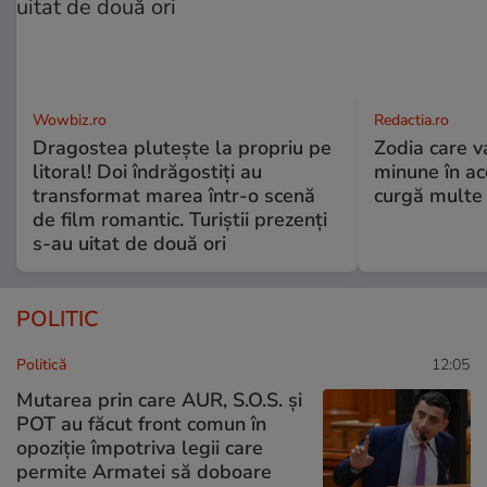
Wowbiz.ro
Redactia.ro
Dragostea plutește la propriu pe
Zodia care v
litoral! Doi îndrăgostiți au
minune în a
transformat marea într-o scenă
curgă multe l
de film romantic. Turiștii prezenți
s-au uitat de două ori
POLITIC
Politică
12:05
Mutarea prin care AUR, S.O.S. și
POT au făcut front comun în
opoziție împotriva legii care
permite Armatei să doboare