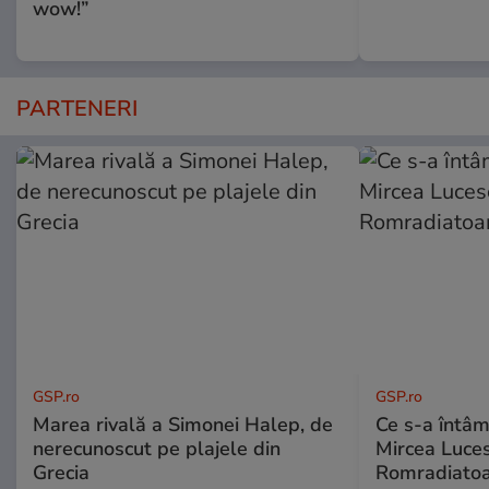
wow!”
PARTENERI
GSP.ro
GSP.ro
Marea rivală a Simonei Halep, de
Ce s-a întâmp
nerecunoscut pe plajele din
Mircea Luces
Grecia
Romradiatoa