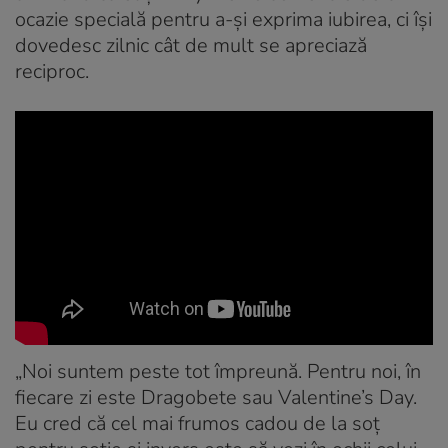
ocazie specială pentru a-și exprima iubirea, ci își
dovedesc zilnic cât de mult se apreciază
reciproc.
„Noi suntem peste tot împreună. Pentru noi, în
fiecare zi este Dragobete sau Valentine’s Day.
Eu cred că cel mai frumos cadou de la soț