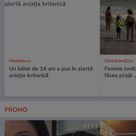
Mediafax.ro
StirileKanalD.ro
Un băiat de 14 ani a pus în alertă
Femeie lovit
aviația britanică
făcea plajă: „
PROMO