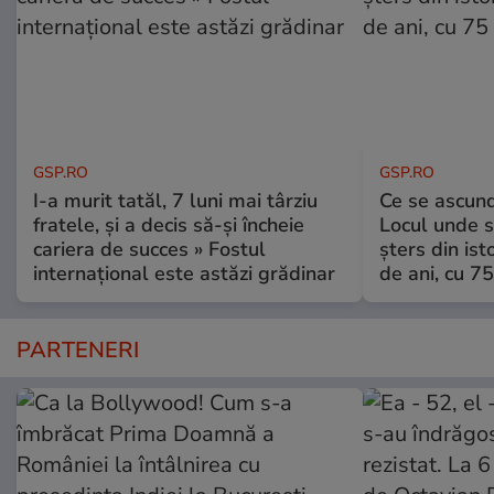
GSP.RO
GSP.RO
I-a murit tatăl, 7 luni mai târziu
Ce se ascund
fratele, și a decis să-și încheie
Locul unde s-
cariera de succes » Fostul
șters din ist
internațional este astăzi grădinar
de ani, cu 7
PARTENERI