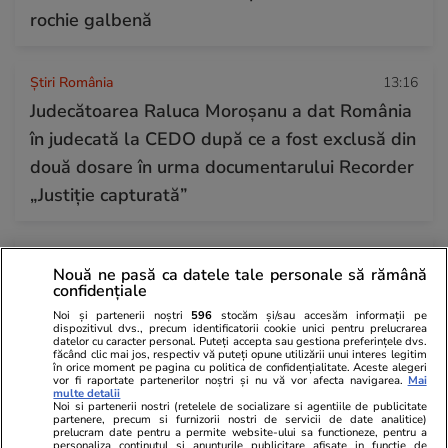
rochie galbenă
Știri România
13:16
Judecătoarea Raluca Moroșanu a dat România
în judecată la CEDO după ce a fost exclusă din
două dosare în urma documentarului Recorder
„Justiție capturată”
Horoscop
24 iul.
Nouă ne pasă ca datele tale personale să rămână
Horoscop Urania | Previziuni astrologice pentru
confidențiale
perioada 25 – 31 iulie 2026. Luna Plină în
Noi și partenerii noștri
596
stocăm și/sau accesăm informații pe
dispozitivul dvs., precum identificatorii cookie unici pentru prelucrarea
Vărsător
datelor cu caracter personal. Puteți accepta sau gestiona preferințele dvs.
făcând clic mai jos, respectiv vă puteți opune utilizării unui interes legitim
în orice moment pe pagina cu politica de confidențialitate. Aceste alegeri
vor fi raportate partenerilor noștri și nu vă vor afecta navigarea.
Mai
multe detalii
Noi si partenerii nostri (retelele de socializare si agentiile de publicitate
partenere, precum si furnizorii nostri de servicii de date analitice)
prelucram date pentru a permite website-ului sa functioneze, pentru a
personaliza continutul si anunturile publicitare afisate in functie de