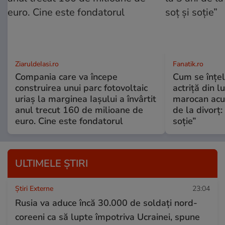
ZiaruldeIasi.ro
Fanatik.ro
Compania care va începe
Cum se înțe
construirea unui parc fotovoltaic
actriță din l
uriaș la marginea Iașului a învârtit
marocan acuz
anul trecut 160 de milioane de
de la divorț:
euro. Cine este fondatorul
soție”
ULTIMELE ȘTIRI
Știri Externe
23:04
Rusia va aduce încă 30.000 de soldaţi nord-
coreeni ca să lupte împotriva Ucrainei, spune