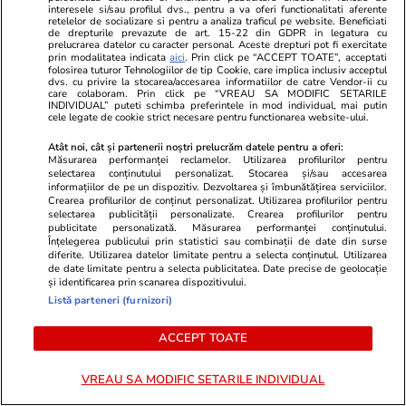
interesele si/sau profilul dvs., pentru a va oferi functionalitati aferente
retelelor de socializare si pentru a analiza traficul pe website. Beneficiati
de drepturile prevazute de art. 15-22 din GDPR in legatura cu
prelucrarea datelor cu caracter personal. Aceste drepturi pot fi exercitate
prin modalitatea indicata
aici
. Prin click pe “ACCEPT TOATE”, acceptati
folosirea tuturor Tehnologiilor de tip Cookie, care implica inclusiv acceptul
dvs. cu privire la stocarea/accesarea informatiilor de catre Vendor-ii cu
care colaboram. Prin click pe “VREAU SA MODIFIC SETARILE
INDIVIDUAL” puteti schimba preferintele in mod individual, mai putin
cele legate de cookie strict necesare pentru functionarea website-ului.
Atât noi, cât și partenerii noștri prelucrăm datele pentru a oferi:
Măsurarea performanței reclamelor. Utilizarea profilurilor pentru
Vacanțe și Cultură
22:09
Horoscop
selectarea conținutului personalizat. Stocarea și/sau accesarea
Compania aeriană Qantas, zbor
Horoscop 26 
informațiilor de pe un dispozitiv. Dezvoltarea și îmbunătățirea serviciilor.
Crearea profilurilor de conținut personalizat. Utilizarea profilurilor pentru
record de 19 ore din Franța în
încep o perio
selectarea publicității personalizate. Crearea profilurilor pentru
publicitate personalizată. Măsurarea performanței conținutului.
Australia. Ce pățește corpul tău
relația cu su
Înțelegerea publicului prin statistici sau combinații de date din surse
diferite. Utilizarea datelor limitate pentru a selecta conținutul. Utilizarea
când stai aproape o zi întreagă în
fondul unui
de date limitate pentru a selecta publicitatea. Date precise de geolocație
și identificarea prin scanarea dispozitivului.
aer
muncă
Listă parteneri (furnizori)
ACCEPT TOATE
Horoscop
21:50
VREAU SA MODIFIC SETARILE INDIVIDUAL
Horoscop 26 iulie 2026. Racii