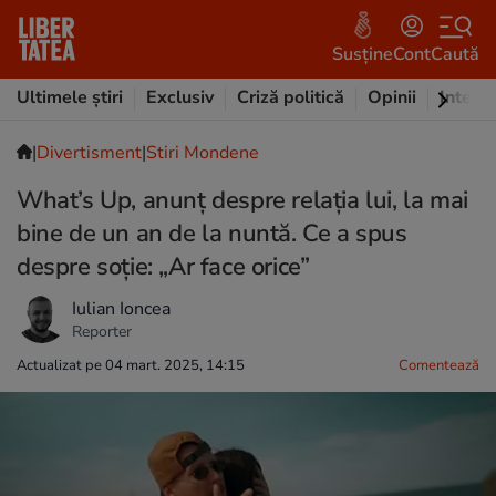
Susține
Cont
Caută
Ultimele știri
Exclusiv
Criză politică
Opinii
Intervi
|
Divertisment
|
Stiri Mondene
What’s Up, anunț despre relația lui, la mai
bine de un an de la nuntă. Ce a spus
despre soție: „Ar face orice”
Iulian Ioncea
Reporter
Actualizat pe 04 mart. 2025, 14:15
Comentează