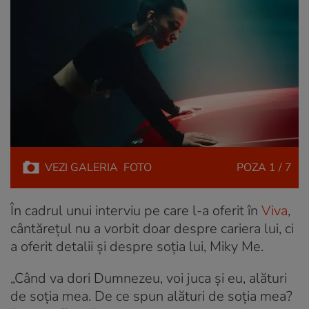
VEZI
GALERIA
FOTO
POZA
1 / 7
În cadrul unui interviu pe care l-a oferit în
Viva
,
cântărețul nu a vorbit doar despre cariera lui, ci
a oferit detalii și despre soția lui, Miky Me.
„Când va dori Dumnezeu, voi juca și eu, alături
de soția mea. De ce spun alături de soția mea?