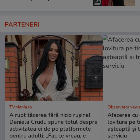
PARTENERI
TVMania.ro
ObservatorNews
A rupt tăcerea fără nicio rușine!
Afacerea cu 
Daniela Crudu spune totul despre
lovitura pe t
activitatea ei de pe platformele
aşteaptă şi 
pentru adulți: „Fac ce vreau, e
serviciu