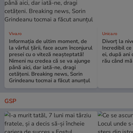
Viva.ro
Unica.ro
Informația de ultim moment, de
Divorț la nive
la vârful țării, face acum înconjurul
Incredibil ce
presei cu o viteză neașteptată!
ei, după ani 
Nimeni nu credea că se va ajunge
rău când mă
până aici, dar iată-ne, dragi
cetățeni. Breaking news, Sorin
Grindeanu tocmai a făcut anunțul
GSP