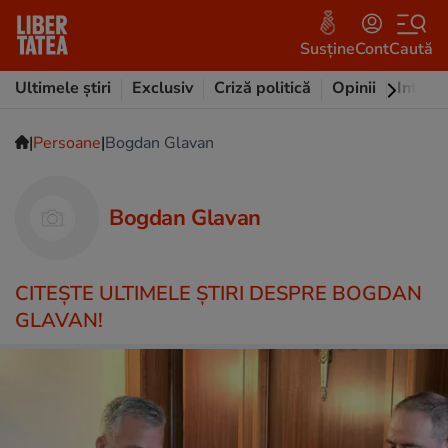
Susține
Cont
Caută
Ultimele știri
Exclusiv
Criză politică
Opinii
Intervi
|
|
Persoane
Bogdan Glavan
Bogdan Glavan
CITEŞTE ULTIMELE ŞTIRI DESPRE BOGDAN
GLAVAN!