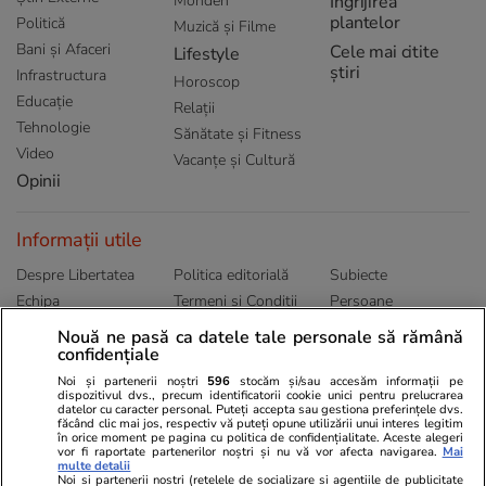
Monden
Ingrijirea
plantelor
Politică
Muzică și Filme
Bani și Afaceri
Cele mai citite
Lifestyle
știri
Infrastructura
Horoscop
Educație
Relații
Tehnologie
Sănătate și Fitness
Video
Vacanțe și Cultură
Opinii
Informații utile
Despre Libertatea
Politica editorială
Subiecte
Echipa
Termeni și Conditii
Persoane
Publicitate
Abonamente
Sitemap
Nouă ne pasă ca datele tale personale să rămână
Politica de
confidențiale
Autori
confidențialitate
Noi și partenerii noștri
596
stocăm și/sau accesăm informații pe
dispozitivul dvs., precum identificatorii cookie unici pentru prelucrarea
datelor cu caracter personal. Puteți accepta sau gestiona preferințele dvs.
Ringier România
făcând clic mai jos, respectiv vă puteți opune utilizării unui interes legitim
în orice moment pe pagina cu politica de confidențialitate. Aceste alegeri
vor fi raportate partenerilor noștri și nu vă vor afecta navigarea.
Mai
Libertatea pentru
ELLE
Locuri de muncă
multe detalii
femei
Noi si partenerii nostri (retelele de socializare si agentiile de publicitate
Gazeta Sporturilor
Imobiliare.ro