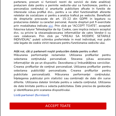
partenere, precum si furnizorii nostri de servicii de date analitice)
Unica.ro
prelucram date pentru a permite website-ului sa functioneze, pentru a
Stiri mondene
Jobradar24
personaliza continutul si anunturile publicitare afisate in functie de
Program TV
Calculator sarcina
Imoradar24
interesele si/sau profilul dvs., pentru a va oferi functionalitati aferente
retelelor de socializare si pentru a analiza traficul pe website. Beneficiati
Avantaje
Ajută Copiii
Colecții Libertatea
de drepturile prevazute de art. 15-22 din GDPR in legatura cu
prelucrarea datelor cu caracter personal. Aceste drepturi pot fi exercitate
prin modalitatea indicata
aici
. Prin click pe “ACCEPT TOATE”, acceptati
Pariază responsabil! Decizia ONJN nr. 821/25.09.2025.
folosirea tuturor Tehnologiilor de tip Cookie, care implica inclusiv acceptul
dvs. cu privire la stocarea/accesarea informatiilor de catre Vendor-ii cu
Jocurile de noroc sunt interzise minorilor.
care colaboram. Prin click pe “VREAU SA MODIFIC SETARILE
INDIVIDUAL” puteti schimba preferintele in mod individual, mai putin
cele legate de cookie strict necesare pentru functionarea website-ului.
© 2026 Ringier Romania. Toate drepturile rezervate
Atât noi, cât și partenerii noștri prelucrăm datele pentru a oferi:
Măsurarea performanței reclamelor. Utilizarea profilurilor pentru
selectarea conținutului personalizat. Stocarea și/sau accesarea
informațiilor de pe un dispozitiv. Dezvoltarea și îmbunătățirea serviciilor.
Crearea profilurilor de conținut personalizat. Utilizarea profilurilor pentru
Actualizare preferințe cookies
selectarea publicității personalizate. Crearea profilurilor pentru
publicitate personalizată. Măsurarea performanței conținutului.
Înțelegerea publicului prin statistici sau combinații de date din surse
diferite. Utilizarea datelor limitate pentru a selecta conținutul. Utilizarea
de date limitate pentru a selecta publicitatea. Date precise de geolocație
și identificarea prin scanarea dispozitivului.
Listă parteneri (furnizori)
ACCEPT TOATE