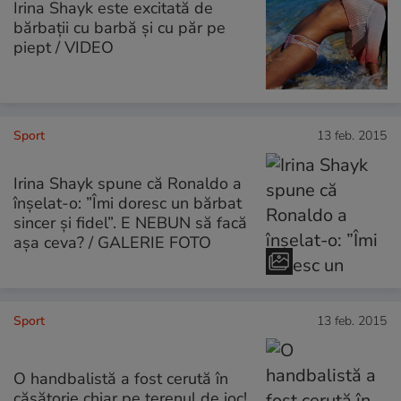
Irina Shayk este excitată de
bărbații cu barbă și cu păr pe
piept / VIDEO
Sport
13 feb. 2015
Irina Shayk spune că Ronaldo a
înşelat-o: ”Îmi doresc un bărbat
sincer și fidel”. E NEBUN să facă
aşa ceva? / GALERIE FOTO
Sport
13 feb. 2015
O handbalistă a fost cerută în
căsătorie chiar pe terenul de joc!