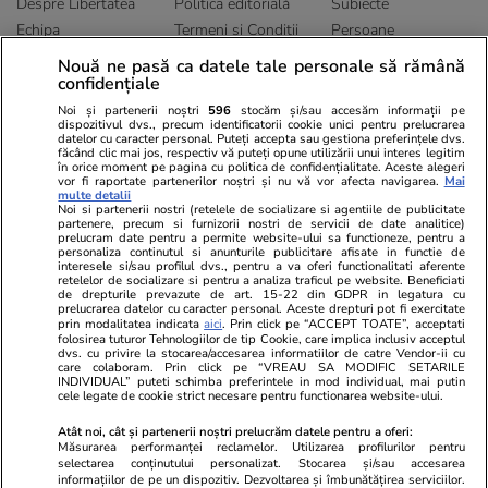
Despre Libertatea
Politica editorială
Subiecte
Echipa
Termeni și Conditii
Persoane
Publicitate
Abonamente
Sitemap
Nouă ne pasă ca datele tale personale să rămână
Politica de
Autori
confidențiale
confidențialitate
Noi și partenerii noștri
596
stocăm și/sau accesăm informații pe
dispozitivul dvs., precum identificatorii cookie unici pentru prelucrarea
datelor cu caracter personal. Puteți accepta sau gestiona preferințele dvs.
Ringier România
făcând clic mai jos, respectiv vă puteți opune utilizării unui interes legitim
în orice moment pe pagina cu politica de confidențialitate. Aceste alegeri
vor fi raportate partenerilor noștri și nu vă vor afecta navigarea.
Mai
Libertatea pentru
ELLE
Locuri de muncă
multe detalii
femei
Noi si partenerii nostri (retelele de socializare si agentiile de publicitate
Gazeta Sporturilor
Imobiliare.ro
partenere, precum si furnizorii nostri de servicii de date analitice)
Unica.ro
prelucram date pentru a permite website-ului sa functioneze, pentru a
Stiri mondene
Jobradar24
personaliza continutul si anunturile publicitare afisate in functie de
Program TV
Calculator sarcina
Imoradar24
interesele si/sau profilul dvs., pentru a va oferi functionalitati aferente
retelelor de socializare si pentru a analiza traficul pe website. Beneficiati
Avantaje
Ajută Copiii
Colecții Libertatea
de drepturile prevazute de art. 15-22 din GDPR in legatura cu
prelucrarea datelor cu caracter personal. Aceste drepturi pot fi exercitate
prin modalitatea indicata
aici
. Prin click pe “ACCEPT TOATE”, acceptati
Pariază responsabil! Decizia ONJN nr. 821/25.09.2025.
folosirea tuturor Tehnologiilor de tip Cookie, care implica inclusiv acceptul
Jocurile de noroc sunt interzise minorilor.
dvs. cu privire la stocarea/accesarea informatiilor de catre Vendor-ii cu
care colaboram. Prin click pe “VREAU SA MODIFIC SETARILE
INDIVIDUAL” puteti schimba preferintele in mod individual, mai putin
cele legate de cookie strict necesare pentru functionarea website-ului.
© 2026 Ringier Romania. Toate drepturile rezervate
Atât noi, cât și partenerii noștri prelucrăm datele pentru a oferi:
Măsurarea performanței reclamelor. Utilizarea profilurilor pentru
selectarea conținutului personalizat. Stocarea și/sau accesarea
informațiilor de pe un dispozitiv. Dezvoltarea și îmbunătățirea serviciilor.