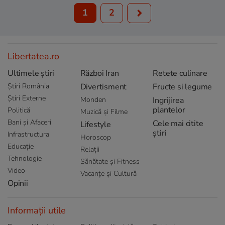
1
2
Libertatea.ro
Ultimele știri
Război Iran
Retete culinare
Știri România
Divertisment
Fructe si legume
Știri Externe
Monden
Ingrijirea
plantelor
Politică
Muzică și Filme
Bani și Afaceri
Cele mai citite
Lifestyle
știri
Infrastructura
Horoscop
Educație
Relații
Tehnologie
Sănătate și Fitness
Video
Vacanțe și Cultură
Opinii
Informații utile