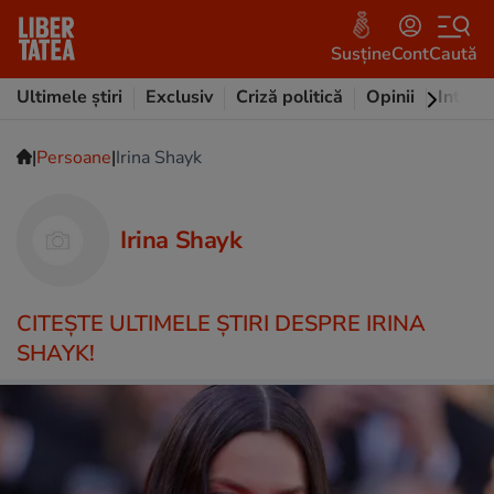
Susține
Cont
Caută
Ultimele știri
Exclusiv
Criză politică
Opinii
Intervi
|
|
Persoane
Irina Shayk
Irina Shayk
CITEŞTE ULTIMELE ŞTIRI DESPRE IRINA
SHAYK!