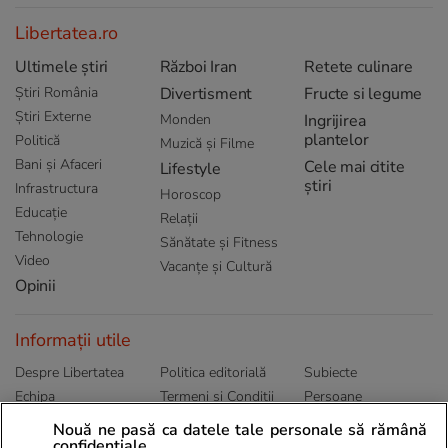
Libertatea.ro
Ultimele știri
Război Iran
Retete culinare
Știri România
Divertisment
Fructe si legume
Știri Externe
Monden
Ingrijirea
plantelor
Politică
Muzică și Filme
Bani și Afaceri
Cele mai citite
Lifestyle
știri
Infrastructura
Horoscop
Educație
Relații
Tehnologie
Sănătate și Fitness
Video
Vacanțe și Cultură
Opinii
Informații utile
Despre Libertatea
Politica editorială
Subiecte
Echipa
Termeni și Conditii
Persoane
Publicitate
Abonamente
Sitemap
Nouă ne pasă ca datele tale personale să rămână
Politica de
Autori
confidențiale