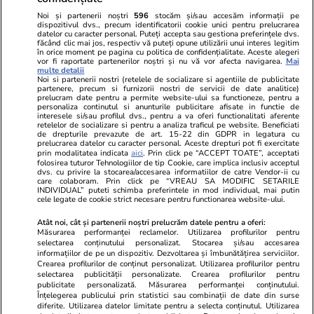
confidențialitate
Noi și partenerii noștri
596
stocăm și/sau accesăm informații pe
dispozitivul dvs., precum identificatorii cookie unici pentru prelucrarea
datelor cu caracter personal. Puteți accepta sau gestiona preferințele dvs.
Ringier România
făcând clic mai jos, respectiv vă puteți opune utilizării unui interes legitim
în orice moment pe pagina cu politica de confidențialitate. Aceste alegeri
vor fi raportate partenerilor noștri și nu vă vor afecta navigarea.
Mai
Libertatea pentru
ELLE
Locuri de muncă
multe detalii
femei
Noi si partenerii nostri (retelele de socializare si agentiile de publicitate
Gazeta Sporturilor
Imobiliare.ro
partenere, precum si furnizorii nostri de servicii de date analitice)
Unica.ro
prelucram date pentru a permite website-ului sa functioneze, pentru a
Stiri mondene
Jobradar24
personaliza continutul si anunturile publicitare afisate in functie de
Program TV
Calculator sarcina
Imoradar24
interesele si/sau profilul dvs., pentru a va oferi functionalitati aferente
retelelor de socializare si pentru a analiza traficul pe website. Beneficiati
Avantaje
Ajută Copiii
Colecții Libertatea
de drepturile prevazute de art. 15-22 din GDPR in legatura cu
prelucrarea datelor cu caracter personal. Aceste drepturi pot fi exercitate
prin modalitatea indicata
aici
. Prin click pe “ACCEPT TOATE”, acceptati
Pariază responsabil! Decizia ONJN nr. 821/25.09.2025.
folosirea tuturor Tehnologiilor de tip Cookie, care implica inclusiv acceptul
Jocurile de noroc sunt interzise minorilor.
dvs. cu privire la stocarea/accesarea informatiilor de catre Vendor-ii cu
care colaboram. Prin click pe “VREAU SA MODIFIC SETARILE
INDIVIDUAL” puteti schimba preferintele in mod individual, mai putin
cele legate de cookie strict necesare pentru functionarea website-ului.
© 2026 Ringier Romania. Toate drepturile rezervate
Atât noi, cât și partenerii noștri prelucrăm datele pentru a oferi:
Măsurarea performanței reclamelor. Utilizarea profilurilor pentru
selectarea conținutului personalizat. Stocarea și/sau accesarea
informațiilor de pe un dispozitiv. Dezvoltarea și îmbunătățirea serviciilor.
Crearea profilurilor de conținut personalizat. Utilizarea profilurilor pentru
Actualizare preferințe cookies
selectarea publicității personalizate. Crearea profilurilor pentru
publicitate personalizată. Măsurarea performanței conținutului.
Înțelegerea publicului prin statistici sau combinații de date din surse
diferite. Utilizarea datelor limitate pentru a selecta conținutul. Utilizarea