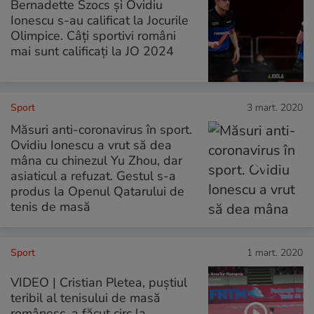
Bernadette Szocs și Ovidiu
Ionescu s-au calificat la Jocurile
Olimpice. Câți sportivi români
mai sunt calificați la JO 2024
Sport
3 mart. 2020
Măsuri anti-coronavirus în sport.
Ovidiu Ionescu a vrut să dea
mâna cu chinezul Yu Zhou, dar
asiaticul a refuzat. Gestul s-a
produs la Openul Qatarului de
tenis de masă
Sport
1 mart. 2020
VIDEO | Cristian Pletea, puștiul
teribil al tenisului de masă
românesc, a făcut circ la