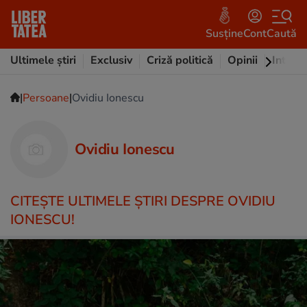
Susține
Cont
Caută
Ultimele știri
Exclusiv
Criză politică
Opinii
Intervi
|
|
Persoane
Ovidiu Ionescu
Ovidiu Ionescu
CITEŞTE ULTIMELE ŞTIRI DESPRE OVIDIU
IONESCU!