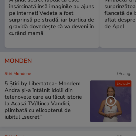
însărcinată însă imaginile au ajuns
surprinzătoar
pe internet! Vedeta a fost
flancată de 
surprinsă pe stradă, iar burtica de
aflat despre
gravidă dovedește că va deveni în
de Apel
curând mamă
MONDEN
Stiri Mondene
05 aug.
5 Știri by Libertatea- Monden:
Exclusiv
Andra și-a întâlnit idolii din
telenovele care au făcut istorie
la Acasă TV/Ilinca Vandici,
plimbată cu elicopterul de
iubitul „secret”