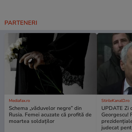
PARTENERI
Mediafax.ro
StirileKanalD.ro
Schema „văduvelor negre” din
UPDATE Zi d
Rusia. Femei acuzate că profită de
Georgescu! F
moartea soldaților
prezidențiale
judecat pent