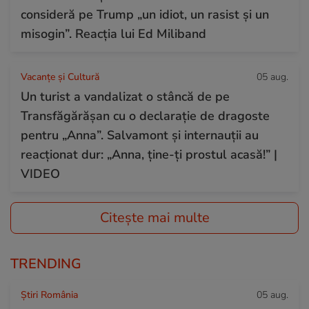
consideră pe Trump „un idiot, un rasist și un
misogin”. Reacția lui Ed Miliband
Vacanțe și Cultură
05 aug.
Un turist a vandalizat o stâncă de pe
Transfăgărășan cu o declarație de dragoste
pentru „Anna”. Salvamont și internauții au
reacționat dur: „Anna, ține-ți prostul acasă!” |
VIDEO
Citește mai multe
TRENDING
Știri România
05 aug.