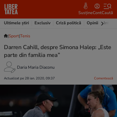
Susține
Cont
Caută
Ultimele știri
Exclusiv
Criză politică
Opinii
Intervi
|
Sport
|
Tenis
Darren Cahill, despre Simona Halep: „Este
parte din familia mea”
Daria Maria Diaconu
Actualizat pe 28 ian. 2020, 09:37
Comentează