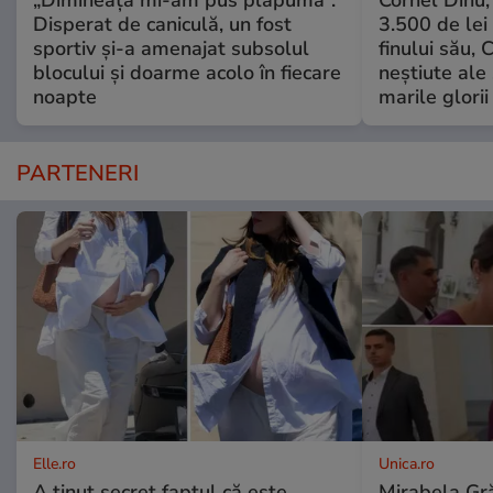
„Dimineață mi-am pus plapuma”.
Cornel Dinu,
Disperat de caniculă, un fost
3.500 de lei
sportiv și-a amenajat subsolul
finului său, 
blocului și doarme acolo în fiecare
neștiute ale
noapte
marile glorii
PARTENERI
Elle.ro
Unica.ro
A ținut secret faptul că este
Mirabela Gră