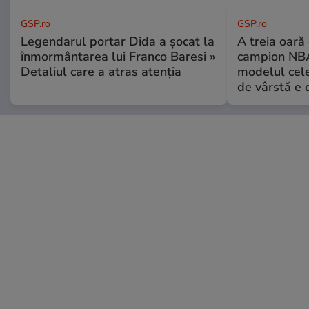
GSP.ro
GSP.ro
Legendarul portar Dida a șocat la
A treia oară
înmormântarea lui Franco Baresi »
campion NBA
Detaliul care a atras atenția
modelul cele
de vârstă e 