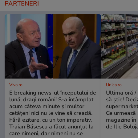
PARTENERI
Viva.ro
Unica.ro
E breaking news-ul începutului de
Ultima oră / 
lună, dragi români! S-a întâmplat
să știe! Deci
acum câteva minute și multor
supermarketu
cetățeni nici nu le vine să creadă.
Ce urmează s
Fără ezitare, cu un ton imperativ,
magazine în 
Traian Băsescu a făcut anunțul la
de Ilie Boloj
care nimeni, dar nimeni nu se