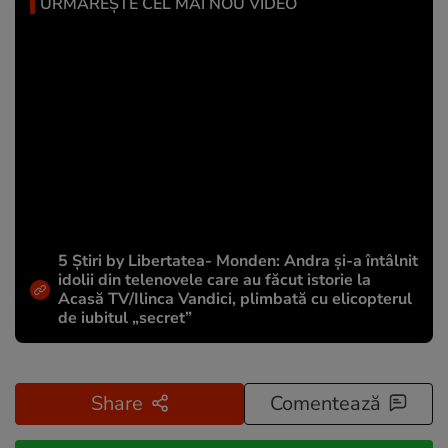
URMĂREȘTE CEL MAI NOU VIDEO
5 Știri by Libertatea- Monden: Andra și-a întâlnit
idolii din telenovele care au făcut istorie la
Acasă TV/Ilinca Vandici, plimbată cu elicopterul
de iubitul „secret”
Share
Comentează