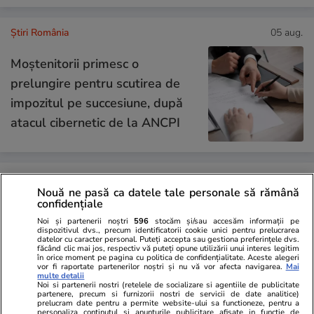
Știri România
05 aug.
Moștenitorii primesc o
prelungire pentru scutirea de
impozitul pe succesiune, după
atacul cibernetic de la ANCPI
Știri România
05 aug.
Nouă ne pasă ca datele tale personale să rămână
confidențiale
ROMATSA poate primi
Noi și partenerii noștri
596
stocăm și/sau accesăm informații pe
finanțare de la stat prin Exim
dispozitivul dvs., precum identificatorii cookie unici pentru prelucrarea
datelor cu caracter personal. Puteți accepta sau gestiona preferințele dvs.
Banca Românească. Legea a
făcând clic mai jos, respectiv vă puteți opune utilizării unui interes legitim
în orice moment pe pagina cu politica de confidențialitate. Aceste alegeri
fost promulgată
vor fi raportate partenerilor noștri și nu vă vor afecta navigarea.
Mai
multe detalii
Noi si partenerii nostri (retelele de socializare si agentiile de publicitate
partenere, precum si furnizorii nostri de servicii de date analitice)
prelucram date pentru a permite website-ului sa functioneze, pentru a
personaliza continutul si anunturile publicitare afisate in functie de