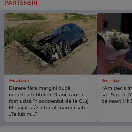
PARTENERI
Wowbiz.ro
Redactia.ro
Durere fără margini după
«Am decis î
moartea fetiței de 9 ani, care a
să...&quot; 
fost ucisă în accidentul de la Cluj.
de reactii 
Mesajul sfâșietor al mamei sale:
„Te iubim…”