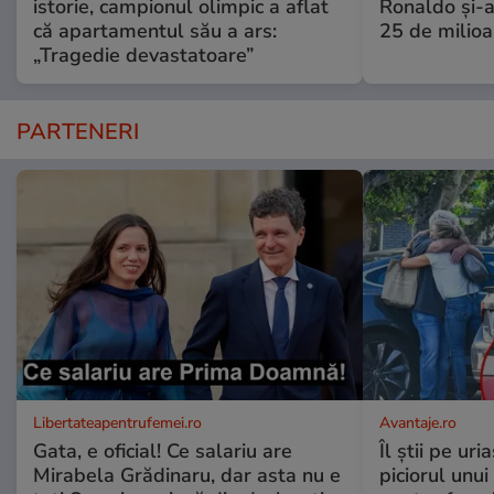
istorie, campionul olimpic a aflat
Ronaldo și-a
că apartamentul său a ars:
25 de milioa
„Tragedie devastatoare”
PARTENERI
Libertateapentrufemei.ro
Avantaje.ro
Gata, e oficial! Ce salariu are
Îl știi pe ur
Mirabela Grădinaru, dar asta nu e
piciorul unui