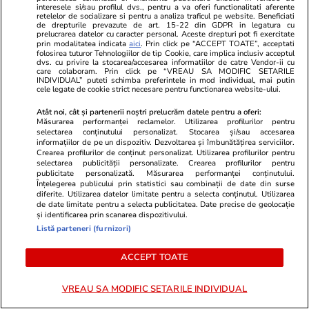
interesele si/sau profilul dvs., pentru a va oferi functionalitati aferente
Știri România
05 aug.
retelelor de socializare si pentru a analiza traficul pe website. Beneficiati
de drepturile prevazute de art. 15-22 din GDPR in legatura cu
Scufundarea celor patru barje în
prelucrarea datelor cu caracter personal. Aceste drepturi pot fi exercitate
prin modalitatea indicata
aici
. Prin click pe “ACCEPT TOATE”, acceptati
Dunăre pentru creșterea
folosirea tuturor Tehnologiilor de tip Cookie, care implica inclusiv acceptul
dvs. cu privire la stocarea/accesarea informatiilor de catre Vendor-ii cu
debitului apei spre Centrala de
care colaboram. Prin click pe “VREAU SA MODIFIC SETARILE
INDIVIDUAL” puteti schimba preferintele in mod individual, mai putin
la Cernavodă, amânată pentru
cele legate de cookie strict necesare pentru functionarea website-ului.
joi
Atât noi, cât și partenerii noștri prelucrăm datele pentru a oferi:
Măsurarea performanței reclamelor. Utilizarea profilurilor pentru
selectarea conținutului personalizat. Stocarea și/sau accesarea
informațiilor de pe un dispozitiv. Dezvoltarea și îmbunătățirea serviciilor.
Știri România
05 aug.
Crearea profilurilor de conținut personalizat. Utilizarea profilurilor pentru
selectarea publicității personalizate. Crearea profilurilor pentru
Iarina Taban, fondatoarea
Exclusiv
publicitate personalizată. Măsurarea performanței conținutului.
Înțelegerea publicului prin statistici sau combinații de date din surse
Ajungem Mari, cel mai
diferite. Utilizarea datelor limitate pentru a selecta conținutul. Utilizarea
de date limitate pentru a selecta publicitatea. Date precise de geolocație
important program educațional
și identificarea prin scanarea dispozitivului.
dedicat copiilor instituționalizați
Listă parteneri (furnizori)
din România: „Voluntarii noștri
ACCEPT TOATE
nu schimbă vieți printr-un gest
spectaculos, ci prin faptul că
VREAU SA MODIFIC SETARILE INDIVIDUAL
revin”