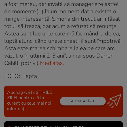
a fost mereu, dar învață să managerieze astfel
de momente(…) la un moment dat a existat o
minge interesantă. Simona din trecut ar fi lăsat
totul să treacă, dar acum a refuzat să renunțe.
Astea sunt lucrurile care mă fac mândru de ea,
luptă atunci când unele chestii îi sunt împotrivă.
Asta este marea schimbare la ea pe care am
văzut-o în ultimii 2-3 ani”, a mai spus Darren
Cahill, potrivit
Mediafax.
FOTO: Hepta
Abonați-vă la
ȘTIRILE
ZILEI
pentru a fi la
ABONEAZĂ-TE
curent cu cele mai noi
informații.