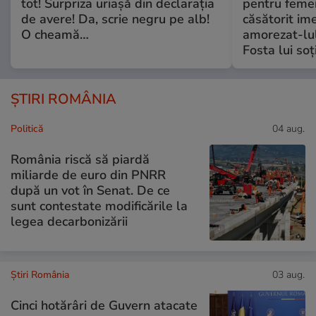
tot! Surpriza uriașă din declarația
pentru femei
de avere! Da, scrie negru pe alb!
căsătorit ime
O cheamă…
amorezat-lul
Fosta lui soț
ȘTIRI ROMÂNIA
Politică
04 aug.
România riscă să piardă
miliarde de euro din PNRR
după un vot în Senat. De ce
sunt contestate modificările la
legea decarbonizării
Știri România
03 aug.
Cinci hotărâri de Guvern atacate