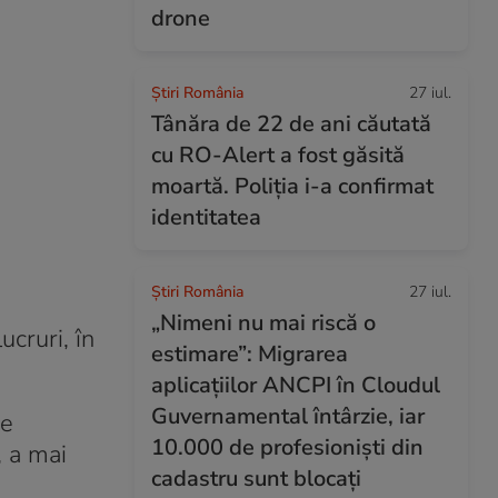
drone
Știri România
27 iul.
Tânăra de 22 de ani căutată
cu RO-Alert a fost găsită
moartă. Poliția i-a confirmat
identitatea
Știri România
27 iul.
„Nimeni nu mai riscă o
ucruri, în
estimare”: Migrarea
aplicațiilor ANCPI în Cloudul
Guvernamental întârzie, iar
ie
10.000 de profesioniști din
, a mai
cadastru sunt blocați