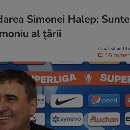
darea Simonei Halep: Sunt
oniu al ţării
Actualizat pe 16 
15 coment