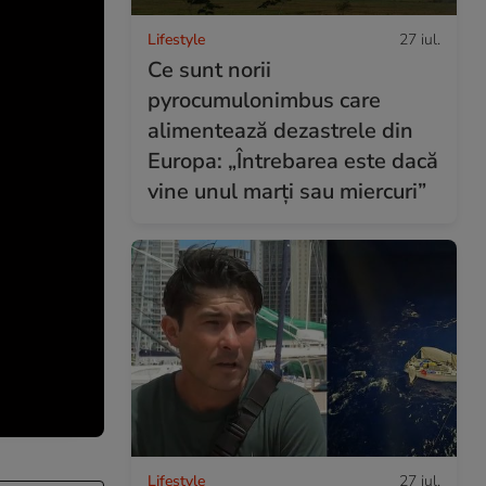
Lifestyle
27 iul.
Ce sunt norii
pyrocumulonimbus care
alimentează dezastrele din
Europa: „Întrebarea este dacă
vine unul marți sau miercuri”
Lifestyle
27 iul.