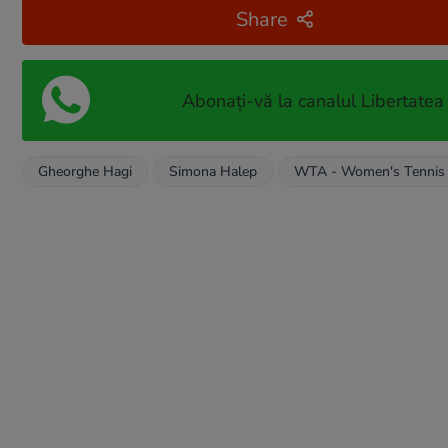
Share
Abonați-vă la canalul Libertatea
Gheorghe Hagi
Simona Halep
WTA - Women's Tennis 