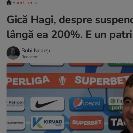
|
Sport
|
Tenis
Gică Hagi, despre suspen
lângă ea 200%. E un patrim
Bobi Neacșu
Redactor