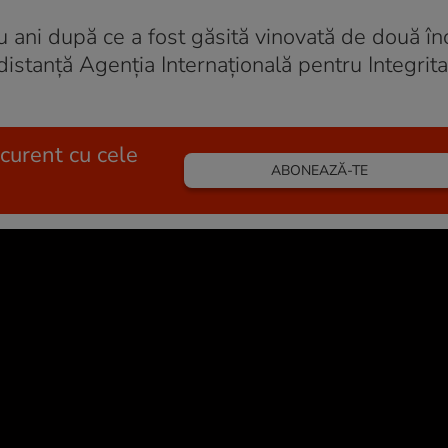
 ani după ce a fost găsită vinovată de două înc
distanţă Agenția Internațională pentru Integrita
 curent cu cele
ABONEAZĂ-TE