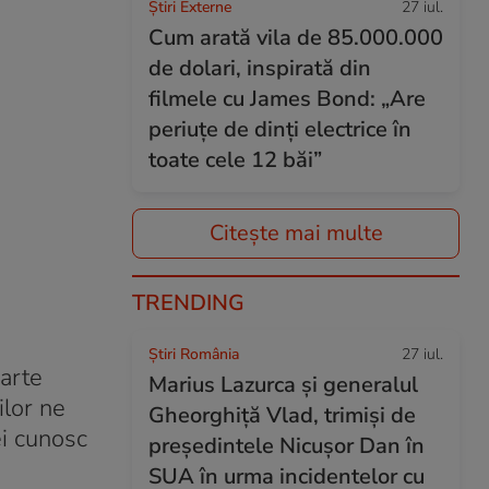
Știri Externe
27 iul.
Cum arată vila de 85.000.000
de dolari, inspirată din
filmele cu James Bond: „Are
periuțe de dinți electrice în
toate cele 12 băi”
Citește mai multe
TRENDING
Știri România
27 iul.
oarte
Marius Lazurca și generalul
ilor ne
Gheorghiță Vlad, trimiși de
ei cunosc
președintele Nicușor Dan în
SUA în urma incidentelor cu