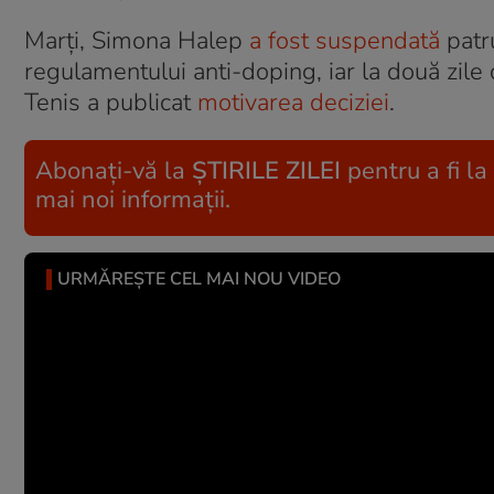
Marţi, Simona Halep
a fost suspendată
patru
regulamentului anti-doping, iar la două zile 
Tenis a publicat
motivarea deciziei
.
Abonați-vă la
ȘTIRILE ZILEI
pentru a fi la
mai noi informații.
URMĂREȘTE CEL MAI NOU VIDEO