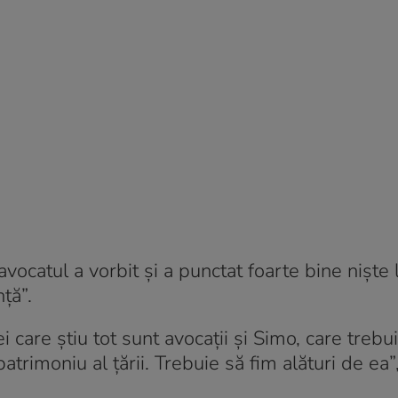
vocatul a vorbit și a punctat foarte bine niște l
ță”.
i care știu tot sunt avocații și Simo, care trebu
trimoniu al țării. Trebuie să fim alături de ea”