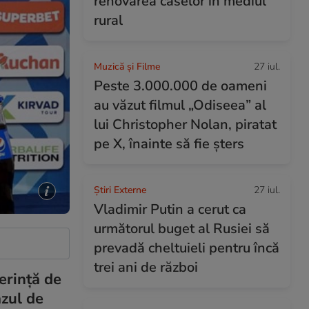
renovarea caselor în mediul
rural
Muzică și Filme
27 iul.
Peste 3.000.000 de oameni
au văzut filmul „Odiseea” al
lui Christopher Nolan, piratat
pe X, înainte să fie șters
Știri Externe
27 iul.
Vladimir Putin a cerut ca
următorul buget al Rusiei să
prevadă cheltuieli pentru încă
trei ani de război
erinţă de
azul de