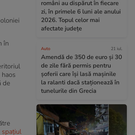
români au dispărut în fiecare
zi, în primele 6 luni ale anului
oloniei
2026. Topul celor mai
afectate județe
 în
Auto
21 iul.
Amendă de 350 de euro și 30
de zile fără permis pentru
ritoriul
șoferii care își lasă mașinile
a haos
la ralanti dacă staționează în
ă de
tunelurile din Grecia
ătre
 spațiul