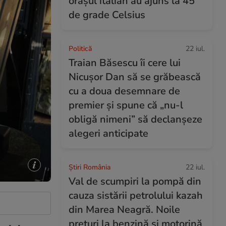
orașul italian au ajuns la 45
de grade Celsius
Politică
22 iul.
Traian Băsescu îi cere lui
Nicușor Dan să se grăbească
cu a doua desemnare de
premier și spune că „nu-l
obligă nimeni” să declanșeze
alegeri anticipate
Știri România
22 iul.
Val de scumpiri la pompă din
cauza sistării petrolului kazah
din Marea Neagră. Noile
prețuri la benzină și motorină