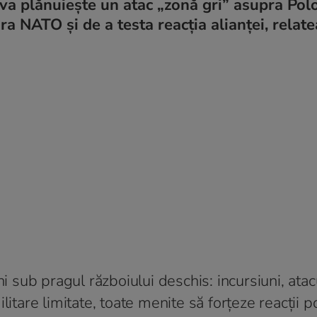
va plănuiește un atac „zonă gri” asupra Polo
ura NATO și de a testa reacția alianței, relat
ni sub pragul războiului deschis: incursiuni, atac
itare limitate, toate menite să forțeze reacții po