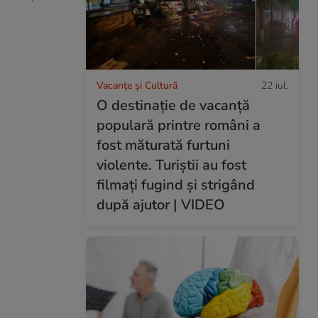
Vacanțe și Cultură
22 iul.
O destinație de vacanță
populară printre români a
fost măturată furtuni
violente. Turiștii au fost
filmați fugind și strigând
după ajutor | VIDEO