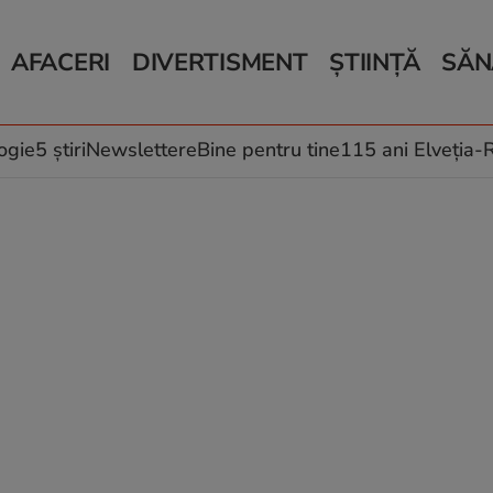
AFACERI
DIVERTISMENT
ȘTIINȚĂ
SĂN
Bani și Afaceri
Monden
Știri Știință
Știri 
Auto
Horoscop
Schimbări climati
Relații
Locuri de muncă
Muzică și Filme
Rețete
ogie
5 știri
Newslettere
Bine pentru tine
115 ani Elveția
Imobiliare.ro
Vacanțe și Cultură
Fructe
eJobs.ro
Îngriji