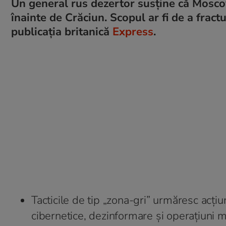
Un general rus dezertor susține că Mosco
înainte de Crăciun. Scopul ar fi de a fract
publicația britanică
Express
.
Tacticile de tip „zona-gri” urmăresc acțiu
cibernetice, dezinformare și operațiuni mil