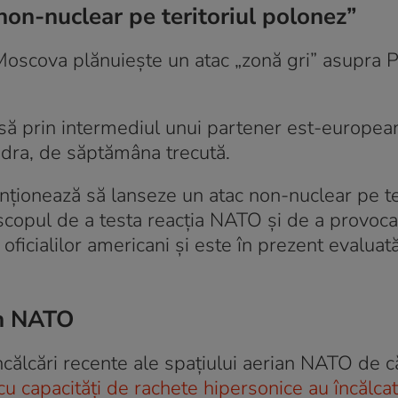
non-nuclear pe teritoriul polonez”
Moscova plănuiește un atac „zonă gri” asupra P
să prin intermediul unui partener est-european
dra, de săptămâna trecută.
enționează să lanseze un atac non-nuclear pe te
scopul de a testa reacția NATO și de a provoc
 oficialilor americani și este în prezent evaluat
ian NATO
călcări recente ale spațiului aerian NATO de c
 capacități de rachete hipersonice au încălcat