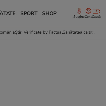
ĂTATE
SPORT
SHOP
Susține
Cont
Caută
Sănătate și Fitness
ce
 culinare
-România
Știri Verificate by Factual
Sănătatea ca stil de vi
 și legume
rea plantelor