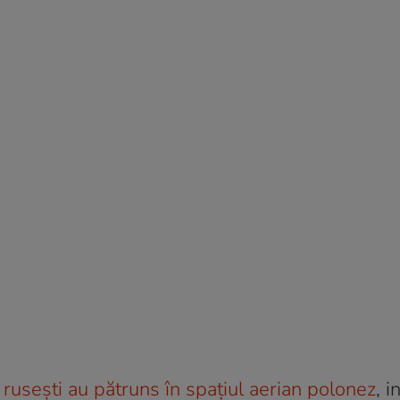
rusești au pătruns în spațiul aerian polonez
, i