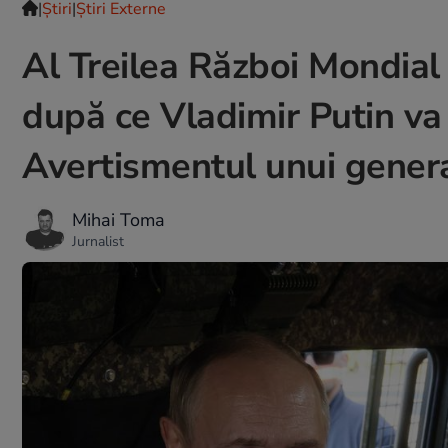
|
Ştiri
|
Știri Externe
Al Treilea Război Mondial 
după ce Vladimir Putin va
Avertismentul unui general
Mihai Toma
Jurnalist