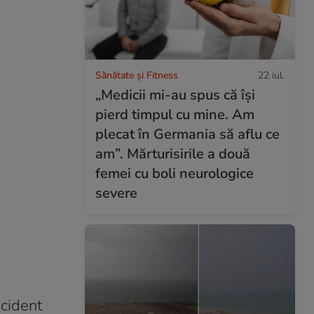
Sănătate și Fitness
22 iul.
„Medicii mi-au spus că își
pierd timpul cu mine. Am
plecat în Germania să aflu ce
am”. Mărturisirile a două
femei cu boli neurologice
severe
ncident