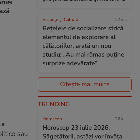
niei
ează
Vacanțe și Cultură
22 iul.
Rețelele de socializare strică
elementul de explorare al
călătoriilor, arată un nou
studiu: „Au mai rămas puține
surprize adevărate”
Citește mai multe
TRENDING
Horoscop
22 iul.
uri
Horoscop 23 iulie 2026.
litice sau
Săgetătorii, astăzi vor învăța