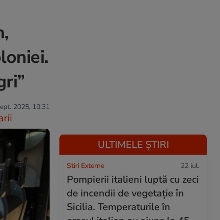
n,
oniei.
gri”
sept. 2025, 10:31
rii
ULTIMELE ȘTIRI
Știri Externe
22 iul.
Pompierii italieni luptă cu zeci
de incendii de vegetație în
Sicilia. Temperaturile în