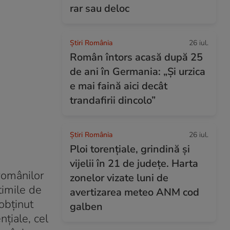
rar sau deloc
Știri România
26 iul.
Român întors acasă după 25
de ani în Germania: „Și urzica
e mai faină aici decât
trandafirii dincolo”
Știri România
26 iul.
Ploi torențiale, grindină și
vijelii în 21 de județe. Harta
românilor
zonelor vizate luni de
timile de
avertizarea meteo ANM cod
 obținut
galben
nțiale, cel