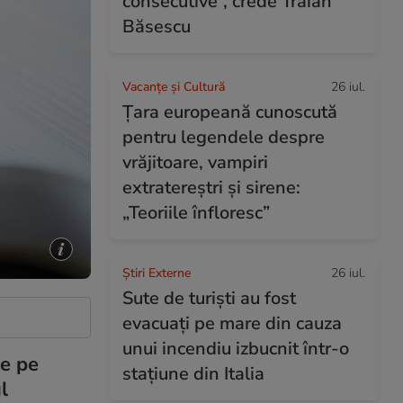
consecutive”, crede Traian
Băsescu
Vacanțe și Cultură
26 iul.
Țara europeană cunoscută
pentru legendele despre
vrăjitoare, vampiri
extratereștri și sirene:
„Teoriile înfloresc”
Știri Externe
26 iul.
Sute de turiști au fost
evacuați pe mare din cauza
unui incendiu izbucnit într-o
le pe
stațiune din Italia
l