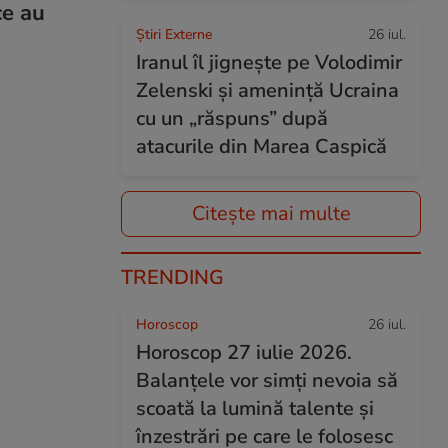
ce au
Știri Externe
26 iul.
Iranul îl jignește pe Volodimir
Zelenski și amenință Ucraina
cu un „răspuns” după
atacurile din Marea Caspică
Citește mai multe
TRENDING
Horoscop
26 iul.
Horoscop 27 iulie 2026.
Balanțele vor simți nevoia să
scoată la lumină talente și
înzestrări pe care le folosesc