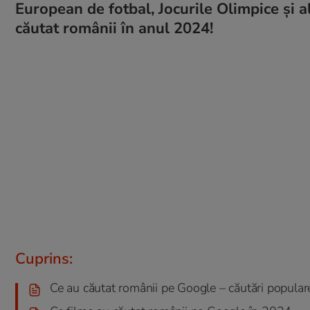
European de fotbal, Jocurile Olimpice şi a
căutat românii în anul 2024!
Cuprins:
Ce au căutat românii pe Google – căutări popular