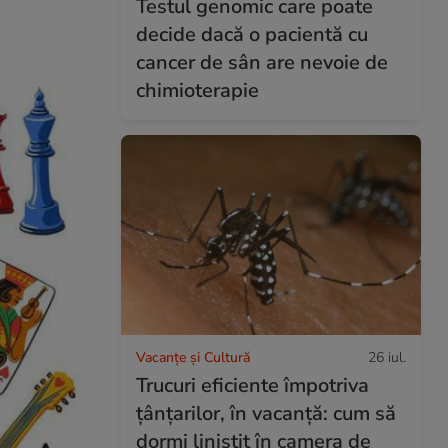
Testul genomic care poate
decide dacă o pacientă cu
cancer de sân are nevoie de
chimioterapie
Vacanțe și Cultură
26 iul.
Trucuri eficiente împotriva
țânțarilor, în vacanță: cum să
dormi liniștit în camera de