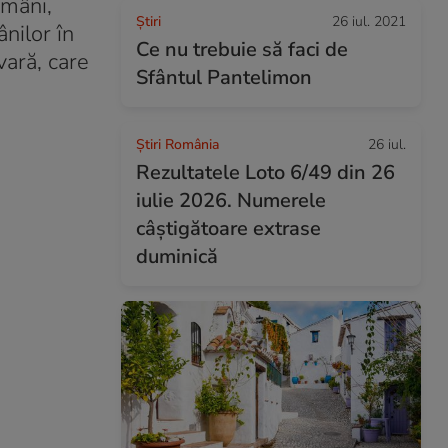
omâni,
Ştiri
26 iul. 2021
ânilor în
Ce nu trebuie să faci de
vară, care
Sfântul Pantelimon
Știri România
26 iul.
Rezultatele Loto 6/49 din 26
iulie 2026. Numerele
câștigătoare extrase
duminică