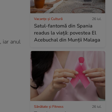
Vacanțe și Cultură
26 iul.
Satul-fantomă din Spania
readus la viață: povestea El
Acebuchal din Munții Malaga
 iar anul
Sănătate și Fitness
26 iul.