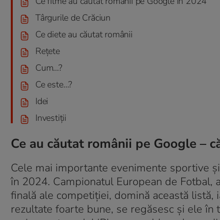
Ce filme au căutat românii pe Google în 2024
Târgurile de Crăciun
Ce diete au căutat românii
Reţete
Cum…?
Ce este…?
Idei
Investiţii
Ce au căutat românii pe Google – c
Cele mai importante evenimente sportive și
în 2024. Campionatul European de Fotbal, a
finală ale competiției, domină această listă, 
rezultate foarte bune, se regăsesc și ele în 