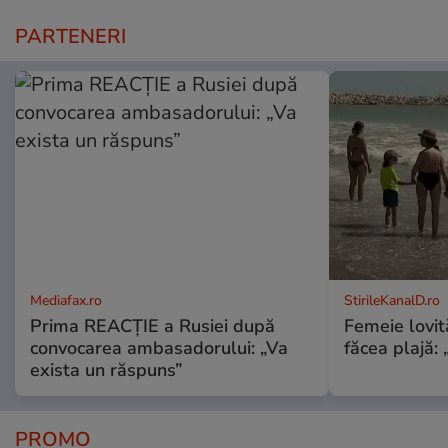
PARTENERI
Mediafax.ro
StirileKanalD.ro
Prima REACȚIE a Rusiei după
Femeie lovit
convocarea ambasadorului: „Va
făcea plajă: „
exista un răspuns”
PROMO