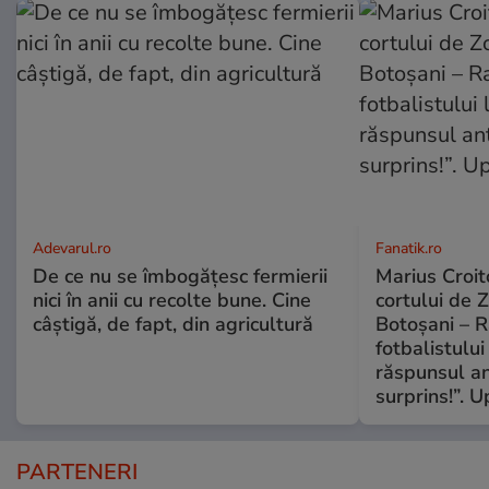
Adevarul.ro
Fanatik.ro
De ce nu se îmbogățesc fermierii
Marius Croito
nici în anii cu recolte bune. Cine
cortului de 
câștigă, de fapt, din agricultură
Botoșani – R
fotbalistului
răspunsul an
surprins!”. 
PARTENERI