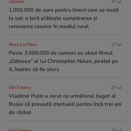
Lifestyle
27 iul.
1.000.000 de euro pentru tinerii care se mută
la sat: o țară plătește cumpărarea și
renovarea caselor în mediul rural
Muzică și Filme
27 iul.
Peste 3.000.000 de oameni au văzut filmul
„Odiseea” al lui Christopher Nolan, piratat pe
X, înainte să fie șters
Știri Externe
27 iul.
Vladimir Putin a cerut ca următorul buget al
Rusiei să prevadă cheltuieli pentru încă trei ani
de război
Știri Externe
27 iul.