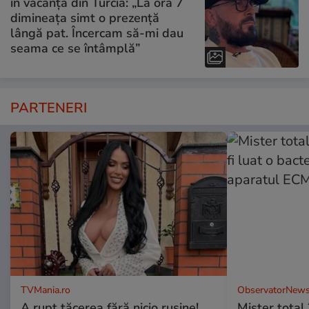
în vacanța din Turcia: „La ora 7
dimineața simt o prezență
lângă pat. Încercam să-mi dau
seama ce se întâmplă”
PARTENERI
TVMania.ro
ObservatorNews
A rupt tăcerea fără nicio rușine!
Mister total î