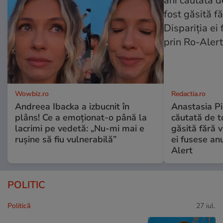
Wowbiz.ro
Redactia.ro
Andreea Ibacka a izbucnit în
Anastasia Pi
plâns! Ce a emoționat-o până la
căutată de t
lacrimi pe vedetă: „Nu-mi mai e
găsită fără v
rușine să fiu vulnerabilă”
ei fusese anu
Alert
POLITIC
Politică
27 iul.