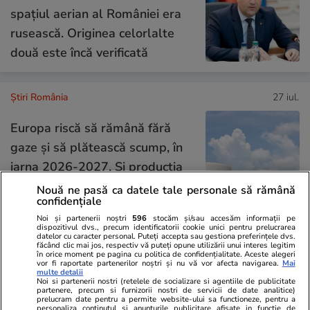
spațiul aerian al României era
rusească. Originea celorlalte
două este încă verificată
Știri România
27 iul.
Europa riscă să rămână fără
gaze și să plătească scump, în
iarna 2026-2027. Și producția
și rezervele Romgaz au scăzut
Nouă ne pasă ca datele tale personale să rămână
confidențiale
Noi și partenerii noștri
596
stocăm și/sau accesăm informații pe
dispozitivul dvs., precum identificatorii cookie unici pentru prelucrarea
datelor cu caracter personal. Puteți accepta sau gestiona preferințele dvs.
Știri România
27 iul.
făcând clic mai jos, respectiv vă puteți opune utilizării unui interes legitim
în orice moment pe pagina cu politica de confidențialitate. Aceste alegeri
vor fi raportate partenerilor noștri și nu vă vor afecta navigarea.
Mai
Cum era să fie jefuit un român
multe detalii
Noi si partenerii nostri (retelele de socializare si agentiile de publicitate
chiar pe malul Lacului Como din
partenere, precum si furnizorii nostri de servicii de date analitice)
prelucram date pentru a permite website-ului sa functioneze, pentru a
personaliza continutul si anunturile publicitare afisate in functie de