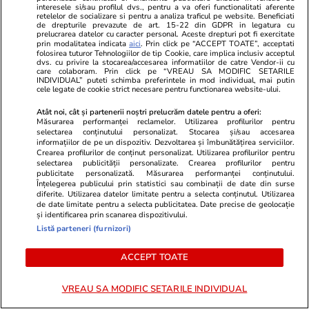
Italia: „Vine și îți zice să faceți o
interesele si/sau profilul dvs., pentru a va oferi functionalitati aferente
retelelor de socializare si pentru a analiza traficul pe website. Beneficiati
poză”
de drepturile prevazute de art. 15-22 din GDPR in legatura cu
prelucrarea datelor cu caracter personal. Aceste drepturi pot fi exercitate
prin modalitatea indicata
aici
. Prin click pe “ACCEPT TOATE”, acceptati
folosirea tuturor Tehnologiilor de tip Cookie, care implica inclusiv acceptul
dvs. cu privire la stocarea/accesarea informatiilor de catre Vendor-ii cu
care colaboram. Prin click pe “VREAU SA MODIFIC SETARILE
Știri România
27 iul.
INDIVIDUAL” puteti schimba preferintele in mod individual, mai putin
cele legate de cookie strict necesare pentru functionarea website-ului.
Atenție la SMS-urile cu taxe de
Atât noi, cât și partenerii noștri prelucrăm datele pentru a oferi:
parcare false: noua fraudă
Măsurarea performanței reclamelor. Utilizarea profilurilor pentru
selectarea conținutului personalizat. Stocarea și/sau accesarea
folosește frica de penalități ca
informațiilor de pe un dispozitiv. Dezvoltarea și îmbunătățirea serviciilor.
Crearea profilurilor de conținut personalizat. Utilizarea profilurilor pentru
să-ți fure datele
selectarea publicității personalizate. Crearea profilurilor pentru
publicitate personalizată. Măsurarea performanței conținutului.
Înțelegerea publicului prin statistici sau combinații de date din surse
diferite. Utilizarea datelor limitate pentru a selecta conținutul. Utilizarea
de date limitate pentru a selecta publicitatea. Date precise de geolocație
și identificarea prin scanarea dispozitivului.
Opinii
27 iul.
Listă parteneri (furnizori)
Crize de identitate și clarificări
ACCEPT TOATE
doctrinare. Ce pare să anunțe
dezbaterea din PNL după
VREAU SA MODIFIC SETARILE INDIVIDUAL
decesul USL