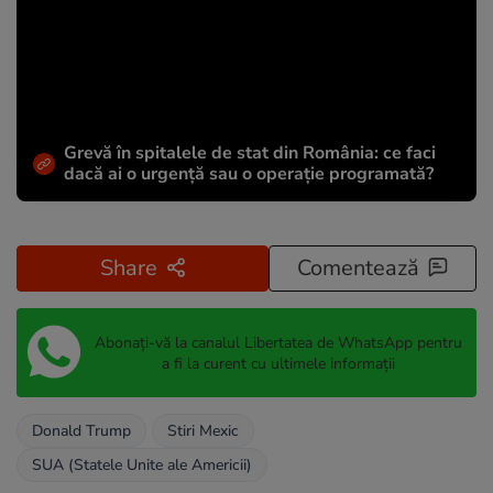
Grevă în spitalele de stat din România: ce faci
dacă ai o urgență sau o operație programată?
Share
Comentează
Abonați-vă la canalul Libertatea de WhatsApp pentru
a fi la curent cu ultimele informații
Donald Trump
Stiri Mexic
SUA (Statele Unite ale Americii)