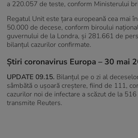
a 220.057 de teste, conform Ministerului brit
Regatul Unit este ţara europeană cea mai î
50.000 de decese, conform biroului naţional
guvernului de la Londra, şi 281.661 de pers
bilanţul cazurilor confirmate.
Știri coronavirus Europa – 30 mai 
UPDATE 09.15.
Bilanţul pe o zi al deceselor
sâmbătă o uşoară creştere, fiind de 111, co
cazurilor noi de infectare a scăzut de la 516
transmite Reuters.