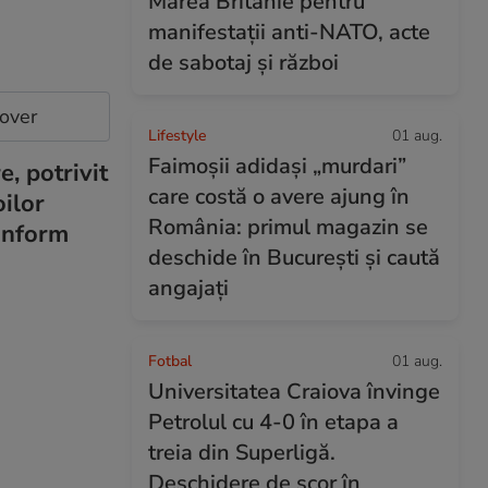
Marea Britanie pentru
manifestații anti-NATO, acte
de sabotaj și război
cover
Lifestyle
01 aug.
Faimoșii adidași „murdari”
, potrivit
care costă o avere ajung în
oilor
România: primul magazin se
conform
deschide în București și caută
angajați
Fotbal
01 aug.
Universitatea Craiova învinge
Petrolul cu 4-0 în etapa a
treia din Superligă.
Deschidere de scor în