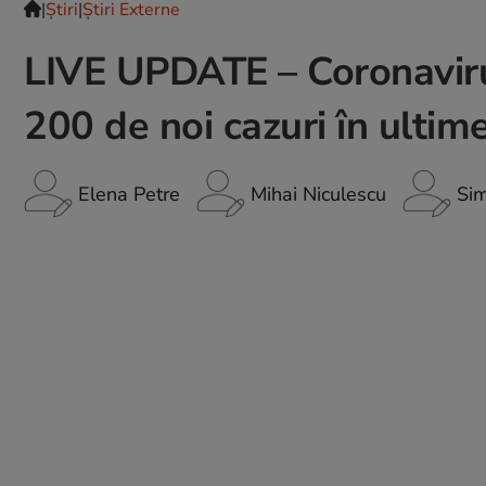
|
Ştiri
|
Știri Externe
LIVE UPDATE – Coronavirus 
200 de noi cazuri în ultim
Elena Petre
Mihai Niculescu
Si