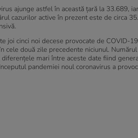
rus ajunge astfel în această ţară la 33.689, iar
rul cazurilor active în prezent este de circa 35
nsivă.
te joi cinci noi decese provocate de COVID-19
 în cele două zile precedente niciunul. Numărul 
diferenţele mari între aceste date fiind genera
a începutul pandemiei noul coronavirus a provoc