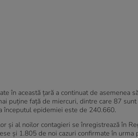
te în această ţară a continuat de asemenea să
mai puţine faţă de miercuri, dintre care 87 sunt
 la începutul epidemiei este de 240.660.
r şi al noilor contagieri se înregistrează în Re
se şi 1.805 de noi cazuri confirmate în urma p