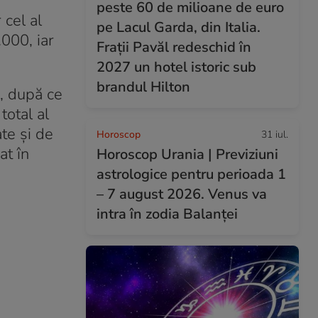
peste 60 de milioane de euro
 cel al
pe Lacul Garda, din Italia.
.000, iar
Frații Pavăl redeschid în
2027 un hotel istoric sub
brandul Hilton
, după ce
total al
te şi de
Horoscop
31 iul.
at în
Horoscop Urania | Previziuni
astrologice pentru perioada 1
– 7 august 2026. Venus va
intra în zodia Balanței