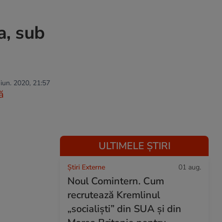
a, sub
 iun. 2020, 21:57
ă
ULTIMELE ȘTIRI
Știri Externe
01 aug.
Noul Comintern. Cum
recrutează Kremlinul
„socialiști” din SUA și din