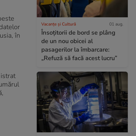
peste
Vacanțe și Cultură
01 aug.
datelor
Însoțitorii de bord se plâng
sia, în
de un nou obicei al
pasagerilor la îmbarcare:
„Refuză să facă acest lucru”
istrat
numărul
ă,