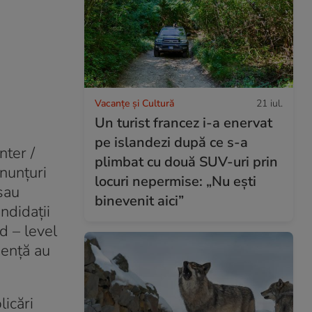
Vacanțe și Cultură
21 iul.
Un turist francez i-a enervat
pe islandezi după ce s-a
nter /
plimbat cu două SUV-uri prin
anunțuri
locuri nepermise: „Nu ești
sau
binevenit aici”
ndidații
d – level
iență au
licări