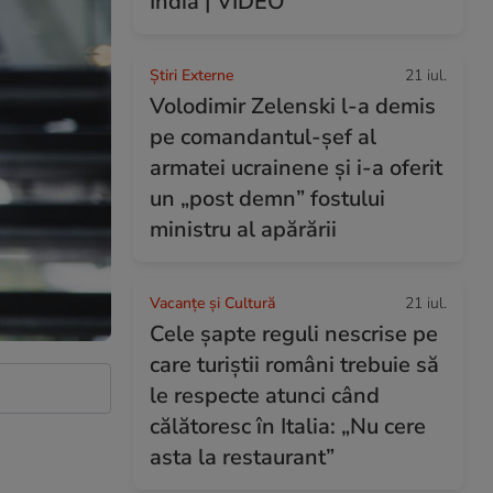
India | VIDEO
Știri Externe
21 iul.
Volodimir Zelenski l-a demis
pe comandantul-șef al
armatei ucrainene și i-a oferit
un „post demn” fostului
ministru al apărării
Vacanțe și Cultură
21 iul.
Cele șapte reguli nescrise pe
care turiștii români trebuie să
le respecte atunci când
călătoresc în Italia: „Nu cere
asta la restaurant”