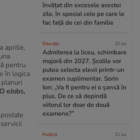
învățat din excesele acestei
zile, în special cele pe care le
fac față de cei din familie
Educație
21 iul.
 aprilie,
Admiterea la liceu, schimbare
 una
majoră din 2027. Școlile vor
vă pentru
putea selecta elevii printr-un
e în logica
examen suplimentar. Sorin
 planuri
Ion: „Va fi pentru ei o șansă în
O eJobs,
plus. De ce să depindă
viitorul lor doar de două
examene?”
 postate
servicii
Politică
21 iul.