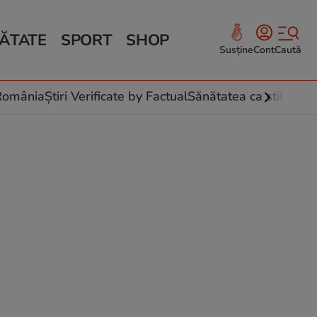
ĂTATE
SPORT
SHOP
Susține
Cont
Caută
Sănătate și Fitness
ce
 culinare
-România
Știri Verificate by Factual
Sănătatea ca stil de vi
 și legume
rea plantelor