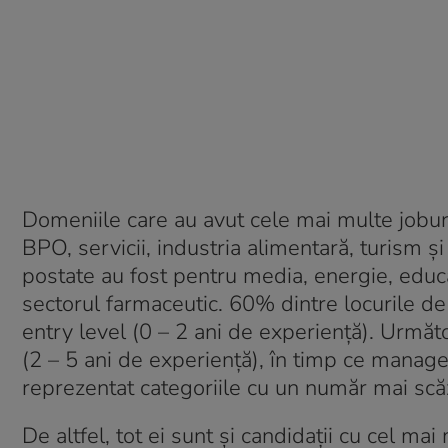
Domeniile care au avut cele mai multe joburi 
BPO, servicii, industria alimentară, turism ș
postate au fost pentru media, energie, educaț
sectorul farmaceutic. 60% dintre locurile de
entry level (0 – 2 ani de experiență). Următo
(2 – 5 ani de experiență), în timp ce manager
reprezentat categoriile cu un număr mai scăz
De altfel, tot ei sunt și candidații cu cel ma