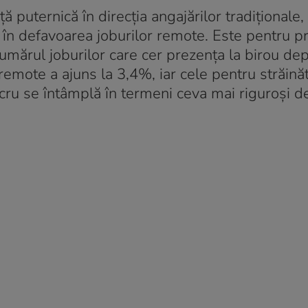
 puternică în direcția angajărilor tradiționale,
, în defavoarea joburilor remote. Este pentru p
d numărul joburilor care cer prezența la birou d
mote a ajuns la 3,4%, iar cele pentru străinăt
lucru se întâmplă în termeni ceva mai riguroși 