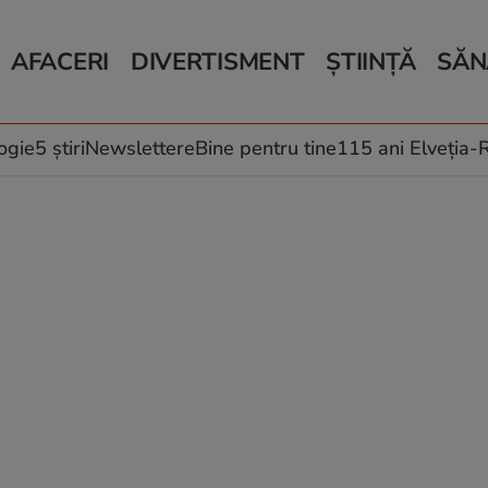
AFACERI
DIVERTISMENT
ȘTIINȚĂ
SĂN
Bani și Afaceri
Monden
Știri Știință
Știri 
Auto
Horoscop
Schimbări climati
Relații
Locuri de muncă
Muzică și Filme
Rețete
ogie
5 știri
Newslettere
Bine pentru tine
115 ani Elveția
Imobiliare.ro
Vacanțe și Cultură
Fructe
eJobs.ro
Îngriji