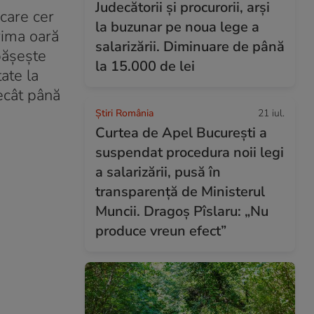
Judecătorii și procurorii, arși
 care cer
la buzunar pe noua lege a
rima oară
salarizării. Diminuare de până
epășește
la 15.000 de lei
ate la
decât până
Știri România
21 iul.
Curtea de Apel București a
suspendat procedura noii legi
a salarizării, pusă în
transparență de Ministerul
Muncii. Dragoș Pîslaru: „Nu
produce vreun efect”