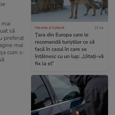
ape
e mai
Vacanțe și Cultură
21 iul.
nuat să
Țara din Europa care le
u preferat
recomandă turiștilor ce să
agine mai
facă în cazul în care se
Așa cum s-
întâlnesc cu un lup: „Uitați-vă
uă
fix la el”