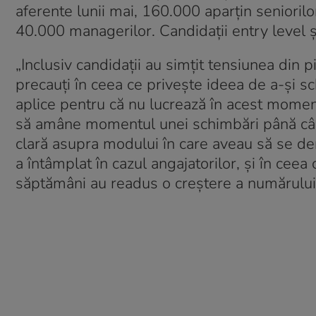
aferente lunii mai, 160.000 aparțin senioril
40.000 managerilor. Candidații entry level ș
„Inclusiv candidații au simțit tensiunea din p
precauți în ceea ce privește ideea de a-și s
aplice pentru că nu lucrează în acest moment
să amâne momentul unei schimbări până cân
clară asupra modului în care aveau să se de
a întâmplat în cazul angajatorilor, și în cee
săptămâni au readus o creștere a numărului