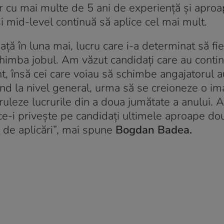
or cu mai multe de 5 ani de experiență și apro
i mid-level continuă să aplice cel mai mult.
iață în luna mai, lucru care i-a determinat să fi
chimba jobul. Am văzut candidați care au conti
, însă cei care voiau să schimbe angajatorul a
d la nivel general, urma să se creioneze o im
ruleze lucrurile din a doua jumătate a anului. 
a ce-i privește pe candidați ultimele aproape do
 de aplicări”, mai spune
Bogdan Badea.