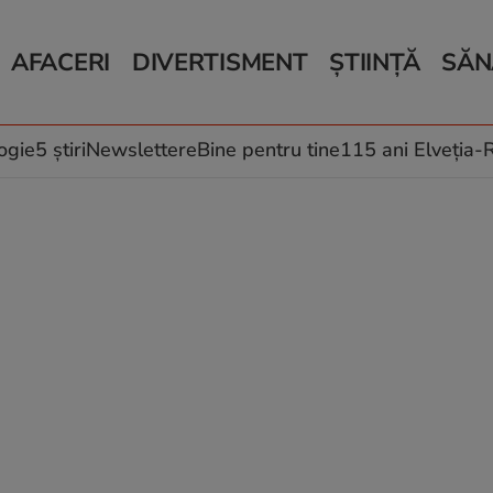
AFACERI
DIVERTISMENT
ȘTIINȚĂ
SĂN
Bani și Afaceri
Monden
Știri Știință
Știri 
Auto
Horoscop
Schimbări climati
Relații
Locuri de muncă
Muzică și Filme
Rețete
ogie
5 știri
Newslettere
Bine pentru tine
115 ani Elveția
Imobiliare.ro
Vacanțe și Cultură
Fructe
eJobs.ro
Îngriji