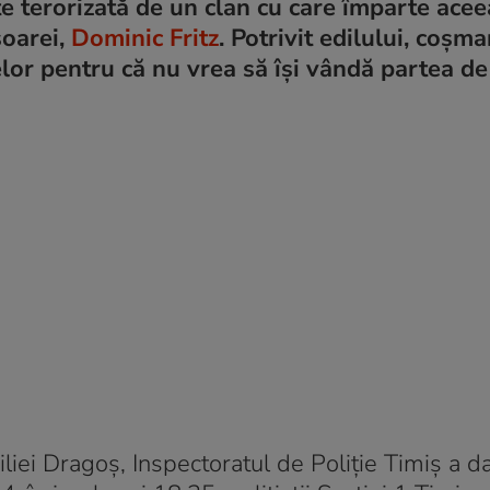
te terorizată de un clan cu care împarte acee
șoarei,
Dominic Fritz
. Potrivit edilului, coșma
lor pentru că nu vrea să își vândă partea de
iliei Dragoș, Inspectoratul de Poliție Timiș a d