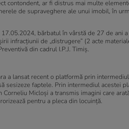
ect contondent, ar fi distrus mai multe elemen
merele de supraveghere ale unui imobil, în ur
e 17.05.2024, bărbatul în vârstă de 27 de ani a
ii infracțiunii de „distrugere” (2 acte materiale
reventivă din cadrul I.P.J. Timiș.
ra a lansat recent o platformă prin intermediul
 să sesizeze faptele. Prin intermediul acestei p
n Corneliu Micloși a transmis imagini care arat
erorizează pentru a pleca din locuință.