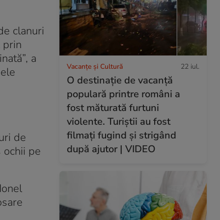
de clanuri
 prin
inată”, a
Vacanțe și Cultură
22 iul.
mele
O destinație de vacanță
populară printre români a
fost măturată furtuni
violente. Turiștii au fost
filmați fugind și strigând
uri de
după ajutor | VIDEO
 ochii pe
Ionel
osare