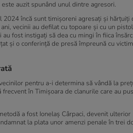
”, este auzit spunând unul dintre agresori.
2024 încă sunt timișoreni agresați și hărțuiți 
 ani, vecinii au defilat cu topoare și cu un pistol
 au fost instigați să dea cu mingi în fiica însărc
țat și o conferință de presă împreună cu victi
rată
ecinilor pentru a-i determina să vândă la preț
tă frecvent în Timișoara de clanurile care au pus
metodă a fost Ionelaș Cârpaci, devenit ulterior 
condamnat la plata unor amenzi penale în trei d