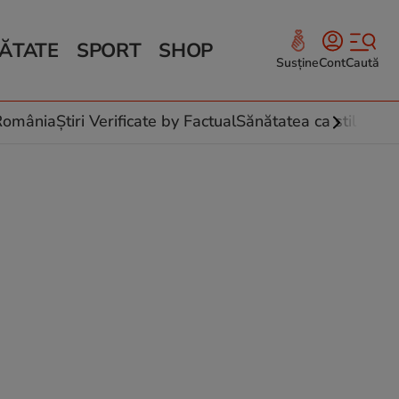
ĂTATE
SPORT
SHOP
Susține
Cont
Caută
Sănătate și Fitness
ce
 culinare
-România
Știri Verificate by Factual
Sănătatea ca stil de vi
 și legume
rea plantelor