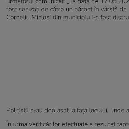
următorul comunicat: „La data de 17.05.2024, 
fost sesizați de către un bărbat în vârstă de
Corneliu Micloși din municipiu i-a fost distr
Polițiștii s-au deplasat la fața locului, unde
În urma verificărilor efectuate a rezultat fapt