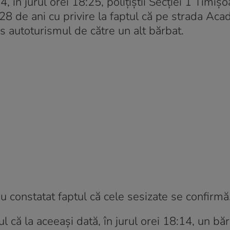
în jurul orei 18:25, polițiștii Secției 1 Timișo
 28 de ani cu privire la faptul că pe strada Ac
us autoturismul de către un alt bărbat.
 au constatat faptul că cele sesizate se confirmă
ul că la aceeași dată, în jurul orei 18:14, un băr