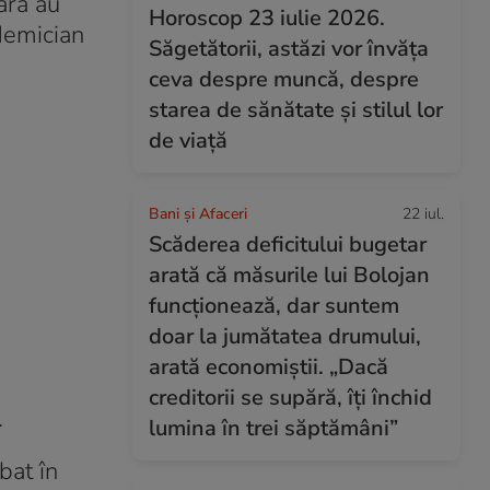
ara au
Horoscop 23 iulie 2026.
ademician
Săgetătorii, astăzi vor învăța
ceva despre muncă, despre
starea de sănătate și stilul lor
de viață
Bani și Afaceri
22 iul.
Scăderea deficitului bugetar
arată că măsurile lui Bolojan
funcționează, dar suntem
doar la jumătatea drumului,
arată economiștii. „Dacă
creditorii se supără, îți închid
.
lumina în trei săptămâni”
bat în