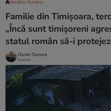
|
Ştiri
|
Știri România
Familie din Timișoara, tero
„Încă sunt timișoreni agres
statul român să-i proteje
Daniel Dancea
Reporter