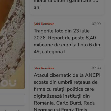
motor la baterii garantate 10
ani
Știri România
07:00
Tragerile loto din 23 iulie
2026. Report de peste 8,40
milioane de euro la Loto 6 din
49, categoria I
Știri România
07:00
Atacul cibernetic de la ANCPI
scoate din umbră rețeaua de
firme cu relații politice care
digitalizează instituții din
România. Carlo Burci, Radu
Negrescu și Frank Timiș,