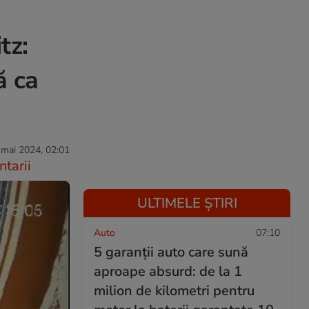
tz:
ă ca
 mai 2024, 02:01
tarii
ULTIMELE ȘTIRI
Auto
07:10
5 garanții auto care sună
aproape absurd: de la 1
milion de kilometri pentru