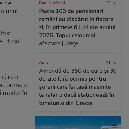
te de
Bani și Afaceri
22 iul.
ma unui
Peste 100 de pensionari
români au dispărut în fiecare
zi, în primele 6 luni ale anului
 fost
2026. Topul celor mai
), fiind
afectate județe
Auto
21 iul.
Amendă de 350 de euro și 30
 căreia
de zile fără permis pentru
latforme, o
șoferii care își lasă mașinile
ă modul în
la ralanti dacă staționează în
tunelurile din Grecia