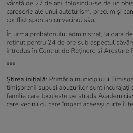
vârstă de 27 de ani, folosindu-se de un obi
caroserie ale unui autoturism, precum și ca
conflict spontan cu vecinul său.
În urma probatoriului administrat, la data d
reținut pentru 24 de ore sub aspectul săvârșir
introdus în Centrul de Reținere și Arestare P
***
Știrea inițială
: Primăria municipiului Timișoa
timișorenii supuși abuzurilor sunt încurajați
familie care locuiește pe strada Academicia
care vecinii cu care împart aceeași curte îi t