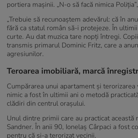
portiera mașinii. „N-o să facă nimica Poliția
„Trebuie să recunoaștem adevărul: că în anul 
fără ca statul român să-i protejeze. În ultimii
curte. Au dat muzica tare nopți întregi. Copiii
transmis primarul Dominic Fritz, care a anun
agresiunilor.
Teroarea imobiliară, marcă înregist
Cumpărarea unui apartament și terorizarea v
nimic a fost în ultimii ani o metodă practica
clădiri din centrul orașului.
Unul dintre primii care au practicat această 
Sandner. În anii 90, Ionelaș Cârpaci a fost 
pentru că şi-a terorizat vecinii.