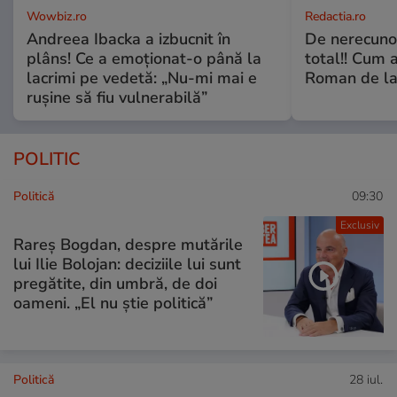
Wowbiz.ro
Redactia.ro
Andreea Ibacka a izbucnit în
De nerecunos
plâns! Ce a emoționat-o până la
total!! Cum 
lacrimi pe vedetă: „Nu-mi mai e
Roman de la 
rușine să fiu vulnerabilă”
POLITIC
Politică
09:30
Exclusiv
Rareș Bogdan, despre mutările
lui Ilie Bolojan: deciziile lui sunt
pregătite, din umbră, de doi
oameni. „El nu știe politică”
Politică
28 iul.