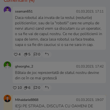
Comentarii
(4)
seaman651
01.03.2023, 17:11
Daca robotul ala invata de la restul (resturile)
politicienilor, sau de la "robotii" care ne umplu de
nervi atunci cand vrem sa discutam cu un operator,
o sa fie vai de capul nostru. Ce ne duc politicienii in
sapa de lemn, daca lasa robotul sa faca treaba,
sapa o sa fie din cauciuc si o sa ne sara in cap.
4
5
0
gheorghe_2
01.03.2023, 17:42
Bătaia de joc reprezentată de statul nostru devine
din ce în ce mai grotescă
10
6
0
Mihaidarie8868
01.03.2023, 19:07
IEȘI PE STRADA, DISCUTA CU OAMENI DE