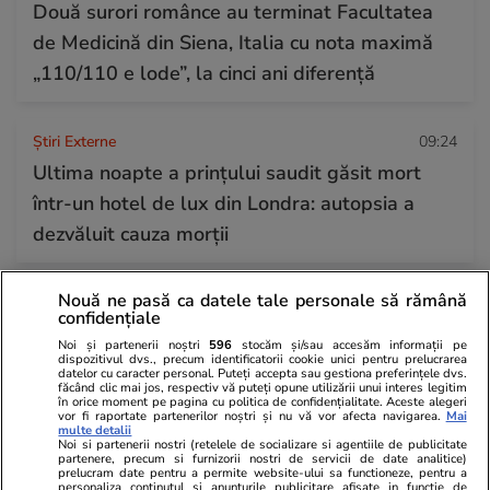
Două surori românce au terminat Facultatea
de Medicină din Siena, Italia cu nota maximă
„110/110 e lode”, la cinci ani diferență
Știri Externe
09:24
Ultima noapte a prințului saudit găsit mort
într-un hotel de lux din Londra: autopsia a
dezvăluit cauza morții
Nouă ne pasă ca datele tale personale să rămână
Vacanțe și Cultură
09:17
confidențiale
Piața Airbnb din România a ajuns la 74.000 de
Noi și partenerii noștri
596
stocăm și/sau accesăm informații pe
dispozitivul dvs., precum identificatorii cookie unici pentru prelucrarea
locuințe. Ce prevede noul regulament
datelor cu caracter personal. Puteți accepta sau gestiona preferințele dvs.
făcând clic mai jos, respectiv vă puteți opune utilizării unui interes legitim
european și ce riscă proprietarii nedeclarați
în orice moment pe pagina cu politica de confidențialitate. Aceste alegeri
vor fi raportate partenerilor noștri și nu vă vor afecta navigarea.
Mai
multe detalii
Noi si partenerii nostri (retelele de socializare si agentiile de publicitate
Citește mai multe
partenere, precum si furnizorii nostri de servicii de date analitice)
prelucram date pentru a permite website-ului sa functioneze, pentru a
personaliza continutul si anunturile publicitare afisate in functie de