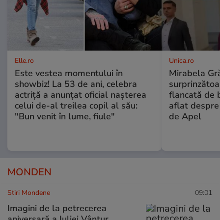
Elle.ro
Unica.ro
Este vestea momentului în
Mirabela Gră
showbiz! La 53 de ani, celebra
surprinzătoar
actriță a anunțat oficial nașterea
flancată de 
celui de-al treilea copil al său:
aflat despre
"Bun venit în lume, fiule"
de Apel
MONDEN
Stiri Mondene
09:01
Imagini de la petrecerea
aniversară a Iuliei Vântur.