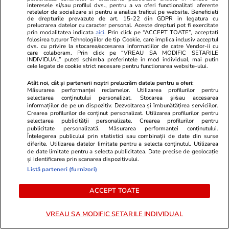
interesele si/sau profilul dvs., pentru a va oferi functionalitati aferente
retelelor de socializare si pentru a analiza traficul pe website. Beneficiati
de drepturile prevazute de art. 15-22 din GDPR in legatura cu
TRENDING
prelucrarea datelor cu caracter personal. Aceste drepturi pot fi exercitate
prin modalitatea indicata
aici
. Prin click pe “ACCEPT TOATE”, acceptati
folosirea tuturor Tehnologiilor de tip Cookie, care implica inclusiv acceptul
Știri România
07:15
dvs. cu privire la stocarea/accesarea informatiilor de catre Vendor-ii cu
care colaboram. Prin click pe “VREAU SA MODIFIC SETARILE
29 iulie, Ziua Imnului Național al României. Cui
INDIVIDUAL” puteti schimba preferintele in mod individual, mai putin
cele legate de cookie strict necesare pentru functionarea website-ului.
aparțin versurile și cine a compus muzica
Atât noi, cât și partenerii noștri prelucrăm datele pentru a oferi:
Măsurarea performanței reclamelor. Utilizarea profilurilor pentru
selectarea conținutului personalizat. Stocarea și/sau accesarea
Auto
28 iul.
informațiilor de pe un dispozitiv. Dezvoltarea și îmbunătățirea serviciilor.
Crearea profilurilor de conținut personalizat. Utilizarea profilurilor pentru
Amendă 2.000 de euro și suspendarea
selectarea publicității personalizate. Crearea profilurilor pentru
publicitate personalizată. Măsurarea performanței conținutului.
permisului auto pe loc, timp de un an: cu ce
Înțelegerea publicului prin statistici sau combinații de date din surse
diferite. Utilizarea datelor limitate pentru a selecta conținutul. Utilizarea
viteză este interzis să circuli pe autostrăzile din
de date limitate pentru a selecta publicitatea. Date precise de geolocație
și identificarea prin scanarea dispozitivului.
Grecia
Listă parteneri (furnizori)
ACCEPT TOATE
Horoscop
27 iul.
Luna plină din 29 iulie deschide un nou capitol.
VREAU SA MODIFIC SETARILE INDIVIDUAL
Este momentul astral care îți poate schimba