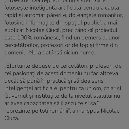
„Proiectul ION reprezintă un sistem care
foloseşte inteligenţă artificială pentru a capta
rapid şi automat părerile, doleanţele românilor,
folosind informaţiile din spaţiul public”, a mai
explicat Nicolae Ciucă, precizând că proiectul
este 100% românesc, fiind un demers al unor
cercetătorilor, profesorilor de top și firme din
domeniu. Nu a dat însă niciun nume.
„Eforturile depuse de cercetători, profesori, de
cei pasionaţi de acest domeniu nu fac altceva
decât să pună în practică şi să dea sens
inteligenţei artificiale, pentru că un om, chiar şi
Guvernul şi instituţiile de la nivelul statului nu
ar avea capacitatea să îi asculte şi să îi
reprezinte pe toţi românii”, a mai spus Nicolae
Ciucă.