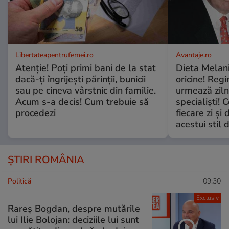
Libertateapentrufemei.ro
Avantaje.ro
Atenție! Poți primi bani de la stat
Dieta Melan
dacă-ți îngrijești părinții, bunicii
oricine! Regi
sau pe cineva vârstnic din familie.
urmează zilni
Acum s-a decis! Cum trebuie să
specialiști! 
procedezi
fiecare zi și 
acestui stil 
ȘTIRI ROMÂNIA
Politică
09:30
Exclusiv
Rareș Bogdan, despre mutările
lui Ilie Bolojan: deciziile lui sunt