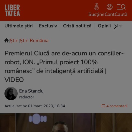
Susține
Cont
Caută
Ultimele știri
Exclusiv
Criză politică
Opinii
Intervi
|
Ştiri
|
Știri România
Premierul Ciucă are de-acum un consilier-
robot, ION. „Primul proiect 100%
românesc” de inteligență artificială |
VIDEO
Ena Stanciu
redactor
Actualizat pe 01 mart. 2023, 18:34
4 comentarii