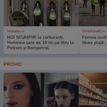
Mediafax.ro
StirileKanalD.ro
NOI SCUMPIRI la carburanți.
Femeie lovit
Motorina sare de 10 lei pe litru la
făcea plajă: „
Petrom și Rompetrol
PROMO