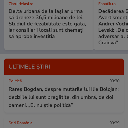
ZiaruldeIasi.ro
Fanatik.ro
Delta urbană de la Iași ar urma
Decăderea Şti
să dreneze 36,5 milioane de lei.
Avertisment î
Studiul de fezabilitate este gata,
Andrei Vochi
iar consilierii locali sunt chemați
Levski: „De c
să aprobe investiția
adversar al 
Craiova”
ULTIMELE ȘTIRI
Politică
09:30
Rareș Bogdan, despre mutările lui Ilie Bolojan:
deciziile lui sunt pregătite, din umbră, de doi
oameni. „El nu știe politică”
Știri România
09:29