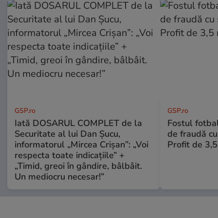
GSP.ro
GSP.ro
Iată DOSARUL COMPLET de la
Fostul fotba
Securitate al lui Dan Șucu,
de fraudă cu 
informatorul „Mircea Crișan”: „Voi
Profit de 3,
respecta toate indicațiile” +
„Timid, greoi în gândire, bâlbâit.
Un mediocru necesar!”