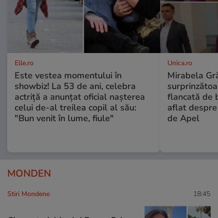
Elle.ro
Unica.ro
Este vestea momentului în
Mirabela Gră
showbiz! La 53 de ani, celebra
surprinzătoar
actriță a anunțat oficial nașterea
flancată de 
celui de-al treilea copil al său:
aflat despre
"Bun venit în lume, fiule"
de Apel
MONDEN
Stiri Mondene
18:45