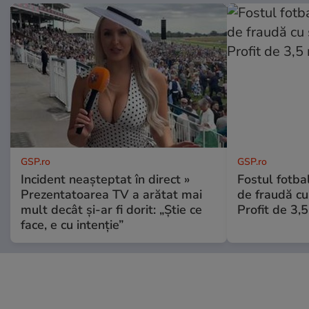
GSP.ro
GSP.ro
Incident neașteptat în direct »
Fostul fotba
Prezentatoarea TV a arătat mai
de fraudă cu 
mult decât și-ar fi dorit: „Știe ce
Profit de 3,
face, e cu intenție”