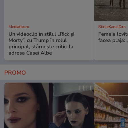
Mediafax.ro
StirileKanalD.ro
Un videoclip în stilul „Rick și
Femeie lovit
Morty”, cu Trump în rolul
făcea plajă: „
principal, stârnește critici la
adresa Casei Albe
PROMO