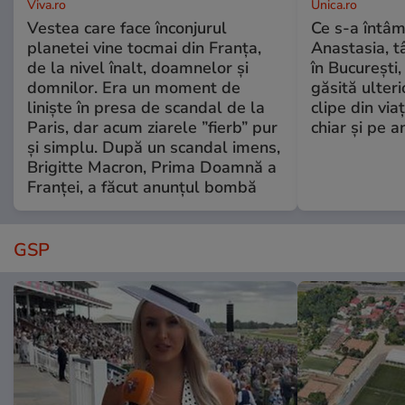
Viva.ro
Unica.ro
Vestea care face înconjurul
Ce s-a întâm
planetei vine tocmai din Franța,
Anastasia, t
de la nivel înalt, doamnelor și
în București,
domnilor. Era un moment de
găsită ulter
liniște în presa de scandal de la
clipe din via
Paris, dar acum ziarele ”fierb” pur
chiar și pe a
și simplu. După un scandal imens,
Brigitte Macron, Prima Doamnă a
Franței, a făcut anunțul bombă
GSP