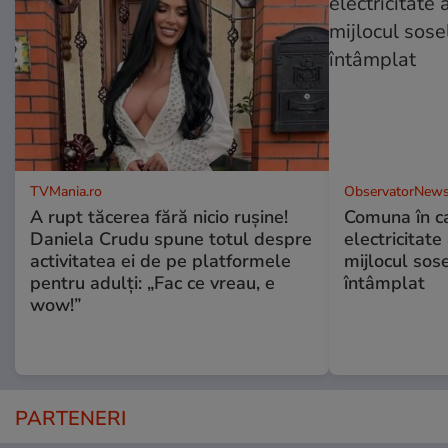
TVMania.ro
ObservatorNews
A rupt tăcerea fără nicio rușine!
Comuna în ca
Daniela Crudu spune totul despre
electricitate
activitatea ei de pe platformele
mijlocul sos
pentru adulți: „Fac ce vreau, e
întâmplat
wow!”
PARTENERI