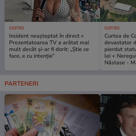
GSP.RO
GSP.RO
Incident neașteptat în direct »
Curtea de Co
Prezentatoarea TV a arătat mai
devastator 
mult decât și-ar fi dorit: „Știe ce
pierdut stat
face, e cu intenție”
lei + Neregu
Năstase - M
PARTENERI