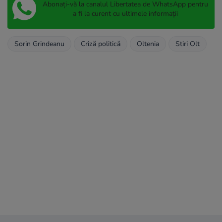
Abonați-vă la canalul Libertatea de WhatsApp pentru
a fi la curent cu ultimele informații
Sorin Grindeanu
Criză politică
Oltenia
Stiri Olt