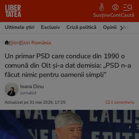
Susține
Cont
Caută
Ultimele știri
Exclusiv
Criză politică
Opinii
Intervi
|
Ştiri
|
Știri România
Un primar PSD care conduce din 1990 o
comună din Olt și-a dat demisia: „PSD n-a
făcut nimic pentru oamenii simpli”
Ioana Dinu
Jurnalist
Actualizat pe 31 mai 2026, 17:25
1 comentariu