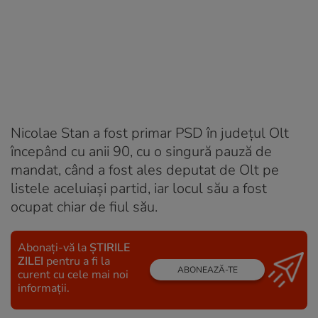
Nicolae Stan a fost primar PSD în județul Olt
începând cu anii 90, cu o singură pauză de
mandat, când a fost ales deputat de Olt pe
listele aceluiași partid, iar locul său a fost
ocupat chiar de fiul său.
Abonați-vă la
ȘTIRILE
ZILEI
pentru a fi la
ABONEAZĂ-TE
curent cu cele mai noi
informații.