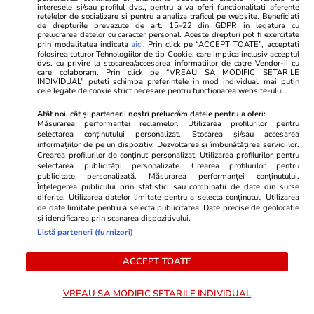
interesele si/sau profilul dvs., pentru a va oferi functionalitati aferente
doar 3 săptămâni. Procesul cu Pfizer amânat,
retelelor de socializare si pentru a analiza traficul pe website. Beneficiati
de drepturile prevazute de art. 15-22 din GDPR in legatura cu
fondurile rămân blocate până în ianuarie 2027
prelucrarea datelor cu caracter personal. Aceste drepturi pot fi exercitate
prin modalitatea indicata
aici
. Prin click pe “ACCEPT TOATE”, acceptati
folosirea tuturor Tehnologiilor de tip Cookie, care implica inclusiv acceptul
dvs. cu privire la stocarea/accesarea informatiilor de catre Vendor-ii cu
care colaboram. Prin click pe “VREAU SA MODIFIC SETARILE
Politică
19:26
INDIVIDUAL” puteti schimba preferintele in mod individual, mai putin
cele legate de cookie strict necesare pentru functionarea website-ului.
Ilie Bolojan convoacă ședință de urgență la
Atât noi, cât și partenerii noștri prelucrăm datele pentru a oferi:
Guvern: peste 7.000 de posturi în sănătate ar
Măsurarea performanței reclamelor. Utilizarea profilurilor pentru
selectarea conținutului personalizat. Stocarea și/sau accesarea
putea fi deblocate
informațiilor de pe un dispozitiv. Dezvoltarea și îmbunătățirea serviciilor.
Crearea profilurilor de conținut personalizat. Utilizarea profilurilor pentru
selectarea publicității personalizate. Crearea profilurilor pentru
publicitate personalizată. Măsurarea performanței conținutului.
Știri Externe
19:11
Înțelegerea publicului prin statistici sau combinații de date din surse
diferite. Utilizarea datelor limitate pentru a selecta conținutul. Utilizarea
Producția de petrol din Kazahstan s-a prăbușit
de date limitate pentru a selecta publicitatea. Date precise de geolocație
și identificarea prin scanarea dispozitivului.
la jumătate: livrările vizează doar Chevron, nu
Listă parteneri (furnizori)
și proprietarul Petromidia din România
ACCEPT TOATE
Citește mai multe
VREAU SA MODIFIC SETARILE INDIVIDUAL