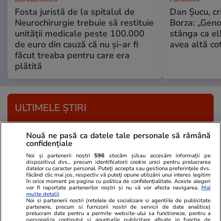
Fosta juristă de la spitalul de
Dan Şucu, cr
Neurochirurgie trebuie să restituie
Borza: „Geno
unității medicale peste 100.000
stânga ca el
de euro din cauză că nu și-ar fi
avea altă co
făcut treaba pentru care era
plătită
ULTIMELE ȘTIRI
Politică
19:33
Nouă ne pasă ca datele tale personale să rămână
confidențiale
Ilie Bolojan retrage HG-ul pe Biodiversitate și
Noi și partenerii noștri
596
stocăm și/sau accesăm informații pe
trimite legea în Parlament: „O penalitate de 1
dispozitivul dvs., precum identificatorii cookie unici pentru prelucrarea
datelor cu caracter personal. Puteți accepta sau gestiona preferințele dvs.
miliard de euro este de neasumat”
făcând clic mai jos, respectiv vă puteți opune utilizării unui interes legitim
în orice moment pe pagina cu politica de confidențialitate. Aceste alegeri
vor fi raportate partenerilor noștri și nu vă vor afecta navigarea.
Mai
multe detalii
Noi si partenerii nostri (retelele de socializare si agentiile de publicitate
Știri România
19:28
partenere, precum si furnizorii nostri de servicii de date analitice)
prelucram date pentru a permite website-ului sa functioneze, pentru a
ROMATSA mai are bani de funcționare pentru
personaliza continutul si anunturile publicitare afisate in functie de