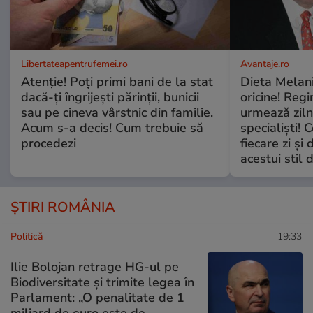
Libertateapentrufemei.ro
Avantaje.ro
Atenție! Poți primi bani de la stat
Dieta Melan
dacă-ți îngrijești părinții, bunicii
oricine! Regi
sau pe cineva vârstnic din familie.
urmează zilni
Acum s-a decis! Cum trebuie să
specialiști! 
procedezi
fiecare zi și 
acestui stil 
ȘTIRI ROMÂNIA
Politică
19:33
Ilie Bolojan retrage HG-ul pe
Biodiversitate și trimite legea în
Parlament: „O penalitate de 1
miliard de euro este de