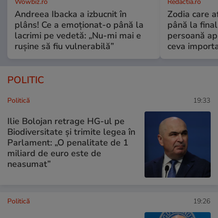
Wowbiz.ro
Redactia.ro
Andreea Ibacka a izbucnit în
Zodia care a
plâns! Ce a emoționat-o până la
până la fina
lacrimi pe vedetă: „Nu-mi mai e
persoană apr
rușine să fiu vulnerabilă”
ceva import
POLITIC
Politică
19:33
Ilie Bolojan retrage HG-ul pe
Biodiversitate și trimite legea în
Parlament: „O penalitate de 1
miliard de euro este de
neasumat”
Politică
19:26