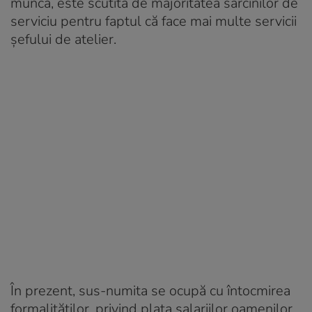
muncă, este scutită de majoritatea sarcinilor de
serviciu pentru faptul că face mai multe servicii
şefului de atelier.
În prezent, sus-numita se ocupă cu întocmirea
formalităţilor, privind plata salariilor oamenilor