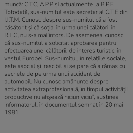
muncă: C.T.C, A.P.P şi actualmente la B.P.F.
Totodată, sus-numitul este secretar al C.T.E din
I.I.T.M. Cunosc despre sus-numitul că a fost
căsătorit şi că soţia, în urma unei călătorii în
R.F.G, nu s-a mai întors. De asemenea, cunosc
că sus-numitul a solicitat aprobarea pentru
efectuarea unei călătorii, de interes turistic, în
vestul Europei. Sus-numitul, în relaţiile sociale,
este asocial şi irascibil şi se pare că a rămas cu
sechele de pe urma unui accident de
automobil. Nu cunosc amănunte despre
activitatea extraprofesională, în timpul activităţii
productive nu afişează niciun viciu”, susținea
informatorul, în documentul semnat în 20 mai
1981.