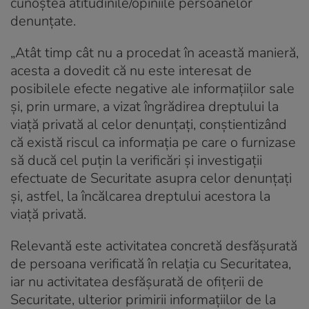
cunoştea atitudinile/opiniile persoanelor
denunţate.
„Atât timp cât nu a procedat în această manieră,
acesta a dovedit că nu este interesat de
posibilele efecte negative ale informaţiilor sale
şi, prin urmare, a vizat îngrădirea dreptului la
viaţă privată al celor denunţaţi, conştientizând
că există riscul ca informaţia pe care o furnizase
să ducă cel puţin la verificări şi investigaţii
efectuate de Securitate asupra celor denunţaţi
şi, astfel, la încălcarea dreptului acestora la
viaţă privată.
Relevantă este activitatea concretă desfăşurată
de persoana verificată în relaţia cu Securitatea,
iar nu activitatea desfăşurată de ofiţerii de
Securitate, ulterior primirii informaţiilor de la