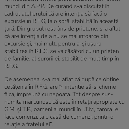
muncii din A.P.P. De curând s-a discutat în
cadrul atelierului că are intenţia să facă o
excursie în R.F.G, la o soră, stabilită în această
ţară. Din grupul restrâns de prietene, s-a aflat
că are intenţia de a nu se mai întoarce din
excursie şi, mai mult, pentru a-şi uşura
stabilirea în R.F.G, se va căsători cu un prieten
de familie, al surorii ei, stabilit de mult timp în
R.F.G.
De asemenea, s-a mai aflat că după ce obţine
cetăţenia în R.F.G, are în intenţie să-şi cheme
fiica, împreună cu nepoata. Tot despre sus-
numita mai cunosc că este în relaţii apropiate cu
G.M. şi T.P., oameni ai muncii în I.T.M, cărora le
face comenzi, la o casă de comenzi, printr-o
relaţie a fratelui ei”.