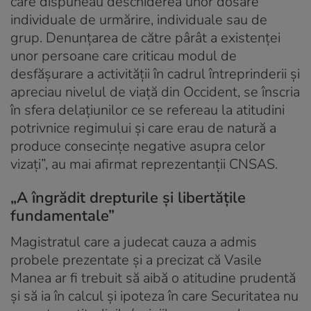
care dispuneau deschiderea unor dosare
individuale de urmărire, individuale sau de
grup. Denunțarea de către pârât a existenței
unor persoane care criticau modul de
desfășurare a activității în cadrul întreprinderii și
apreciau nivelul de viață din Occident, se înscria
în sfera delaţiunilor ce se refereau la atitudini
potrivnice regimului și care erau de natură a
produce consecințe negative asupra celor
vizați”, au mai afirmat reprezentanții CNSAS.
„A îngrădit drepturile şi libertăţile
fundamentale”
Magistratul care a judecat cauza a admis
probele prezentate și a precizat că Vasile
Manea ar fi trebuit să aibă o atitudine prudentă
şi să ia în calcul şi ipoteza în care Securitatea nu