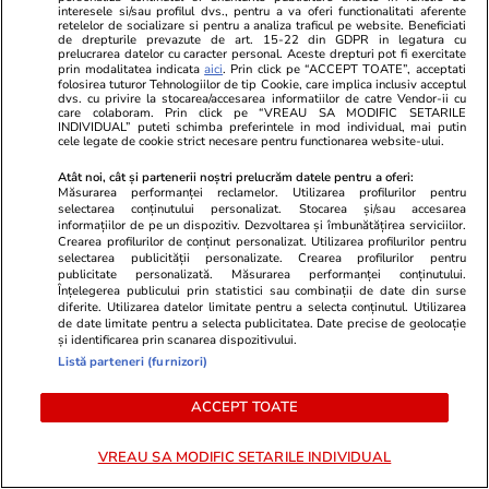
interesele si/sau profilul dvs., pentru a va oferi functionalitati aferente
retelelor de socializare si pentru a analiza traficul pe website. Beneficiati
de drepturile prevazute de art. 15-22 din GDPR in legatura cu
prelucrarea datelor cu caracter personal. Aceste drepturi pot fi exercitate
prin modalitatea indicata
aici
. Prin click pe “ACCEPT TOATE”, acceptati
folosirea tuturor Tehnologiilor de tip Cookie, care implica inclusiv acceptul
dvs. cu privire la stocarea/accesarea informatiilor de catre Vendor-ii cu
care colaboram. Prin click pe “VREAU SA MODIFIC SETARILE
INDIVIDUAL” puteti schimba preferintele in mod individual, mai putin
cele legate de cookie strict necesare pentru functionarea website-ului.
Atât noi, cât și partenerii noștri prelucrăm datele pentru a oferi:
Măsurarea performanței reclamelor. Utilizarea profilurilor pentru
selectarea conținutului personalizat. Stocarea și/sau accesarea
informațiilor de pe un dispozitiv. Dezvoltarea și îmbunătățirea serviciilor.
Crearea profilurilor de conținut personalizat. Utilizarea profilurilor pentru
selectarea publicității personalizate. Crearea profilurilor pentru
publicitate personalizată. Măsurarea performanței conținutului.
Înțelegerea publicului prin statistici sau combinații de date din surse
diferite. Utilizarea datelor limitate pentru a selecta conținutul. Utilizarea
de date limitate pentru a selecta publicitatea. Date precise de geolocație
și identificarea prin scanarea dispozitivului.
Comentarii
(3)
Listă parteneri (furnizori)
BabaVanda
07.09.2025, 12:33
ACCEPT TOATE
Cine zice ca erai fortat sa devii informator e un mare
mincinos. Mi s-a propus de doua ori, in institutii
VREAU SA MODIFIC SETARILE INDIVIDUAL
diferite la care am fost angajat, dar cu eleganta. Am