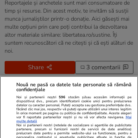
Reportajele și anchetele sunt mari consumatoare de
timp și resurse. Din acest motiv, te invităm să susții
munca jurnaliștilor printr-o donație. Aici găsești mai
multe opțiuni prin care poți contribui la dezvoltarea
altor materiale similare:
libertatea.ro/sustine
. Îți
suntem recunoscători că ne citești și că ești alături de
noi.
Share
3 comentarii
Nouă ne pasă ca datele tale personale să rămână
Abonați-vă la canalul Libertatea de WhatsApp pentru
confidențiale
a fi la curent cu ultimele informații
Noi și partenerii noștri
596
stocăm și/sau accesăm informații pe
dispozitivul dvs., precum identificatorii cookie unici pentru prelucrarea
datelor cu caracter personal. Puteți accepta sau gestiona preferințele dvs.
făcând clic mai jos, respectiv vă puteți opune utilizării unui interes legitim
Comunism
Curtea de Apel București
în orice moment pe pagina cu politica de confidențialitate. Aceste alegeri
vor fi raportate partenerilor noștri și nu vă vor afecta navigarea.
Mai
multe detalii
Exclusiv Libertatea
Noi si partenerii nostri (retelele de socializare si agentiile de publicitate
partenere, precum si furnizorii nostri de servicii de date analitice)
prelucram date pentru a permite website-ului sa functioneze, pentru a
personaliza continutul si anunturile publicitare afisate in functie de