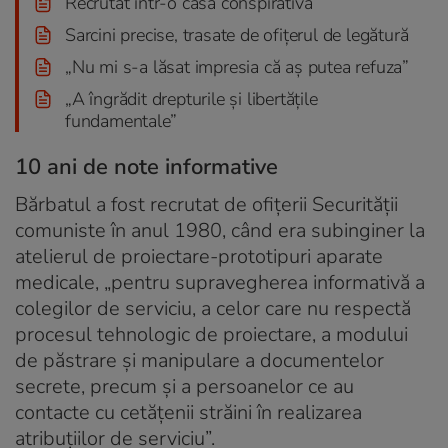
Recrutat într-o casă conspirativă
Sarcini precise, trasate de ofițerul de legătură
„Nu mi s-a lăsat impresia că aș putea refuza”
„A îngrădit drepturile şi libertăţile
fundamentale”
10 ani de note informative
Bărbatul a fost recrutat de ofițerii Securității
comuniste în anul 1980, când era subinginer la
atelierul de proiectare-prototipuri aparate
medicale, „pentru supravegherea informativă a
colegilor de serviciu, a celor care nu respectă
procesul tehnologic de proiectare, a modului
de păstrare şi manipulare a documentelor
secrete, precum şi a persoanelor ce au
contacte cu cetăţenii străini în realizarea
atribuţiilor de serviciu”.