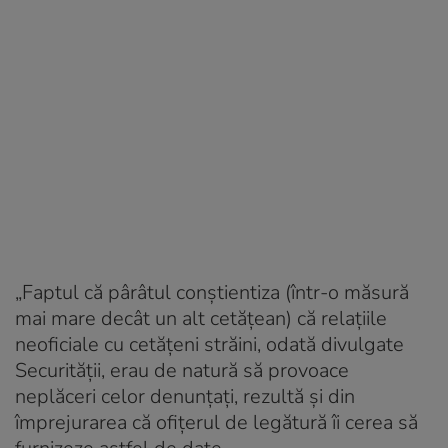
„Faptul că pârâtul conştientiza (într-o măsură
mai mare decât un alt cetățean) că relațiile
neoficiale cu cetăţeni străini, odată divulgate
Securităţii, erau de natură să provoace
neplăceri celor denunţaţi, rezultă şi din
împrejurarea că ofiţerul de legătură îi cerea să