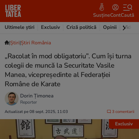
Susține
Cont
Caută
Ultimele știri
Exclusiv
Criză politică
Opinii
Video
|
Ştiri
|
Știri România
„Racolat în mod obligatoriu”. Cum își turna
colegii de muncă la Securitate Vasile
Manea, vicepreședinte al Federației
Române de Karate
Dorin Țimonea
Reporter
Actualizat pe 08 sept. 2025, 11:03
3 comentarii
Exclusiv