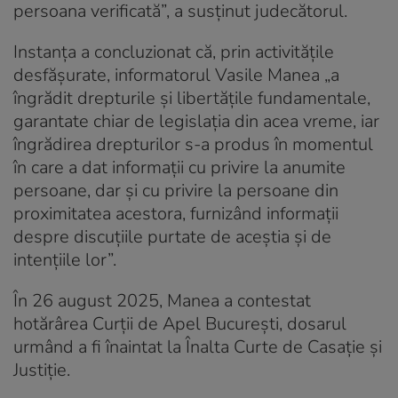
persoana verificată”, a susținut judecătorul.
Instanța a concluzionat că, prin activităţile
desfăşurate, informatorul Vasile Manea „a
îngrădit drepturile şi libertăţile fundamentale,
garantate chiar de legislaţia din acea vreme, iar
îngrădirea drepturilor s-a produs în momentul
în care a dat informaţii cu privire la anumite
persoane, dar şi cu privire la persoane din
proximitatea acestora, furnizând informaţii
despre discuţiile purtate de aceştia şi de
intenţiile lor”.
În 26 august 2025, Manea a contestat
hotărârea Curții de Apel București, dosarul
urmând a fi înaintat la Înalta Curte de Casație și
Justiție.