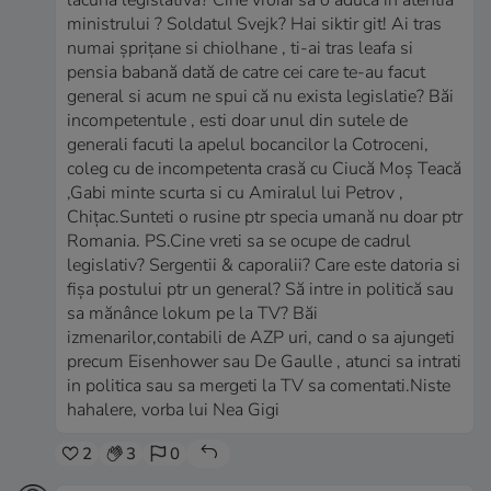
lacună legislativă? Cine vroiai să o aduca in atentia
ministrului ? Soldatul Svejk? Hai siktir git! Ai tras
numai șprițane si chiolhane , ti-ai tras leafa si
pensia babană dată de catre cei care te-au facut
general si acum ne spui că nu exista legislatie? Băi
incompetentule , esti doar unul din sutele de
generali facuti la apelul bocancilor la Cotroceni,
coleg cu de incompetenta crasă cu Ciucă Moș Teacă
,Gabi minte scurta si cu Amiralul lui Petrov ,
Chițac.Sunteti o rusine ptr specia umană nu doar ptr
Romania. PS.Cine vreti sa se ocupe de cadrul
legislativ? Sergentii & caporalii? Care este datoria si
fișa postului ptr un general? Să intre in politică sau
sa mănânce lokum pe la TV? Băi
izmenarilor,contabili de AZP uri, cand o sa ajungeti
precum Eisenhower sau De Gaulle , atunci sa intrati
in politica sau sa mergeti la TV sa comentati.Niste
hahalere, vorba lui Nea Gigi
2
3
0