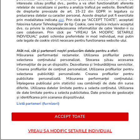
interesele si/sau profilul dvs., pentru a va oferi functionalitati aferente
ȘTIRI ROMÂNIA
retelelor de socializare si pentru a analiza traficul pe website. Beneficiati
de drepturile prevazute de art. 15-22 din GDPR in legatura cu
prelucrarea datelor cu caracter personal. Aceste drepturi pot fi exercitate
prin modalitatea indicata
aici
. Prin click pe “ACCEPT TOATE”, acceptati
Politică
22 iul.
folosirea tuturor Tehnologiilor de tip Cookie, care implica inclusiv acceptul
dvs. cu privire la stocarea/accesarea informatiilor de catre Vendor-ii cu
care colaboram. Prin click pe “VREAU SA MODIFIC SETARILE
Traian Băsescu îi cere lui
INDIVIDUAL” puteti schimba preferintele in mod individual, mai putin
Nicușor Dan să se grăbească cu
cele legate de cookie strict necesare pentru functionarea website-ului.
a doua desemnare de premier
Atât noi, cât și partenerii noștri prelucrăm datele pentru a oferi:
și spune că „nu-l obligă nimeni”
Măsurarea performanței reclamelor. Utilizarea profilurilor pentru
selectarea conținutului personalizat. Stocarea și/sau accesarea
să declanșeze alegeri anticipate
informațiilor de pe un dispozitiv. Dezvoltarea și îmbunătățirea serviciilor.
Crearea profilurilor de conținut personalizat. Utilizarea profilurilor pentru
selectarea publicității personalizate. Crearea profilurilor pentru
publicitate personalizată. Măsurarea performanței conținutului.
Înțelegerea publicului prin statistici sau combinații de date din surse
Știri România
21 iul.
diferite. Utilizarea datelor limitate pentru a selecta conținutul. Utilizarea
de date limitate pentru a selecta publicitatea. Date precise de geolocație
Declarațiile de avere ale
Exclusiv
și identificarea prin scanarea dispozitivului.
demnitarilor rămân secrete,
Listă parteneri (furnizori)
potrivit proiectului de reformă a
ANI trimis de Cătălin Predoiu în
ACCEPT TOATE
Parlament. Reacția ministrului
interimar al Justiției
VREAU SA MODIFIC SETARILE INDIVIDUAL