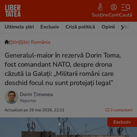
Susține
Cont
Caută
Ultimele știri
Exclusiv
Criză politică
Opinii
Video
|
Ştiri
|
Știri România
Generalul-maior în rezervă Dorin Toma,
fost comandant NATO, despre drona
căzută la Galați: „Militarii români care
deschid focul nu sunt protejați legal”
Dorin Țimonea
Reporter
Actualizat pe 29 mai 2026, 22:21
3 comentarii
Exclusiv