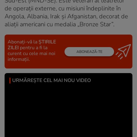
Sud-Est (MND-SE). Este veteran al teatrelor
de operații externe, cu misiuni îndeplinite în
Angola, Albania, Irak și Afganistan, decorat de
aliații americani cu medalia „Bronze Star”.
Abonați-vă la
ȘTIRILE
ZILEI
pentru a fi la
ABONEAZĂ-TE
curent cu cele mai noi
informații.
URMĂREȘTE CEL MAI NOU VIDEO