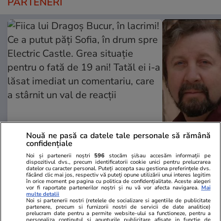
PARTENERI
Libertateapentrufemei.ro
Avantaje.ro
Nouă ne pasă ca datele tale personale să rămână
confidențiale
Fiica lui Dragoș Bucur, în lacrimi!
Trist, foarte
Ce a putut păți Sofia, în drum spre
împreună, în
Noi și partenerii noștri
596
stocăm și/sau accesăm informații pe
dispozitivul dvs., precum identificatorii cookie unici pentru prelucrarea
Electric Castle. Grea situație
noastră actri
datelor cu caracter personal. Puteți accepta sau gestiona preferințele dvs.
făcând clic mai jos, respectiv vă puteți opune utilizării unui interes legitim
pentru o fată de 19 ani! Tatăl ei i-
lui Mungiu, ș
în orice moment pe pagina cu politica de confidențialitate. Aceste alegeri
a lăsat imediat un comentariu,
TVR au fost 
vor fi raportate partenerilor noștri și nu vă vor afecta navigarea.
Mai
multe detalii
care a stârnit un val de reacții
până când mo
Noi si partenerii nostri (retelele de socializare si agentiile de publicitate
partenere, precum si furnizorii nostri de servicii de date analitice)
prelucram date pentru a permite website-ului sa functioneze, pentru a
personaliza continutul si anunturile publicitare afisate in functie de