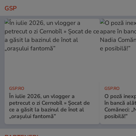
GSP
GSP.RO
GSP.RO
În iulie 2026, un vlogger a
O poză inexp
petrecut o zi Cernobîl » Șocat de
în bancă ală
ce a găsit la bazinul de înot al
Comăneci: „N
„orașului fantomă”
posibilă!”