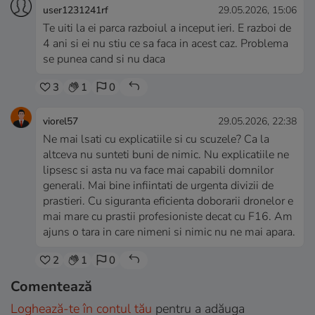
user1231241rf
29.05.2026, 15:06
Te uiti la ei parca razboiul a inceput ieri. E razboi de
4 ani si ei nu stiu ce sa faca in acest caz. Problema
se punea cand si nu daca
3
1
0
viorel57
29.05.2026, 22:38
Ne mai lsati cu explicatiile si cu scuzele? Ca la
altceva nu sunteti buni de nimic. Nu explicatiile ne
lipsesc si asta nu va face mai capabili domnilor
generali. Mai bine infiintati de urgenta divizii de
prastieri. Cu siguranta eficienta doborarii dronelor e
mai mare cu prastii profesioniste decat cu F16. Am
ajuns o tara in care nimeni si nimic nu ne mai apara.
2
1
0
Comentează
Loghează-te în contul tău
pentru a adăuga