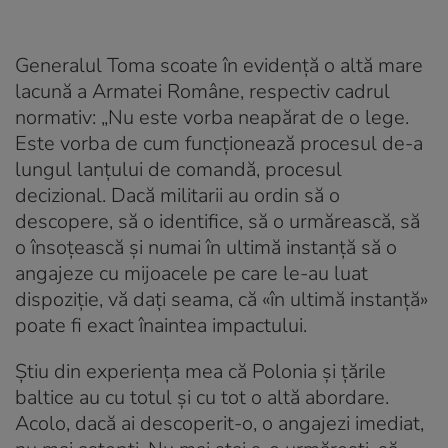
Generalul Toma scoate în evidență o altă mare
lacună a Armatei Române, respectiv cadrul
normativ: „Nu este vorba neapărat de o lege.
Este vorba de cum funcționează procesul de-a
lungul lanțului de comandă, procesul
decizional. Dacă militarii au ordin să o
descopere, să o identifice, să o urmărească, să
o însoțească și numai în ultimă instanță să o
angajeze cu mijoacele pe care le-au luat
dispoziție, vă dați seama, că «în ultimă instanță»
poate fi exact înaintea impactului.
Știu din experiența mea că Polonia și țările
baltice au cu totul și cu tot o altă abordare.
Acolo, dacă ai descoperit-o, o angajezi imediat,