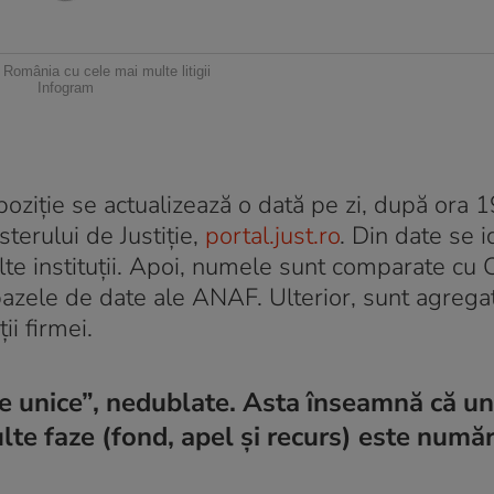
n România cu cele mai multe litigii
Infogram
oziție se actualizează o dată pe zi, după ora 19
sterului de Justiție,
portal.just.ro
. Din date se i
lte instituții. Apoi, numele sunt comparate cu 
 bazele de date ale ANAF. Ulterior, sunt agrega
ii firmei.
e unice”, nedublate. Asta înseamnă că un
te faze (fond, apel și recurs) este număr