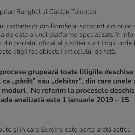
prian Ranghel și Cătălin Tolontan
l instanțelor din România, socotind aici orice
aza de date a unei platforme specializate în info
in portalul oficial al justiției sunt litigii unde 
e litigii fac obiectul articolului de față.
ocese grupează toate litigiile deschise 
, ca „pârât” sau „debitor”, din care unele
se moduri. Ne referim la procesele deschis
ioada analizată este 1 ianuarie 2019 – 15
ute și în care Euroins este parte arată astfel: