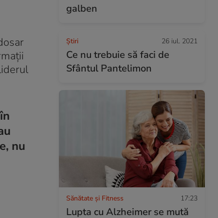
galben
 dosar
Ştiri
26 iul. 2021
Ce nu trebuie să faci de
rmații
Sfântul Pantelimon
liderul
în
 au
e, nu
Sănătate și Fitness
17:23
Lupta cu Alzheimer se mută