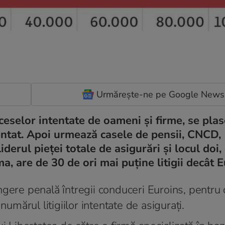
Urmărește-ne pe Google News
eselor intentate de oameni și firme, se plas
mentat. Apoi urmează casele de pensii, CNCD,
Liderul pieței totale de asigurări și locul doi
, are de 30 de ori mai puține litigii decât 
ngere penală întregii conduceri Euroins, pentru 
 numărul litigiilor intentate de asigurați.