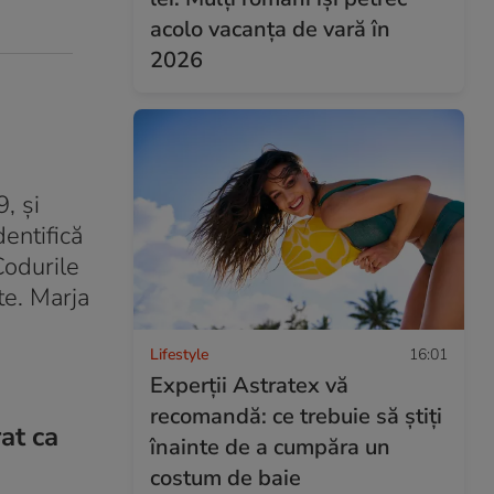
acolo vacanța de vară în
2026
, și
dentifică
Codurile
te. Marja
Lifestyle
16:01
Experții Astratex vă
recomandă: ce trebuie să știți
at ca
înainte de a cumpăra un
costum de baie