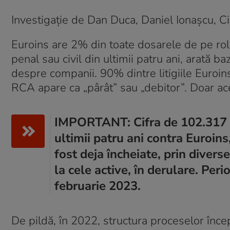
Investigație de Dan Duca, Daniel Ionașcu, Ci
Euroins are 2% din toate dosarele de pe rolu
penal sau civil din ultimii patru ani, arată b
despre companii. 90% dintre litigiile Euroins d
RCA apare ca „pârât” sau „debitor”. Doar acest
IMPORTANT: Cifra de 102.317 pr
ultimii patru ani contra Euroins
fost deja încheiate, prin diver
la cele active, în derulare. Per
februarie 2023.
De pildă, în 2022, structura proceselor încep