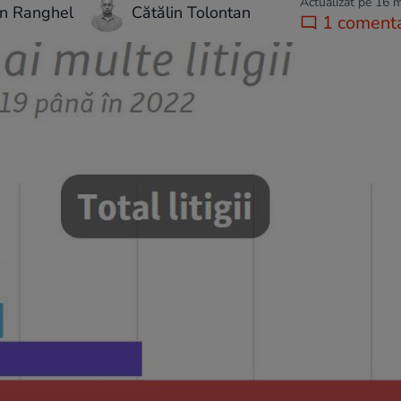
Actualizat pe 16 
an Ranghel
Cătălin Tolontan
1 comenta