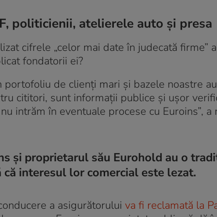
 politicienii, atelierele auto și presa
zat cifrele „celor mai date în judecată firme” a
licat fondatorii ei?
portofoliu de clienți mari și bazele noastre au
u cititori, sunt informații publice și ușor verifi
nu intrăm în eventuale procese cu Euroins”, a 
s și proprietarul său Eurohold au o tradi
ă că interesul lor comercial este lezat.
 conducere a asigurătorului
va fi reclamată la P