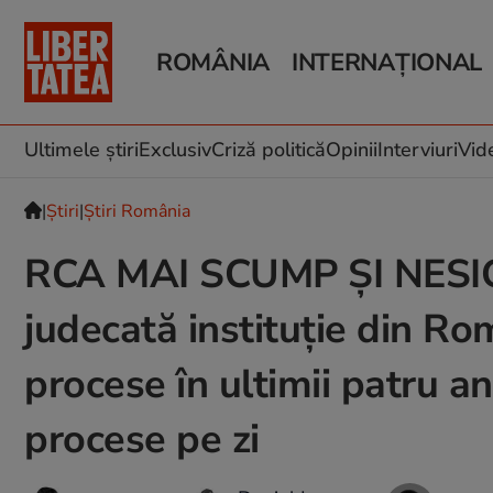
ROMÂNIA
INTERNAȚIONAL
Știri România
Știri Externe
Știri Locale
Război în Ucraina
Politică
Război în Iran
Ultimele știri
Exclusiv
Criză politică
Opinii
Interviuri
Vid
Investigații
Infrastructura
|
Ştiri
|
Știri România
Educație
RCA MAI SCUMP ȘI NESIGU
judecată instituție din R
procese în ultimii patru a
procese pe zi