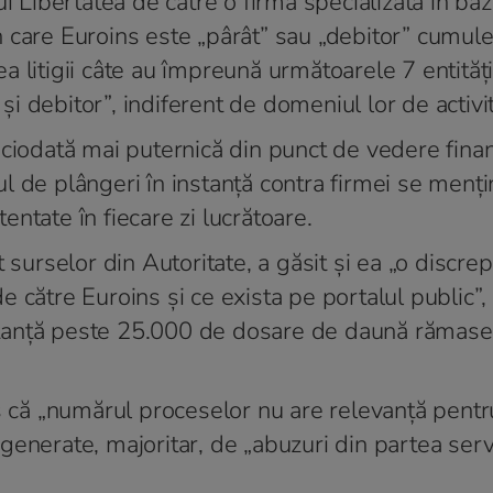
ui Libertatea de către o firmă specializată în ba
 în care Euroins este „pârât” sau „debitor” cumule
 litigii câte au împreună următoarele 7 entități
 debitor”, indiferent de domeniul lor de activit
ciodată mai puternică din punct de vedere finan
l de plângeri în instanță contra firmei se menți
ntate în fiecare zi lucrătoare.
 surselor din Autoritate, a găsit și ea „o discre
de către Euroins și ce exista pe portalul public”, 
instanță peste 25.000 de dosare de daună rămase 
s că „numărul proceselor nu are relevanță pentru
t generate, majoritar, de „abuzuri din partea serv