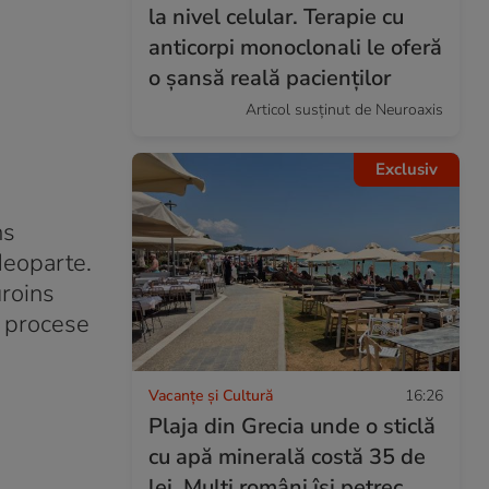
la nivel celular. Terapie cu
anticorpi monoclonali le oferă
o șansă reală pacienților
Articol susținut de Neuroaxis
Exclusiv
ns
 deoparte.
uroins
a procese
Vacanțe și Cultură
16:26
Plaja din Grecia unde o sticlă
cu apă minerală costă 35 de
lei. Mulți români își petrec