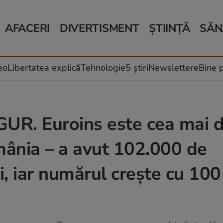
AFACERI
DIVERTISMENT
ȘTIINȚĂ
SĂN
Bani și Afaceri
Monden
Știri Știință
Știri 
Auto
Horoscop
Schimbări climati
Relații
Locuri de muncă
Muzică și Filme
Rețete
eo
Libertatea explică
Tehnologie
5 știri
Newslettere
Bine p
Imobiliare.ro
Vacanțe și Cultură
Fructe
eJobs.ro
Îngriji
R. Euroins este cea mai d
omânia – a avut 102.000 de
ni, iar numărul crește cu 100