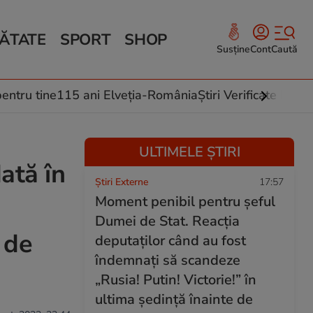
ĂTATE
SPORT
SHOP
Susține
Cont
Caută
Sănătate și Fitness
ce
 culinare
entru tine
115 ani Elveția-România
Știri Verificate by Fa
 și legume
rea plantelor
ULTIMELE ȘTIRI
ată în
Știri Externe
17:57
Moment penibil pentru șeful
Dumei de Stat. Reacția
 de
deputaților când au fost
îndemnați să scandeze
„Rusia! Putin! Victorie!” în
ultima ședință înainte de