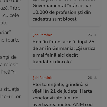
ze de date
Guvernamental întârzie, iar
ază, între
10.000 de profesioniști din
 „cu cele
cadastru sunt blocați
ate.
ciar”.
Știri România
26 iul.
ne foarte
Român întors acasă după 25
de ani în Germania: „Și urzica
e mai faină aici decât
panță de
trandafirii dincolo”
a reieșit
încă în
Știri România
26 iul.
Ploi torențiale, grindină și
 situația
vijelii în 21 de județe. Harta
ice-urilor
zonelor vizate luni de
avertizarea meteo ANM cod