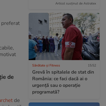
Articol susținut de Astratex
 preferat
cabile,
motivat
Sănătate și Fitness
15:52
Grevă în spitalele de stat din
ție de
România: ce faci dacă ai o
urgență sau o operație
programată?
archet
de