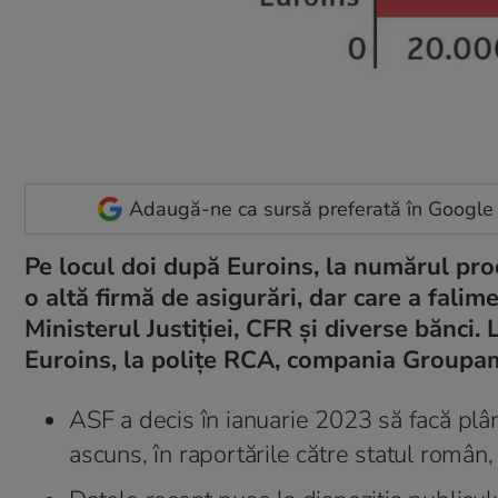
Adaugă-ne ca sursă preferată în Google
Pe locul doi după Euroins, la numărul proc
o altă firmă de asigurări, dar care a fali
Ministerul Justiției, CFR și diverse bănci. 
Euroins, la polițe RCA, compania Groupama
ASF a decis în ianuarie 2023 să facă plâ
ascuns, în raportările către statul român,