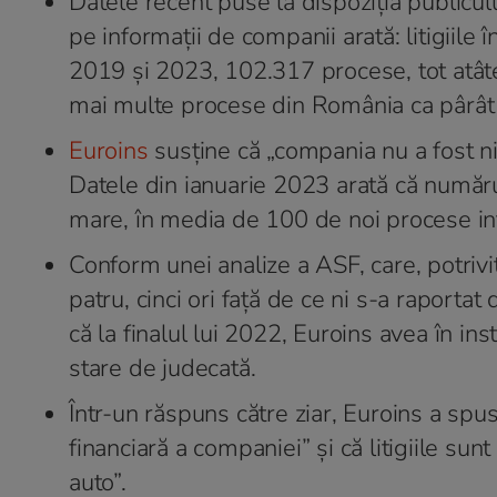
Datele recent puse la dispoziția publicul
pe informații de companii arată: litigiile
2019 și 2023, 102.317 procese, tot atâtea
mai multe procese din România ca pârât și
Euroins
susține că „compania nu a fost ni
Datele din ianuarie 2023 arată că număru
mare, în media de 100 de noi procese inte
Conform unei analize a ASF, care, potrivit
patru, cinci ori față de ce ni s-a raportat 
că la finalul lui 2022, Euroins avea în 
stare de judecată.
Într-un răspuns către ziar, Euroins a spu
financiară a companiei” și că litigiile sun
auto”.