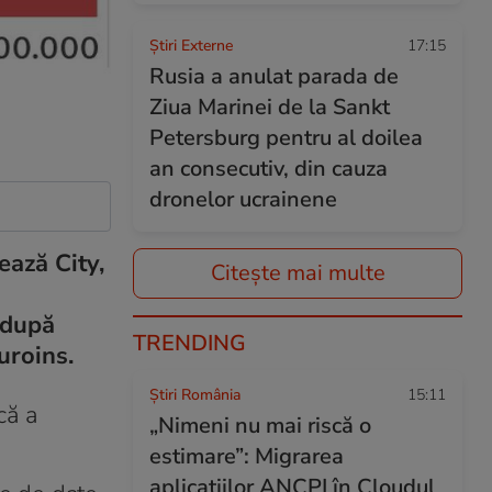
Știri Externe
17:15
Rusia a anulat parada de
Ziua Marinei de la Sankt
Petersburg pentru al doilea
an consecutiv, din cauza
dronelor ucrainene
ează City,
Citește mai multe
, după
TRENDING
Euroins.
Știri România
15:11
că a
„Nimeni nu mai riscă o
estimare”: Migrarea
aplicațiilor ANCPI în Cloudul