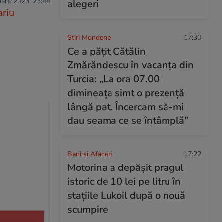
mart. 2023, 23:44
alegeri
riu
Stiri Mondene
17:30
Ce a pățit Cătălin
Zmărăndescu în vacanța din
Turcia: „La ora 07.00
dimineața simt o prezență
lângă pat. Încercam să-mi
dau seama ce se întâmplă”
Bani și Afaceri
17:22
Motorina a depășit pragul
istoric de 10 lei pe litru în
stațiile Lukoil după o nouă
scumpire