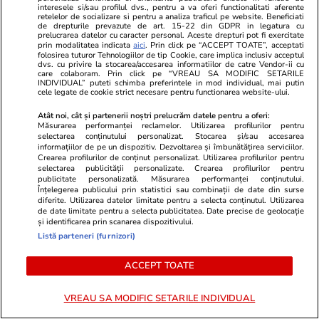
interesele si/sau profilul dvs., pentru a va oferi functionalitati aferente
retelelor de socializare si pentru a analiza traficul pe website. Beneficiati
de drepturile prevazute de art. 15-22 din GDPR in legatura cu
prelucrarea datelor cu caracter personal. Aceste drepturi pot fi exercitate
prin modalitatea indicata
aici
. Prin click pe “ACCEPT TOATE”, acceptati
folosirea tuturor Tehnologiilor de tip Cookie, care implica inclusiv acceptul
dvs. cu privire la stocarea/accesarea informatiilor de catre Vendor-ii cu
care colaboram. Prin click pe “VREAU SA MODIFIC SETARILE
INDIVIDUAL” puteti schimba preferintele in mod individual, mai putin
cele legate de cookie strict necesare pentru functionarea website-ului.
Atât noi, cât și partenerii noștri prelucrăm datele pentru a oferi:
Măsurarea performanței reclamelor. Utilizarea profilurilor pentru
selectarea conținutului personalizat. Stocarea și/sau accesarea
TVMania.ro
ObservatorNews
informațiilor de pe un dispozitiv. Dezvoltarea și îmbunătățirea serviciilor.
A rupt tăcerea fără nicio rușine!
ANIMAŢIE. C
Crearea profilurilor de conținut personalizat. Utilizarea profilurilor pentru
selectarea publicității personalizate. Crearea profilurilor pentru
Daniela Crudu spune totul despre
drona după 
publicitate personalizată. Măsurarea performanței conținutului.
activitatea ei de pe platformele
în România. In
Înțelegerea publicului prin statistici sau combinații de date din surse
diferite. Utilizarea datelor limitate pentru a selecta conținutul. Utilizarea
pentru adulți: „Fac ce vreau, e
rusească
de date limitate pentru a selecta publicitatea. Date precise de geolocație
wow!”
și identificarea prin scanarea dispozitivului.
Listă parteneri (furnizori)
ACCEPT TOATE
PARTENERI
VREAU SA MODIFIC SETARILE INDIVIDUAL