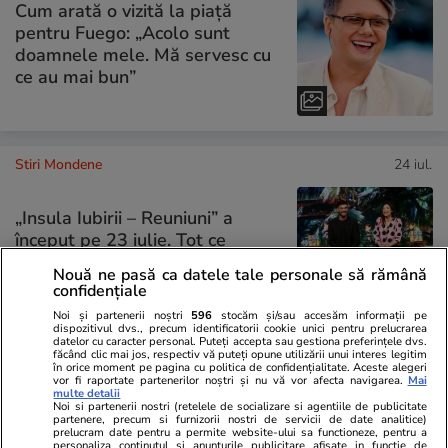
Cum arată o vizită la piață
pentru Fuego: „Acolo sunt
doamnele mele. Mă servesc cu
ce au mai bun”
Stiri Mondene
24 iul.
„Insula Iubirii – Reuniuni” a
început pe 23 iulie. Tot ce
trebuie să știi despre show-ul
Nouă ne pasă ca datele tale personale să rămână
surpriză de la Antena 1
confidențiale
Noi și partenerii noștri
596
stocăm și/sau accesăm informații pe
dispozitivul dvs., precum identificatorii cookie unici pentru prelucrarea
datelor cu caracter personal. Puteți accepta sau gestiona preferințele dvs.
făcând clic mai jos, respectiv vă puteți opune utilizării unui interes legitim
în orice moment pe pagina cu politica de confidențialitate. Aceste alegeri
PARTENERI
vor fi raportate partenerilor noștri și nu vă vor afecta navigarea.
Mai
multe detalii
Noi si partenerii nostri (retelele de socializare si agentiile de publicitate
partenere, precum si furnizorii nostri de servicii de date analitice)
prelucram date pentru a permite website-ului sa functioneze, pentru a
personaliza continutul si anunturile publicitare afisate in functie de