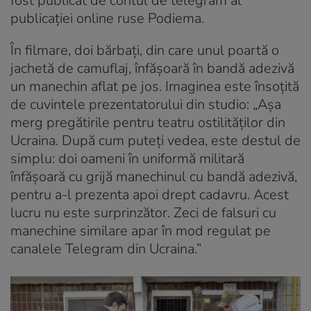
fost publicat de contul de telegram al
publicației online ruse Podiema.
În filmare, doi bărbați, din care unul poartă o
jachetă de camuflaj, înfășoară în bandă adezivă
un manechin aflat pe jos. Imaginea este însoțită
de cuvintele prezentatorului din studio: „Așa
merg pregătirile pentru teatru ostilităților din
Ucraina. După cum puteți vedea, este destul de
simplu: doi oameni în uniformă militară
înfășoară cu grijă manechinul cu bandă adezivă,
pentru a-l prezenta apoi drept cadavru. Acest
lucru nu este surprinzător. Zeci de falsuri cu
manechine similare apar în mod regulat pe
canalele Telegram din Ucraina.”