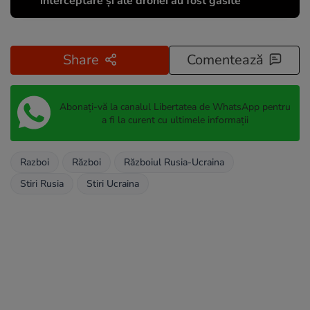
interceptare și ale dronei au fost găsite
Share
Comentează
Abonați-vă la canalul Libertatea de WhatsApp pentru
a fi la curent cu ultimele informații
Razboi
Război
Războiul Rusia-Ucraina
Stiri Rusia
Stiri Ucraina