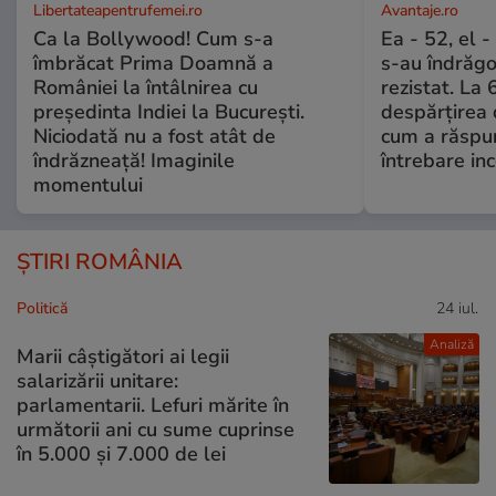
Libertateapentrufemei.ro
Avantaje.ro
Ca la Bollywood! Cum s-a
Ea - 52, el 
îmbrăcat Prima Doamnă a
s-au îndrăgos
României la întâlnirea cu
rezistat. La 
președinta Indiei la București.
despărțirea 
Niciodată nu a fost atât de
cum a răspu
îndrăzneață! Imaginile
întrebare i
momentului
ȘTIRI ROMÂNIA
Politică
24 iul.
Analiză
Marii câștigători ai legii
salarizării unitare:
parlamentarii. Lefuri mărite în
următorii ani cu sume cuprinse
în 5.000 și 7.000 de lei