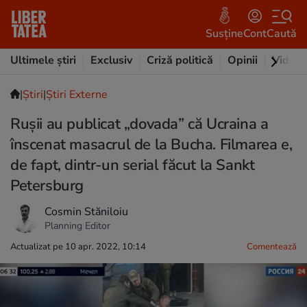
Susține
Cont
Caută
Ultimele știri
Exclusiv
Criză politică
Opinii
Video
|
Ştiri
|
Știri Externe
Rușii au publicat „dovada” că Ucraina a
înscenat masacrul de la Bucha. Filmarea e,
de fapt, dintr-un serial făcut la Sankt
Petersburg
Cosmin Stăniloiu
Planning Editor
Actualizat pe 10 apr. 2022, 10:14
Comentează