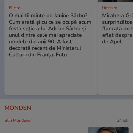
Elle.ro
Unica.ro
O mai ții minte pe Janine Sârbu?
Mirabela Gră
Cum arată și cu ce se ocupă acum
surprinzătoar
fosta soție a lui Adrian Sârbu și
flancată de 
unul dintre cele mai apreciate
aflat despre
modele din anii 90. A fost
de Apel
decorată recent de Ministerul
Culturii din Franța. Foto
MONDEN
Stiri Mondene
24 iul.