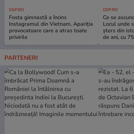
GSP.RO
GSP.RO
Fosta gimnastă a încins
Ce se ascund
Instagramul din Vietnam. Apariția
Locul unde s-
provocatoare care a atras toate
șters din ist
privirile
de ani, cu 7
PARTENERI