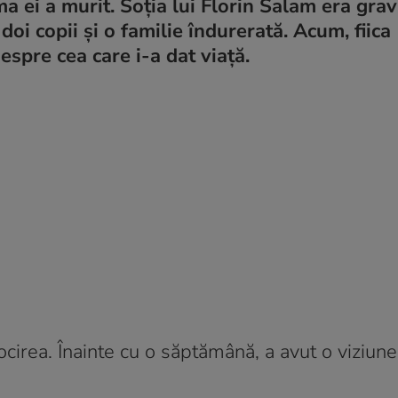
a ei a murit. Soția lui Florin Salam era gra
doi copii și o familie îndurerată. Acum, fiica
espre cea care i-a dat viață.
ocirea. Înainte cu o săptămână, a avut o viziun