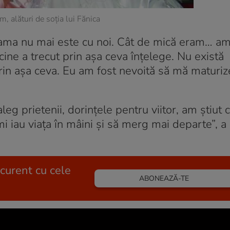
m, alături de soția lui Fănica
mama nu mai este cu noi. Cât de mică eram… am 
cine a trecut prin așa ceva înțelege. Nu există
prin așa ceva. Eu am fost nevoită să mă maturi
leg prietenii, dorințele pentru viitor, am știut 
îmi iau viața în mâini și să merg mai departe”, a
 curent cu cele
ABONEAZĂ-TE