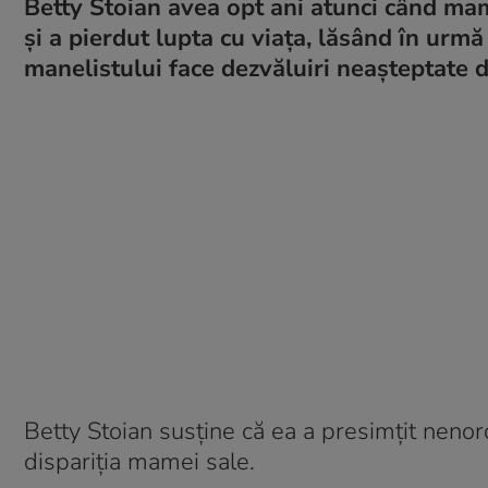
Betty Stoian avea opt ani atunci când mam
și a pierdut lupta cu viața, lăsând în urmă 
manelistului face dezvăluiri neașteptate d
Betty Stoian susține că ea a presimțit nenor
dispariția mamei sale.