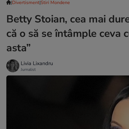
|
Divertisment
|
Stiri Mondene
Betty Stoian, cea mai dur
că o să se întâmple ceva
asta”
Livia Lixandru
Jurnalist