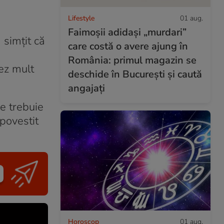
Lifestyle
01 aug.
Faimoșii adidași „murdari”
simțit că
care costă o avere ajung în
România: primul magazin se
zez mult
deschide în București și caută
angajați
ce trebuie
 povestit
Horoscop
01 aug.