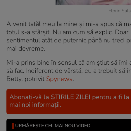
Florin Sala
A venit tatăl meu la mine și mi-a spus că 
totul s-a sfârșit. Nu am cum să explic. Doar 
sentimentul atât de puternic până nu treci 
mai devreme.
Mi-a prins bine în sensul că am știut să îmi a
să fac. Indiferent de vârstă, eu a trebuit să 
Betty, potrivit
Spynews
.
Abonați-vă la
ȘTIRILE ZILEI
pentru a fi la
mai noi informații.
URMĂREȘTE CEL MAI NOU VIDEO