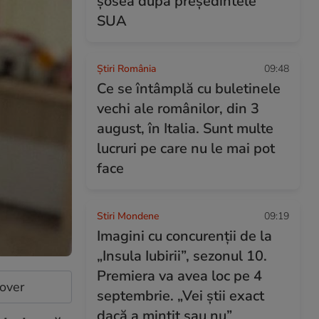
șosea după președintele
SUA
Știri România
09:48
Ce se întâmplă cu buletinele
vechi ale românilor, din 3
august, în Italia. Sunt multe
lucruri pe care nu le mai pot
face
Stiri Mondene
09:19
Imagini cu concurenții de la
„Insula Iubirii”, sezonul 10.
Premiera va avea loc pe 4
cover
septembrie. „Vei știi exact
dacă a mințit sau nu”