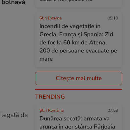
v bolnavă
Știri Externe
09:10
Incendii de vegetație în
Grecia, Franța și Spania: Zid
de foc la 60 km de Atena,
200 de persoane evacuate pe
mare
Citește mai multe
TRENDING
Știri România
07:58
e legată de
Dunărea secată: armata va
arunca în aer stânca Pârjoaia