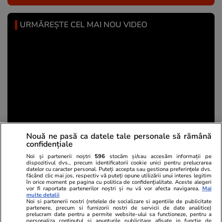
URMĂREȘTE CEL MAI NOU VIDEO
Nouă ne pasă ca datele tale personale să rămână
confidențiale
Cât costă intrarea la piscinele din București în
Noi și partenerii noștri
596
stocăm și/sau accesăm informații pe
vara lui 2026
dispozitivul dvs., precum identificatorii cookie unici pentru prelucrarea
datelor cu caracter personal. Puteți accepta sau gestiona preferințele dvs.
făcând clic mai jos, respectiv vă puteți opune utilizării unui interes legitim
în orice moment pe pagina cu politica de confidențialitate. Aceste alegeri
vor fi raportate partenerilor noștri și nu vă vor afecta navigarea.
Mai
multe detalii
Share
Comentează
Noi si partenerii nostri (retelele de socializare si agentiile de publicitate
partenere, precum si furnizorii nostri de servicii de date analitice)
prelucram date pentru a permite website-ului sa functioneze, pentru a
personaliza continutul si anunturile publicitare afisate in functie de