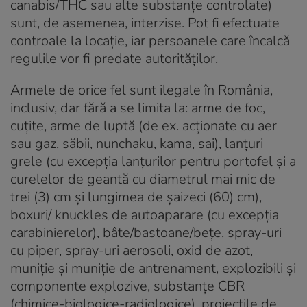
canabis/THC sau alte substanțe controlate)
sunt, de asemenea, interzise. Pot fi efectuate
controale la locație, iar persoanele care încalcă
regulile vor fi predate autorităților.
Armele de orice fel sunt ilegale în România,
inclusiv, dar fără a se limita la: arme de foc,
cuțite, arme de luptă (de ex. acționate cu aer
sau gaz, săbii, nunchaku, kama, sai), lanțuri
grele (cu excepția lanțurilor pentru portofel și a
curelelor de geantă cu diametrul mai mic de
trei (3) cm și lungimea de șaizeci (60) cm),
boxuri/ knuckles de autoaparare (cu excepția
carabinierelor), bâte/bastoane/bețe, spray-uri
cu piper, spray-uri aerosoli, oxid de azot,
muniție și muniție de antrenament, explozibili și
componente explozive, substanțe CBR
(chimice-biologice-radiologice), proiectile de