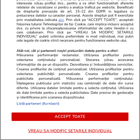
interesele si/sau profilul dvs., pentru a va oferi functionalitati aferente
retelelor de socializare si pentru a analiza traficul pe website. Beneficiati
Abonați-vă la canalul Libertatea de WhatsApp pentru
de drepturile prevazute de art. 15-22 din GDPR in legatura cu
a fi la curent cu ultimele informații
prelucrarea datelor cu caracter personal. Aceste drepturi pot fi exercitate
prin modalitatea indicata
aici
. Prin click pe “ACCEPT TOATE”, acceptati
folosirea tuturor Tehnologiilor de tip Cookie, care implica inclusiv acceptul
dvs. cu privire la stocarea/accesarea informatiilor de catre Vendor-ii cu
care colaboram. Prin click pe “VREAU SA MODIFIC SETARILE
Arena Națională
Concert
Stiri Bucuresti
INDIVIDUAL” puteti schimba preferintele in mod individual, mai putin
cele legate de cookie strict necesare pentru functionarea website-ului.
Atât noi, cât și partenerii noștri prelucrăm datele pentru a oferi:
Măsurarea performanței reclamelor. Utilizarea profilurilor pentru
selectarea conținutului personalizat. Stocarea și/sau accesarea
informațiilor de pe un dispozitiv. Dezvoltarea și îmbunătățirea serviciilor.
Crearea profilurilor de conținut personalizat. Utilizarea profilurilor pentru
selectarea publicității personalizate. Crearea profilurilor pentru
publicitate personalizată. Măsurarea performanței conținutului.
Înțelegerea publicului prin statistici sau combinații de date din surse
diferite. Utilizarea datelor limitate pentru a selecta conținutul. Utilizarea
de date limitate pentru a selecta publicitatea. Date precise de geolocație
și identificarea prin scanarea dispozitivului.
Listă parteneri (furnizori)
ACCEPT TOATE
VREAU SA MODIFIC SETARILE INDIVIDUAL