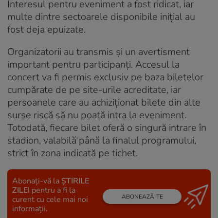
Interesul pentru eveniment a fost ridicat, iar
multe dintre sectoarele disponibile inițial au
fost deja epuizate.
Organizatorii au transmis și un avertisment
important pentru participanți. Accesul la
concert va fi permis exclusiv pe baza biletelor
cumpărate de pe site-urile acreditate, iar
persoanele care au achiziționat bilete din alte
surse riscă să nu poată intra la eveniment.
Totodată, fiecare bilet oferă o singură intrare în
stadion, valabilă până la finalul programului,
strict în zona indicată pe tichet.
Abonați-vă la
ȘTIRILE
ZILEI
pentru a fi la
ABONEAZĂ-TE
curent cu cele mai noi
informații.