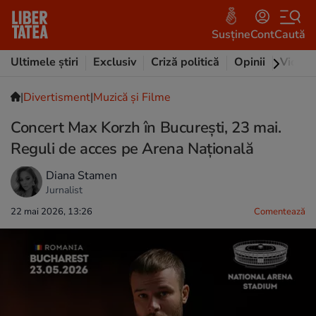
Susține
Cont
Caută
Ultimele știri
Exclusiv
Criză politică
Opinii
Video
|
Divertisment
|
Muzică și Filme
Concert Max Korzh în București, 23 mai.
Reguli de acces pe Arena Națională
Diana Stamen
Jurnalist
22 mai 2026, 13:26
Comentează