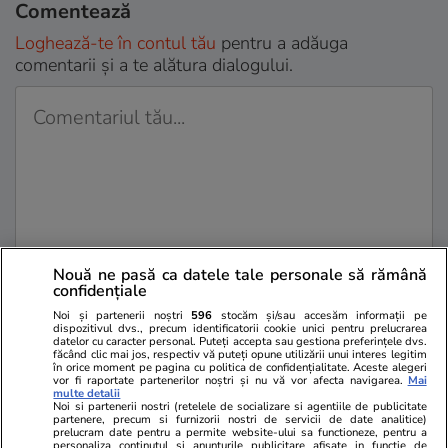
Comentează
Loghează-te în contul tău
pentru a adăuga
comentarii și a te alătura dialogului.
Nouă ne pasă ca datele tale personale să rămână
Sunt de acord cu
regulile comunitatii
confidențiale
Noi și partenerii noștri
596
stocăm și/sau accesăm informații pe
dispozitivul dvs., precum identificatorii cookie unici pentru prelucrarea
datelor cu caracter personal. Puteți accepta sau gestiona preferințele dvs.
făcând clic mai jos, respectiv vă puteți opune utilizării unui interes legitim
în orice moment pe pagina cu politica de confidențialitate. Aceste alegeri
vor fi raportate partenerilor noștri și nu vă vor afecta navigarea.
Mai
multe detalii
Noi si partenerii nostri (retelele de socializare si agentiile de publicitate
partenere, precum si furnizorii nostri de servicii de date analitice)
prelucram date pentru a permite website-ului sa functioneze, pentru a
PARTENERI
personaliza continutul si anunturile publicitare afisate in functie de