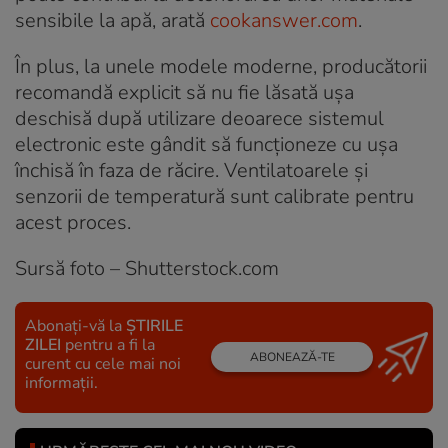
sensibile la apă, arată
cookanswer.com
.
În plus, la unele modele moderne, producătorii
recomandă explicit să nu fie lăsată ușa
deschisă după utilizare deoarece sistemul
electronic este gândit să funcționeze cu ușa
închisă în faza de răcire. Ventilatoarele și
senzorii de temperatură sunt calibrate pentru
acest proces.
Sursă foto – Shutterstock.com
Abonați-vă la
ȘTIRILE
ZILEI
pentru a fi la
ABONEAZĂ-TE
curent cu cele mai noi
informații.