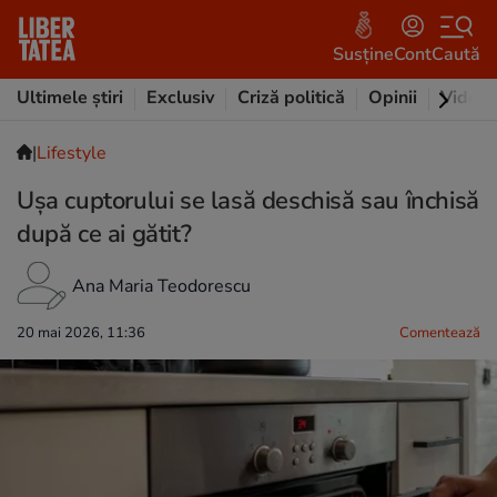
Susține
Cont
Caută
Ultimele știri
Exclusiv
Criză politică
Opinii
Video
|
Lifestyle
Ușa cuptorului se lasă deschisă sau închisă
după ce ai gătit?
Ana Maria Teodorescu
20 mai 2026, 11:36
Comentează