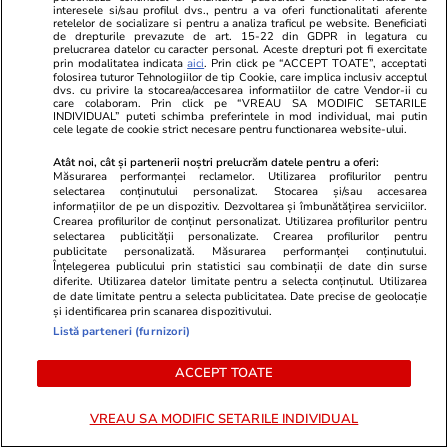
interesele si/sau profilul dvs., pentru a va oferi functionalitati aferente
retelelor de socializare si pentru a analiza traficul pe website. Beneficiati
de drepturile prevazute de art. 15-22 din GDPR in legatura cu
prelucrarea datelor cu caracter personal. Aceste drepturi pot fi exercitate
prin modalitatea indicata
aici
. Prin click pe “ACCEPT TOATE”, acceptati
folosirea tuturor Tehnologiilor de tip Cookie, care implica inclusiv acceptul
dvs. cu privire la stocarea/accesarea informatiilor de catre Vendor-ii cu
care colaboram. Prin click pe “VREAU SA MODIFIC SETARILE
INDIVIDUAL” puteti schimba preferintele in mod individual, mai putin
cele legate de cookie strict necesare pentru functionarea website-ului.
Atât noi, cât și partenerii noștri prelucrăm datele pentru a oferi:
Măsurarea performanței reclamelor. Utilizarea profilurilor pentru
selectarea conținutului personalizat. Stocarea și/sau accesarea
informațiilor de pe un dispozitiv. Dezvoltarea și îmbunătățirea serviciilor.
Crearea profilurilor de conținut personalizat. Utilizarea profilurilor pentru
selectarea publicității personalizate. Crearea profilurilor pentru
publicitate personalizată. Măsurarea performanței conținutului.
Viva.ro
Unica.ro
Înțelegerea publicului prin statistici sau combinații de date din surse
E breaking news-ul lunii în
Tudor Chiril
diferite. Utilizarea datelor limitate pentru a selecta conținutul. Utilizarea
de date limitate pentru a selecta publicitatea. Date precise de geolocație
politica românească, doamnelor,
oricând pe N
și identificarea prin scanarea dispozitivului.
domnișoarelor și domnilor! Astăzi,
artistul desp
Listă parteneri (furnizori)
17.07.2026, Sorin Grindeanu a
despre Sorin
făcut anunțul pe care nici colegii
surprins pe 
ACCEPT TOATE
lui nu se așteptau să-l audă. Într-
o mișcare fulger, liderul PSD
VREAU SA MODIFIC SETARILE INDIVIDUAL
tocmai a dat o veste importantă