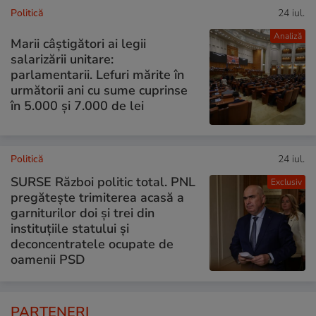
Politică
24 iul.
Analiză
Marii câștigători ai legii
salarizării unitare:
parlamentarii. Lefuri mărite în
următorii ani cu sume cuprinse
în 5.000 și 7.000 de lei
Politică
24 iul.
SURSE Război politic total. PNL
Exclusiv
pregătește trimiterea acasă a
garniturilor doi și trei din
instituțiile statului și
deconcentratele ocupate de
oamenii PSD
PARTENERI