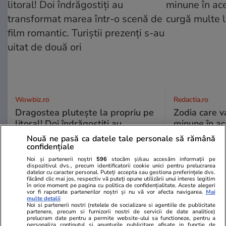
Wowbiz.ro
Redactia.ro
Dragostea plutește la propriu pe
Zodia care v
litoral! Doi îndrăgostiți au
minune în a
transformat marea într-o scenă
curgă multe l
Nouă ne pasă ca datele tale personale să rămână
de film romantic. Turiștii prezenți
confidențiale
s-au uitat de două ori
Noi și partenerii noștri
596
stocăm și/sau accesăm informații pe
dispozitivul dvs., precum identificatorii cookie unici pentru prelucrarea
datelor cu caracter personal. Puteți accepta sau gestiona preferințele dvs.
făcând clic mai jos, respectiv vă puteți opune utilizării unui interes legitim
în orice moment pe pagina cu politica de confidențialitate. Aceste alegeri
POLITIC
vor fi raportate partenerilor noștri și nu vă vor afecta navigarea.
Mai
multe detalii
Noi si partenerii nostri (retelele de socializare si agentiile de publicitate
partenere, precum si furnizorii nostri de servicii de date analitice)
Politică
12:05
prelucram date pentru a permite website-ului sa functioneze, pentru a
personaliza continutul si anunturile publicitare afisate in functie de