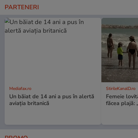
PARTENERI
Mediafax.ro
StirileKanalD.ro
Un băiat de 14 ani a pus în alertă
Femeie lovit
aviația britanică
făcea plajă: „