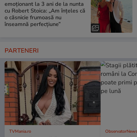
emoționant la 3 ani de la nunta
cu Robert Stoica: „Am înțeles că
o căsnicie frumoasă nu
înseamnă perfecțiune”
PARTENERI
TVMania.ro
ObservatorNews