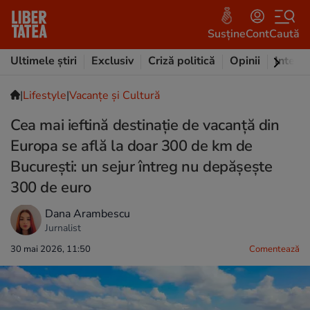
Susține
Cont
Caută
Ultimele știri
Exclusiv
Criză politică
Opinii
Intervi
|
Lifestyle
|
Vacanțe și Cultură
Cea mai ieftină destinație de vacanță din
Europa se află la doar 300 de km de
București: un sejur întreg nu depășește
300 de euro
Dana Arambescu
Jurnalist
30 mai 2026, 11:50
Comentează