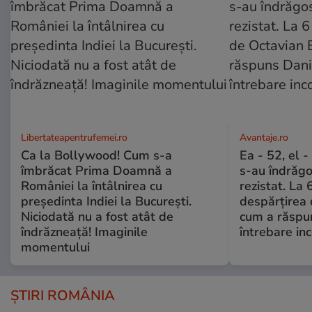
Libertateapentrufemei.ro
Avantaje.ro
Ca la Bollywood! Cum s-a
Ea - 52, el 
îmbrăcat Prima Doamnă a
s-au îndrăgos
României la întâlnirea cu
rezistat. La 
președinta Indiei la București.
despărțirea 
Niciodată nu a fost atât de
cum a răspu
îndrăzneață! Imaginile
întrebare i
momentului
ȘTIRI ROMÂNIA