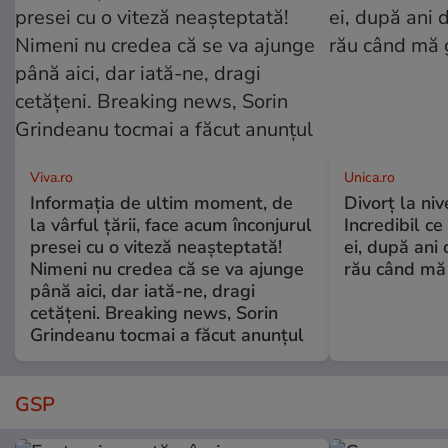
Viva.ro
Unica.ro
Informația de ultim moment, de
Divorț la nive
la vârful țării, face acum înconjurul
Incredibil ce
presei cu o viteză neașteptată!
ei, după ani 
Nimeni nu credea că se va ajunge
rău când mă
până aici, dar iată-ne, dragi
cetățeni. Breaking news, Sorin
Grindeanu tocmai a făcut anunțul
GSP