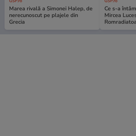
GSP.ro
GSP.ro
Marea rivală a Simonei Halep, de
Ce s-a întâmp
nerecunoscut pe plajele din
Mircea Luces
Grecia
Romradiatoa