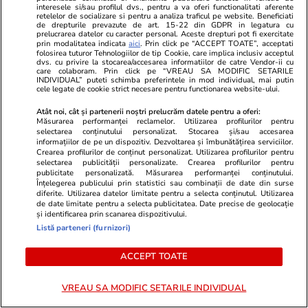
Mutarea prin care AUR, S.O.S. și
interesele si/sau profilul dvs., pentru a va oferi functionalitati aferente
retelelor de socializare si pentru a analiza traficul pe website. Beneficiati
POT au făcut front comun în
de drepturile prevazute de art. 15-22 din GDPR in legatura cu
opoziție împotriva legii care
prelucrarea datelor cu caracter personal. Aceste drepturi pot fi exercitate
prin modalitatea indicata
aici
. Prin click pe “ACCEPT TOATE”, acceptati
permite Armatei să doboare
folosirea tuturor Tehnologiilor de tip Cookie, care implica inclusiv acceptul
dronele neautorizate. CCR a
dvs. cu privire la stocarea/accesarea informatiilor de catre Vendor-ii cu
care colaboram. Prin click pe “VREAU SA MODIFIC SETARILE
tranșat definitiv disputa
INDIVIDUAL” puteti schimba preferintele in mod individual, mai putin
cele legate de cookie strict necesare pentru functionarea website-ului.
Atât noi, cât și partenerii noștri prelucrăm datele pentru a oferi:
Măsurarea performanței reclamelor. Utilizarea profilurilor pentru
Politică
11:23
selectarea conținutului personalizat. Stocarea și/sau accesarea
informațiilor de pe un dispozitiv. Dezvoltarea și îmbunătățirea serviciilor.
Cum a apărut Mirabela
Crearea profilurilor de conținut personalizat. Utilizarea profilurilor pentru
Grădinaru la întâlnirea cu
selectarea publicității personalizate. Crearea profilurilor pentru
publicitate personalizată. Măsurarea performanței conținutului.
președinta Indiei, Droupadi
Înțelegerea publicului prin statistici sau combinații de date din surse
Murmu, la Palatul Cotroceni.
diferite. Utilizarea datelor limitate pentru a selecta conținutul. Utilizarea
de date limitate pentru a selecta publicitatea. Date precise de geolocație
Motivul pentru care a ales o
și identificarea prin scanarea dispozitivului.
rochie galbenă
Listă parteneri (furnizori)
ACCEPT TOATE
PARTENERI
VREAU SA MODIFIC SETARILE INDIVIDUAL