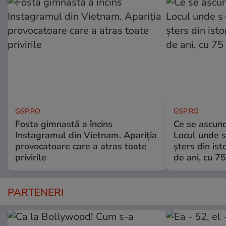
GSP.RO
GSP.RO
Fosta gimnastă a încins
Ce se ascund
Instagramul din Vietnam. Apariția
Locul unde s-
provocatoare care a atras toate
șters din ist
privirile
de ani, cu 7
PARTENERI