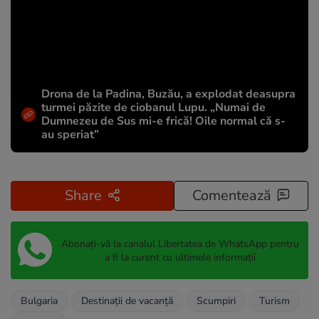
Drona de la Padina, Buzău, a explodat deasupra
turmei păzite de ciobanul Lupu. „Numai de
Dumnezeu de Sus mi-e frică! Oile normal că s-
au speriat”
Share
Comentează
Abonați-vă la canalul Libertatea de WhatsApp pentru
a fi la curent cu ultimele informații
Bulgaria
Destinații de vacanță
Scumpiri
Turism