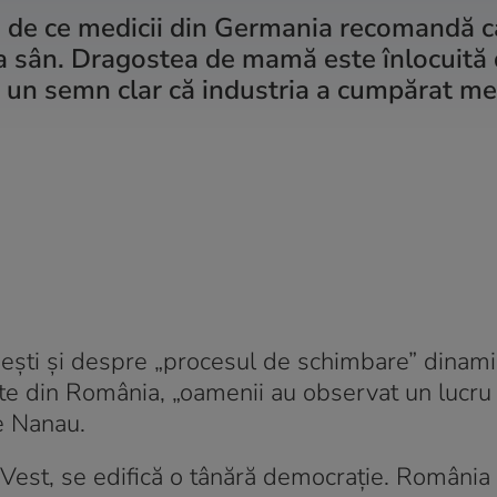
m de ce medicii din Germania recomandă c
 la sân. Dragostea de mamă este înlocuită
 un semn clar că industria a cumpărat med
ești și despre „procesul de schimbare” dinami
tate din România, „oamenii au observat un lucru
e Nanau.
 în Vest, se edifică o tânără democrație. România