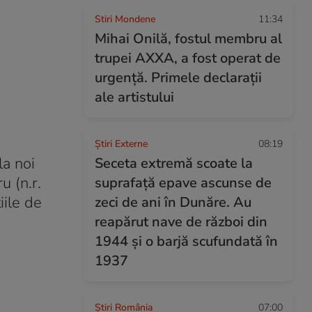
Stiri Mondene
11:34
Mihai Onilă, fostul membru al
trupei AXXA, a fost operat de
urgență. Primele declarații
ale artistului
Știri Externe
08:19
la noi
Seceta extremă scoate la
u (n.r.
suprafață epave ascunse de
iile de
zeci de ani în Dunăre. Au
reapărut nave de război din
1944 și o barjă scufundată în
1937
Știri România
07:00