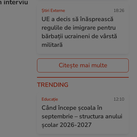
n interviu
Știri Externe
18:26
UE a decis să înăsprească
regulile de imigrare pentru
bărbații ucraineni de vârstă
militară
Citește mai multe
TRENDING
Educație
12:10
Când începe şcoala în
septembrie – structura anului
şcolar 2026-2027