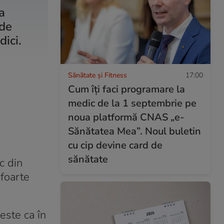
a
 de
ici.
Sănătate și Fitness
17:00
Cum îți faci programare la
medic de la 1 septembrie pe
noua platformă CNAS „e-
Sănătatea Mea”. Noul buletin
cu cip devine card de
sănătate
c din
 foarte
 este ca în