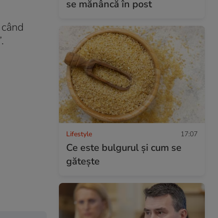
se mănâncă în post
 când
.
Lifestyle
17:07
Ce este bulgurul și cum se
gătește