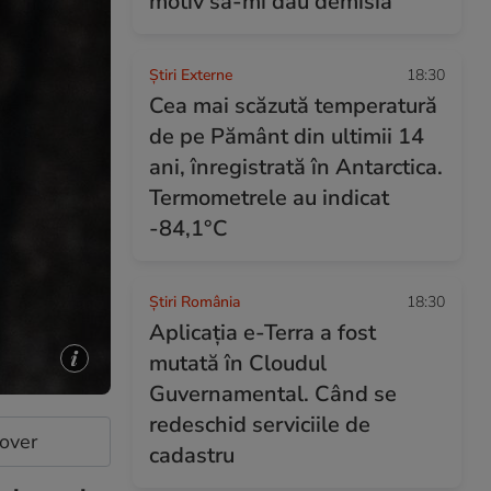
motiv să-mi dau demisia”
Știri Externe
18:30
Cea mai scăzută temperatură
de pe Pământ din ultimii 14
ani, înregistrată în Antarctica.
Termometrele au indicat
-84,1°C
Știri România
18:30
Aplicația e-Terra a fost
mutată în Cloudul
Guvernamental. Când se
redeschid serviciile de
cover
cadastru