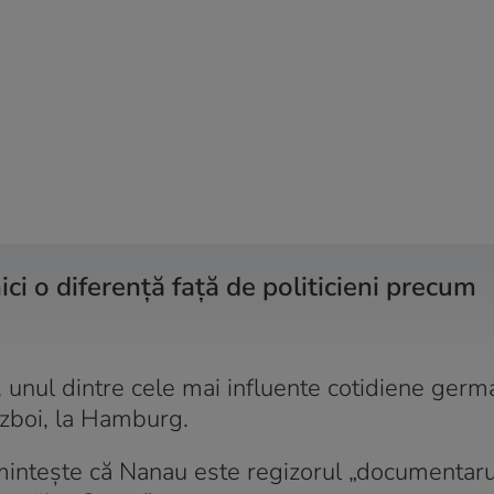
ci o diferență față de politicieni precum
t, unul dintre cele mai influente cotidiene ger
 război, la Hamburg.
intește că Nanau este regizorul „documentaru