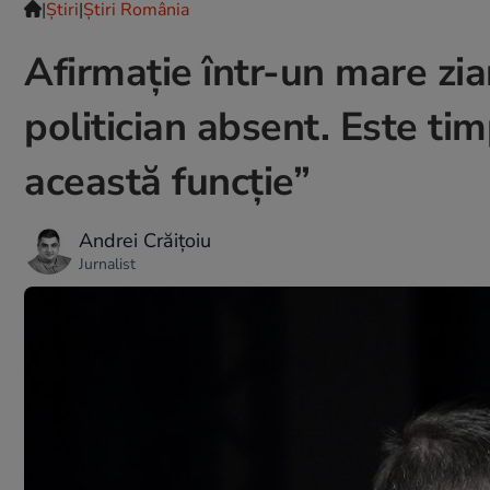
|
Ştiri
|
Știri România
Afirmație într-un mare zi
politician absent. Este timp
această funcție”
Andrei Crăițoiu
Jurnalist