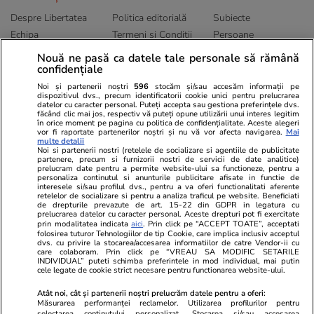
Despre Libertatea
Politica editorială
Subiecte
Echipa
Termeni și Conditii
Persoane
Publicitate
Abonamente
Sitemap
Nouă ne pasă ca datele tale personale să rămână
Politica de
Autori
confidențiale
confidențialitate
Noi și partenerii noștri
596
stocăm și/sau accesăm informații pe
dispozitivul dvs., precum identificatorii cookie unici pentru prelucrarea
datelor cu caracter personal. Puteți accepta sau gestiona preferințele dvs.
Ringier România
făcând clic mai jos, respectiv vă puteți opune utilizării unui interes legitim
în orice moment pe pagina cu politica de confidențialitate. Aceste alegeri
vor fi raportate partenerilor noștri și nu vă vor afecta navigarea.
Mai
Libertatea pentru
ELLE
Locuri de muncă
multe detalii
femei
Noi si partenerii nostri (retelele de socializare si agentiile de publicitate
Gazeta Sporturilor
Imobiliare.ro
partenere, precum si furnizorii nostri de servicii de date analitice)
Unica.ro
prelucram date pentru a permite website-ului sa functioneze, pentru a
Stiri mondene
Jobradar24
personaliza continutul si anunturile publicitare afisate in functie de
Program TV
Calculator sarcina
Imoradar24
interesele si/sau profilul dvs., pentru a va oferi functionalitati aferente
retelelor de socializare si pentru a analiza traficul pe website. Beneficiati
Avantaje
Ajută Copiii
Colecții Libertatea
de drepturile prevazute de art. 15-22 din GDPR in legatura cu
prelucrarea datelor cu caracter personal. Aceste drepturi pot fi exercitate
prin modalitatea indicata
aici
. Prin click pe “ACCEPT TOATE”, acceptati
Pariază responsabil! Decizia ONJN nr. 821/25.09.2025.
folosirea tuturor Tehnologiilor de tip Cookie, care implica inclusiv acceptul
Jocurile de noroc sunt interzise minorilor.
dvs. cu privire la stocarea/accesarea informatiilor de catre Vendor-ii cu
care colaboram. Prin click pe “VREAU SA MODIFIC SETARILE
INDIVIDUAL” puteti schimba preferintele in mod individual, mai putin
cele legate de cookie strict necesare pentru functionarea website-ului.
© 2026 Ringier Romania. Toate drepturile rezervate
Atât noi, cât și partenerii noștri prelucrăm datele pentru a oferi:
Măsurarea performanței reclamelor. Utilizarea profilurilor pentru
selectarea conținutului personalizat. Stocarea și/sau accesarea