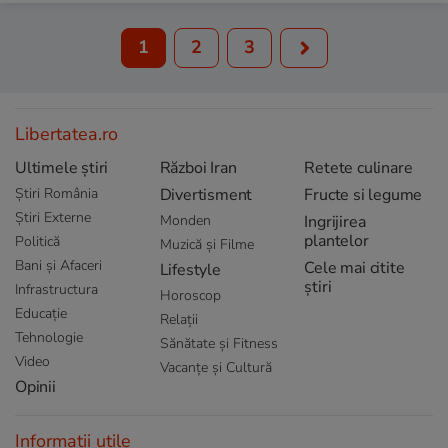
1
2
3
Libertatea.ro
Ultimele știri
Război Iran
Retete culinare
Știri România
Divertisment
Fructe si legume
Știri Externe
Monden
Ingrijirea
plantelor
Politică
Muzică și Filme
Bani și Afaceri
Cele mai citite
Lifestyle
știri
Infrastructura
Horoscop
Educație
Relații
Tehnologie
Sănătate și Fitness
Video
Vacanțe și Cultură
Opinii
Informații utile