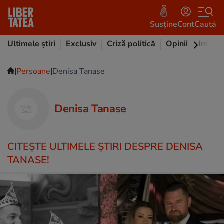
Susține
Cont
Caută
Ultimele știri
Exclusiv
Criză politică
Opinii
Intervi
|
|
Persoane
Denisa Tanase
Denisa Tanase
CITEŞTE ULTIMELE ŞTIRI DESPRE DENISA
TANASE!