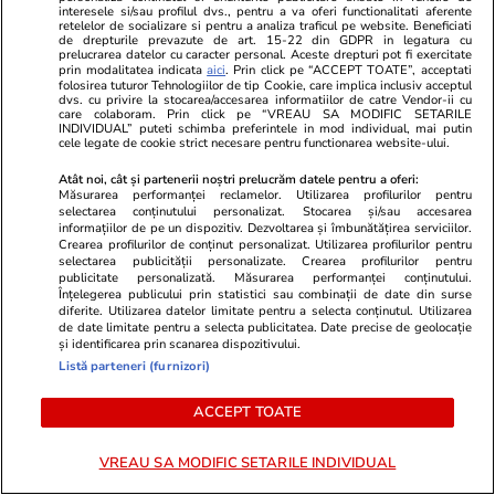
interesele si/sau profilul dvs., pentru a va oferi functionalitati aferente
retelelor de socializare si pentru a analiza traficul pe website. Beneficiati
PARTENERI
de drepturile prevazute de art. 15-22 din GDPR in legatura cu
prelucrarea datelor cu caracter personal. Aceste drepturi pot fi exercitate
prin modalitatea indicata
aici
. Prin click pe “ACCEPT TOATE”, acceptati
folosirea tuturor Tehnologiilor de tip Cookie, care implica inclusiv acceptul
dvs. cu privire la stocarea/accesarea informatiilor de catre Vendor-ii cu
care colaboram. Prin click pe “VREAU SA MODIFIC SETARILE
INDIVIDUAL” puteti schimba preferintele in mod individual, mai putin
cele legate de cookie strict necesare pentru functionarea website-ului.
Atât noi, cât și partenerii noștri prelucrăm datele pentru a oferi:
Măsurarea performanței reclamelor. Utilizarea profilurilor pentru
selectarea conținutului personalizat. Stocarea și/sau accesarea
informațiilor de pe un dispozitiv. Dezvoltarea și îmbunătățirea serviciilor.
Crearea profilurilor de conținut personalizat. Utilizarea profilurilor pentru
selectarea publicității personalizate. Crearea profilurilor pentru
publicitate personalizată. Măsurarea performanței conținutului.
Înțelegerea publicului prin statistici sau combinații de date din surse
diferite. Utilizarea datelor limitate pentru a selecta conținutul. Utilizarea
de date limitate pentru a selecta publicitatea. Date precise de geolocație
Elle.ro
Unica.ro
și identificarea prin scanarea dispozitivului.
Livia Eftimie, prima reacție după
Mirabela Gră
Listă parteneri (furnizori)
ce Spike a făcut declarații
surprinzătoar
controversate despre relația lor și
flancată de 
ACCEPT TOATE
divorțul ei de Cătălin Bordea: „E
aflat despre
viața mea, am trăit-o. Știu…”
de Apel
VREAU SA MODIFIC SETARILE INDIVIDUAL