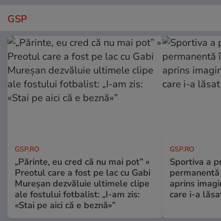
GSP
GSP.RO
GSP.RO
„Părinte, eu cred că nu mai pot” »
Sportiva a pr
Preotul care a fost pe lac cu Gabi
permanentă î
Mureșan dezvăluie ultimele clipe
aprins imagi
ale fostului fotbalist: „I-am zis:
care i-a lăs
«Stai pe aici că e beznă»”