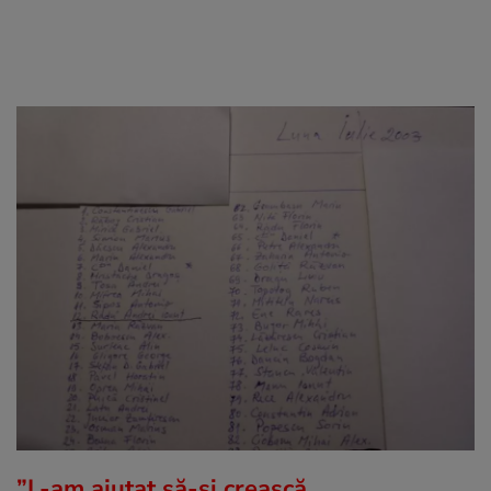
”L-am ajutat să-și crească