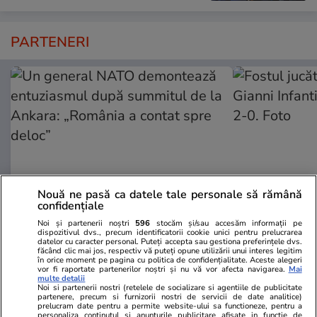
PARTENERI
Nouă ne pasă ca datele tale personale să rămână
confidențiale
Noi și partenerii noștri
596
stocăm și/sau accesăm informații pe
Adevarul.ro
Fanatik.ro
dispozitivul dvs., precum identificatorii cookie unici pentru prelucrarea
datelor cu caracter personal. Puteți accepta sau gestiona preferințele dvs.
Un general NATO demontează
Fostul jucăt
făcând clic mai jos, respectiv vă puteți opune utilizării unui interes legitim
entuziasmul după summitul de la
Gianni Infan
în orice moment pe pagina cu politica de confidențialitate. Aceste alegeri
vor fi raportate partenerilor noștri și nu vă vor afecta navigarea.
Mai
Ankara: „România a contat spre
2-0. Foto
multe detalii
Noi si partenerii nostri (retelele de socializare si agentiile de publicitate
deloc”
partenere, precum si furnizorii nostri de servicii de date analitice)
prelucram date pentru a permite website-ului sa functioneze, pentru a
personaliza continutul si anunturile publicitare afisate in functie de