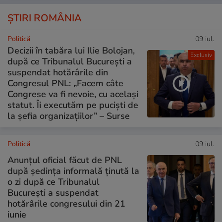
ȘTIRI ROMÂNIA
Politică
09 iul.
Decizii în tabăra lui Ilie Bolojan,
Exclusiv
după ce Tribunalul București a
suspendat hotărârile din
Congresul PNL: „Facem câte
Congrese va fi nevoie, cu același
statut. Îi executăm pe puciști de
la șefia organizațiilor” – Surse
Politică
09 iul.
Anunțul oficial făcut de PNL
după ședința informală ținută la
o zi după ce Tribunalul
București a suspendat
hotărârile congresului din 21
iunie