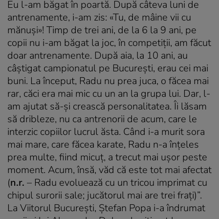
Eu l-am băgat în poartă. După câteva luni de
antrenamente, i-am zis: «Tu, de mâine vii cu
mănuși»! Timp de trei ani, de la 6 la 9 ani, pe
copii nu i-am băgat la joc, în competiții, am făcut
doar antrenamente. După aia, la 10 ani, au
câștigat campionatul pe București, erau cei mai
buni. La început, Radu nu prea juca, o făcea mai
rar, căci era mai mic cu un an la grupa lui. Dar, l-
am ajutat să-și crească personalitatea. Îi lăsam
să dribleze, nu ca antrenorii de acum, care le
interzic copiilor lucrul ăsta. Când i-a murit sora
mai mare, care făcea karate, Radu n-a înțeles
prea multe, fiind micuț, a trecut mai ușor peste
moment. Acum, însă, văd că este tot mai afectat
(
n.r.
– Radu evoluează cu un tricou imprimat cu
chipul surorii sale; jucătorul mai are trei frați)”.
La Viitorul București, Ștefan Popa i-a îndrumat