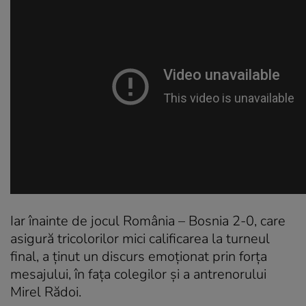
Iar înainte de jocul România – Bosnia 2-0, care
asigură tricolorilor mici calificarea la turneul
final, a ținut un discurs emoționat prin forța
mesajului, în fața colegilor și a antrenorului
Mirel Rădoi.