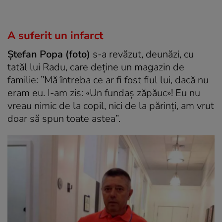
A suferit un infarct
Ș
tefan Popa (foto)
s-a revăzut, deunăzi, cu
tatăl lui Radu, care deține un magazin de
familie: ”Mă întreba ce ar fi fost fiul lui, dacă nu
eram eu. I-am zis: «Un fundaș zăpăuc»! Eu nu
vreau nimic de la copil, nici de la părinți, am vrut
doar să spun toate astea”.