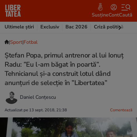
Susține
Cont
Caută
Ultimele știri
Exclusiv
Bac 2026
Criză politică
Opi
|
Sport
|
Fotbal
Ștefan Popa, primul antrenor al lui Ionuț
Radu: ”Eu l-am băgat în poartă”.
Tehnicianul și-a construit lotul dând
anunțuri de selecție în ”Libertatea”
Daniel Conțescu
Actualizat pe 13 sept. 2018, 21:38
Comentează