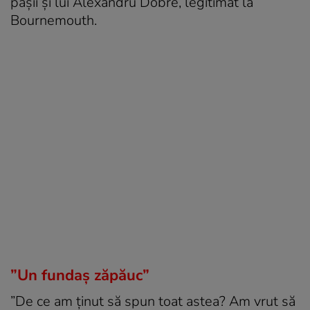
pașii și lui Alexandru Dobre, legitimat la
Bournemouth.
”Un fundaș zăpăuc”
”De ce am ținut să spun toat astea? Am vrut să