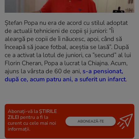
Ștefan Popa nu era de acord cu stilul adoptat
de actualii tehnicieni de copii și juniori: ”Îi
aleargă pe copii de îi năucesc, apoi, când să
înceapă să joace fotbal, aceștia se lasă”. După
ce a activat la lotul de juniori, ca ”secund” al lui
Florin Cheran, Popa a lucrat la Chiajna. Acum,
ajuns la vârsta de 60 de ani,
s-a pensionat,
după ce, acum patru ani, a suferit un infarct
.
Abonați-vă la
ȘTIRILE
ZILEI
pentru a fi la
ABONEAZĂ-TE
curent cu cele mai noi
informații.