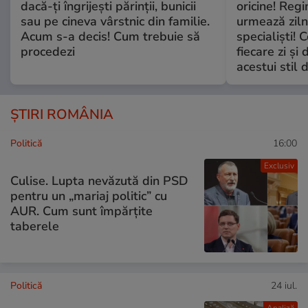
dacă-ți îngrijești părinții, bunicii
oricine! Regi
sau pe cineva vârstnic din familie.
urmează zilni
Acum s-a decis! Cum trebuie să
specialiști! 
procedezi
fiecare zi și 
acestui stil 
ȘTIRI ROMÂNIA
Politică
16:00
Exclusiv
Culise. Lupta nevăzută din PSD
pentru un „mariaj politic” cu
AUR. Cum sunt împărțite
taberele
Politică
24 iul.