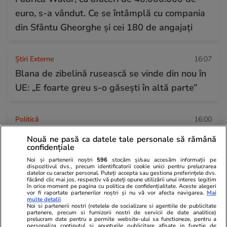
euro, s-a vândut. Ce se întâmplă cu compania
din Sfântu Gheorghe și cei 180 de angajați
Știri Externe
16:07
Blana de zibelină rusească se vinde din nou în
UE: „E foarte greu s-o găsești în altă parte”
Politică
16:00
Culise. Lupta nevăzută din PSD pentru un
Nouă ne pasă ca datele tale personale să rămână
confidențiale
„mariaj politic” cu AUR. Cum sunt împărțite
Noi și partenerii noștri
596
stocăm și/sau accesăm informații pe
taberele
dispozitivul dvs., precum identificatorii cookie unici pentru prelucrarea
datelor cu caracter personal. Puteți accepta sau gestiona preferințele dvs.
făcând clic mai jos, respectiv vă puteți opune utilizării unui interes legitim
în orice moment pe pagina cu politica de confidențialitate. Aceste alegeri
Citește mai multe
vor fi raportate partenerilor noștri și nu vă vor afecta navigarea.
Mai
multe detalii
Noi si partenerii nostri (retelele de socializare si agentiile de publicitate
partenere, precum si furnizorii nostri de servicii de date analitice)
prelucram date pentru a permite website-ului sa functioneze, pentru a
personaliza continutul si anunturile publicitare afisate in functie de