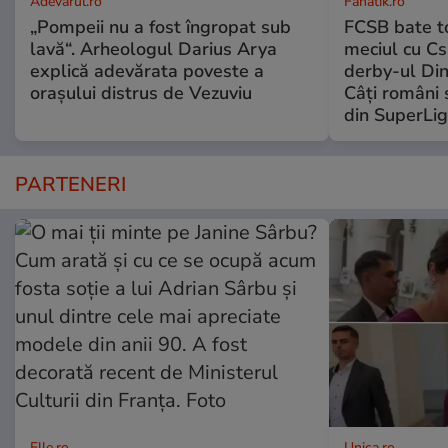
Adevarul.ro
Fanatik.ro
„Pompeii nu a fost îngropat sub
FCSB bate to
lavă“. Arheologul Darius Arya
meciul cu Cs
explică adevărata poveste a
derby-ul Di
orașului distrus de Vezuviu
Câți români 
din SuperLi
PARTENERI
Elle.ro
Unica.ro