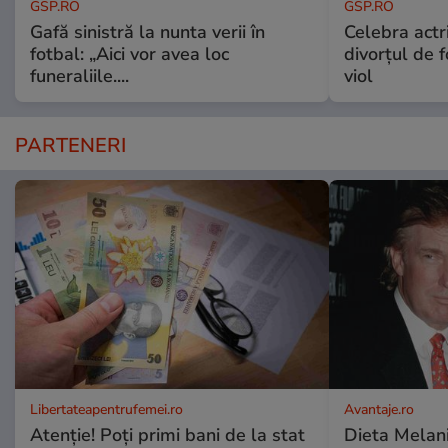
GSP.RO
GSP.RO
Gafă sinistră la nunta verii în
Celebra actri
fotbal: „Aici vor avea loc
divorțul de f
funeraliile....
viol
PARTENERI
Libertateapentrufemei.ro
Avantaje.ro
Atenție! Poți primi bani de la stat
Dieta Melan