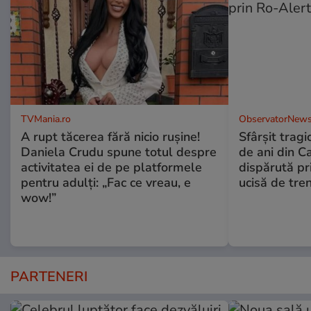
TVMania.ro
ObservatorNews
A rupt tăcerea fără nicio rușine!
Sfârşit tragi
Daniela Crudu spune totul despre
de ani din C
activitatea ei de pe platformele
dispărută pr
pentru adulți: „Fac ce vreau, e
ucisă de tre
wow!”
PARTENERI