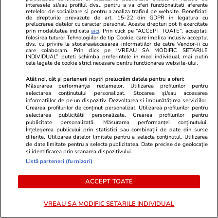
TRENDING
interesele si/sau profilul dvs., pentru a va oferi functionalitati aferente
retelelor de socializare si pentru a analiza traficul pe website. Beneficiati
de drepturile prevazute de art. 15-22 din GDPR in legatura cu
Știri România
26 iul.
prelucrarea datelor cu caracter personal. Aceste drepturi pot fi exercitate
prin modalitatea indicata
aici
. Prin click pe “ACCEPT TOATE”, acceptati
Român întors acasă după 25 de ani în
folosirea tuturor Tehnologiilor de tip Cookie, care implica inclusiv acceptul
dvs. cu privire la stocarea/accesarea informatiilor de catre Vendor-ii cu
Germania: „Și urzica e mai faină aici decât
care colaboram. Prin click pe “VREAU SA MODIFIC SETARILE
INDIVIDUAL” puteti schimba preferintele in mod individual, mai putin
trandafirii dincolo”
cele legate de cookie strict necesare pentru functionarea website-ului.
Atât noi, cât și partenerii noștri prelucrăm datele pentru a oferi:
Măsurarea performanței reclamelor. Utilizarea profilurilor pentru
selectarea conținutului personalizat. Stocarea și/sau accesarea
Știri România
26 iul.
informațiilor de pe un dispozitiv. Dezvoltarea și îmbunătățirea serviciilor.
Ploi torențiale, grindină și vijelii în 21 de
Crearea profilurilor de conținut personalizat. Utilizarea profilurilor pentru
selectarea publicității personalizate. Crearea profilurilor pentru
județe. Harta zonelor vizate luni de avertizarea
publicitate personalizată. Măsurarea performanței conținutului.
Înțelegerea publicului prin statistici sau combinații de date din surse
meteo ANM cod galben
diferite. Utilizarea datelor limitate pentru a selecta conținutul. Utilizarea
de date limitate pentru a selecta publicitatea. Date precise de geolocație
și identificarea prin scanarea dispozitivului.
Listă parteneri (furnizori)
Ştiri
26 iul. 2021
Ce nu trebuie să faci de Sfântul Pantelimon
ACCEPT TOATE
VREAU SA MODIFIC SETARILE INDIVIDUAL
Știri România
26 iul.