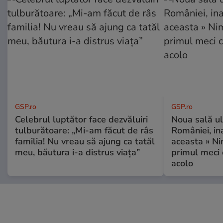
GSP.ro
GSP.ro
Celebrul luptător face dezvăluiri
Noua sală u
tulburătoare: „Mi-am făcut de râs
României, i
familia! Nu vreau să ajung ca tatăl
aceasta » Ni
meu, băutura i-a distrus viața”
primul meci 
acolo