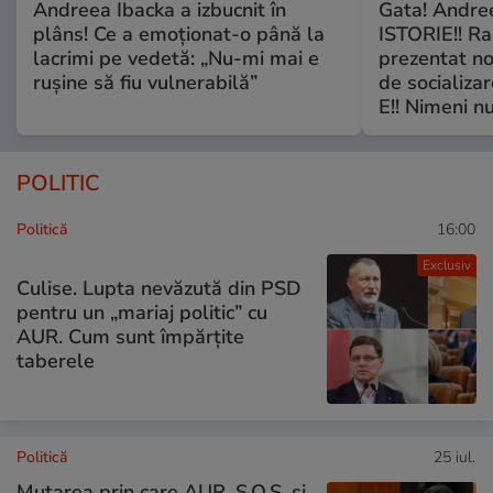
Andreea Ibacka a izbucnit în
Gata! Andre
plâns! Ce a emoționat-o până la
ISTORIE!! Ra
lacrimi pe vedetă: „Nu-mi mai e
prezentat no
rușine să fiu vulnerabilă”
de socializa
E!! Nimeni nu
POLITIC
Politică
16:00
Exclusiv
Culise. Lupta nevăzută din PSD
pentru un „mariaj politic” cu
AUR. Cum sunt împărțite
taberele
Politică
25 iul.
Mutarea prin care AUR, S.O.S. și