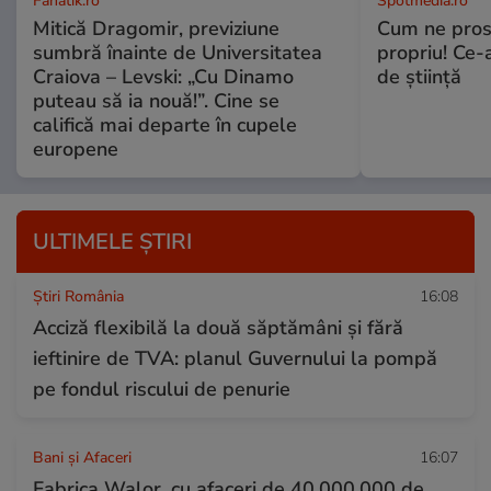
Fanatik.ro
Spotmedia.ro
Mitică Dragomir, previziune
Cum ne prost
sumbră înainte de Universitatea
propriu! Ce-
Craiova – Levski: „Cu Dinamo
de știință
puteau să ia nouă!”. Cine se
califică mai departe în cupele
europene
ULTIMELE ȘTIRI
Știri România
16:08
Acciză flexibilă la două săptămâni și fără
ieftinire de TVA: planul Guvernului la pompă
pe fondul riscului de penurie
Bani și Afaceri
16:07
Fabrica Walor, cu afaceri de 40.000.000 de