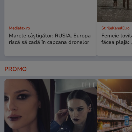
Mediafax.ro
StirileKanalD.ro
Marele câștigător: RUSIA. Europa
Femeie lovit
riscă să cadă în capcana dronelor
făcea plajă: „
PROMO