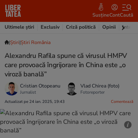
Susține
Cont
Caută
Ultimele știri
Exclusiv
Criză politică
Opinii
Intervi
|
Ştiri
|
Știri România
Alexandru Rafila spune că virusul HMPV
care provoacă îngrijorare în China este „o
viroză banală”
Cristian Otopeanu
Vlad Chirea (foto)
Jurnalist
Fotoreporter
Actualizat pe 24 ian. 2025, 19:43
Comentează