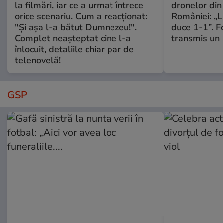
la filmări, iar ce a urmat întrece
dronelor din 
orice scenariu. Cum a reacționat:
României: „L
"Și așa l-a bătut Dumnezeu!".
duce 1-1”. F
Complet neașteptat cine l-a
transmis un 
înlocuit, detaliile chiar par de
telenovelă!
GSP