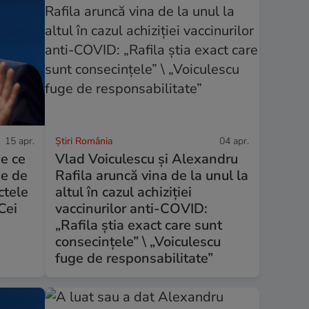
15 apr.
Știri România
04 apr.
e ce
Vlad Voiculescu și Alexandru
ne de
Rafila aruncă vina de la unul la
ctele
altul în cazul achiziției
Cei
vaccinurilor anti-COVID:
„Rafila știa exact care sunt
consecințele” \ „Voiculescu
fuge de responsabilitate”