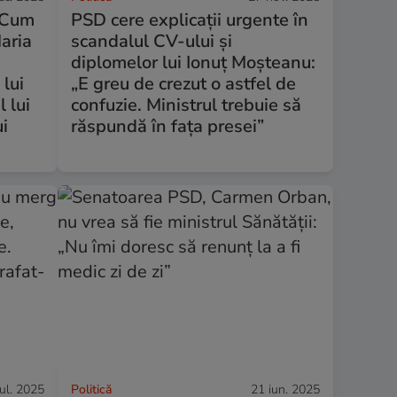
. Cum
PSD cere explicații urgente în
Maria
scandalul CV-ului și
i
diplomelor lui Ionuț Moșteanu:
 lui
„E greu de crezut o astfel de
l lui
confuzie. Ministrul trebuie să
ui
răspundă în fața presei”
iul. 2025
Politică
21 iun. 2025