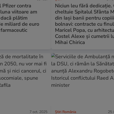
l Pfizer contra
Niciun leu fără dedicație
luna viitoare am
cheltuie Spitalul Sfânta 
 dacă plătim
din Iași banii pentru copii
e miliard de euro
bolnavi: contracte cu finul
 farmaceutic
Maricel Popa, cu arhitectu
Costel Alexe și cumetrii l
Mihai Chirica
7 oct. 2025
Știri România
25 