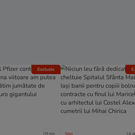
Exclusiv
E
09 feb.
Ştiri
14 d