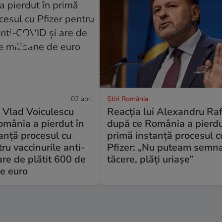
02 apr.
Știri România
i Vlad Voiculescu
Reacția lui Alexandru Raf
mânia a pierdut în
după ce România a pierdu
anță procesul cu
primă instanță procesul c
ru vaccinurile anti-
Pfizer: „Nu puteam semna
re de plătit 600 de
tăcere, plăți uriașe”
e euro