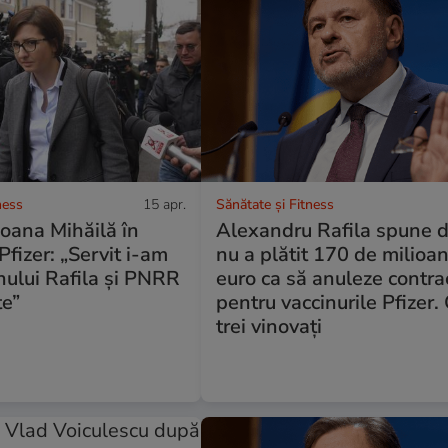
ness
15 apr.
Sănătate și Fitness
oana Mihăilă în
Alexandru Rafila spune d
Pfizer: „Servit i-am
nu a plătit 170 de milioa
nului Rafila și PNRR
euro ca să anuleze contra
te”
pentru vaccinurile Pfizer. 
trei vinovați