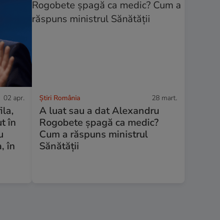
02 apr.
Știri România
28 mart.
ila,
A luat sau a dat Alexandru
t în
Rogobete șpagă ca medic?
u
Cum a răspuns ministrul
, în
Sănătății