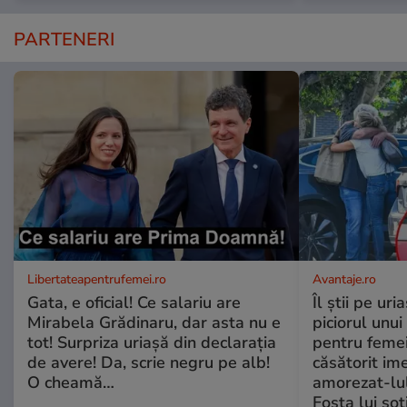
PARTENERI
Libertateapentrufemei.ro
Avantaje.ro
Gata, e oficial! Ce salariu are
Îl știi pe ur
Mirabela Grădinaru, dar asta nu e
piciorul unui
tot! Surpriza uriașă din declarația
pentru femei
de avere! Da, scrie negru pe alb!
căsătorit ime
O cheamă…
amorezat-lul
Fosta lui soț