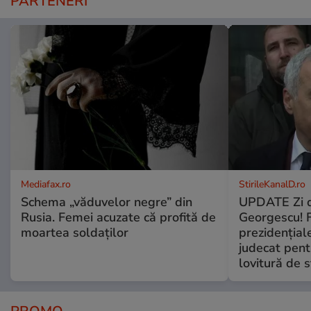
PARTENERI
Mediafax.ro
StirileKanalD.ro
Schema „văduvelor negre” din
UPDATE Zi d
Rusia. Femei acuzate că profită de
Georgescu! F
moartea soldaților
prezidențiale
judecat pent
lovitură de s