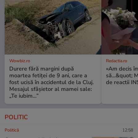
Wowbiz.ro
Redactia.ro
Durere fără margini după
«Am decis î
moartea fetiței de 9 ani, care a
să...&quot; 
fost ucisă în accidentul de la Cluj.
de reactii 
Mesajul sfâșietor al mamei sale:
„Te iubim…”
POLITIC
Politică
12:58