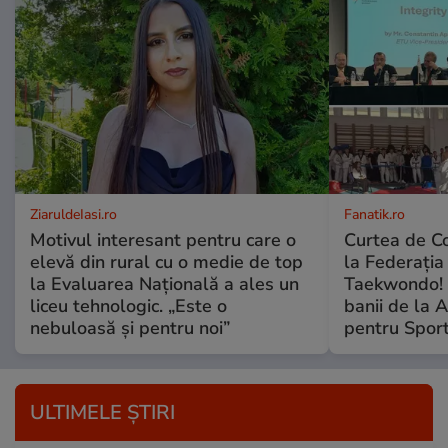
ZiaruldeIasi.ro
Fanatik.ro
Motivul interesant pentru care o
Curtea de Co
elevă din rural cu o medie de top
la Federați
la Evaluarea Națională a ales un
Taekwondo! 
liceu tehnologic. „Este o
banii de la 
nebuloasă și pentru noi”
pentru Spor
ULTIMELE ȘTIRI