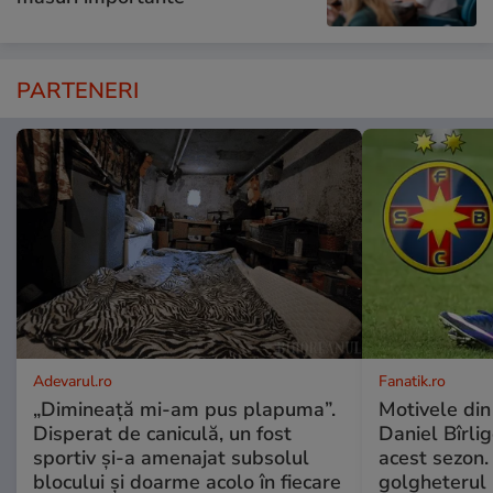
PARTENERI
Adevarul.ro
Fanatik.ro
„Dimineață mi-am pus plapuma”.
Motivele din
Disperat de caniculă, un fost
Daniel Bîrli
sportiv și-a amenajat subsolul
acest sezon.
blocului și doarme acolo în fiecare
golgheterul