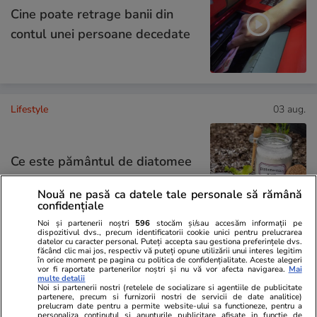
Cine poate retrage banii din
contul unei persoane decedate
Lifestyle
03 aug.
Ce este pământul de diatomee
și cum se utilizează
Nouă ne pasă ca datele tale personale să rămână
confidențiale
Noi și partenerii noștri
596
stocăm și/sau accesăm informații pe
dispozitivul dvs., precum identificatorii cookie unici pentru prelucrarea
datelor cu caracter personal. Puteți accepta sau gestiona preferințele dvs.
făcând clic mai jos, respectiv vă puteți opune utilizării unui interes legitim
Știri România
19:55
în orice moment pe pagina cu politica de confidențialitate. Aceste alegeri
vor fi raportate partenerilor noștri și nu vă vor afecta navigarea.
Mai
multe detalii
ROMATSA poate primi
Noi si partenerii nostri (retelele de socializare si agentiile de publicitate
partenere, precum si furnizorii nostri de servicii de date analitice)
finanțare de la stat prin Exim
prelucram date pentru a permite website-ului sa functioneze, pentru a
personaliza continutul si anunturile publicitare afisate in functie de