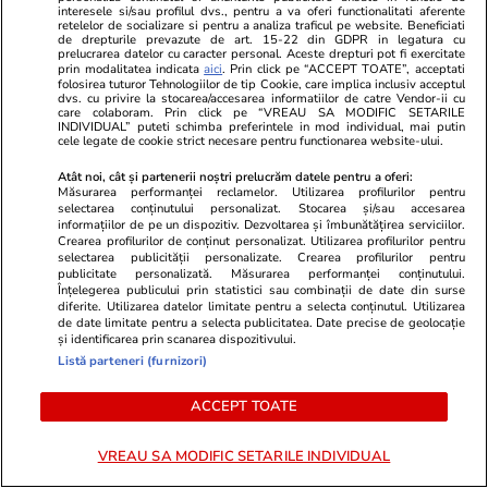
Banca Românească. Legea a
interesele si/sau profilul dvs., pentru a va oferi functionalitati aferente
retelelor de socializare si pentru a analiza traficul pe website. Beneficiati
de drepturile prevazute de art. 15-22 din GDPR in legatura cu
fost promulgată
prelucrarea datelor cu caracter personal. Aceste drepturi pot fi exercitate
prin modalitatea indicata
aici
. Prin click pe “ACCEPT TOATE”, acceptati
folosirea tuturor Tehnologiilor de tip Cookie, care implica inclusiv acceptul
dvs. cu privire la stocarea/accesarea informatiilor de catre Vendor-ii cu
care colaboram. Prin click pe “VREAU SA MODIFIC SETARILE
INDIVIDUAL” puteti schimba preferintele in mod individual, mai putin
Știri România
19:23
cele legate de cookie strict necesare pentru functionarea website-ului.
Scufundarea celor patru barje în
Atât noi, cât și partenerii noștri prelucrăm datele pentru a oferi:
Dunăre pentru creșterea
Măsurarea performanței reclamelor. Utilizarea profilurilor pentru
selectarea conținutului personalizat. Stocarea și/sau accesarea
debitului apei spre Centrala de
informațiilor de pe un dispozitiv. Dezvoltarea și îmbunătățirea serviciilor.
Crearea profilurilor de conținut personalizat. Utilizarea profilurilor pentru
la Cernavodă, amânată pentru
selectarea publicității personalizate. Crearea profilurilor pentru
publicitate personalizată. Măsurarea performanței conținutului.
joi
Înțelegerea publicului prin statistici sau combinații de date din surse
diferite. Utilizarea datelor limitate pentru a selecta conținutul. Utilizarea
de date limitate pentru a selecta publicitatea. Date precise de geolocație
și identificarea prin scanarea dispozitivului.
Știri România
19:00
Listă parteneri (furnizori)
Iarina Taban, fondatoarea
Exclusiv
ACCEPT TOATE
Ajungem Mari, cel mai
important program educațional
VREAU SA MODIFIC SETARILE INDIVIDUAL
dedicat copiilor instituționalizați