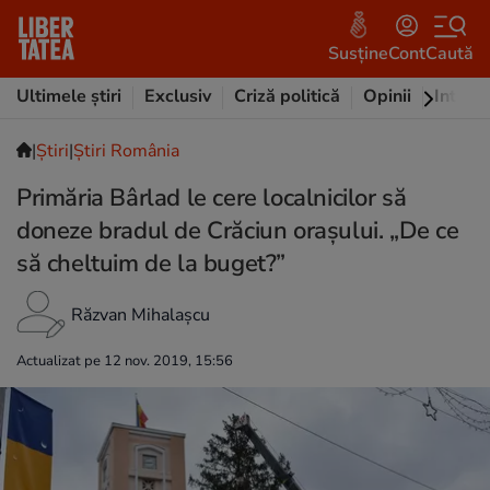
Susține
Cont
Caută
Ultimele știri
Exclusiv
Criză politică
Opinii
Intervi
|
Ştiri
|
Știri România
Primăria Bârlad le cere localnicilor să
doneze bradul de Crăciun orașului. „De ce
să cheltuim de la buget?”
Răzvan Mihalașcu
Actualizat pe 12 nov. 2019, 15:56