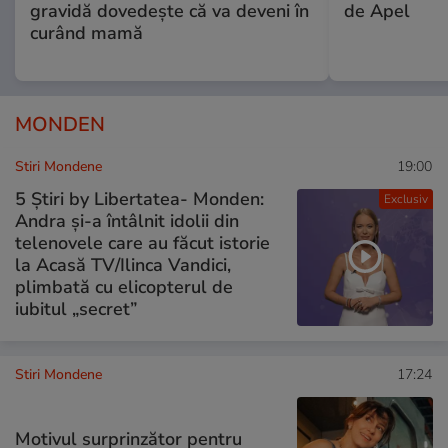
gravidă dovedește că va deveni în
de Apel
curând mamă
MONDEN
Stiri Mondene
19:00
5 Știri by Libertatea- Monden:
Exclusiv
Andra și-a întâlnit idolii din
telenovele care au făcut istorie
la Acasă TV/Ilinca Vandici,
plimbată cu elicopterul de
iubitul „secret”
Stiri Mondene
17:24
Motivul surprinzător pentru