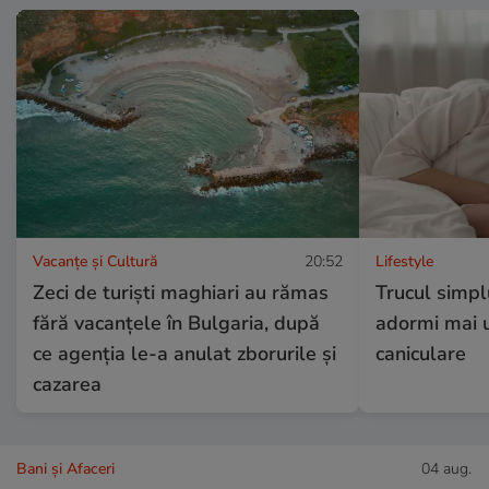
Vacanțe și Cultură
20:52
Lifestyle
Zeci de turiști maghiari au rămas
Trucul simpl
fără vacanțele în Bulgaria, după
adormi mai u
ce agenția le-a anulat zborurile și
caniculare
cazarea
Bani și Afaceri
04 aug.