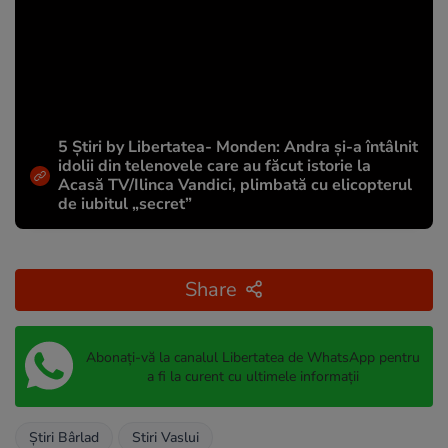
5 Știri by Libertatea- Monden: Andra și-a întâlnit
idolii din telenovele care au făcut istorie la
Acasă TV/Ilinca Vandici, plimbată cu elicopterul
de iubitul „secret”
Share
Abonați-vă la canalul Libertatea de WhatsApp pentru
a fi la curent cu ultimele informații
Ştiri Bârlad
Stiri Vaslui