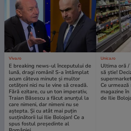
Viva.ro
Unica.ro
E breaking news-ul începutului de
Ultima oră / 
lună, dragi români! S-a întâmplat
să știe! Deci
acum câteva minute și multor
supermarketu
cetățeni nici nu le vine să creadă.
Ce urmează s
Fără ezitare, cu un ton imperativ,
magazine în 
Traian Băsescu a făcut anunțul la
de Ilie Boloj
care nimeni, dar nimeni nu se
aștepta. Și cu atât mai puțin
susținătorii lui Ilie Bolojan! Ce a
spus fostul președinte al
României