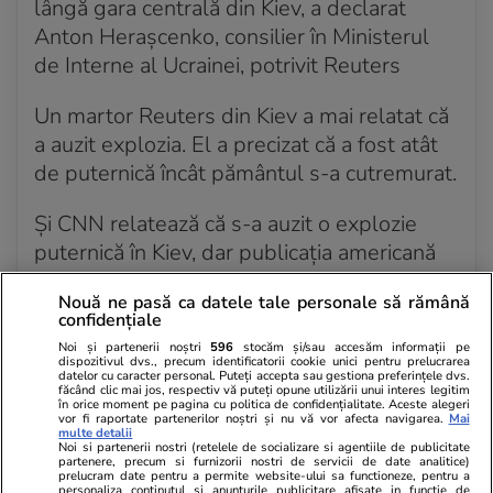
lângă gara centrală din Kiev, a declarat
Anton Herașcenko, consilier în Ministerul
de Interne al Ucrainei, potrivit Reuters
Un martor Reuters din Kiev a mai relatat că
a auzit explozia. El a precizat că a fost atât
de puternică încât pământul s-a cutremurat.
Și CNN relatează că s-a auzit o explozie
puternică în Kiev, dar publicația americană
precizează că nu este cunoscut pentru
Nouă ne pasă ca datele tale personale să rămână
moment locația exactă a exploziei.
confidențiale
Noi și partenerii noștri
596
stocăm și/sau accesăm informații pe
dispozitivul dvs., precum identificatorii cookie unici pentru prelucrarea
datelor cu caracter personal. Puteți accepta sau gestiona preferințele dvs.
făcând clic mai jos, respectiv vă puteți opune utilizării unui interes legitim
2 mart. 2022 - Acum 4 ani
în orice moment pe pagina cu politica de confidențialitate. Aceste alegeri
vor fi raportate partenerilor noștri și nu vă vor afecta navigarea.
Mai
multe detalii
Noi si partenerii nostri (retelele de socializare si agentiile de publicitate
Primar: Harkovul va rezista atacurilor
partenere, precum si furnizorii nostri de servicii de date analitice)
prelucram date pentru a permite website-ului sa functioneze, pentru a
personaliza continutul si anunturile publicitare afisate in functie de