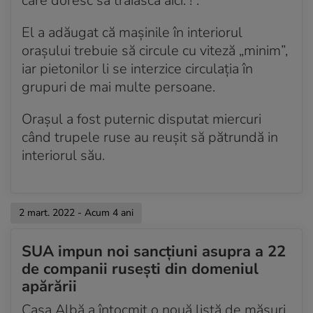
care doresc să trăiască aici. !”.
El a adăugat că mașinile în interiorul
orașului trebuie să circule cu viteză „minim”,
iar pietonilor li se interzice circulația în
grupuri de mai multe persoane.
Orașul a fost puternic disputat miercuri
când trupele ruse au reușit să pătrundă in
interiorul său.
2 mart. 2022 - Acum 4 ani
SUA impun noi sancțiuni asupra a 22
de companii rusești din domeniul
apărării
Casa Albă a întocmit o nouă listă de măsuri