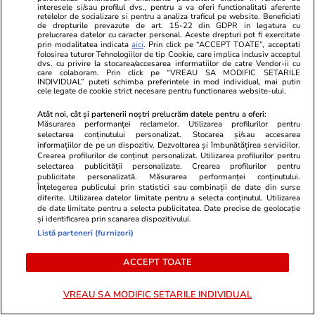
Igor Terekhov, primarul din Harkov, a
interesele si/sau profilul dvs., pentru a va oferi functionalitati aferente
retelelor de socializare si pentru a analiza traficul pe website. Beneficiati
declarat pentru BBC că deși orașul din
de drepturile prevazute de art. 15-22 din GDPR in legatura cu
prelucrarea datelor cu caracter personal. Aceste drepturi pot fi exercitate
estul Ucrainei este asediat, iar
prin modalitatea indicata
aici
. Prin click pe “ACCEPT TOATE”, acceptati
bombardamentele rusești provoacă
folosirea tuturor Tehnologiilor de tip Cookie, care implica inclusiv acceptul
dvs. cu privire la stocarea/accesarea informatiilor de catre Vendor-ii cu
pierderi grele populației civile, el nu va
care colaboram. Prin click pe “VREAU SA MODIFIC SETARILE
INDIVIDUAL” puteti schimba preferintele in mod individual, mai putin
cădea sub controlul forțelor invadatoare.
cele legate de cookie strict necesare pentru functionarea website-ului.
Atât noi, cât și partenerii noștri prelucrăm datele pentru a oferi:
Edilul a precizat pentru BBC că lupte
Măsurarea performanței reclamelor. Utilizarea profilurilor pentru
selectarea conținutului personalizat. Stocarea și/sau accesarea
intense au loc acum în toate părțile orașului,
informațiilor de pe un dispozitiv. Dezvoltarea și îmbunătățirea serviciilor.
Crearea profilurilor de conținut personalizat. Utilizarea profilurilor pentru
iar situația este „foarte periculoasă”.
selectarea publicității personalizate. Crearea profilurilor pentru
publicitate personalizată. Măsurarea performanței conținutului.
Înțelegerea publicului prin statistici sau combinații de date din surse
El spune că trupele ruse bombardează și
diferite. Utilizarea datelor limitate pentru a selecta conținutul. Utilizarea
de date limitate pentru a selecta publicitatea. Date precise de geolocație
trag rachete de croazieră în zonele
și identificarea prin scanarea dispozitivului.
rezidențiale „în mod constant” și adaugă că
Listă parteneri (furnizori)
a primit informații că forțele Moscovei au
ACCEPT TOATE
detonat o așa-numită
„bombă cu vid”
în
oraș.
VREAU SA MODIFIC SETARILE INDIVIDUAL