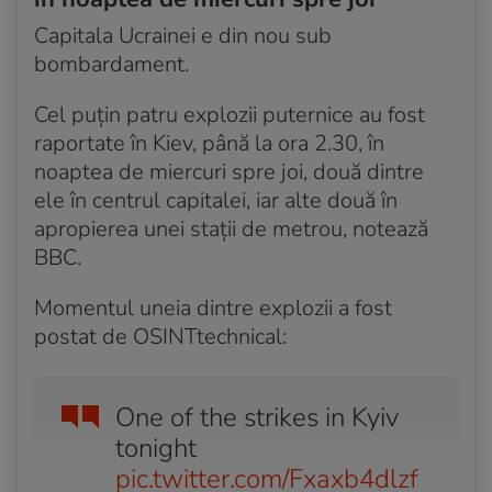
Acum 4 ani
Delegația ucraineană a plecat în Belarus pentru
Capitala Ucrainei e din nou sub
negocieri
bombardament.
Acum 4 ani
Cel puțin patru explozii puternice au fost
Rușii sfidează ordinul lui Putin și au ieșit din nou să
raportate în Kiev, până la ora 2.30, în
protesteze
noaptea de miercuri spre joi, două dintre
Acum 4 ani
ele în centrul capitalei, iar alte două în
Consilier prezidențial: 7.000 de soldați ruși, uciși
apropierea unei stații de metrou, notează
BBC.
Acum 4 ani
ONU condamnă invadarea Ucrainei de către Rusia
Momentul uneia dintre explozii a fost
Acum 4 ani
postat de OSINTtechnical:
Ucraina cere „acum” livrări suplimentare de arme
Acum 4 ani
One of the strikes in Kyiv
ONU: Aproape 900.000 de persoane au părăsit
tonight
Ucraina
pic.twitter.com/Fxaxb4dlzf