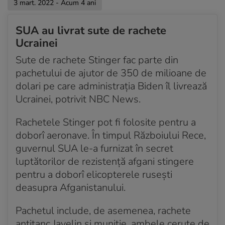
rundă de negocieri Ucraina
3 mart. 2022 - Acum 4 ani
Acum 4 ani
SUA au livrat sute de rachete
Posturile TV din Rusia, despre războiul din Ucraina:
Ucrainei
Se bombardează singuri
Sute de rachete Stinger fac parte din
Acum 4 ani
pachetului de ajutor de 350 de milioane de
Navalnîi, apel către ruși: „Ieșiți în stradă”
dolari pe care administrația Biden îl livrează
Ucrainei, potrivit NBC News.
Acum 4 ani
În două orașe din Ucraina, oamenii au ieșit în stradă
să blocheze înaintarea vehiculelor militare ruse
Rachetele Stinger pot fi folosite pentru a
doborî aeronave. În timpul Războiului Rece,
Acum 4 ani
guvernul SUA le-a furnizat în secret
Liniște apăsătoare în Kievul care se pregătește de o
luptătorilor de rezistență afgani stingere
altă zi de luptă
pentru a doborî elicopterele rusești
Acum 4 ani
deasupra Afganistanului.
Rapoarte mixte cu privire la controlul rușilor asupra
orașului Herson
Pachetul include, de asemenea, rachete
antitanc Javelin și muniție, ambele cerute de