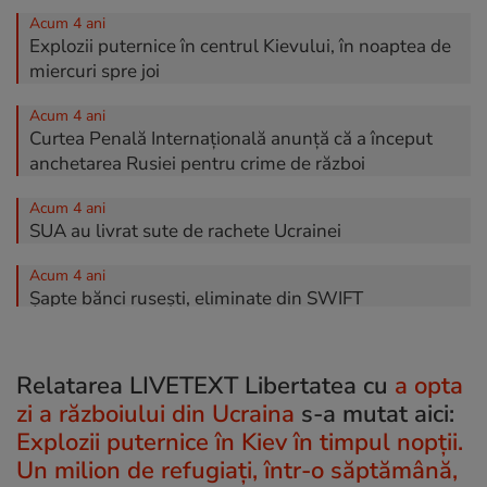
Acum 4 ani
Explozii puternice în centrul Kievului, în noaptea de
miercuri spre joi
Acum 4 ani
Curtea Penală Internațională anunță că a început
anchetarea Rusiei pentru crime de război
Acum 4 ani
SUA au livrat sute de rachete Ucrainei
Acum 4 ani
Șapte bănci rusești, eliminate din SWIFT
Acum 4 ani
Suedia acuză că avioanele de luptă rusești i-au
Relatarea LIVETEXT Libertatea cu
a opta
încălcat spațiul aerian
zi a războiului din Ucraina
s-a mutat aici:
Acum 4 ani
Explozii puternice în Kiev în timpul nopții.
ONU: Cel puțin 227 de civili au fost uciși în Ucraina
Un milion de refugiați, într-o săptămână,