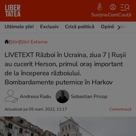
Susține
Cont
Caută
Ultimele știri
Exclusiv
Criză politică
Opinii
Intervi
|
Ştiri
|
Știri Externe
LIVETEXT Război în Ucraina, ziua 7 | Rușii
au cucerit Herson, primul oraș important
de la începerea războiului.
Bombardamente puternice în Harkov
Andreea Radu
Sebastian Pricop
Actualizat pe 05 mart. 2022, 11:17
Comentează