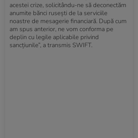
Acum 4 ani
acestei crize, solicitându-ne să deconectăm
Audiențe publice la Haga cu privire la acuzațiile de
anumite bănci rusești de la serviciile
genocid lansate de Ucraina împotriva Rusiei
noastre de mesagerie financiară. După cum
am spus anterior, ne vom conforma pe
Acum 4 ani
Spațiu aerian al SUA, închis pentru aeronavele
deplin cu legile aplicabile privind
rusești
sancțiunile”, a transmis SWIFT.
Acum 4 ani
Biden l-a numit pe Putin ”un dictator” care a ajuns
”mai izolat ca niciodată ”
Acum 4 ani
Bombardamente masive în Jîtomîr
Acum 4 ani
Bombardamente lângă Aeroportul Internațional
Kiev
Acum 4 ani
Convorbire Klaus Iohannis - Emmanuel Macron