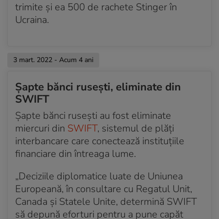
trimite și ea 500 de rachete Stinger în
Acum 4 ani
Ucraina.
Clădirea Poliției din Harkov, în flăcări
Acum 4 ani
Civili uciși în bombardamentele din Jîtomîr
3 mart. 2022 - Acum 4 ani
Acum 4 ani
Sberbank, cea mai mare bancă din Rusia, se retrage
Șapte bănci rusești, eliminate din
de pe piața europeană
SWIFT
Acum 4 ani
Șapte bănci rusești au fost eliminate
Wizz Air oferă 100.000 de bilete gratuite
miercuri din
SWIFT
, sistemul de plăţi
refugiaților ucraineni
interbancare care conectează instituțiile
financiare din întreaga lume.
Acum 4 ani
Peste 100.000 de refugiați ucraineni au intrat în
România de la începutul războiului
„Deciziile diplomatice luate de Uniunea
Europeană, în consultare cu Regatul Unit,
Acum 4 ani
Canada și Statele Unite, determină SWIFT
Forțele de invazie au intrat Harkov și Herson
să depună eforturi pentru a pune capăt