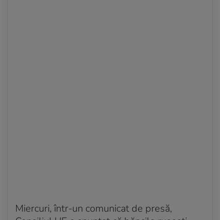
Acum 4 ani
O serie de explozii, auzite lângă Kiev
Acum 4 ani
Un nou atac aerian a lovit un complex de
apartamente din Harkov
Miercuri, într-un comunicat de presă,