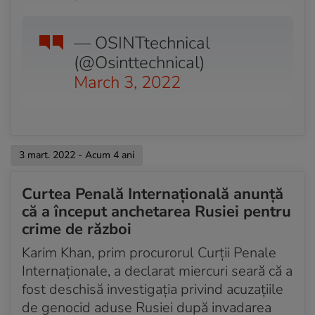
Acum 4 ani
Rusia recunoaște pierderea a 498 de soldați
— OSINTtechnical
Acum 4 ani
Pregătiri pentru a doua rundă de negocieri
(@Osinttechnical)
March 3, 2022
Acum 4 ani
Harta care arată cât din teritoriul Ucrainei este
controlat de ruși
Acum 4 ani
3 mart. 2022 - Acum 4 ani
Hub în Polonia pentru livrarea de armamente în
Ucraina
Curtea Penală Internațională anunță
Acum 4 ani
că a început anchetarea Rusiei pentru
Locuitorii din Dnepr părăsesc orașul
crime de război
Karim Khan, prim procurorul Curții Penale
Acum 4 ani
Rușii sporesc asediul asupra orașelor cheie
Internaționale, a declarat miercuri seară că a
fost deschisă investigația privind acuzațiile
Acum 4 ani
de genocid aduse Rusiei după invadarea
Primar: Orașul Mariupol suferă pierderi masive