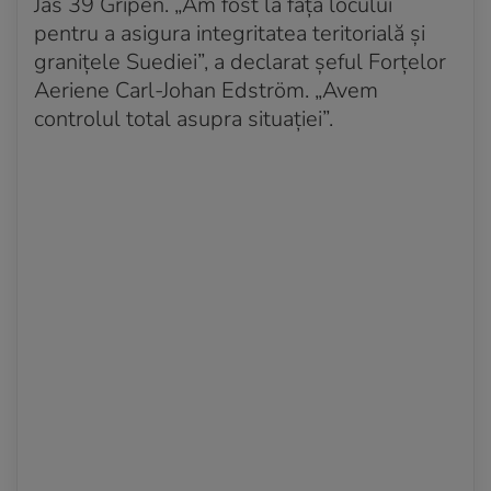
Jas 39 Gripen. „Am fost la fața locului
pentru a asigura integritatea teritorială și
granițele Suediei”, a declarat șeful Forțelor
Aeriene Carl-Johan Edström. „Avem
controlul total asupra situației”.