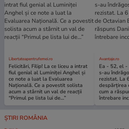
Libertateapentrufemei.ro
Avantaje.ro
Felicitări, Filip! La ce liceu a intrat
Ea - 52, el 
fiul genial al Luminiței Anghel și
s-au îndrăgos
ce note a luat la Evaluarea
rezistat. La 
Națională. Ce a povestit solista
despărțirea 
acum a stârnit un val de reacții
cum a răspu
“Primul pe lista lui de…”
întrebare i
ȘTIRI ROMÂNIA