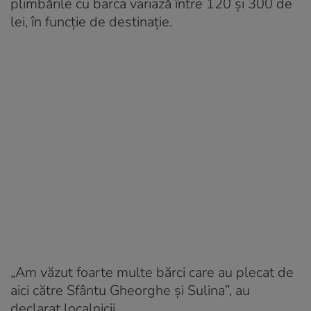
plimbările cu barca variază între 120 și 300 de
lei, în funcție de destinație.
„Am văzut foarte multe bărci care au plecat de
aici către Sfântu Gheorghe și Sulina”, au
declarat localnicii.