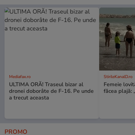
Mediafax.ro
StirileKanalD.ro
ULTIMA ORĂ! Traseul bizar al
Femeie lovit
dronei doborâte de F-16. Pe unde
făcea plajă: „
a trecut aceasta
PROMO