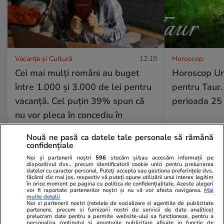
Vacanțe și Cultură
12:19
Horoscop
Cei mai mulți români au buget
Horoscop Ur
între 1.000 și 3.000 de lei pentru
pentru Taur.
vacanță. Cel puțin 39% spun că
perioada 25 
nu vor pleca în concediu în
această vară
Nouă ne pasă ca datele tale personale să rămână
confidențiale
Noi și partenerii noștri
596
stocăm și/sau accesăm informații pe
dispozitivul dvs., precum identificatorii cookie unici pentru prelucrarea
Lifestyle
18 iul.
datelor cu caracter personal. Puteți accepta sau gestiona preferințele dvs.
făcând clic mai jos, respectiv vă puteți opune utilizării unui interes legitim
în orice moment pe pagina cu politica de confidențialitate. Aceste alegeri
vor fi raportate partenerilor noștri și nu vă vor afecta navigarea.
Mai
multe detalii
Semnele deshidratării și cum să
Noi si partenerii nostri (retelele de socializare si agentiile de publicitate
partenere, precum si furnizorii nostri de servicii de date analitice)
o previi
prelucram date pentru a permite website-ului sa functioneze, pentru a
personaliza continutul si anunturile publicitare afisate in functie de