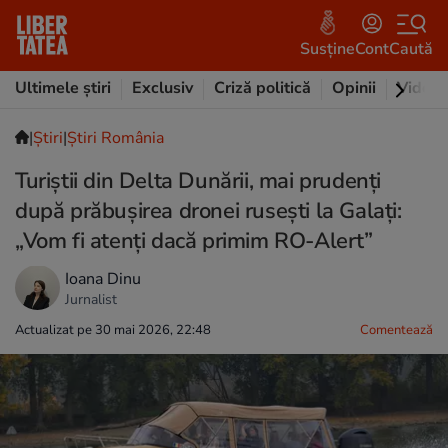
Susține
Cont
Caută
Ultimele știri
Exclusiv
Criză politică
Opinii
Video
|
Ştiri
|
Știri România
Turiștii din Delta Dunării, mai prudenți
după prăbușirea dronei rusești la Galați:
„Vom fi atenți dacă primim RO-Alert”
Ioana Dinu
Jurnalist
Actualizat pe 30 mai 2026, 22:48
Comentează