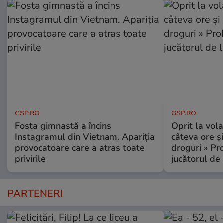
GSP.RO
GSP.RO
Fosta gimnastă a încins
Oprit la vola
Instagramul din Vietnam. Apariția
câteva ore și
provocatoare care a atras toate
droguri » P
privirile
jucătorul de
PARTENERI