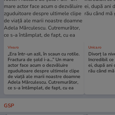
Viva.ro
Unica.ro
„Era într-un azil, în scaun cu rotile.
Divorț la nive
Fractura de șold i-a...” Un mare
Incredibil ce
actor face acum o dezvăluire
ei, după ani 
zguduitoare despre ultimele clipe
rău când mă
de viață ale marii noastre doamne
Adela Mărculescu. Cutremurător,
ce s-a întâmplat, de fapt, cu ea
GSP