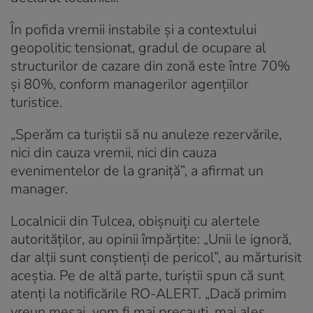
În pofida vremii instabile și a contextului
geopolitic tensionat, gradul de ocupare al
structurilor de cazare din zonă este între 70%
și 80%, conform managerilor agențiilor
turistice.
„Sperăm ca turiștii să nu anuleze rezervările,
nici din cauza vremii, nici din cauza
evenimentelor de la graniță”, a afirmat un
manager.
Localnicii din Tulcea, obișnuiți cu alertele
autorităților, au opinii împărțite: „Unii le ignoră,
dar alții sunt conștienți de pericol”, au mărturisit
aceștia. Pe de altă parte, turiștii spun că sunt
atenți la notificările RO-ALERT. „Dacă primim
vreun mesaj, vom fi mai precauți, mai ales