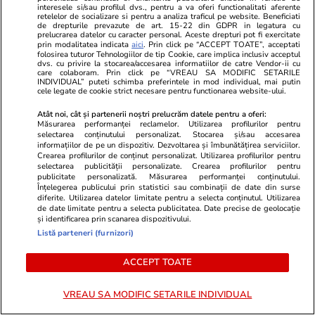
interesele si/sau profilul dvs., pentru a va oferi functionalitati aferente
retelelor de socializare si pentru a analiza traficul pe website. Beneficiati
de drepturile prevazute de art. 15-22 din GDPR in legatura cu
prelucrarea datelor cu caracter personal. Aceste drepturi pot fi exercitate
prin modalitatea indicata
aici
. Prin click pe “ACCEPT TOATE”, acceptati
folosirea tuturor Tehnologiilor de tip Cookie, care implica inclusiv acceptul
dvs. cu privire la stocarea/accesarea informatiilor de catre Vendor-ii cu
Lifestyle
17 iul.
care colaboram. Prin click pe “VREAU SA MODIFIC SETARILE
INDIVIDUAL” puteti schimba preferintele in mod individual, mai putin
cele legate de cookie strict necesare pentru functionarea website-ului.
Atât noi, cât și partenerii noștri prelucrăm datele pentru a oferi:
De ce să nu păstrezi cartofii
Măsurarea performanței reclamelor. Utilizarea profilurilor pentru
lângă ceapă
selectarea conținutului personalizat. Stocarea și/sau accesarea
informațiilor de pe un dispozitiv. Dezvoltarea și îmbunătățirea serviciilor.
Crearea profilurilor de conținut personalizat. Utilizarea profilurilor pentru
selectarea publicității personalizate. Crearea profilurilor pentru
publicitate personalizată. Măsurarea performanței conținutului.
Înțelegerea publicului prin statistici sau combinații de date din surse
diferite. Utilizarea datelor limitate pentru a selecta conținutul. Utilizarea
de date limitate pentru a selecta publicitatea. Date precise de geolocație
Lifestyle
20 iul.
și identificarea prin scanarea dispozitivului.
Listă parteneri (furnizori)
Ce este batch cooking și cum îți
ACCEPT TOATE
poate simplifica mesele
săptămânale
VREAU SA MODIFIC SETARILE INDIVIDUAL