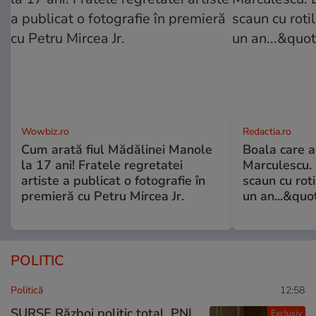
Wowbiz.ro
Redactia.ro
Cum arată fiul Mădălinei Manole
Boala care 
la 17 ani! Fratele regretatei
Marculescu. 
artiste a publicat o fotografie în
scaun cu rot
premieră cu Petru Mircea Jr.
un an...&quo
POLITIC
Politică
12:58
SURSE Război politic total. PNL
Exclusiv