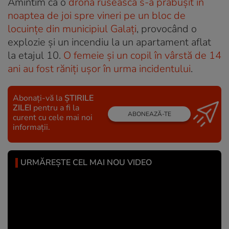
Amintim că o
dronă rusească s-a prăbușit în
noaptea de joi spre vineri pe un bloc de
locuințe din municipiul Galați
, provocând o
explozie și un incendiu la un apartament aflat
la etajul 10.
O femeie și un copil în vârstă de 14
ani au fost răniți ușor în urma incidentului
.
Abonați-vă la
ȘTIRILE
ZILEI
pentru a fi la
ABONEAZĂ-TE
curent cu cele mai noi
informații.
URMĂREȘTE CEL MAI NOU VIDEO