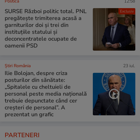
Politică
12:58
SURSE Război politic total. PNL
Exclusiv
pregătește trimiterea acasă a
garniturilor doi și trei din
instituțiile statului și
deconcentratele ocupate de
oamenii PSD
Știri România
23 iul.
Ilie Bolojan, despre criza
posturilor din sănătate:
„Spitalele cu cheltuieli de
personal peste media națională
trebuie depunctate când cer
creșteri de personal”. A
prezentat un grafic
PARTENERI