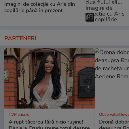
Imagini de colecție cu Aris din
copilărie până în prezent
PARTENERI
TVMania.ro
ObservatorNews
A rupt tăcerea fără nicio rușine!
Dronă dobor
Daniela Crudu spune totul despre
deasupra Rom