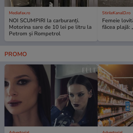
Mediafax.ro
StirileKanalD.ro
NOI SCUMPIRI la carburanți.
Femeie lovit
Motorina sare de 10 lei pe litru la
făcea plajă: „
Petrom și Rompetrol
PROMO
Advertorial
Advertorial