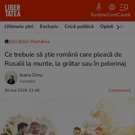
Susține
Cont
Caută
Ultimele știri
Exclusiv
Criză politică
Opinii
Intervi
|
Ştiri
|
Știri România
Ce trebuie să știe românii care pleacă de
Rusalii la munte, la grătar sau în pelerinaj
Ioana Dinu
Jurnalist
30 mai 2026, 21:48
Comentează