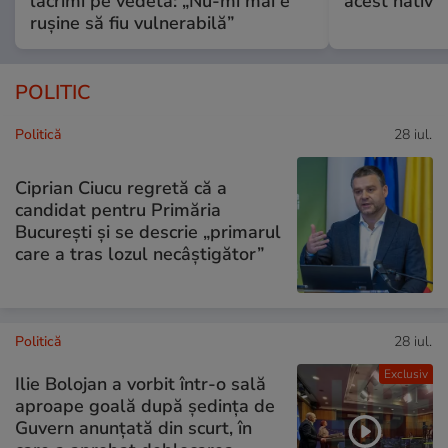
lacrimi pe vedetă: „Nu-mi mai e
acest nativ
rușine să fiu vulnerabilă”
POLITIC
Politică
28 iul.
Ciprian Ciucu regretă că a
candidat pentru Primăria
București și se descrie „primarul
care a tras lozul necâștigător”
Politică
28 iul.
Exclusiv
Ilie Bolojan a vorbit într-o sală
aproape goală după ședința de
Guvern anunțată din scurt, în