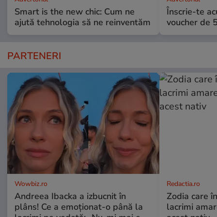
Smart is the new chic: Cum ne
Înscrie-te ac
ajută tehnologia să ne reinventăm
voucher de 5
PARTENERI
Wowbiz.ro
Redactia.ro
Andreea Ibacka a izbucnit în
Zodia care în
plâns! Ce a emoționat-o până la
lacrimi ama