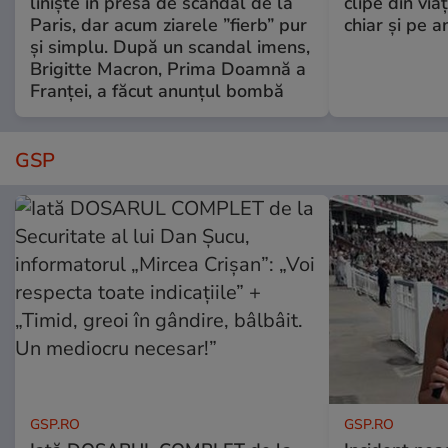
liniște în presa de scandal de la
clipe din via
Paris, dar acum ziarele ”fierb” pur
chiar și pe a
și simplu. După un scandal imens,
Brigitte Macron, Prima Doamnă a
Franței, a făcut anunțul bombă
GSP
GSP.RO
GSP.RO