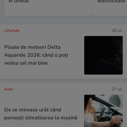
în Grecia
electricitate
Lifestyle
26 iul.
Ploaia de meteori Delta
Aquaride 2026: când o poți
vedea cel mai bine
Auto
27 iul.
De ce miroase urât când
pornești climatizarea la mașină