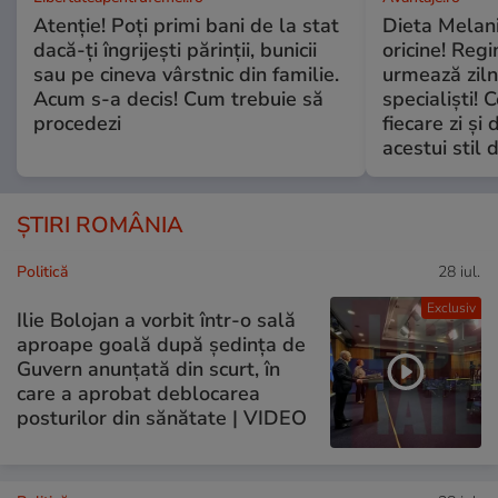
Atenție! Poți primi bani de la stat
Dieta Melan
dacă-ți îngrijești părinții, bunicii
oricine! Regi
sau pe cineva vârstnic din familie.
urmează zilni
Acum s-a decis! Cum trebuie să
specialiști! 
procedezi
fiecare zi și 
acestui stil 
ȘTIRI ROMÂNIA
Politică
28 iul.
Exclusiv
Ilie Bolojan a vorbit într-o sală
aproape goală după ședința de
Guvern anunțată din scurt, în
care a aprobat deblocarea
posturilor din sănătate | VIDEO