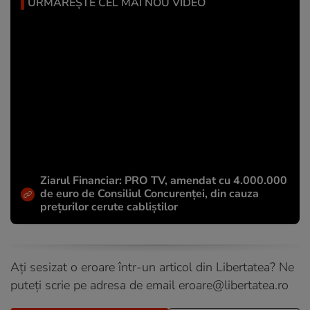
URMĂREȘTE CEL MAI NOU VIDEO
Ziarul Financiar: PRO TV, amendat cu 4.000.000
de euro de Consiliul Concurenței, din cauza
prețurilor cerute cabliștilor
Ați sesizat o eroare într-un articol din Libertatea? Ne
puteți scrie pe adresa de email
eroare@libertatea.ro