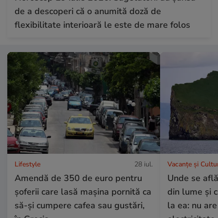
de a descoperi că o anumită doză de
flexibilitate interioară le este de mare folos
Lifestyle
28 iul.
Vacanțe și Cultu
Amendă de 350 de euro pentru
Unde se află
șoferii care lasă mașina pornită ca
din lume și 
să-și cumpere cafea sau gustări,
la ea: nu are