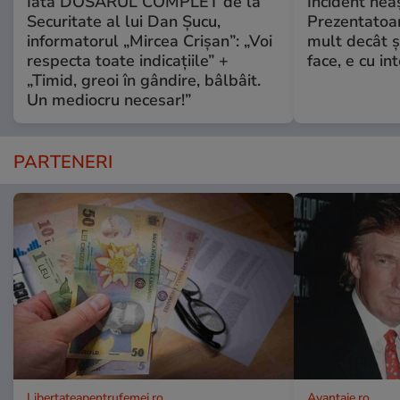
Iată DOSARUL COMPLET de la
Incident neaș
Securitate al lui Dan Șucu,
Prezentatoa
informatorul „Mircea Crișan”: „Voi
mult decât și
respecta toate indicațiile” +
face, e cu int
„Timid, greoi în gândire, bâlbâit.
Un mediocru necesar!”
PARTENERI
Libertateapentrufemei.ro
Avantaje.ro