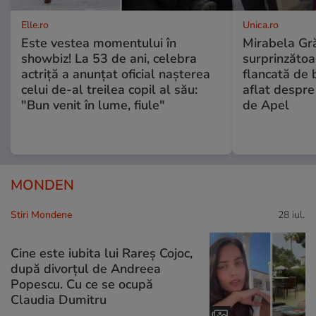
Elle.ro
Unica.ro
Este vestea momentului în
Mirabela Gră
showbiz! La 53 de ani, celebra
surprinzătoar
actriță a anunțat oficial nașterea
flancată de 
celui de-al treilea copil al său:
aflat despre
"Bun venit în lume, fiule"
de Apel
MONDEN
Stiri Mondene
28 iul.
Cine este iubita lui Rareș Cojoc,
după divorțul de Andreea
Popescu. Cu ce se ocupă
Claudia Dumitru