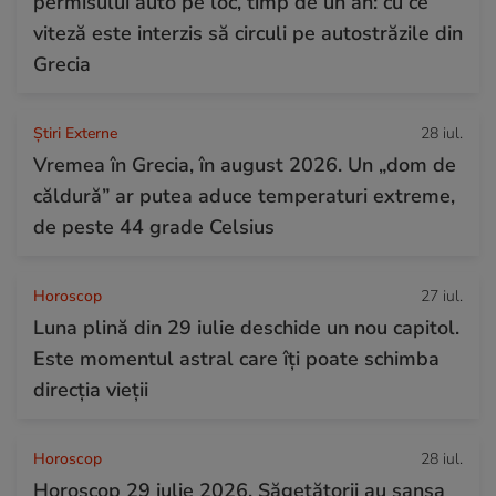
permisului auto pe loc, timp de un an: cu ce
viteză este interzis să circuli pe autostrăzile din
Grecia
Știri Externe
28 iul.
Vremea în Grecia, în august 2026. Un „dom de
căldură” ar putea aduce temperaturi extreme,
de peste 44 grade Celsius
Horoscop
27 iul.
Luna plină din 29 iulie deschide un nou capitol.
Este momentul astral care îți poate schimba
direcția vieții
Horoscop
28 iul.
Horoscop 29 iulie 2026. Săgetătorii au șansa