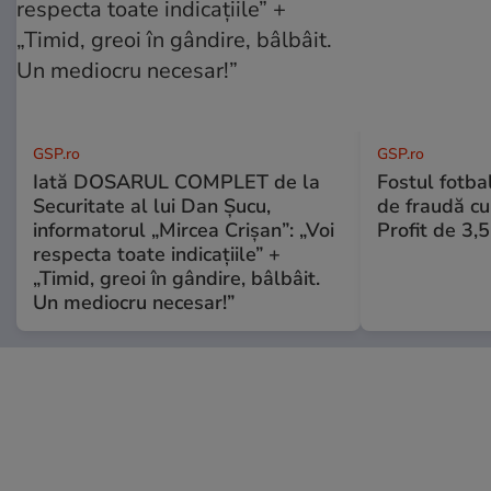
GSP.ro
GSP.ro
Iată DOSARUL COMPLET de la
Fostul fotba
Securitate al lui Dan Șucu,
de fraudă cu 
informatorul „Mircea Crișan”: „Voi
Profit de 3,
respecta toate indicațiile” +
„Timid, greoi în gândire, bâlbâit.
Un mediocru necesar!”