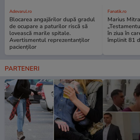
Adevarul.ro
Fanatik.ro
Blocarea angajărilor după gradul
Marius Mitra
de ocupare a paturilor riscă să
„Testamentul
lovească marile spitale.
în ziua în car
Avertismentul reprezentanților
împlinit 81 d
pacienților
PARTENERI