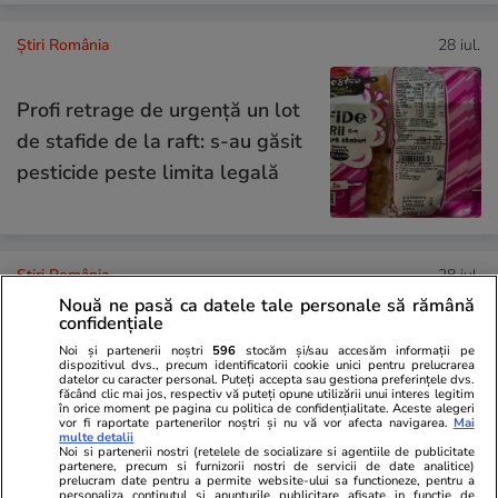
Știri România
28 iul.
Profi retrage de urgență un lot
de stafide de la raft: s-au găsit
pesticide peste limita legală
Știri România
28 iul.
Nouă ne pasă ca datele tale personale să rămână
confidențiale
Un șofer de TIR român a
Noi și partenerii noștri
596
stocăm și/sau accesăm informații pe
încercat să treacă peste
dispozitivul dvs., precum identificatorii cookie unici pentru prelucrarea
datelor cu caracter personal. Puteți accepta sau gestiona preferințele dvs.
polițiștii de frontieră din Ruse
făcând clic mai jos, respectiv vă puteți opune utilizării unui interes legitim
în orice moment pe pagina cu politica de confidențialitate. Aceste alegeri
cu mastodontul
vor fi raportate partenerilor noștri și nu vă vor afecta navigarea.
Mai
multe detalii
Noi si partenerii nostri (retelele de socializare si agentiile de publicitate
partenere, precum si furnizorii nostri de servicii de date analitice)
prelucram date pentru a permite website-ului sa functioneze, pentru a
personaliza continutul si anunturile publicitare afisate in functie de