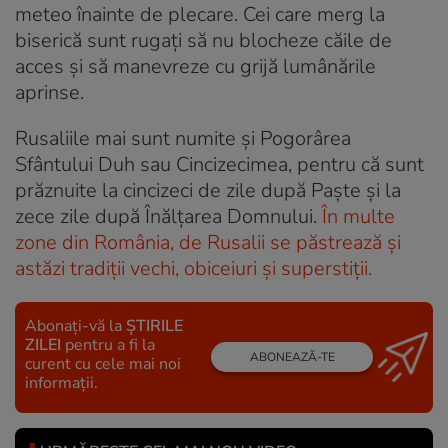
meteo înainte de plecare. Cei care merg la
biserică sunt rugați să nu blocheze căile de
acces și să manevreze cu grijă lumânările
aprinse.
Rusaliile mai sunt numite și Pogorârea
Sfântului Duh sau Cincizecimea, pentru că sunt
prăznuite la cincizeci de zile după Paște și la
zece zile după Înălțarea Domnului.
În multe
zone din România, de Rusalii se păstrează și
astăzi tradiții vechi, obiceiuri și superstiții.
Abonați-vă la
ȘTIRILE
ZILEI
pentru a fi la
ABONEAZĂ-TE
curent cu cele mai noi
informații.