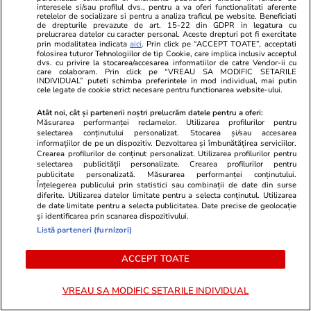
Știri România
28 iul.
interesele si/sau profilul dvs., pentru a va oferi functionalitati aferente
retelelor de socializare si pentru a analiza traficul pe website. Beneficiati
de drepturile prevazute de art. 15-22 din GDPR in legatura cu
Și Ileana, soţia lui Gradu Cîrpaci,
prelucrarea datelor cu caracter personal. Aceste drepturi pot fi exercitate
prin modalitatea indicata
aici
. Prin click pe “ACCEPT TOATE”, acceptati
a fost predată autorităţilor din
folosirea tuturor Tehnologiilor de tip Cookie, care implica inclusiv acceptul
dvs. cu privire la stocarea/accesarea informatiilor de catre Vendor-ii cu
Germania. Cuplul ar fi obligat
care colaboram. Prin click pe “VREAU SA MODIFIC SETARILE
INDIVIDUAL” puteti schimba preferintele in mod individual, mai putin
cele legate de cookie strict necesare pentru functionarea website-ului.
un bărbat să doneze un rinichi
Atât noi, cât și partenerii noștri prelucrăm datele pentru a oferi:
Măsurarea performanței reclamelor. Utilizarea profilurilor pentru
selectarea conținutului personalizat. Stocarea și/sau accesarea
informațiilor de pe un dispozitiv. Dezvoltarea și îmbunătățirea serviciilor.
Știri România
28 iul.
Crearea profilurilor de conținut personalizat. Utilizarea profilurilor pentru
selectarea publicității personalizate. Crearea profilurilor pentru
Ziarul Financiar: PRO TV,
publicitate personalizată. Măsurarea performanței conținutului.
Înțelegerea publicului prin statistici sau combinații de date din surse
amendat cu 4.000.000 de euro
diferite. Utilizarea datelor limitate pentru a selecta conținutul. Utilizarea
de Consiliul Concurenței, din
de date limitate pentru a selecta publicitatea. Date precise de geolocație
și identificarea prin scanarea dispozitivului.
cauza prețurilor cerute
Listă parteneri (furnizori)
cabliștilor
ACCEPT TOATE
VREAU SA MODIFIC SETARILE INDIVIDUAL
Opinii
28 iul.