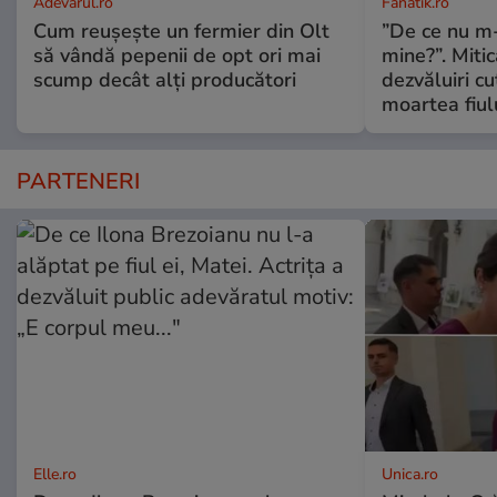
Adevarul.ro
Fanatik.ro
Cum reușește un fermier din Olt
”De ce nu m
să vândă pepenii de opt ori mai
mine?”. Miti
scump decât alți producători
dezvăluiri c
moartea fiul
PARTENERI
Elle.ro
Unica.ro