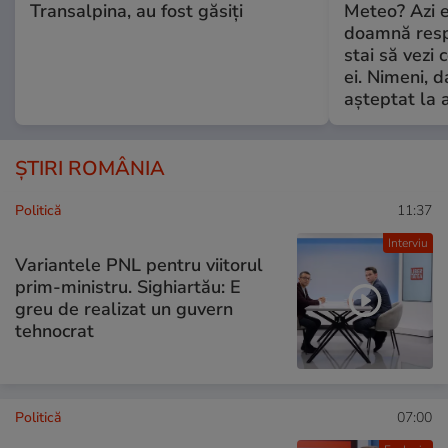
Transalpina, au fost găsiți
Meteo? Azi e
doamnă respe
stai să vezi 
ei. Nimeni, d
așteptat la 
ȘTIRI ROMÂNIA
Politică
11:37
Interviu
Variantele PNL pentru viitorul
prim-ministru. Sighiartău: E
greu de realizat un guvern
tehnocrat
Politică
07:00