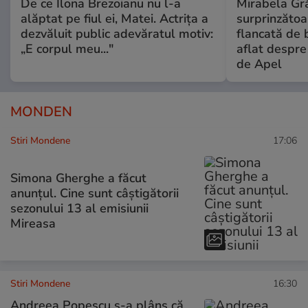
De ce Ilona Brezoianu nu l-a
Mirabela Gră
alăptat pe fiul ei, Matei. Actrița a
surprinzătoar
dezvăluit public adevăratul motiv:
flancată de 
„E corpul meu..."
aflat despre
de Apel
MONDEN
Stiri Mondene
17:06
Simona Gherghe a făcut
anunțul. Cine sunt câștigătorii
sezonului 13 al emisiunii
Mireasa
Stiri Mondene
16:30
Andreea Popescu s-a plâns că