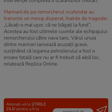
intervenție complexă a scafandrilor militari.
Marinarii de pe remorcherul scufundat au
transmis un mesaj disperat, înainte de tragedie.
„Lăsați-o mai ușor, că ne băgați la fund”.
Acestea au fost ultimele cuvinte ale echipajului
remorcherului către nava tanc. Vărul unuia
dintre marinari lansează acuzații grave,
susținând că legarea petrolierului a fost o
eroare fatală care nu ar fi trebuit să aibă loc,
relatează Replica Online.
Abonați-vă la
ȘTIRILE
ZILEI
pentru a fi la