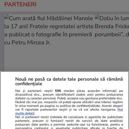
PARTENERI
Nouă ne pasă ca datele tale personale să rămână
Wowbiz.ro
Redactia.ro
confidențiale
Cum arată fiul Mădălinei Manole
Doliu în lum
Noi și partenerii noștri
596
stocăm și/sau accesăm informații pe
la 17 ani! Fratele regretatei
Brenda Frick
dispozitivul dvs., precum identificatorii cookie unici pentru prelucrarea
datelor cu caracter personal. Puteți accepta sau gestiona preferințele dvs.
artiste a publicat o fotografie în
porumbeii”, 
făcând clic mai jos, respectiv vă puteți opune utilizării unui interes legitim
premieră cu Petru Mircea Jr.
în orice moment pe pagina cu politica de confidențialitate. Aceste alegeri
vor fi raportate partenerilor noștri și nu vă vor afecta navigarea.
Mai
multe detalii
Noi si partenerii nostri (retelele de socializare si agentiile de publicitate
partenere, precum si furnizorii nostri de servicii de date analitice)
prelucram date pentru a permite website-ului sa functioneze, pentru a
POLITIC
personaliza continutul si anunturile publicitare afisate in functie de