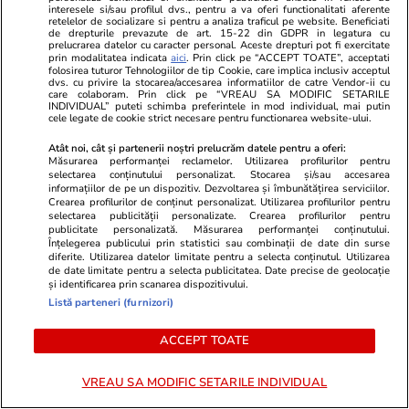
interesele si/sau profilul dvs., pentru a va oferi functionalitati aferente
retelelor de socializare si pentru a analiza traficul pe website. Beneficiati
Politică
16:05
de drepturile prevazute de art. 15-22 din GDPR in legatura cu
prelucrarea datelor cu caracter personal. Aceste drepturi pot fi exercitate
prin modalitatea indicata
aici
. Prin click pe “ACCEPT TOATE”, acceptati
Noul proiect pentru legea
folosirea tuturor Tehnologiilor de tip Cookie, care implica inclusiv acceptul
dvs. cu privire la stocarea/accesarea informatiilor de catre Vendor-ii cu
salarizării va fi publicat „cât de
care colaboram. Prin click pe “VREAU SA MODIFIC SETARILE
INDIVIDUAL” puteti schimba preferintele in mod individual, mai putin
curând”. Partidele au la
cele legate de cookie strict necesare pentru functionarea website-ului.
dispoziție câteva zile până la noi
negocieri
Atât noi, cât și partenerii noștri prelucrăm datele pentru a oferi:
Măsurarea performanței reclamelor. Utilizarea profilurilor pentru
selectarea conținutului personalizat. Stocarea și/sau accesarea
informațiilor de pe un dispozitiv. Dezvoltarea și îmbunătățirea serviciilor.
Crearea profilurilor de conținut personalizat. Utilizarea profilurilor pentru
selectarea publicității personalizate. Crearea profilurilor pentru
Politică
11:37
publicitate personalizată. Măsurarea performanței conținutului.
Înțelegerea publicului prin statistici sau combinații de date din surse
Interviu
diferite. Utilizarea datelor limitate pentru a selecta conținutul. Utilizarea
Variantele PNL pentru viitorul
de date limitate pentru a selecta publicitatea. Date precise de geolocație
și identificarea prin scanarea dispozitivului.
prim-ministru. Sighiartău: E
Listă parteneri (furnizori)
greu de realizat un guvern
tehnocrat
ACCEPT TOATE
VREAU SA MODIFIC SETARILE INDIVIDUAL