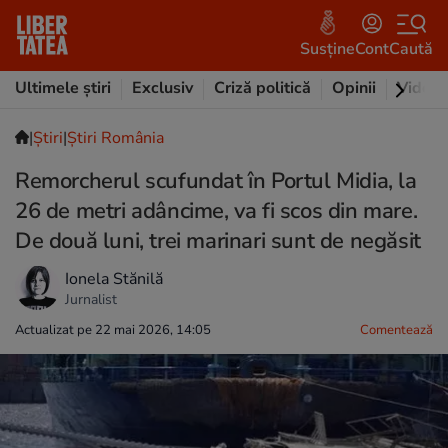
Susține
Cont
Caută
Ultimele știri
Exclusiv
Criză politică
Opinii
Video
|
Ştiri
|
Știri România
Remorcherul scufundat în Portul Midia, la
26 de metri adâncime, va fi scos din mare.
De două luni, trei marinari sunt de negăsit
Ionela Stănilă
Jurnalist
Actualizat pe 22 mai 2026, 14:05
Comentează