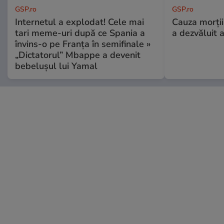
GSP.ro
GSP.ro
Internetul a explodat! Cele mai
Cauza morții
tari meme-uri după ce Spania a
a dezvăluit 
învins-o pe Franța în semifinale »
„Dictatorul” Mbappe a devenit
bebelușul lui Yamal