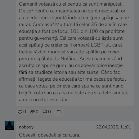
Oamenii votează cu ei pentru ca sunt manipulati.
De ce? Pentru ca majoritatea ori sunt needucați ori
au o educație obținută îndoielnic (prin șpăgi sau de
mila). Cum asa? Mulțumită celor 35 de ani în care
educația a fost pe locul 101 din 100 ca prioritate
pentru guvernanți. Cei care votează cu ăștia sunt
acei spălați pe creier ca ii omoară LGBT-ul, ca al
treilea război mondial sau alte spălări pe creier
precum spălatul la Nufărul. Acești oameni când
asculta ce spune guru iau ca adevăr orice inepție
fără sa studieze istoria sau alte surse. Când fac
afirmații legate de educația lor ma bazez pe faptul
ca daca votezi pe cineva care spune ca sunt nano
boți în cola sau ca apa nu este apa si altele similar,
atunci nivelul este clar.
0
0
0
nobody
22.04.2025, 11:01
Obsesii, obsedati si cenzura...