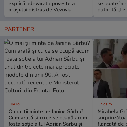
explică adevărata poveste a
se poate înt
orașului distrus de Vezuviu
datorită „Leg
PARTENERI
Elle.ro
Unica.ro
O mai ții minte pe Janine Sârbu?
Mirabela Gră
Cum arată și cu ce se ocupă acum
surprinzătoar
fosta soție a lui Adrian Sârbu și
flancată de 