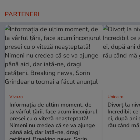
PARTENERI
Viva.ro
Unica.ro
Informația de ultim moment, de
Divorț la nive
la vârful țării, face acum înconjurul
Incredibil ce
presei cu o viteză neașteptată!
ei, după ani 
Nimeni nu credea că se va ajunge
rău când mă
până aici, dar iată-ne, dragi
cetățeni. Breaking news, Sorin