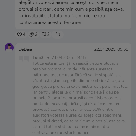
alegători votează aiurea cu acești doi specimeni,
prorusi și circari, de te miri cum e posibil așa ceva,
iar instituțiile statului nu fac nimic pentru
contracararea acestui fenomen.
4
3
2
DeDaia
22.04.2025, 09:51
Toni2
•
21.04.2025, 19:15
Tot ce este influență rusească trebuie blocat și
respins prompt, cum de influența rusească
pătrunde arat de ușor fără că sa fie stopată, s-a
văzut asta și în alegerile din noiembrie când guru
georgescu prorus și extremist a ieșit pe primul loc,
iar pentru alegerile din mai sondajele ii dau pe
primele 2 locuri pe prorusii agenți fsb georgel și
ponta doi neaveniți ticăloși și circari care mereu
provoacă scandal și circ, iar cca. 50% dintre
alegători votează aiurea cu acești doi specimeni,
prorusi și circari, de te miri cum e posibil așa ceva,
iar instituțiile statului nu fac nimic pentru
contracararea acestui fenomen.