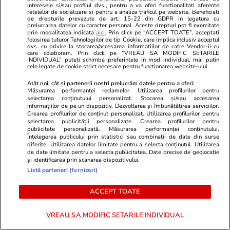
interesele si/sau profilul dvs., pentru a va oferi functionalitati aferente
retelelor de socializare si pentru a analiza traficul pe website. Beneficiati
de drepturile prevazute de art. 15-22 din GDPR in legatura cu
prelucrarea datelor cu caracter personal. Aceste drepturi pot fi exercitate
prin modalitatea indicata
aici
. Prin click pe “ACCEPT TOATE”, acceptati
folosirea tuturor Tehnologiilor de tip Cookie, care implica inclusiv acceptul
dvs. cu privire la stocarea/accesarea informatiilor de catre Vendor-ii cu
care colaboram. Prin click pe “VREAU SA MODIFIC SETARILE
GSP.ro
GSP.ro
INDIVIDUAL” puteti schimba preferintele in mod individual, mai putin
cele legate de cookie strict necesare pentru functionarea website-ului.
Celebrul luptător face dezvăluiri
Marea rivală
tulburătoare: „Mi-am făcut de râs
nerecunoscut
Atât noi, cât și partenerii noștri prelucrăm datele pentru a oferi:
Măsurarea performanței reclamelor. Utilizarea profilurilor pentru
familia! Nu vreau să ajung ca tatăl
Grecia
selectarea conținutului personalizat. Stocarea și/sau accesarea
meu, băutura i-a distrus viața”
informațiilor de pe un dispozitiv. Dezvoltarea și îmbunătățirea serviciilor.
Crearea profilurilor de conținut personalizat. Utilizarea profilurilor pentru
selectarea publicității personalizate. Crearea profilurilor pentru
publicitate personalizată. Măsurarea performanței conținutului.
Înțelegerea publicului prin statistici sau combinații de date din surse
diferite. Utilizarea datelor limitate pentru a selecta conținutul. Utilizarea
de date limitate pentru a selecta publicitatea. Date precise de geolocație
și identificarea prin scanarea dispozitivului.
Listă parteneri (furnizori)
ACCEPT TOATE
VREAU SA MODIFIC SETARILE INDIVIDUAL