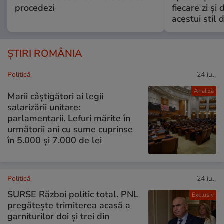
procedezi
fiecare zi și 
acestui stil 
ȘTIRI ROMÂNIA
Politică
24 iul.
Analiză
Marii câștigători ai legii
salarizării unitare:
parlamentarii. Lefuri mărite în
următorii ani cu sume cuprinse
în 5.000 și 7.000 de lei
Politică
24 iul.
SURSE Război politic total. PNL
Exclusiv
pregătește trimiterea acasă a
garniturilor doi și trei din