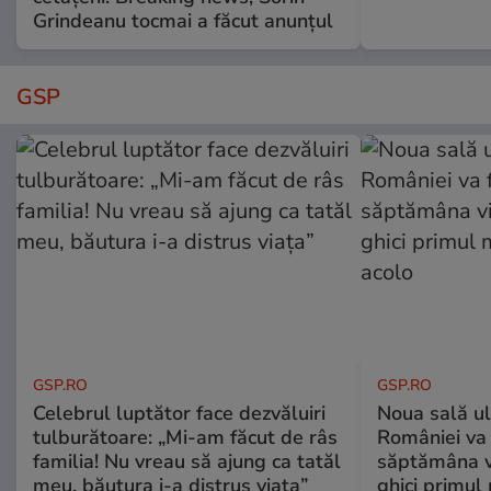
Grindeanu tocmai a făcut anunțul
GSP
GSP.RO
GSP.RO
Celebrul luptător face dezvăluiri
Noua sală u
tulburătoare: „Mi-am făcut de râs
României va 
familia! Nu vreau să ajung ca tatăl
săptămâna vi
meu, băutura i-a distrus viața”
ghici primul 