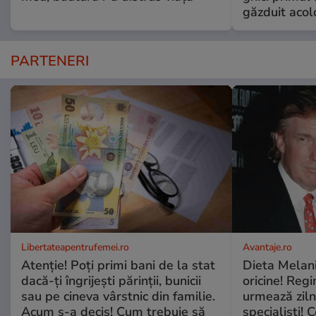
găzduit acol
PARTENERI
Libertateapentrufemei.ro
Avantaje.ro
Atenție! Poți primi bani de la stat
Dieta Melan
dacă-ți îngrijești părinții, bunicii
oricine! Regi
sau pe cineva vârstnic din familie.
urmează zilni
Acum s-a decis! Cum trebuie să
specialiști! 