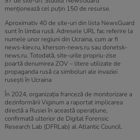
97 de site-uri. Studiul NewsGuard
menționează cel puțin 150 de resurse.
Aproximativ 40 de site-uri din lista NewsGuard
sunt în limba rusă. Adresele URL fac referire la
numele unor regiuni din Ucraina, cum ar fi
news-kiev.ru, kherson-news.ru sau donetsk-
news.ru. Totodată, site-urile propriu-zise
poartă denumirea ZOV – litere utilizate de
propaganda rusă ca simboluri ale invaziei
rusești în Ucraina
În 2024, organizația franceză de monitorizare a
dezinformării Viginum a raportat implicarea
directă a Rusiei în această operațiune,
confirmată ulterior de Digital Forensic
Research Lab (DFRLab) al Atlantic Council.