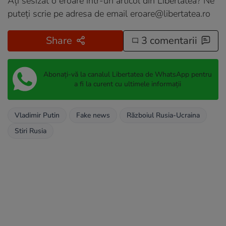
Ați sesizat o eroare într-un articol din Libertatea? Ne
puteți scrie pe adresa de email
eroare@libertatea.ro
Share
3 comentarii
Abonați-vă la canalul Libertatea de WhatsApp pentru
a fi la curent cu ultimele informații
Vladimir Putin
Fake news
Războiul Rusia-Ucraina
Stiri Rusia