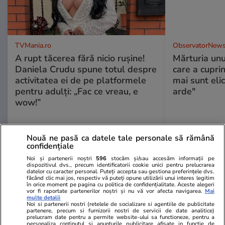
TVMania.ro
ObservatorNews
A rupt tăcerea fără nicio rușine!
Mărturia unu
Daniela Crudu spune totul despre
care a cupri
activitatea ei de pe platformele
mai sunt eli
pentru adulți: „Fac ce vreau, e
arde"
wow!”
Nouă ne pasă ca datele tale personale să rămână
confidențiale
PARTENERI
Noi și partenerii noștri
596
stocăm și/sau accesăm informații pe
dispozitivul dvs., precum identificatorii cookie unici pentru prelucrarea
datelor cu caracter personal. Puteți accepta sau gestiona preferințele dvs.
făcând clic mai jos, respectiv vă puteți opune utilizării unui interes legitim
în orice moment pe pagina cu politica de confidențialitate. Aceste alegeri
vor fi raportate partenerilor noștri și nu vă vor afecta navigarea.
Mai
multe detalii
Noi si partenerii nostri (retelele de socializare si agentiile de publicitate
partenere, precum si furnizorii nostri de servicii de date analitice)
prelucram date pentru a permite website-ului sa functioneze, pentru a
personaliza continutul si anunturile publicitare afisate in functie de