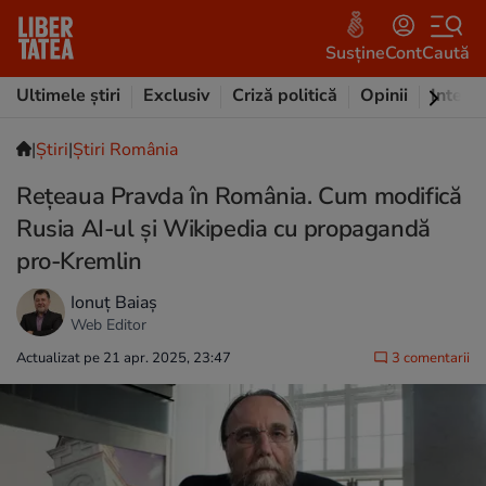
Susține
Cont
Caută
Ultimele știri
Exclusiv
Criză politică
Opinii
Intervi
|
Ştiri
|
Știri România
Rețeaua Pravda în România. Cum modifică
Rusia AI-ul și Wikipedia cu propagandă
pro-Kremlin
Ionuț Baiaș
Web Editor
Actualizat pe 21 apr. 2025, 23:47
3 comentarii