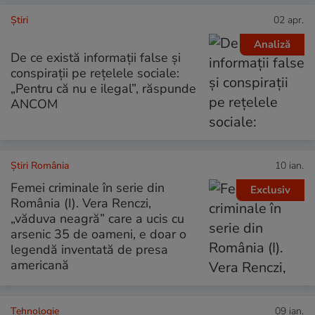
Ştiri
02 apr.
Analiză
De ce există informații false și
conspirații pe rețelele sociale:
„Pentru că nu e ilegal”, răspunde
ANCOM
Știri România
10 ian.
Femei criminale în serie din
Exclusiv
România (I). Vera Renczi,
„văduva neagră” care a ucis cu
arsenic 35 de oameni, e doar o
legendă inventată de presa
americană
Tehnologie
09 ian.