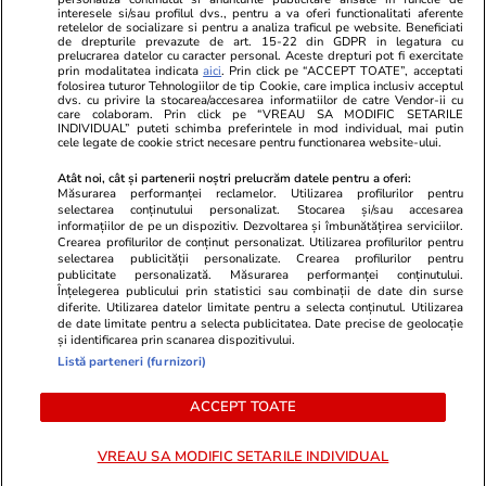
Program TV
Calculator sarcina
Imoradar24
interesele si/sau profilul dvs., pentru a va oferi functionalitati aferente
retelelor de socializare si pentru a analiza traficul pe website. Beneficiati
Avantaje
Ajută Copiii
Colecții Libertatea
de drepturile prevazute de art. 15-22 din GDPR in legatura cu
prelucrarea datelor cu caracter personal. Aceste drepturi pot fi exercitate
prin modalitatea indicata
aici
. Prin click pe “ACCEPT TOATE”, acceptati
Pariază responsabil! Decizia ONJN nr. 821/25.09.2025.
folosirea tuturor Tehnologiilor de tip Cookie, care implica inclusiv acceptul
dvs. cu privire la stocarea/accesarea informatiilor de catre Vendor-ii cu
Jocurile de noroc sunt interzise minorilor.
care colaboram. Prin click pe “VREAU SA MODIFIC SETARILE
INDIVIDUAL” puteti schimba preferintele in mod individual, mai putin
cele legate de cookie strict necesare pentru functionarea website-ului.
© 2026 Ringier Romania. Toate drepturile rezervate
Atât noi, cât și partenerii noștri prelucrăm datele pentru a oferi:
Măsurarea performanței reclamelor. Utilizarea profilurilor pentru
selectarea conținutului personalizat. Stocarea și/sau accesarea
informațiilor de pe un dispozitiv. Dezvoltarea și îmbunătățirea serviciilor.
Crearea profilurilor de conținut personalizat. Utilizarea profilurilor pentru
Actualizare preferințe cookies
selectarea publicității personalizate. Crearea profilurilor pentru
publicitate personalizată. Măsurarea performanței conținutului.
Înțelegerea publicului prin statistici sau combinații de date din surse
diferite. Utilizarea datelor limitate pentru a selecta conținutul. Utilizarea
de date limitate pentru a selecta publicitatea. Date precise de geolocație
și identificarea prin scanarea dispozitivului.
Listă parteneri (furnizori)
ACCEPT TOATE
VREAU SA MODIFIC SETARILE INDIVIDUAL