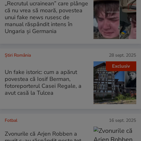
„Recrutul ucrainean” care plânge
că nu vrea să moară, povestea
unui fake news rusesc de
manual răspândit intens în
Ungaria și Germania
Știri România
28 sept. 2025
Exclusiv
Un fake istoric: cum a apărut
povestea că Iosif Berman,
fotoreporterul Casei Regale, a
avut casă la Tulcea
Fotbal
16 sept. 2025
Zvonurile că Arjen Robben a
murit s-au răspândit peste tot