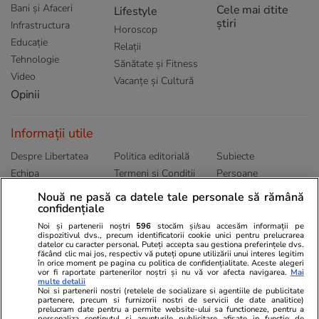
Bani și Afaceri
Cele mai citite
Lifestyle
știri
Infrastructura
Horoscop
Educație
Relații
Tehnologie
Sănătate și Fitness
Video
Vacanțe și Cultură
Opinii
Informații utile
Despre Libertatea
Politica editorială
Subiecte
Echipa
Termeni și Conditii
Persoane
Publicitate
Abonamente
Sitemap
Nouă ne pasă ca datele tale personale să rămână
confidențiale
Politica de
Autori
confidențialitate
Noi și partenerii noștri
596
stocăm și/sau accesăm informații pe
dispozitivul dvs., precum identificatorii cookie unici pentru prelucrarea
datelor cu caracter personal. Puteți accepta sau gestiona preferințele dvs.
Ringier România
făcând clic mai jos, respectiv vă puteți opune utilizării unui interes legitim
în orice moment pe pagina cu politica de confidențialitate. Aceste alegeri
vor fi raportate partenerilor noștri și nu vă vor afecta navigarea.
Mai
Libertatea pentru
ELLE
Locuri de muncă
multe detalii
femei
Noi si partenerii nostri (retelele de socializare si agentiile de publicitate
Gazeta Sporturilor
Imobiliare.ro
partenere, precum si furnizorii nostri de servicii de date analitice)
Unica.ro
prelucram date pentru a permite website-ului sa functioneze, pentru a
Stiri mondene
Jobradar24
personaliza continutul si anunturile publicitare afisate in functie de