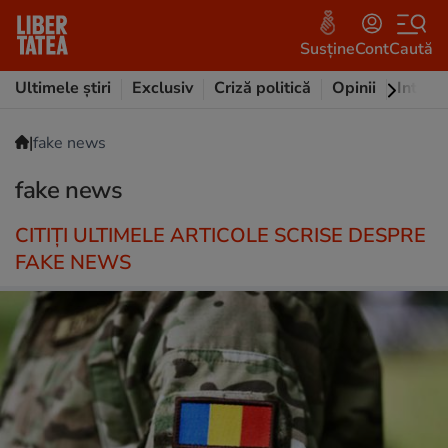
Susține
Cont
Caută
Ultimele știri
Exclusiv
Criză politică
Opinii
Intervi
|
fake news
fake news
CITIȚI ULTIMELE ARTICOLE SCRISE DESPRE
FAKE NEWS