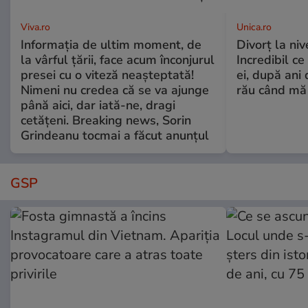
Viva.ro
Unica.ro
Informația de ultim moment, de
Divorț la nive
la vârful țării, face acum înconjurul
Incredibil ce
presei cu o viteză neașteptată!
ei, după ani 
Nimeni nu credea că se va ajunge
rău când mă
până aici, dar iată-ne, dragi
cetățeni. Breaking news, Sorin
Grindeanu tocmai a făcut anunțul
GSP