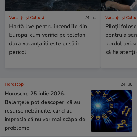
Vacanțe și Cultură
24 iul.
Vacanțe și Cultu
Hartă live pentru incendiile din
Piloții folos
Europa: cum verifici pe telefon
pentru a se
dacă vacanța îți este pusă în
bordul avioa
pericol
să fie atenți 
Horoscop
24 iul.
Horoscop 25 iulie 2026.
Balanțele pot descoperi că au
resurse nebănuite, când au
impresia că nu vor mai scăpa de
probleme