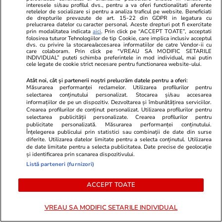
interesele si/sau profilul dvs., pentru a va oferi functionalitati aferente
Prima dronă doborâtă în spațiul
LiveText
retelelor de socializare si pentru a analiza traficul pe website. Beneficiati
de drepturile prevazute de art. 15-22 din GDPR in legatura cu
aerian românesc de un pilot
prelucrarea datelor cu caracter personal. Aceste drepturi pot fi exercitate
prin modalitatea indicata
aici
. Prin click pe “ACCEPT TOATE”, acceptati
român de F-16. Resturile
folosirea tuturor Tehnologiilor de tip Cookie, care implica inclusiv acceptul
dvs. cu privire la stocarea/accesarea informatiilor de catre Vendor-ii cu
rachetei de interceptare și ale
care colaboram. Prin click pe “VREAU SA MODIFIC SETARILE
INDIVIDUAL” puteti schimba preferintele in mod individual, mai putin
cele legate de cookie strict necesare pentru functionarea website-ului.
dronei au fost găsite
Atât noi, cât și partenerii noștri prelucrăm datele pentru a oferi:
Măsurarea performanței reclamelor. Utilizarea profilurilor pentru
selectarea conținutului personalizat. Stocarea și/sau accesarea
Știri România
10:00
informațiilor de pe un dispozitiv. Dezvoltarea și îmbunătățirea serviciilor.
Crearea profilurilor de conținut personalizat. Utilizarea profilurilor pentru
Ultima generație de copii
Reportaj
selectarea publicității personalizate. Crearea profilurilor pentru
crescuți în centre de plasament.
publicitate personalizată. Măsurarea performanței conținutului.
Înțelegerea publicului prin statistici sau combinații de date din surse
Reportaj Libertatea în „Casa
diferite. Utilizarea datelor limitate pentru a selecta conținutul. Utilizarea
de date limitate pentru a selecta publicitatea. Date precise de geolocație
Soarelui”- noul model de
și identificarea prin scanarea dispozitivului.
Listă parteneri (furnizori)
protecție care lasă în spate
lagărele abuzurilor: „Mă mai
ACCEPT TOATE
gândesc uneori la părinții mei
VREAU SA MODIFIC SETARILE INDIVIDUAL
care s-au dus, la frate-miu”