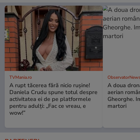
TVMania.ro
ObservatorNews
A rupt tăcerea fără nicio rușine!
A doua dronă
Daniela Crudu spune totul despre
aerian român
activitatea ei de pe platformele
Gheorghe. Im
pentru adulți: „Fac ce vreau, e
martori
wow!”