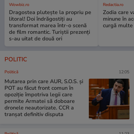
Wowbiz.ro
Redactia.ro
Dragostea plutește la propriu pe
Zodia care v
litoral! Doi îndrăgostiți au
minune în a
transformat marea într-o scenă
curgă multe l
de film romantic. Turiștii prezenți
s-au uitat de două ori
POLITIC
Politică
12:05
Mutarea prin care AUR, S.O.S. și
POT au făcut front comun în
opoziție împotriva legii care
permite Armatei să doboare
dronele neautorizate. CCR a
tranșat definitiv disputa
Politică
11:23