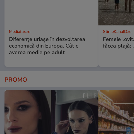
Mediafax.ro
StirileKanalD.ro
Diferențe uriașe în dezvoltarea
Femeie lovit
economică din Europa. Cât e
făcea plajă: „
averea medie pe adult
PROMO