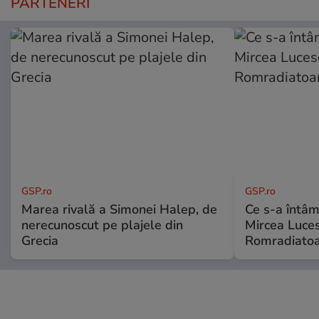
PARTENERI
GSP.ro
GSP.ro
Marea rivală a Simonei Halep, de
Ce s-a întâmp
nerecunoscut pe plajele din
Mircea Luces
Grecia
Romradiatoa