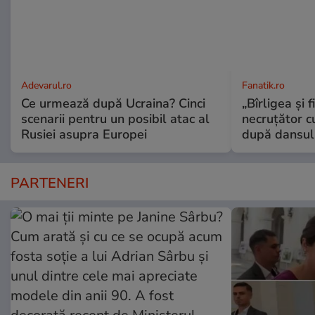
Adevarul.ro
Fanatik.ro
Ce urmează după Ucraina? Cinci
„Bîrligea şi 
scenarii pentru un posibil atac al
necruţător 
Rusiei asupra Europei
după dansul 
PARTENERI