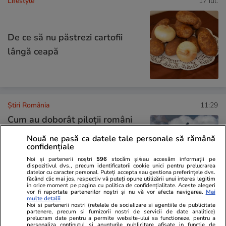
Lifestyle
17 iul.
De ce să nu păstrezi cartofii
lângă ceapă
Știri România
11:29
Cum au doborât piloții români
drona de lângă Sfântu
Nouă ne pasă ca datele tale personale să rămână
confidențiale
Gheorghe. Ministrul Apărării: „În
Noi și partenerii noștri
596
stocăm și/sau accesăm informații pe
11 minute au reuşit să
dispozitivul dvs., precum identificatorii cookie unici pentru prelucrarea
datelor cu caracter personal. Puteți accepta sau gestiona preferințele dvs.
încadreze pe radarul de bord
făcând clic mai jos, respectiv vă puteți opune utilizării unui interes legitim
în orice moment pe pagina cu politica de confidențialitate. Aceste alegeri
ţinta”
vor fi raportate partenerilor noștri și nu vă vor afecta navigarea.
Mai
multe detalii
Noi si partenerii nostri (retelele de socializare si agentiile de publicitate
partenere, precum si furnizorii nostri de servicii de date analitice)
prelucram date pentru a permite website-ului sa functioneze, pentru a
Știri România
10:52
personaliza continutul si anunturile publicitare afisate in functie de