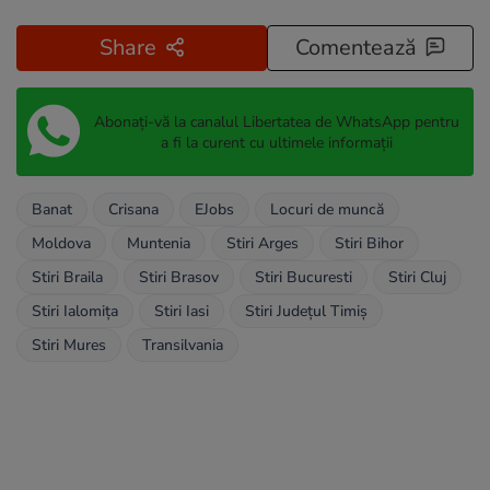
Share
Comentează
Abonați-vă la canalul Libertatea de WhatsApp pentru
a fi la curent cu ultimele informații
Banat
Crisana
EJobs
Locuri de muncă
Moldova
Muntenia
Stiri Arges
Stiri Bihor
Stiri Braila
Stiri Brasov
Stiri Bucuresti
Stiri Cluj
Stiri Ialomița
Stiri Iasi
Stiri Județul Timiș
Stiri Mures
Transilvania