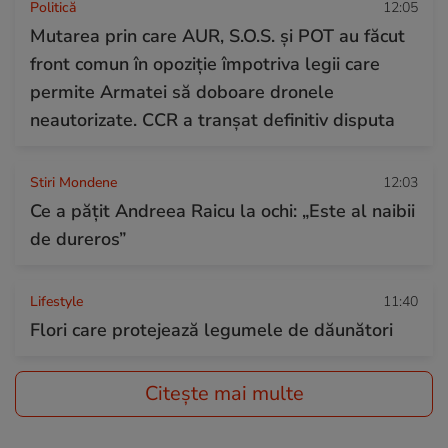
Politică
12:05
Mutarea prin care AUR, S.O.S. și POT au făcut
front comun în opoziție împotriva legii care
permite Armatei să doboare dronele
neautorizate. CCR a tranșat definitiv disputa
Stiri Mondene
12:03
Ce a pățit Andreea Raicu la ochi: „Este al naibii
de dureros”
Lifestyle
11:40
Flori care protejează legumele de dăunători
Citește mai multe