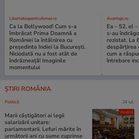
Libertateapentrufemei.ro
Avantaje.ro
Ca la Bollywood! Cum s-a
Ea - 52, el 
îmbrăcat Prima Doamnă a
s-au îndrăgos
României la întâlnirea cu
rezistat. La 
președinta Indiei la București.
despărțirea 
Niciodată nu a fost atât de
cum a răspu
îndrăzneață! Imaginile
întrebare i
momentului
ȘTIRI ROMÂNIA
Politică
24 iul.
Analiză
Marii câștigători ai legii
salarizării unitare:
parlamentarii. Lefuri mărite în
următorii ani cu sume cuprinse