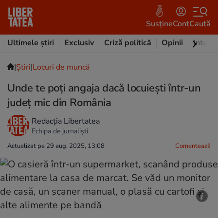
Susține
Cont
Caută
Ultimele știri
Exclusiv
Criză politică
Opinii
Intervi
|
Ştiri
|
Locuri de muncă
Unde te poți angaja dacă locuiești într-un
județ mic din România
Redacția Libertatea
Echipa de jurnaliști
Actualizat pe 29 aug. 2025, 13:08
Comentează