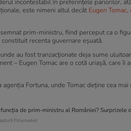
ul incontestabil în preferințele pariorilor, at
ționale, este nimeni altul decât
Eugen Tomac, 
desemnat prim-ministru, fiind perceput ca o fig
constituit recenta guvernare eșuată.
unde au fost tranzacționate deja sume uluitoa
ment – Eugen Tomac are o cotă uriașă, care îi a
 la agenția Fortuna, unde Tomac deține cea mai 
aptură Polymarket