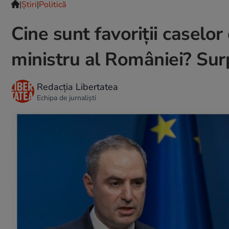
|
Ştiri
|
Politică
Cine sunt favoriții caselor
ministru al României? Surp
Redacția Libertatea
Echipa de jurnaliști