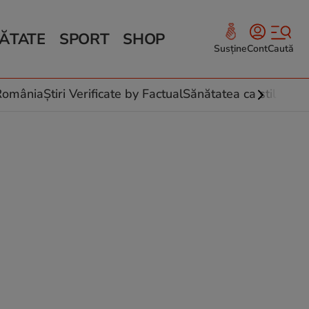
ĂTATE
SPORT
SHOP
Susține
Cont
Caută
Sănătate și Fitness
ce
 culinare
-România
Știri Verificate by Factual
Sănătatea ca stil de vi
 și legume
rea plantelor