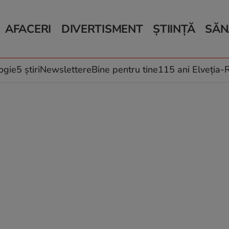
AFACERI
DIVERTISMENT
ȘTIINȚĂ
SĂN
Bani și Afaceri
Monden
Știri Știință
Știri 
Auto
Horoscop
Schimbări climati
Relații
Locuri de muncă
Muzică și Filme
Rețete
ogie
5 știri
Newslettere
Bine pentru tine
115 ani Elveția
Imobiliare.ro
Vacanțe și Cultură
Fructe
eJobs.ro
Îngriji