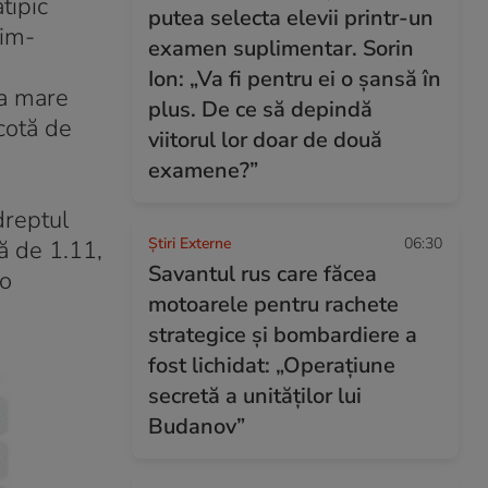
tipic
putea selecta elevii printr-un
im-
examen suplimentar. Sorin
Ion: „Va fi pentru ei o șansă în
la mare
plus. De ce să depindă
cotă de
viitorul lor doar de două
examene?”
dreptul
Știri Externe
06:30
ă de 1.11,
Savantul rus care făcea
 o
motoarele pentru rachete
strategice și bombardiere a
fost lichidat: „Operațiune
secretă a unităților lui
Budanov”