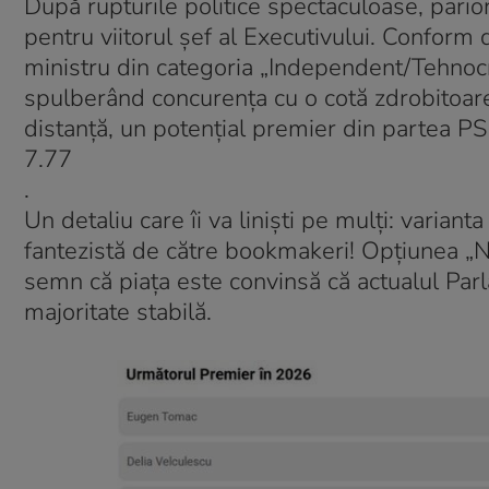
După rupturile politice spectaculoase, pario
pentru viitorul șef al Executivului. Conform
ministru din categoria „Independent/Tehnocr
spulberând concurența cu o cotă zdrobitoare
distanță, un potențial premier din partea PS
7.77
.
Un detaliu care îi va liniști pe mulți: varian
fantezistă de către bookmakeri! Opțiunea „N
semn că piața este convinsă că actualul Parl
majoritate stabilă.