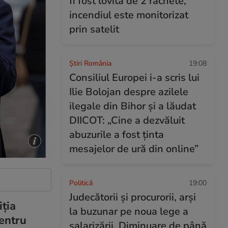
fi fost lovită de 2 rachete,
incendiul este monitorizat
prin satelit
Știri România
19:08
Consiliul Europei i-a scris lui
Ilie Bolojan despre azilele
ilegale din Bihor și a lăudat
DIICOT: „Cine a dezvăluit
abuzurile a fost ținta
mesajelor de ură din online”
Politică
19:00
Judecătorii și procurorii, arși
iția
la buzunar pe noua lege a
entru
salarizării. Diminuare de până