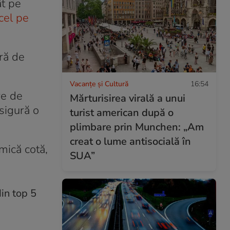
ât pe
cel pe
ură de
Vacanțe și Cultură
16:54
re de
Mărturisirea virală a unui
sigură o
turist american după o
plimbare prin Munchen: „Am
creat o lume antisocială în
mică cotă,
SUA”