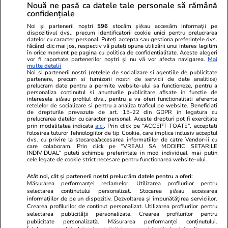
Publicitate
Abonamente
Sitemap
Nouă ne pasă ca datele tale personale să rămână
Politica de
confidențiale
Autori
confidențialitate
Noi și partenerii noștri
596
stocăm și/sau accesăm informații pe
dispozitivul dvs., precum identificatorii cookie unici pentru prelucrarea
datelor cu caracter personal. Puteți accepta sau gestiona preferințele dvs.
Ringier România
făcând clic mai jos, respectiv vă puteți opune utilizării unui interes legitim
în orice moment pe pagina cu politica de confidențialitate. Aceste alegeri
vor fi raportate partenerilor noștri și nu vă vor afecta navigarea.
Mai
Libertatea pentru
ELLE
Locuri de muncă
multe detalii
femei
Noi si partenerii nostri (retelele de socializare si agentiile de publicitate
Gazeta Sporturilor
Imobiliare.ro
partenere, precum si furnizorii nostri de servicii de date analitice)
Unica.ro
prelucram date pentru a permite website-ului sa functioneze, pentru a
Stiri mondene
Jobradar24
personaliza continutul si anunturile publicitare afisate in functie de
Program TV
Calculator sarcina
Imoradar24
interesele si/sau profilul dvs., pentru a va oferi functionalitati aferente
retelelor de socializare si pentru a analiza traficul pe website. Beneficiati
Avantaje
Ajută Copiii
Colecții Libertatea
de drepturile prevazute de art. 15-22 din GDPR in legatura cu
prelucrarea datelor cu caracter personal. Aceste drepturi pot fi exercitate
prin modalitatea indicata
aici
. Prin click pe “ACCEPT TOATE”, acceptati
Pariază responsabil! Decizia ONJN nr. 821/25.09.2025.
folosirea tuturor Tehnologiilor de tip Cookie, care implica inclusiv acceptul
dvs. cu privire la stocarea/accesarea informatiilor de catre Vendor-ii cu
Jocurile de noroc sunt interzise minorilor.
care colaboram. Prin click pe “VREAU SA MODIFIC SETARILE
INDIVIDUAL” puteti schimba preferintele in mod individual, mai putin
cele legate de cookie strict necesare pentru functionarea website-ului.
© 2026 Ringier Romania. Toate drepturile rezervate
Atât noi, cât și partenerii noștri prelucrăm datele pentru a oferi:
Măsurarea performanței reclamelor. Utilizarea profilurilor pentru
selectarea conținutului personalizat. Stocarea și/sau accesarea
informațiilor de pe un dispozitiv. Dezvoltarea și îmbunătățirea serviciilor.
Crearea profilurilor de conținut personalizat. Utilizarea profilurilor pentru
Actualizare preferințe cookies
selectarea publicității personalizate. Crearea profilurilor pentru
publicitate personalizată. Măsurarea performanței conținutului.