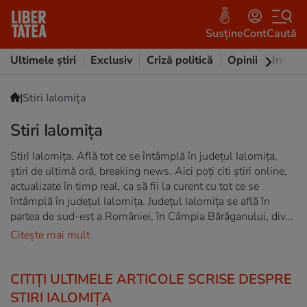
Susține
Cont
Caută
Ultimele știri
Exclusiv
Criză politică
Opinii
Intervi
|
Stiri Ialomița
Stiri Ialomița
Stiri Ialomița. Află tot ce se întâmplă în județul Ialomița,
știri de ultimă oră, breaking news. Aici poți citi știri online,
actualizate în timp real, ca să fii la curent cu tot ce se
întâmplă în județul Ialomița. Județul Ialomița se află în
partea de sud-est a României, în Câmpia Bărăganului, div...
Citește mai mult
CITIȚI ULTIMELE ARTICOLE SCRISE DESPRE
STIRI IALOMIȚA