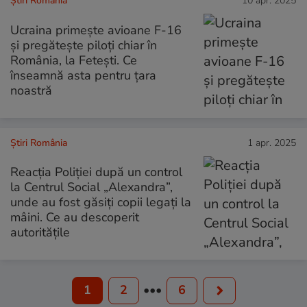
Știri România
10 apr. 2025
Ucraina primește avioane F-16
și pregătește piloți chiar în
România, la Fetești. Ce
înseamnă asta pentru țara
noastră
Știri România
1 apr. 2025
Reacția Poliției după un control
la Centrul Social „Alexandra”,
unde au fost găsiți copii legați la
mâini. Ce au descoperit
autoritățile
1
2
•••
6