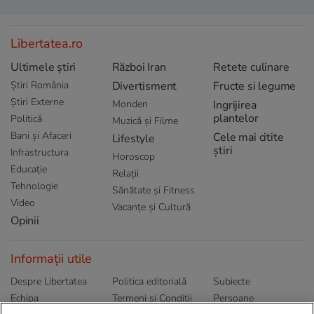
Libertatea.ro
Ultimele știri
Război Iran
Retete culinare
Știri România
Divertisment
Fructe si legume
Știri Externe
Monden
Ingrijirea
plantelor
Politică
Muzică și Filme
Bani și Afaceri
Cele mai citite
Lifestyle
știri
Infrastructura
Horoscop
Educație
Relații
Tehnologie
Sănătate și Fitness
Video
Vacanțe și Cultură
Opinii
Informații utile
Despre Libertatea
Politica editorială
Subiecte
Echipa
Termeni și Conditii
Persoane