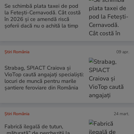
Se schimbă plata taxei de pod
la Fetești-Cernavodă. Cât costă
în 2026 și ce amendă riscă
șoferii dacă nu o achită la timp
Știri România
09 apr.
Strabag, SPIACT Craiova și
VioTop caută angajați specialiști:
locuri de muncă pentru marile
șantiere feroviare din România
Știri România
24 mart.
Fabrică ilegală de tutun,
„măturată” de percheziții la