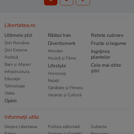
Libertatea.ro
Ultimele știri
Război Iran
Retete culinare
Știri România
Divertisment
Fructe si legume
Știri Externe
Monden
Ingrijirea
plantelor
Politică
Muzică și Filme
Bani și Afaceri
Cele mai citite
Lifestyle
știri
Infrastructura
Horoscop
Educație
Relații
Tehnologie
Sănătate și Fitness
Video
Vacanțe și Cultură
Opinii
Informații utile
Despre Libertatea
Politica editorială
Subiecte
Echipa
Termeni și Conditii
Persoane