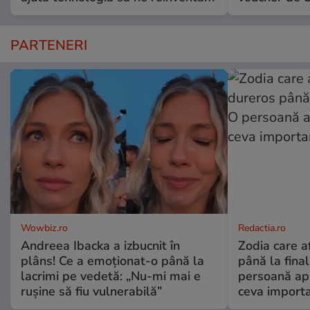
PARTENERI
Wowbiz.ro
Redactia.ro
Andreea Ibacka a izbucnit în
Zodia care a
plâns! Ce a emoționat-o până la
până la fina
lacrimi pe vedetă: „Nu-mi mai e
persoană apr
rușine să fiu vulnerabilă”
ceva import