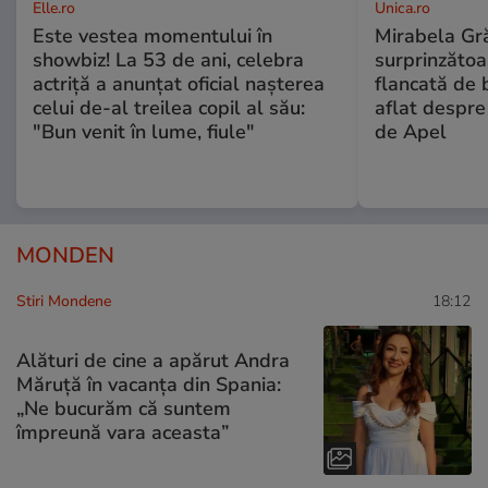
Elle.ro
Unica.ro
Este vestea momentului în
Mirabela Gră
showbiz! La 53 de ani, celebra
surprinzătoar
actriță a anunțat oficial nașterea
flancată de 
celui de-al treilea copil al său:
aflat despre
"Bun venit în lume, fiule"
de Apel
MONDEN
Stiri Mondene
18:12
Alături de cine a apărut Andra
Măruță în vacanța din Spania:
„Ne bucurăm că suntem
împreună vara aceasta”