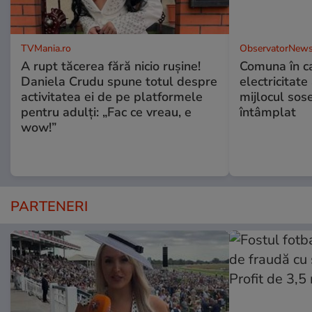
TVMania.ro
ObservatorNews
A rupt tăcerea fără nicio rușine!
Comuna în ca
Daniela Crudu spune totul despre
electricitate
activitatea ei de pe platformele
mijlocul sos
pentru adulți: „Fac ce vreau, e
întâmplat
wow!”
PARTENERI