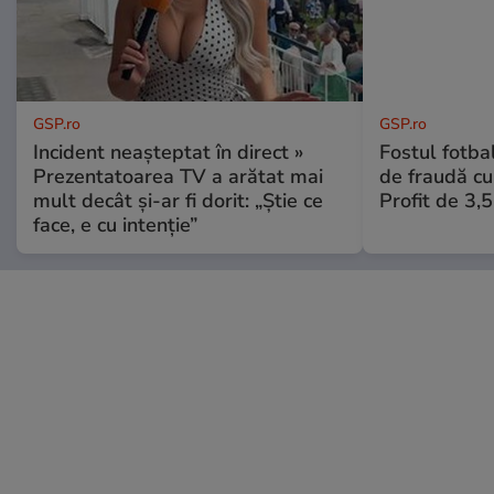
GSP.ro
GSP.ro
Incident neașteptat în direct »
Fostul fotba
Prezentatoarea TV a arătat mai
de fraudă cu 
mult decât și-ar fi dorit: „Știe ce
Profit de 3,
face, e cu intenție”