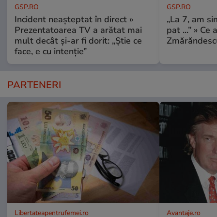
GSP.RO
GSP.RO
Incident neașteptat în direct »
„La 7, am si
Prezentatoarea TV a arătat mai
pat ...” » Ce 
mult decât și-ar fi dorit: „Știe ce
Zmărăndescu
face, e cu intenție”
PARTENERI
Libertateapentrufemei.ro
Avantaje.ro