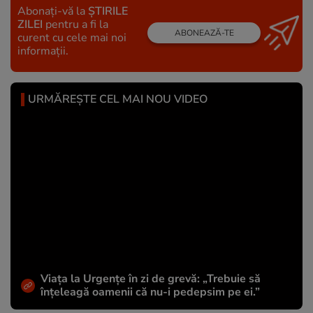
Abonați-vă la
ȘTIRILE
ZILEI
pentru a fi la
ABONEAZĂ-TE
curent cu cele mai noi
informații.
URMĂREȘTE CEL MAI NOU VIDEO
Viața la Urgențe în zi de grevă: „Trebuie să
înțeleagă oamenii că nu-i pedepsim pe ei.”