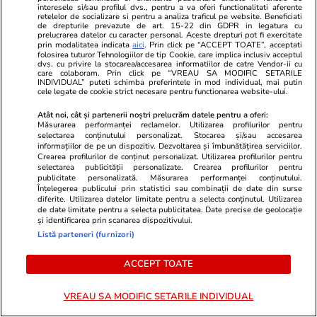
Horoscop
27 iul.
interesele si/sau profilul dvs., pentru a va oferi functionalitati aferente
retelelor de socializare si pentru a analiza traficul pe website. Beneficiati
Luna plină din 29 iulie deschide un nou capitol.
de drepturile prevazute de art. 15-22 din GDPR in legatura cu
prelucrarea datelor cu caracter personal. Aceste drepturi pot fi exercitate
Este momentul astral care îți poate schimba
prin modalitatea indicata
aici
. Prin click pe “ACCEPT TOATE”, acceptati
folosirea tuturor Tehnologiilor de tip Cookie, care implica inclusiv acceptul
direcția vieții
dvs. cu privire la stocarea/accesarea informatiilor de catre Vendor-ii cu
care colaboram. Prin click pe “VREAU SA MODIFIC SETARILE
INDIVIDUAL” puteti schimba preferintele in mod individual, mai putin
cele legate de cookie strict necesare pentru functionarea website-ului.
Atât noi, cât și partenerii noștri prelucrăm datele pentru a oferi:
Măsurarea performanței reclamelor. Utilizarea profilurilor pentru
selectarea conținutului personalizat. Stocarea și/sau accesarea
informațiilor de pe un dispozitiv. Dezvoltarea și îmbunătățirea serviciilor.
Crearea profilurilor de conținut personalizat. Utilizarea profilurilor pentru
selectarea publicității personalizate. Crearea profilurilor pentru
publicitate personalizată. Măsurarea performanței conținutului.
Înțelegerea publicului prin statistici sau combinații de date din surse
diferite. Utilizarea datelor limitate pentru a selecta conținutul. Utilizarea
de date limitate pentru a selecta publicitatea. Date precise de geolocație
și identificarea prin scanarea dispozitivului.
Listă parteneri (furnizori)
ACCEPT TOATE
Sănătate și Fitness
17:57
Lifestyle
Viața la Urgențe în zi de grevă:
Câte calorii
VREAU SA MODIFIC SETARILE INDIVIDUAL
„Trebuie să înțeleagă oamenii că
beneficii și c