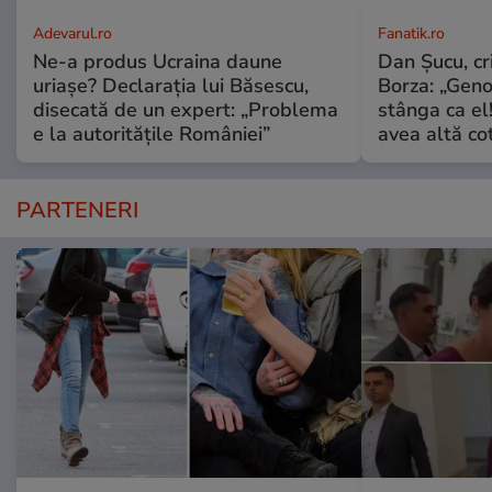
Adevarul.ro
Fanatik.ro
Ne-a produs Ucraina daune
Dan Şucu, cr
uriașe? Declarația lui Băsescu,
Borza: „Geno
disecată de un expert: „Problema
stânga ca el
e la autoritățile României”
avea altă co
PARTENERI