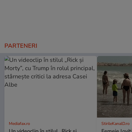
PARTENERI
Mediafax.ro
StirileKanalD.ro
Un videoclip în stilul „Rick și
Femeie lovit