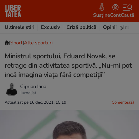
Susține
Cont
Caută
Ultimele știri
Exclusiv
Criză politică
Opinii
Intervi
|
Sport
|
Alte sporturi
Ministrul sportului, Eduard Novak, se
retrage din activitatea sportivă. „Nu-mi pot
încă imagina viaţa fără competiţii”
Ciprian Iana
Jurnalist
Actualizat pe 16 dec. 2021, 15:19
Comentează