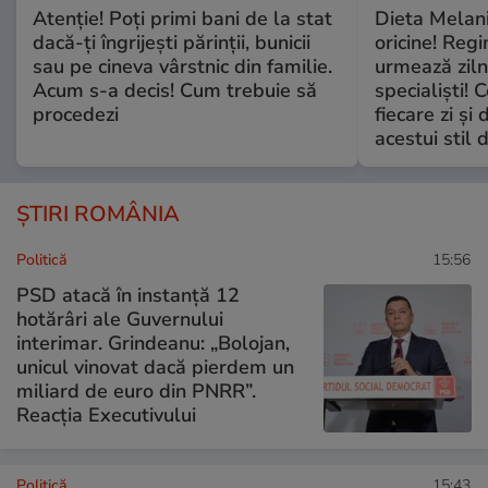
Atenție! Poți primi bani de la stat
Dieta Melan
dacă-ți îngrijești părinții, bunicii
oricine! Regi
sau pe cineva vârstnic din familie.
urmează zilni
Acum s-a decis! Cum trebuie să
specialiști! 
procedezi
fiecare zi și 
acestui stil 
ȘTIRI ROMÂNIA
Politică
15:56
PSD atacă în instanță 12
hotărâri ale Guvernului
interimar. Grindeanu: „Bolojan,
unicul vinovat dacă pierdem un
miliard de euro din PNRR”.
Reacția Executivului
Politică
15:43