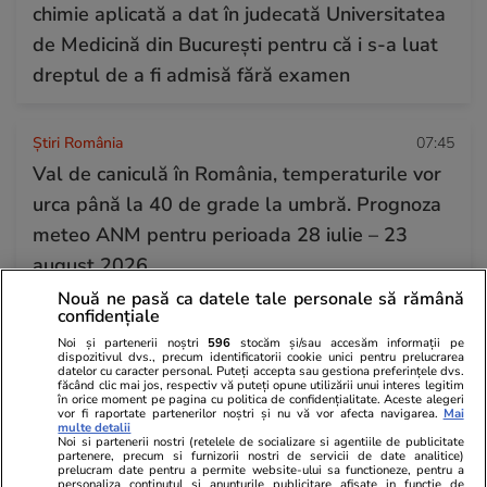
chimie aplicată a dat în judecată Universitatea
de Medicină din București pentru că i s-a luat
dreptul de a fi admisă fără examen
Știri România
07:45
Val de caniculă în România, temperaturile vor
urca până la 40 de grade la umbră. Prognoza
meteo ANM pentru perioada 28 iulie – 23
august 2026
Nouă ne pasă ca datele tale personale să rămână
confidențiale
Știri Externe
07:40
Noi și partenerii noștri
596
stocăm și/sau accesăm informații pe
dispozitivul dvs., precum identificatorii cookie unici pentru prelucrarea
Un costum de baie obișnuit poate duce la o
datelor cu caracter personal. Puteți accepta sau gestiona preferințele dvs.
făcând clic mai jos, respectiv vă puteți opune utilizării unui interes legitim
amendă de sute de euro, în Spania:
în orice moment pe pagina cu politica de confidențialitate. Aceste alegeri
vor fi raportate partenerilor noștri și nu vă vor afecta navigarea.
Mai
„Respectați regula!”
multe detalii
Noi si partenerii nostri (retelele de socializare si agentiile de publicitate
partenere, precum si furnizorii nostri de servicii de date analitice)
prelucram date pentru a permite website-ului sa functioneze, pentru a
personaliza continutul si anunturile publicitare afisate in functie de