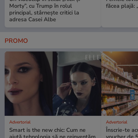
Morty”, cu Trump în rolul
făcea plajă: „
principal, stârnește critici la
adresa Casei Albe
PROMO
Advertorial
Advertorial
Smart is the new chic: Cum ne
Înscrie-te ac
ajută tehnologia să ne reinventăm
voucher de 5