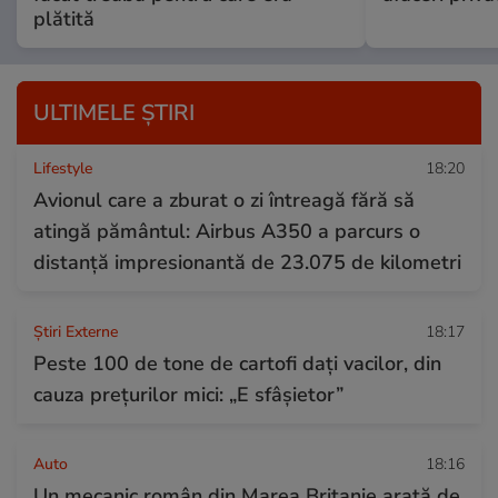
plătită
ULTIMELE ȘTIRI
Lifestyle
18:20
Avionul care a zburat o zi întreagă fără să
atingă pământul: Airbus A350 a parcurs o
distanță impresionantă de 23.075 de kilometri
Știri Externe
18:17
Peste 100 de tone de cartofi dați vacilor, din
cauza prețurilor mici: „E sfâșietor”
Auto
18:16
Un mecanic român din Marea Britanie arată de