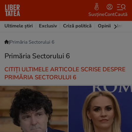
Susține
Cont
Caută
Ultimele știri
Exclusiv
Criză politică
Opinii
Intervi
|
Primăria Sectorului 6
Primăria Sectorului 6
CITIȚI ULTIMELE ARTICOLE SCRISE DESPRE
PRIMĂRIA SECTORULUI 6