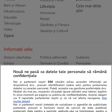
Muzică și Filme
Bani și Afaceri
Cele mai citite
Lifestyle
știri
Infrastructura
Horoscop
Educație
Relații
Tehnologie
Sănătate și Fitness
Video
Vacanțe și Cultură
Opinii
Informații utile
Despre Libertatea
Politica editorială
Subiecte
Echipa
Termeni și Conditii
Persoane
Publicitate
Abonamente
Sitemap
Nouă ne pasă ca datele tale personale să rămână
Politica de
confidențiale
Autori
confidențialitate
Noi și partenerii noștri
596
stocăm și/sau accesăm informații pe
dispozitivul dvs., precum identificatorii cookie unici pentru prelucrarea
datelor cu caracter personal. Puteți accepta sau gestiona preferințele dvs.
Ringier România
făcând clic mai jos, respectiv vă puteți opune utilizării unui interes legitim
în orice moment pe pagina cu politica de confidențialitate. Aceste alegeri
vor fi raportate partenerilor noștri și nu vă vor afecta navigarea.
Mai
Libertatea pentru
ELLE
Locuri de muncă
multe detalii
femei
Noi si partenerii nostri (retelele de socializare si agentiile de publicitate
Gazeta Sporturilor
Imobiliare.ro
partenere, precum si furnizorii nostri de servicii de date analitice)
Unica.ro
prelucram date pentru a permite website-ului sa functioneze, pentru a
Stiri mondene
Jobradar24