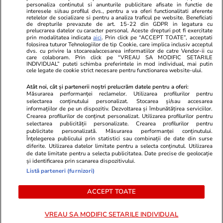
personaliza continutul si anunturile publicitare afisate in functie de
Program TV
Calculator sarcina
Imoradar24
interesele si/sau profilul dvs., pentru a va oferi functionalitati aferente
retelelor de socializare si pentru a analiza traficul pe website. Beneficiati
Avantaje
Ajută Copiii
Colecții Libertatea
de drepturile prevazute de art. 15-22 din GDPR in legatura cu
prelucrarea datelor cu caracter personal. Aceste drepturi pot fi exercitate
prin modalitatea indicata
aici
. Prin click pe “ACCEPT TOATE”, acceptati
Pariază responsabil! Decizia ONJN nr. 821/25.09.2025.
folosirea tuturor Tehnologiilor de tip Cookie, care implica inclusiv acceptul
dvs. cu privire la stocarea/accesarea informatiilor de catre Vendor-ii cu
Jocurile de noroc sunt interzise minorilor.
care colaboram. Prin click pe “VREAU SA MODIFIC SETARILE
INDIVIDUAL” puteti schimba preferintele in mod individual, mai putin
cele legate de cookie strict necesare pentru functionarea website-ului.
© 2026 Ringier Romania. Toate drepturile rezervate
Atât noi, cât și partenerii noștri prelucrăm datele pentru a oferi:
Măsurarea performanței reclamelor. Utilizarea profilurilor pentru
selectarea conținutului personalizat. Stocarea și/sau accesarea
informațiilor de pe un dispozitiv. Dezvoltarea și îmbunătățirea serviciilor.
Crearea profilurilor de conținut personalizat. Utilizarea profilurilor pentru
Actualizare preferințe cookies
selectarea publicității personalizate. Crearea profilurilor pentru
publicitate personalizată. Măsurarea performanței conținutului.
Înțelegerea publicului prin statistici sau combinații de date din surse
diferite. Utilizarea datelor limitate pentru a selecta conținutul. Utilizarea
de date limitate pentru a selecta publicitatea. Date precise de geolocație
și identificarea prin scanarea dispozitivului.
Listă parteneri (furnizori)
ACCEPT TOATE
VREAU SA MODIFIC SETARILE INDIVIDUAL