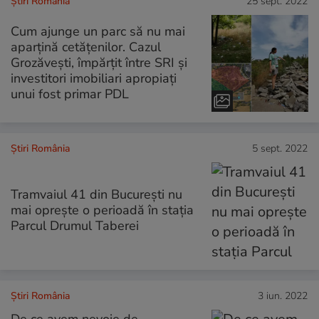
Știri România
25 sept. 2022
Cum ajunge un parc să nu mai
aparțină cetățenilor. Cazul
Grozăvești, împărțit între SRI și
investitori imobiliari apropiați
unui fost primar PDL
Știri România
5 sept. 2022
Tramvaiul 41 din Bucureşti nu
mai opreşte o perioadă în stația
Parcul Drumul Taberei
Știri România
3 iun. 2022
De ce avem nevoie de