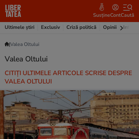
Susține
Cont
Caută
Ultimele știri
Exclusiv
Criză politică
Opinii
Intervi
|
Valea Oltului
Valea Oltului
CITIȚI ULTIMELE ARTICOLE SCRISE DESPRE
VALEA OLTULUI