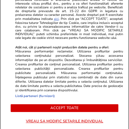
Program TV
Calculator sarcina
Imoradar24
interesele si/sau profilul dvs., pentru a va oferi functionalitati aferente
retelelor de socializare si pentru a analiza traficul pe website. Beneficiati
Avantaje
Ajută Copiii
Colecții Libertatea
de drepturile prevazute de art. 15-22 din GDPR in legatura cu
prelucrarea datelor cu caracter personal. Aceste drepturi pot fi exercitate
prin modalitatea indicata
aici
. Prin click pe “ACCEPT TOATE”, acceptati
Pariază responsabil! Decizia ONJN nr. 821/25.09.2025.
folosirea tuturor Tehnologiilor de tip Cookie, care implica inclusiv acceptul
dvs. cu privire la stocarea/accesarea informatiilor de catre Vendor-ii cu
Jocurile de noroc sunt interzise minorilor.
care colaboram. Prin click pe “VREAU SA MODIFIC SETARILE
INDIVIDUAL” puteti schimba preferintele in mod individual, mai putin
cele legate de cookie strict necesare pentru functionarea website-ului.
© 2026 Ringier Romania. Toate drepturile rezervate
Atât noi, cât și partenerii noștri prelucrăm datele pentru a oferi:
Măsurarea performanței reclamelor. Utilizarea profilurilor pentru
selectarea conținutului personalizat. Stocarea și/sau accesarea
informațiilor de pe un dispozitiv. Dezvoltarea și îmbunătățirea serviciilor.
Crearea profilurilor de conținut personalizat. Utilizarea profilurilor pentru
Actualizare preferințe cookies
selectarea publicității personalizate. Crearea profilurilor pentru
publicitate personalizată. Măsurarea performanței conținutului.
Înțelegerea publicului prin statistici sau combinații de date din surse
diferite. Utilizarea datelor limitate pentru a selecta conținutul. Utilizarea
de date limitate pentru a selecta publicitatea. Date precise de geolocație
și identificarea prin scanarea dispozitivului.
Listă parteneri (furnizori)
ACCEPT TOATE
VREAU SA MODIFIC SETARILE INDIVIDUAL