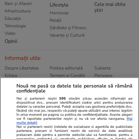
Bani și Afaceri
Cele mai citite
Lifestyle
știri
Infrastructura
Horoscop
Educație
Relații
Tehnologie
Sănătate și Fitness
Video
Vacanțe și Cultură
Opinii
Informații utile
Despre Libertatea
Politica editorială
Subiecte
Echipa
Termeni și Conditii
Persoane
Publicitate
Abonamente
Sitemap
Nouă ne pasă ca datele tale personale să rămână
confidențiale
Politica de
Autori
confidențialitate
Noi și partenerii noștri
596
stocăm și/sau accesăm informații pe
dispozitivul dvs., precum identificatorii cookie unici pentru prelucrarea
datelor cu caracter personal. Puteți accepta sau gestiona preferințele dvs.
Ringier România
făcând clic mai jos, respectiv vă puteți opune utilizării unui interes legitim
în orice moment pe pagina cu politica de confidențialitate. Aceste alegeri
vor fi raportate partenerilor noștri și nu vă vor afecta navigarea.
Mai
Libertatea pentru
ELLE
Locuri de muncă
multe detalii
femei
Noi si partenerii nostri (retelele de socializare si agentiile de publicitate
Gazeta Sporturilor
Imobiliare.ro
partenere, precum si furnizorii nostri de servicii de date analitice)
Unica.ro
prelucram date pentru a permite website-ului sa functioneze, pentru a
Stiri mondene
Jobradar24
personaliza continutul si anunturile publicitare afisate in functie de