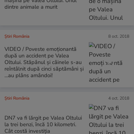
mașină pe Valea Oltului. Unul
dintre animale a murit
Știri România
8 oct. 2018
VIDEO / Poveste emoționantă
după un accident pe Valea
Oltului. Stăpânul și câinele s-au
reîntâlnit după cinci săptămâni și
…au plâns amândoi!
Știri România
4 oct. 2018
DN7 va fi lărgit pe Valea Oltului
la trei benzi, încă 10 kilometri.
Cât costă investiția