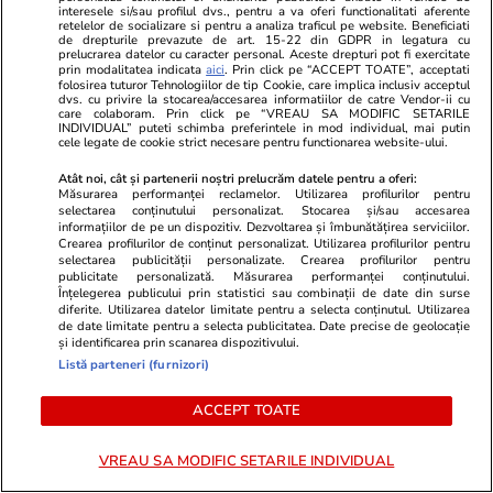
interesele si/sau profilul dvs., pentru a va oferi functionalitati aferente
retelelor de socializare si pentru a analiza traficul pe website. Beneficiati
Share
10 comentarii
de drepturile prevazute de art. 15-22 din GDPR in legatura cu
prelucrarea datelor cu caracter personal. Aceste drepturi pot fi exercitate
prin modalitatea indicata
aici
. Prin click pe “ACCEPT TOATE”, acceptati
folosirea tuturor Tehnologiilor de tip Cookie, care implica inclusiv acceptul
dvs. cu privire la stocarea/accesarea informatiilor de catre Vendor-ii cu
Abonați-vă la canalul Libertatea de WhatsApp pentru
care colaboram. Prin click pe “VREAU SA MODIFIC SETARILE
INDIVIDUAL” puteti schimba preferintele in mod individual, mai putin
a fi la curent cu ultimele informații
cele legate de cookie strict necesare pentru functionarea website-ului.
Atât noi, cât și partenerii noștri prelucrăm datele pentru a oferi:
Măsurarea performanței reclamelor. Utilizarea profilurilor pentru
Sorin Grindeanu
CNAIR
Infotrafic
Valea Oltului
selectarea conținutului personalizat. Stocarea și/sau accesarea
informațiilor de pe un dispozitiv. Dezvoltarea și îmbunătățirea serviciilor.
Crearea profilurilor de conținut personalizat. Utilizarea profilurilor pentru
selectarea publicității personalizate. Crearea profilurilor pentru
publicitate personalizată. Măsurarea performanței conținutului.
Înțelegerea publicului prin statistici sau combinații de date din surse
diferite. Utilizarea datelor limitate pentru a selecta conținutul. Utilizarea
de date limitate pentru a selecta publicitatea. Date precise de geolocație
și identificarea prin scanarea dispozitivului.
Listă parteneri (furnizori)
ACCEPT TOATE
VREAU SA MODIFIC SETARILE INDIVIDUAL