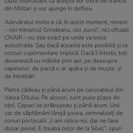
cazul improbabil că aceștia vor trece de traficul
din Militari și vor ajunge în defileu.
Adevăratul motiv e că, în acest moment, nimeni
– nici ministrul Grindeanu, nici „turcii”, nici oficialii
CNAIR – nu știe exact pe unde va trece
autostrada. Sau dacă aceasta este posibilă și ce
costuri suplimentare implică. Dacă îi întrebi, toți
desenează cu mâinile prin aer, pe deasupra
capetelor, de parcă s-ar apăra și de muște, și
de întrebări.
Pietre cădeau și până acum pe carosabilul din
Valea Oltului. Pe alocuri, sunt puse plase de
oțel. Copaci se prăbușeau și până acum. Unii
zac de săptămâni lângă șosea, semnalizați de
conuri portocalii. „I-am ridica noi, dar ne face
dosar penal. E treaba celor de la Silvic”, spun