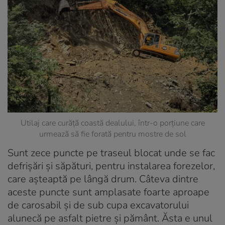
Utilaj care curăță coastă dealului, într-o porțiune care
urmează să fie forată pentru mostre de sol
Sunt zece puncte pe traseul blocat unde se fac
defrișări și săpături, pentru instalarea forezelor,
care așteaptă pe lângă drum. Câteva dintre
aceste puncte sunt amplasate foarte aproape
de carosabil și de sub cupa excavatorului
alunecă pe asfalt pietre și pământ. Ăsta e unul