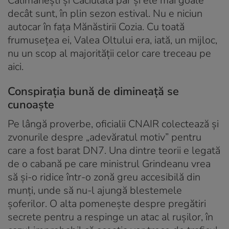
Călimănești și Căciulata par și ele mai goale
decât sunt, în plin sezon estival. Nu e niciun
autocar în fața Mănăstirii Cozia. Cu toată
frumusețea ei, Valea Oltului era, iată, un mijloc,
nu un scop al majorității celor care treceau pe
aici.
Conspirația bună de dimineață se
cunoaște
Pe lângă proverbe, oficialii CNAIR colectează și
zvonurile despre „adevăratul motiv” pentru
care a fost barat DN7. Una dintre teorii e legată
de o cabană pe care ministrul Grindeanu vrea
să și-o ridice într-o zonă greu accesibilă din
munți, unde să nu-l ajungă blestemele
șoferilor. O alta pomenește despre pregătiri
secrete pentru a respinge un atac al rușilor, în