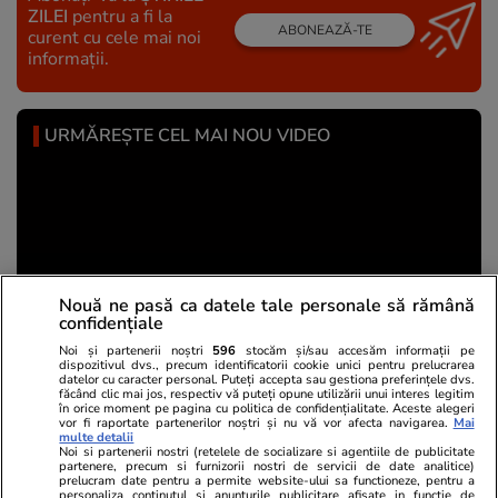
ZILEI
pentru a fi la
ABONEAZĂ-TE
curent cu cele mai noi
informații.
URMĂREȘTE CEL MAI NOU VIDEO
Nouă ne pasă ca datele tale personale să rămână
confidențiale
Noi și partenerii noștri
596
stocăm și/sau accesăm informații pe
dispozitivul dvs., precum identificatorii cookie unici pentru prelucrarea
datelor cu caracter personal. Puteți accepta sau gestiona preferințele dvs.
făcând clic mai jos, respectiv vă puteți opune utilizării unui interes legitim
în orice moment pe pagina cu politica de confidențialitate. Aceste alegeri
Guvernul a alocat 7 milioane de lei din fondul de
vor fi raportate partenerilor noștri și nu vă vor afecta navigarea.
Mai
multe detalii
rezervă pentru intervenții de urgență pe Dunăre
Noi si partenerii nostri (retelele de socializare si agentiile de publicitate
partenere, precum si furnizorii nostri de servicii de date analitice)
prelucram date pentru a permite website-ului sa functioneze, pentru a
personaliza continutul si anunturile publicitare afisate in functie de