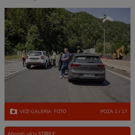
VEZI
GALERIA
FOTO
POZA
1 / 17
Abonați-vă la
ȘTIRILE