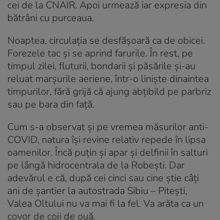
cei de la CNAIR. Apoi urmează iar expresia din
bătrâni cu purceaua.
Noaptea, circulația se desfășoară ca de obicei.
Forezele tac și se aprind farurile. În rest, pe
timpul zilei, fluturii, bondarii și păsările și-au
reluat marșurile aeriene, într-o liniște dinaintea
timpurilor, fără grijă că ajung abțibild pe parbriz
sau pe bara din față.
Cum s-a observat și pe vremea măsurilor anti-
COVID, natura își revine relativ repede în lipsa
oamenilor. Încă puțin și apar și delfinii în salturi
pe lângă hidrocentrala de la Robești. Dar
adevărul e că, după cei cinci sau cine știe câți
ani de șantier la autostrada Sibiu – Pitești,
Valea Oltului nu va mai fi la fel. Va arăta ca un
covor de coji de ouă.