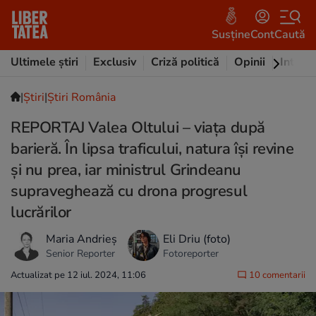
Susține
Cont
Caută
Ultimele știri
Exclusiv
Criză politică
Opinii
Intervi
|
Ştiri
|
Știri România
REPORTAJ Valea Oltului – viața după
barieră. În lipsa traficului, natura își revine
și nu prea, iar ministrul Grindeanu
supraveghează cu drona progresul
lucrărilor
Maria Andrieș
Eli Driu (foto)
Senior Reporter
Fotoreporter
Actualizat pe 12 iul. 2024, 11:06
10 comentarii