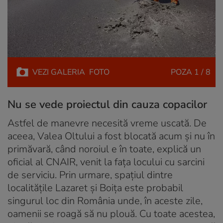
VEZI
GALERIA
FOTO
POZA
1 / 8
Nu se vede proiectul din cauza copacilor
Astfel de manevre necesită vreme uscată. De
aceea, Valea Oltului a fost blocată acum și nu în
primăvară, când noroiul e în toate, explică un
oficial al CNAIR, venit la fața locului cu sarcini
de serviciu. Prin urmare, spațiul dintre
localitățile Lazaret și Boița este probabil
singurul loc din România unde, în aceste zile,
oamenii se roagă să nu plouă. Cu toate acestea,