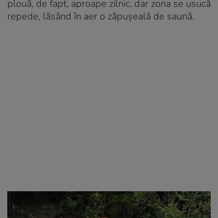
plouă, de fapt, aproape zilnic, dar zona se usucă
repede, lăsând în aer o zăpușeală de saună.