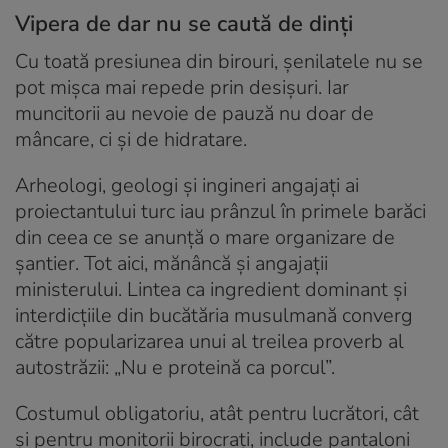
Vipera de dar nu se caută de dinți
Cu toată presiunea din birouri, șenilatele nu se
pot mișca mai repede prin desișuri. Iar
muncitorii au nevoie de pauză nu doar de
mâncare, ci și de hidratare.
Arheologi, geologi și ingineri angajați ai
proiectantului turc iau prânzul în primele barăci
din ceea ce se anunță o mare organizare de
șantier. Tot aici, mănâncă și angajații
ministerului. Lintea ca ingredient dominant și
interdicțiile din bucătăria musulmană converg
către popularizarea unui al treilea proverb al
autostrăzii: „Nu e proteină ca porcul”.
Costumul obligatoriu, atât pentru lucrători, cât
și pentru monitorii birocrați, include pantaloni