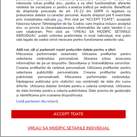
interesele si/sau profilul dvs., pentru a va oferi functionalitati aferente
Brezoi - Ob. Lotrului - Sebeş e perfect.
retelelor de socializare si pentru a analiza traficul pe website. Beneficiati
de drepturile prevazute de art. 15-22 din GDPR in legatura cu
prelucrarea datelor cu caracter personal. Aceste drepturi pot fi exercitate
1
0
0
prin modalitatea indicata
aici
. Prin click pe “ACCEPT TOATE”, acceptati
folosirea tuturor Tehnologiilor de tip Cookie, care implica inclusiv acceptul
dvs. cu privire la stocarea/accesarea informatiilor de catre Vendor-ii cu
maximala
08.07.2024, 12:28
care colaboram. Prin click pe “VREAU SA MODIFIC SETARILE
INDIVIDUAL” puteti schimba preferintele in mod individual, mai putin
Incompetentii guvernanti care ajung cu elicopterul
cele legate de cookie strict necesare pentru functionarea website-ului.
oriunde.Stat obez mizerabil esuat.
Atât noi, cât și partenerii noștri prelucrăm datele pentru a oferi:
Măsurarea performanței reclamelor. Utilizarea profilurilor pentru
2
1
1
selectarea conținutului personalizat. Stocarea și/sau accesarea
informațiilor de pe un dispozitiv. Dezvoltarea și îmbunătățirea serviciilor.
Crearea profilurilor de conținut personalizat. Utilizarea profilurilor pentru
selectarea publicității personalizate. Crearea profilurilor pentru
Violeta66
08.07.2024, 12:29
publicitate personalizată. Măsurarea performanței conținutului.
Mai bine ii chemau pe austrieci. Sigur nu ar fi durat
Înțelegerea publicului prin statistici sau combinații de date din surse
diferite. Utilizarea datelor limitate pentru a selecta conținutul. Utilizarea
1 luna.
de date limitate pentru a selecta publicitatea. Date precise de geolocație
și identificarea prin scanarea dispozitivului.
0
0
0
Listă parteneri (furnizori)
Comentează
ACCEPT TOATE
Loghează-te în contul tău
pentru a adăuga
comentarii și a te alătura dialogului.
VREAU SA MODIFIC SETARILE INDIVIDUAL