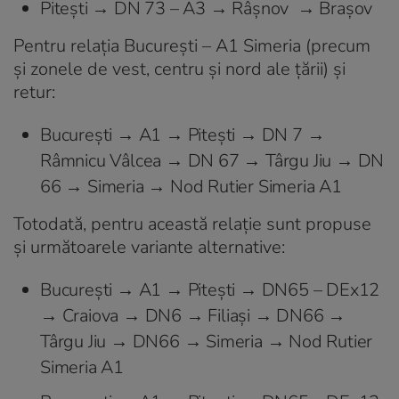
Piteşti → DN 73 – A3 → Râşnov → Braşov
Pentru relaţia Bucureşti – A1 Simeria (precum
şi zonele de vest, centru şi nord ale ţării) şi
retur:
Bucureşti → A1 → Piteşti → DN 7 →
Râmnicu Vâlcea → DN 67 → Târgu Jiu → DN
66 → Simeria → Nod Rutier Simeria A1
Totodată, pentru această relaţie sunt propuse
şi următoarele variante alternative:
Bucureşti → A1 → Piteşti → DN65 – DEx12
→ Craiova → DN6 → Filiaşi → DN66 →
Târgu Jiu → DN66 → Simeria → Nod Rutier
Simeria A1