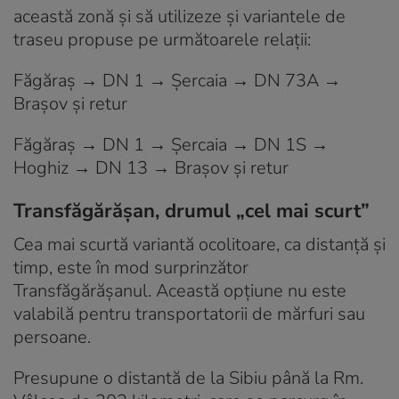
această zonă şi să utilizeze şi variantele de
traseu propuse pe următoarele relaţii:
Făgăraş → DN 1 → Şercaia → DN 73A →
Braşov şi retur
Făgăraş → DN 1 → Şercaia → DN 1S →
Hoghiz → DN 13 → Braşov şi retur
Transfăgărășan, drumul „cel mai scurt”
Cea mai scurtă variantă ocolitoare, ca distanță și
timp, este în mod surprinzător
Transfăgărășanul. Această opțiune nu este
valabilă pentru transportatorii de mărfuri sau
persoane.
Presupune o distantă de la Sibiu până la Rm.