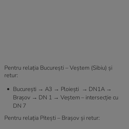
Pentru relaţia Bucureşti – Veştem (Sibiu) şi
retur:
Bucureşti → A3 → Ploieşti → DN1A →
Braşov → DN 1 → Veştem – intersecţie cu
DN 7
Pentru relaţia Piteşti – Braşov şi retur: