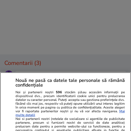
Comentarii
(3)
Inginer
08.07.2024, 12:05
Nouă ne pasă ca datele tale personale să rămână
N-aş zice că Transfăgărăşanul e o soluţie rapidă...
confidențiale
la Bâlea e mereu coadă, pentru că toţi vor să
Noi și partenerii noștri
596
stocăm și/sau accesăm informații pe
parcheze gratis pe marginea drumului. Nu mai zic
dispozitivul dvs., precum identificatorii cookie unici pentru prelucrarea
datelor cu caracter personal. Puteți accepta sau gestiona preferințele dvs.
de Vidraru, unde toţi opresc să facă poze cu ursul.
făcând clic mai jos, respectiv vă puteți opune utilizării unui interes legitim
în orice moment pe pagina cu politica de confidențialitate. Aceste alegeri
De aia nici nu (mai) e permis traficul de marfă sau
vor fi raportate partenerilor noștri și nu vă vor afecta navigarea.
Mai
cel cu autobuzul, că, altfel, drumul e construit după
multe detalii
Noi si partenerii nostri (retelele de socializare si agentiile de publicitate
toate stadardele de drum naţional de la vremea lui,
partenere, precum si furnizorii nostri de servicii de date analitice)
prelucram date pentru a permite website-ului sa functioneze, pentru a
inclusiv de gabarit. În rest, pentru autoturisme,
personaliza continutul si anunturile publicitare afisate in functie de