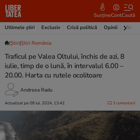
Susține
Cont
Caută
Ultimele știri
Exclusiv
Criză politică
Opinii
Video
|
Ştiri
|
Știri România
Traficul pe Valea Oltului, închis de azi, 8
iulie, timp de o lună, în intervalul 6.00 –
20.00. Harta cu rutele ocolitoare
Andreea Radu
Actualizat pe 08 iul. 2024, 13:42
3 comentarii