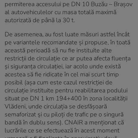
permiterea accesului pe DN 10 Buzău – Braşov
al autovehiculelor cu masa totală maximă
autorizată de până la 30 t.
De asemenea, au fost luate măsuri astfel încât
pe variantele recomandate şi propuse, în toată
această perioadă să nu fie instituite alte
restricţii de circulaţie ce ar putea afecta fluenţa
şi siguranţa circulaţiei, iar acolo unde există
acestea să fie ridicate în cel mai scurt timp
posibil (aşa cum este cazul restricţiei de
circulaţie instituite pentru reabilitarea podului
situat pe DN 1 km 194+400 în zona localităţii
Vlădeni, unde circulaţia se desfăşoară
semaforizat şi cu piloţi de trafic pe o singură
bandă în dublu sens). CNAIR a menţionat că
lucrările ce se efectuează în acest moment