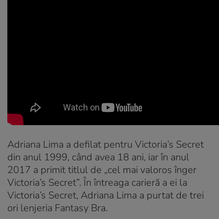
Adriana Lima a defilat pentru Victoria’s Secret
din anul 1999, când avea 18 ani, iar în anul
2017 a primit titlul de „cel mai valoros înger
Victoria’s Secret”. În întreaga carieră a ei la
Victoria’s Secret, Adriana Lima a purtat de trei
ori lenjeria
Fantasy Bra.