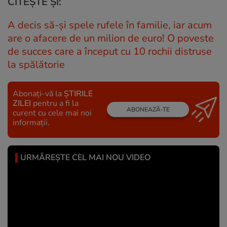
CITEȘTE ȘI:
A decis să-şi spele rufele în familie, iar acum
are o afacere de un milion de euro! O poveste
de succes care a început cu 10 rochii distruse
la spălătorie
Abonați-vă la
ȘTIRILE
ZILEI
pentru a fi la
ABONEAZĂ-TE
curent cu cele mai noi
informații.
URMĂREȘTE CEL MAI NOU VIDEO