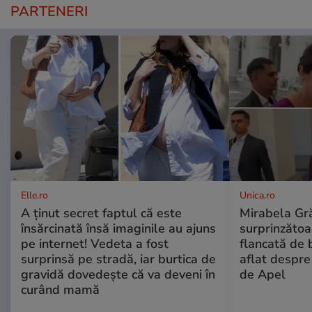
PARTENERI
Elle.ro
Unica.ro
A ținut secret faptul că este
Mirabela Gră
însărcinată însă imaginile au ajuns
surprinzătoar
pe internet! Vedeta a fost
flancată de 
surprinsă pe stradă, iar burtica de
aflat despre
gravidă dovedește că va deveni în
de Apel
curând mamă