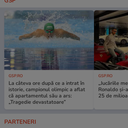
GSP
GSP.RO
GSP.RO
La câteva ore după ce a intrat în
„Jucăriile me
istorie, campionul olimpic a aflat
Ronaldo și-a
că apartamentul său a ars:
25 de milioa
„Tragedie devastatoare”
PARTENERI