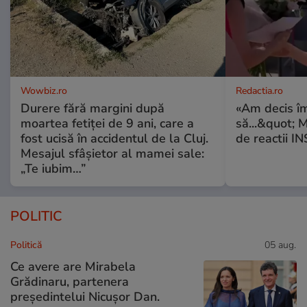
Wowbiz.ro
Redactia.ro
Durere fără margini după
«Am decis î
moartea fetiței de 9 ani, care a
să...&quot; 
fost ucisă în accidentul de la Cluj.
de reactii 
Mesajul sfâșietor al mamei sale:
„Te iubim…”
POLITIC
Politică
05 aug.
Ce avere are Mirabela
Grădinaru, partenera
președintelui Nicușor Dan.