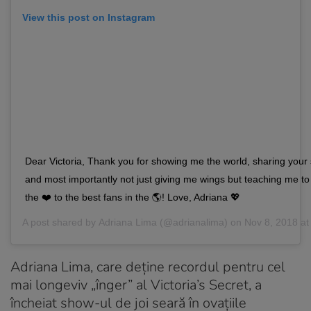
View this post on Instagram
Dear Victoria, Thank you for showing me the world, sharing your 
and most importantly not just giving me wings but teaching me to f
the ❤️ to the best fans in the 🌎! Love, Adriana 💖
A post shared by
Adriana Lima
(@adrianalima) on
Nov 8, 2018 a
Adriana Lima, care deține recordul pentru cel
mai longeviv „înger” al Victoria’s Secret, a
încheiat show-ul de joi seară în ovațiile