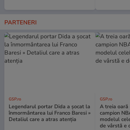
PARTENERI
GSP.ro
GSP.ro
Legendarul portar Dida a șocat la
A treia oară
înmormântarea lui Franco Baresi »
campion NBA
Detaliul care a atras atenția
modelul cele
de vârstă e 