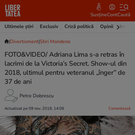
Susține
Cont
Caută
Ultimele știri
Exclusiv
Criză politică
Opinii
Intervi
|
Divertisment
|
Stiri Mondene
FOTO&VIDEO/ Adriana Lima s-a retras în
lacrimi de la Victoria’s Secret. Show-ul din
2018, ultimul pentru veteranul „înger” de
37 de ani
Petre Dobrescu
Actualizat pe 09 nov. 2018, 14:06
Comentează