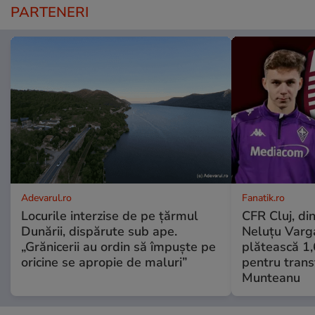
PARTENERI
Adevarul.ro
Fanatik.ro
Locurile interzise de pe țărmul
CFR Cluj, din
Dunării, dispărute sub ape.
Neluțu Varga
„Grănicerii au ordin să împuște pe
plătească 1,
oricine se apropie de maluri”
pentru transf
Munteanu