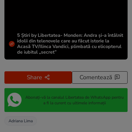
5 Știri by Libertatea- Monden: Andra și-a întâlnit
idolii din telenovele care au făcut istorie la
Acasă TV/Ilinca Vandici, plimbată cu elicopterul
de iubitul „secret”
Share
Comentează
Abonați-vă la canalul Libertatea de WhatsApp pentru
a fi la curent cu ultimele informații
Adriana Lima