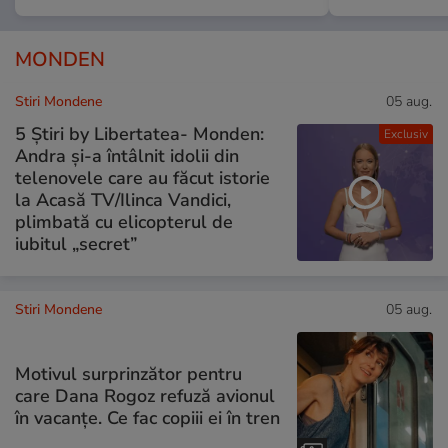
MONDEN
Stiri Mondene
05 aug.
5 Știri by Libertatea- Monden:
Exclusiv
Andra și-a întâlnit idolii din
telenovele care au făcut istorie
la Acasă TV/Ilinca Vandici,
plimbată cu elicopterul de
iubitul „secret”
Stiri Mondene
05 aug.
Motivul surprinzător pentru
care Dana Rogoz refuză avionul
în vacanțe. Ce fac copiii ei în tren