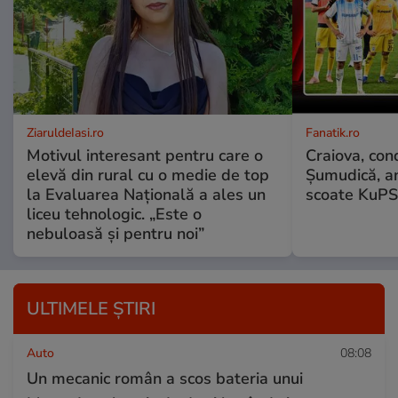
ZiaruldeIasi.ro
Fanatik.ro
Motivul interesant pentru care o
Craiova, con
elevă din rural cu o medie de top
Șumudică, an
la Evaluarea Națională a ales un
scoate KuPS,
liceu tehnologic. „Este o
nebuloasă și pentru noi”
ULTIMELE ȘTIRI
Auto
08:08
Un mecanic român a scos bateria unui