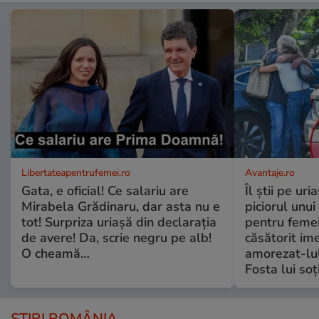
Libertateapentrufemei.ro
Avantaje.ro
Gata, e oficial! Ce salariu are
Îl știi pe ur
Mirabela Grădinaru, dar asta nu e
piciorul unui
tot! Surpriza uriașă din declarația
pentru femei
de avere! Da, scrie negru pe alb!
căsătorit ime
O cheamă…
amorezat-lul
Fosta lui soț
ȘTIRI ROMÂNIA