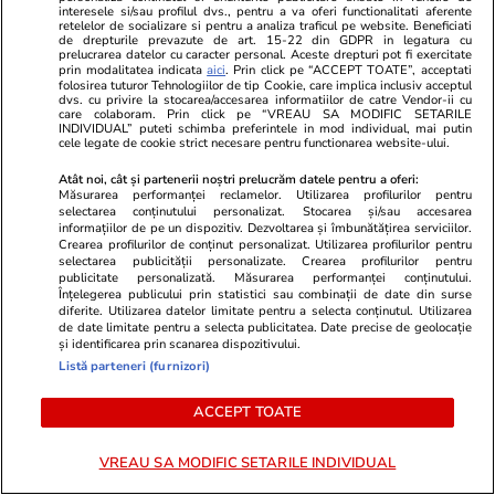
interesele si/sau profilul dvs., pentru a va oferi functionalitati aferente
retelelor de socializare si pentru a analiza traficul pe website. Beneficiati
de drepturile prevazute de art. 15-22 din GDPR in legatura cu
prelucrarea datelor cu caracter personal. Aceste drepturi pot fi exercitate
Citește mai multe
prin modalitatea indicata
aici
. Prin click pe “ACCEPT TOATE”, acceptati
folosirea tuturor Tehnologiilor de tip Cookie, care implica inclusiv acceptul
dvs. cu privire la stocarea/accesarea informatiilor de catre Vendor-ii cu
care colaboram. Prin click pe “VREAU SA MODIFIC SETARILE
INDIVIDUAL” puteti schimba preferintele in mod individual, mai putin
TRENDING
cele legate de cookie strict necesare pentru functionarea website-ului.
Atât noi, cât și partenerii noștri prelucrăm datele pentru a oferi:
Știri România
05 aug.
Măsurarea performanței reclamelor. Utilizarea profilurilor pentru
selectarea conținutului personalizat. Stocarea și/sau accesarea
Ploi torențiale, grindină și vijelii în 34 de județe
informațiilor de pe un dispozitiv. Dezvoltarea și îmbunătățirea serviciilor.
Crearea profilurilor de conținut personalizat. Utilizarea profilurilor pentru
și București. Harta zonelor care rămân sub
selectarea publicității personalizate. Crearea profilurilor pentru
publicitate personalizată. Măsurarea performanței conținutului.
alertă de căldură extremă până vineri
Înțelegerea publicului prin statistici sau combinații de date din surse
diferite. Utilizarea datelor limitate pentru a selecta conținutul. Utilizarea
dimineață
de date limitate pentru a selecta publicitatea. Date precise de geolocație
și identificarea prin scanarea dispozitivului.
Listă parteneri (furnizori)
Știri România
05 aug.
ACCEPT TOATE
Proiectul Nordis Sinaia, unde un apartament
era vândut cu peste 470.000 de euro, a rămas
VREAU SA MODIFIC SETARILE INDIVIDUAL
doar o groapă abandonată printre buruieni. Ce