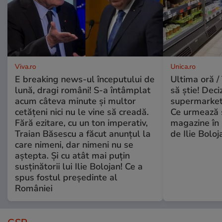
Viva.ro
Unica.ro
E breaking news-ul începutului de
Ultima oră / 
lună, dragi români! S-a întâmplat
să știe! Deci
acum câteva minute și multor
supermarketu
cetățeni nici nu le vine să creadă.
Ce urmează s
Fără ezitare, cu un ton imperativ,
magazine în 
Traian Băsescu a făcut anunțul la
de Ilie Boloj
care nimeni, dar nimeni nu se
aștepta. Și cu atât mai puțin
susținătorii lui Ilie Bolojan! Ce a
spus fostul președinte al
României