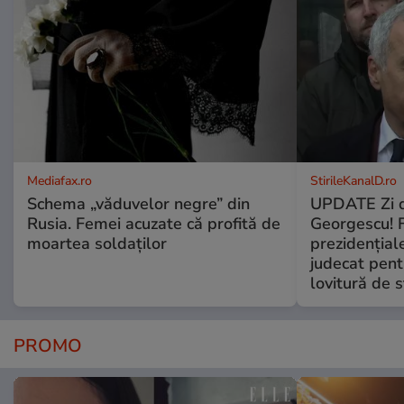
Mediafax.ro
StirileKanalD.ro
Schema „văduvelor negre” din
UPDATE Zi d
Rusia. Femei acuzate că profită de
Georgescu! F
moartea soldaților
prezidențiale
judecat pent
lovitură de s
PROMO