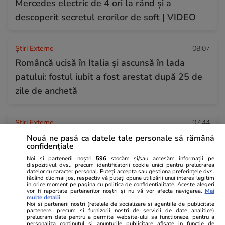
Mercedes electric de 4 ori la rând și a
descoperit secretul erorilor de soft | VIDEO
Știri Externe
08:07
Româncă ucisă în Italia și ascunsă în lada
patului: fostul iubit a fost arestat după 25 de
zile de anchetă
Știri Externe
07:44
Cele mai mari 27 de orașe din Italia sunt toate
Nouă ne pasă ca datele tale personale să rămână
confidențiale
sub cel mai sever cod de caniculă
Noi și partenerii noștri
596
stocăm și/sau accesăm informații pe
dispozitivul dvs., precum identificatorii cookie unici pentru prelucrarea
datelor cu caracter personal. Puteți accepta sau gestiona preferințele dvs.
făcând clic mai jos, respectiv vă puteți opune utilizării unui interes legitim
Știri România
07:40
în orice moment pe pagina cu politica de confidențialitate. Aceste alegeri
vor fi raportate partenerilor noștri și nu vă vor afecta navigarea.
Mai
10.000.000 de euro pentru protejarea
multe detalii
Noi si partenerii nostri (retelele de socializare si agentiile de publicitate
castorului și păsărilor rare. Ministerul Mediului
partenere, precum si furnizorii nostri de servicii de date analitice)
prelucram date pentru a permite website-ului sa functioneze, pentru a
caută parteneri pentru biodiversitate
personaliza continutul si anunturile publicitare afisate in functie de