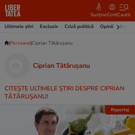
Susține
Cont
Caută
Ultimele știri
Exclusiv
Criză politică
Opinii
Intervi
|
|
Persoane
Ciprian Tătăruşanu
Ciprian Tătăruşanu
CITEŞTE ULTIMELE ŞTIRI DESPRE CIPRIAN
TĂTĂRUŞANU!
Reportaj