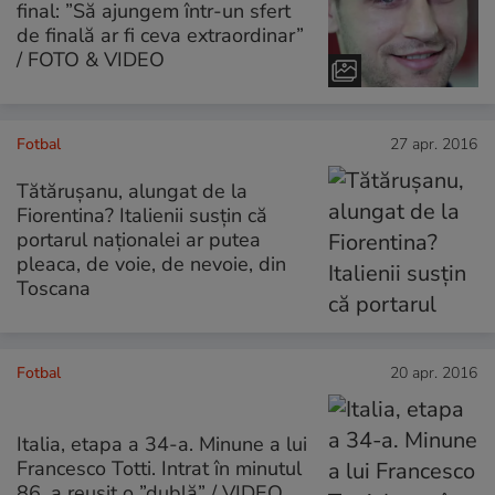
final: ”Să ajungem într-un sfert
de finală ar fi ceva extraordinar”
/ FOTO & VIDEO
Fotbal
27 apr. 2016
Tătărușanu, alungat de la
Fiorentina? Italienii susțin că
portarul naționalei ar putea
pleaca, de voie, de nevoie, din
Toscana
Fotbal
20 apr. 2016
Italia, etapa a 34-a. Minune a lui
Francesco Totti. Intrat în minutul
86, a reușit o ”dublă” / VIDEO