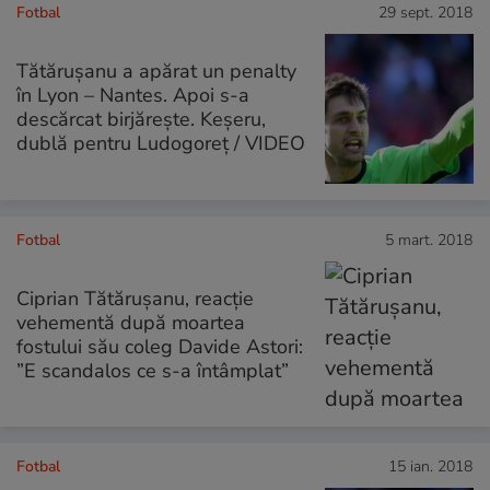
Fotbal
29 sept. 2018
Tătărușanu a apărat un penalty
în Lyon – Nantes. Apoi s-a
descărcat birjărește. Keșeru,
dublă pentru Ludogoreț / VIDEO
Fotbal
5 mart. 2018
Ciprian Tătărușanu, reacție
vehementă după moartea
fostului său coleg Davide Astori:
”E scandalos ce s-a întâmplat”
Fotbal
15 ian. 2018