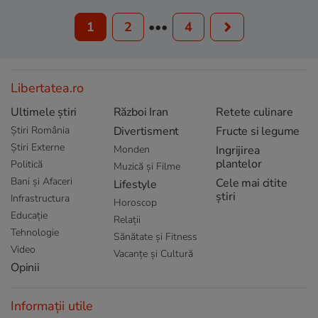
1
2
•••
4
Libertatea.ro
Ultimele știri
Război Iran
Retete culinare
Știri România
Divertisment
Fructe si legume
Știri Externe
Monden
Ingrijirea
plantelor
Politică
Muzică și Filme
Bani și Afaceri
Cele mai citite
Lifestyle
știri
Infrastructura
Horoscop
Educație
Relații
Tehnologie
Sănătate și Fitness
Video
Vacanțe și Cultură
Opinii
Informații utile