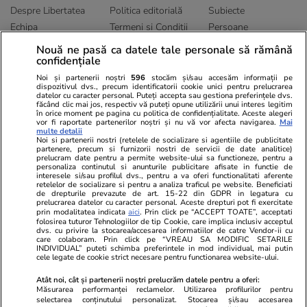
Despre Libertatea
Politica editorială
Subiecte
Echipa
Termeni și Conditii
Persoane
Publicitate
Abonamente
Sitemap
Nouă ne pasă ca datele tale personale să rămână
confidențiale
Politica de
Autori
confidențialitate
Noi și partenerii noștri
596
stocăm și/sau accesăm informații pe
dispozitivul dvs., precum identificatorii cookie unici pentru prelucrarea
datelor cu caracter personal. Puteți accepta sau gestiona preferințele dvs.
Ringier România
făcând clic mai jos, respectiv vă puteți opune utilizării unui interes legitim
în orice moment pe pagina cu politica de confidențialitate. Aceste alegeri
vor fi raportate partenerilor noștri și nu vă vor afecta navigarea.
Mai
Libertatea pentru
ELLE
Locuri de muncă
multe detalii
femei
Noi si partenerii nostri (retelele de socializare si agentiile de publicitate
Gazeta Sporturilor
Imobiliare.ro
partenere, precum si furnizorii nostri de servicii de date analitice)
Unica.ro
prelucram date pentru a permite website-ului sa functioneze, pentru a
Stiri mondene
Jobradar24
personaliza continutul si anunturile publicitare afisate in functie de
Program TV
Calculator sarcina
Imoradar24
interesele si/sau profilul dvs., pentru a va oferi functionalitati aferente
retelelor de socializare si pentru a analiza traficul pe website. Beneficiati
Avantaje
Ajută Copiii
Colecții Libertatea
de drepturile prevazute de art. 15-22 din GDPR in legatura cu
prelucrarea datelor cu caracter personal. Aceste drepturi pot fi exercitate
prin modalitatea indicata
aici
. Prin click pe “ACCEPT TOATE”, acceptati
Pariază responsabil! Decizia ONJN nr. 821/25.09.2025.
folosirea tuturor Tehnologiilor de tip Cookie, care implica inclusiv acceptul
dvs. cu privire la stocarea/accesarea informatiilor de catre Vendor-ii cu
Jocurile de noroc sunt interzise minorilor.
care colaboram. Prin click pe “VREAU SA MODIFIC SETARILE
INDIVIDUAL” puteti schimba preferintele in mod individual, mai putin
cele legate de cookie strict necesare pentru functionarea website-ului.
© 2026 Ringier Romania. Toate drepturile rezervate
Atât noi, cât și partenerii noștri prelucrăm datele pentru a oferi:
Măsurarea performanței reclamelor. Utilizarea profilurilor pentru
selectarea conținutului personalizat. Stocarea și/sau accesarea