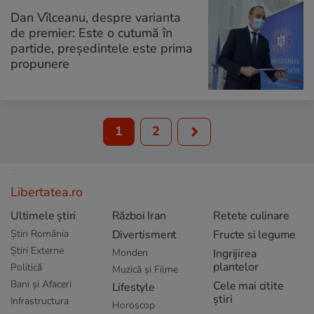
Dan Vîlceanu, despre varianta
de premier: Este o cutumă în
partide, președintele este prima
propunere
1
2
Libertatea.ro
Ultimele știri
Război Iran
Retete culinare
Știri România
Divertisment
Fructe si legume
Știri Externe
Monden
Ingrijirea
plantelor
Politică
Muzică și Filme
Bani și Afaceri
Cele mai citite
Lifestyle
știri
Infrastructura
Horoscop