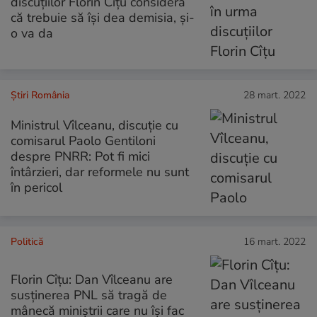
discuţiilor Florin Cîţu consideră
că trebuie să îşi dea demisia, şi-
o va da
Știri România
28 mart. 2022
Ministrul Vîlceanu, discuție cu
comisarul Paolo Gentiloni
despre PNRR: Pot fi mici
întârzieri, dar reformele nu sunt
în pericol
Politică
16 mart. 2022
Florin Cîțu: Dan Vîlceanu are
susținerea PNL să tragă de
mânecă miniștrii care nu își fac