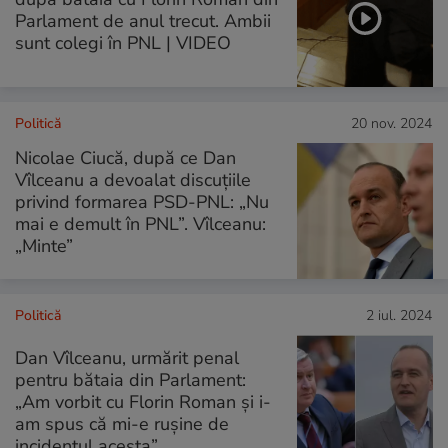
Parlament de anul trecut. Ambii
sunt colegi în PNL | VIDEO
Politică
20 nov. 2024
Nicolae Ciucă, după ce Dan
Vîlceanu a devoalat discuțiile
privind formarea PSD-PNL: „Nu
mai e demult în PNL”. Vîlceanu:
„Minte”
Politică
2 iul. 2024
Dan Vîlceanu, urmărit penal
pentru bătaia din Parlament:
„Am vorbit cu Florin Roman şi i-
am spus că mi-e ruşine de
incidentul acesta”