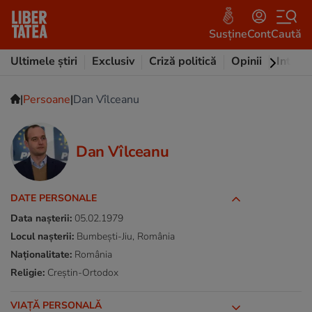
Susține
Cont
Caută
Ultimele știri
Exclusiv
Criză politică
Opinii
Intervi
|
|
Persoane
Dan Vîlceanu
Dan Vîlceanu
DATE PERSONALE
Data nașterii:
05.02.1979
Locul nașterii:
Bumbești-Jiu, România
Naționalitate:
România
Religie:
Creștin-Ortodox
VIAȚĂ PERSONALĂ