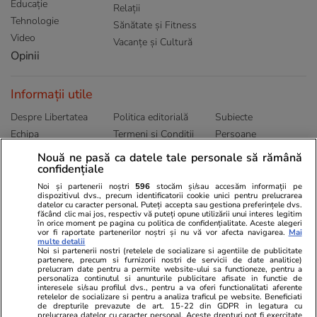
Educație
Relații
Tehnologie
Sănătate și Fitness
Video
Vacanțe și Cultură
Opinii
Informații utile
Despre Libertatea
Politica editorială
Subiecte
Echipa
Termeni și Conditii
Persoane
Publicitate
Abonamente
Sitemap
Nouă ne pasă ca datele tale personale să rămână
Politica de
Autori
confidențiale
confidențialitate
Noi și partenerii noștri
596
stocăm și/sau accesăm informații pe
dispozitivul dvs., precum identificatorii cookie unici pentru prelucrarea
datelor cu caracter personal. Puteți accepta sau gestiona preferințele dvs.
Ringier România
făcând clic mai jos, respectiv vă puteți opune utilizării unui interes legitim
în orice moment pe pagina cu politica de confidențialitate. Aceste alegeri
vor fi raportate partenerilor noștri și nu vă vor afecta navigarea.
Mai
Libertatea pentru
ELLE
Locuri de muncă
multe detalii
femei
Noi si partenerii nostri (retelele de socializare si agentiile de publicitate
Gazeta Sporturilor
Imobiliare.ro
partenere, precum si furnizorii nostri de servicii de date analitice)
Unica.ro
prelucram date pentru a permite website-ului sa functioneze, pentru a
Stiri mondene
Jobradar24
personaliza continutul si anunturile publicitare afisate in functie de
Program TV
Calculator sarcina
Imoradar24
interesele si/sau profilul dvs., pentru a va oferi functionalitati aferente
retelelor de socializare si pentru a analiza traficul pe website. Beneficiati
Avantaje
Ajută Copiii
Colecții Libertatea
de drepturile prevazute de art. 15-22 din GDPR in legatura cu
prelucrarea datelor cu caracter personal. Aceste drepturi pot fi exercitate