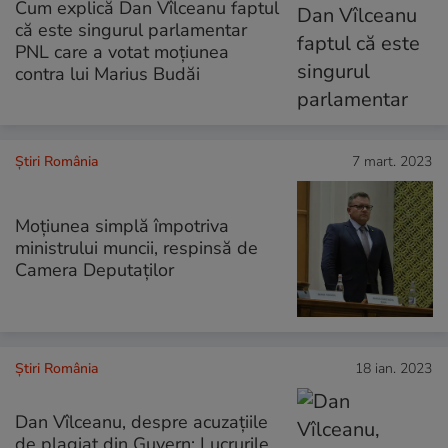
Cum explică Dan Vîlceanu faptul
că este singurul parlamentar
PNL care a votat moțiunea
contra lui Marius Budăi
Știri România
7 mart. 2023
Moţiunea simplă împotriva
ministrului muncii, respinsă de
Camera Deputaților
Știri România
18 ian. 2023
Dan Vîlceanu, despre acuzațiile
de plagiat din Guvern: Lucrurile