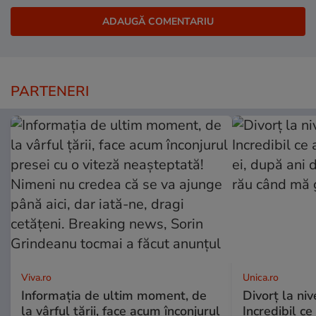
PARTENERI
Viva.ro
Unica.ro
Informația de ultim moment, de
Divorț la nive
la vârful țării, face acum înconjurul
Incredibil ce