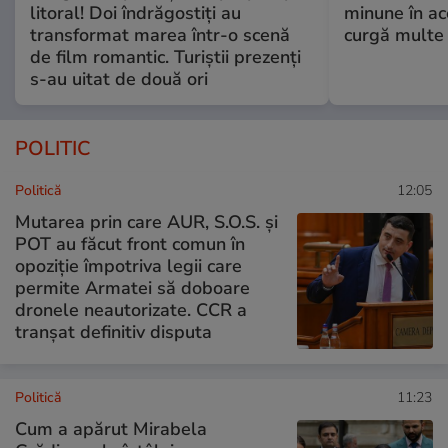
litoral! Doi îndrăgostiți au
minune în a
transformat marea într-o scenă
curgă multe l
de film romantic. Turiștii prezenți
s-au uitat de două ori
POLITIC
Politică
12:05
Mutarea prin care AUR, S.O.S. și
POT au făcut front comun în
opoziție împotriva legii care
permite Armatei să doboare
dronele neautorizate. CCR a
tranșat definitiv disputa
Politică
11:23
Cum a apărut Mirabela