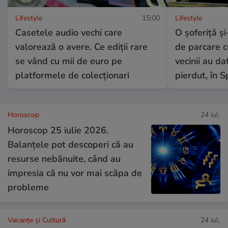
Lifestyle
15:00
Lifestyle
Casetele audio vechi care
O șoferiță și
valorează o avere. Ce ediții rare
de parcare c
se vând cu mii de euro pe
vecinii au da
platformele de colecționari
pierdut, în S
Horoscop
24 iul.
Horoscop 25 iulie 2026.
Balanțele pot descoperi că au
resurse nebănuite, când au
impresia că nu vor mai scăpa de
probleme
Vacanțe și Cultură
24 iul.