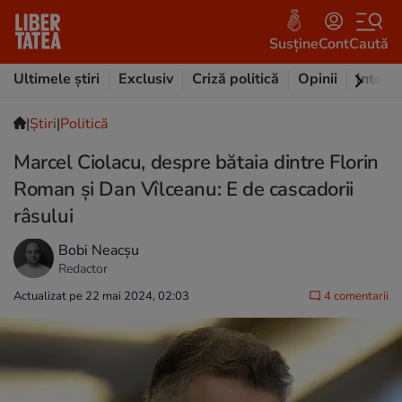
Susține
Cont
Caută
Ultimele știri
Exclusiv
Criză politică
Opinii
Intervi
|
Ştiri
|
Politică
Marcel Ciolacu, despre bătaia dintre Florin
Roman şi Dan Vîlceanu: E de cascadorii
râsului
Bobi Neacșu
Redactor
Actualizat pe 22 mai 2024, 02:03
4 comentarii