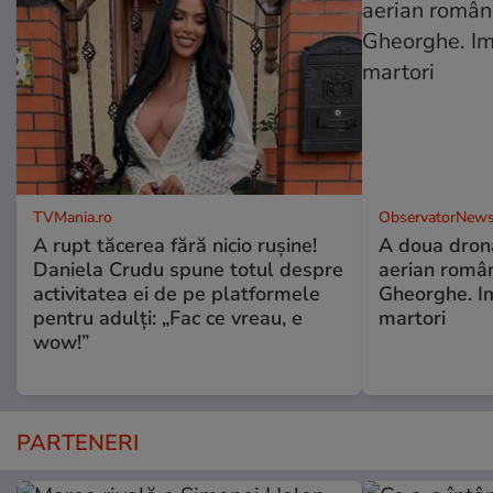
TVMania.ro
ObservatorNews
A rupt tăcerea fără nicio rușine!
A doua dronă
Daniela Crudu spune totul despre
aerian român
activitatea ei de pe platformele
Gheorghe. Im
pentru adulți: „Fac ce vreau, e
martori
wow!”
PARTENERI