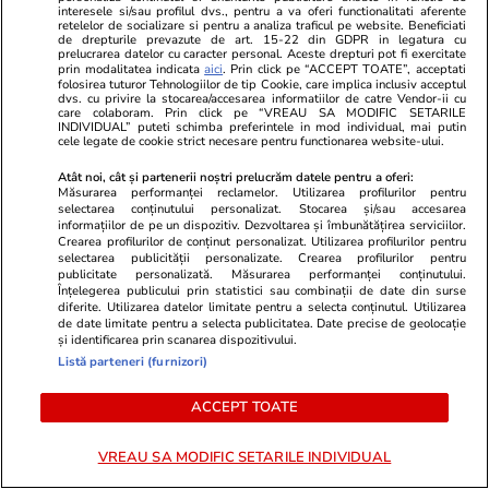
interesele si/sau profilul dvs., pentru a va oferi functionalitati aferente
De ce să nu păstrezi cartofii
retelelor de socializare si pentru a analiza traficul pe website. Beneficiati
de drepturile prevazute de art. 15-22 din GDPR in legatura cu
lângă ceapă
prelucrarea datelor cu caracter personal. Aceste drepturi pot fi exercitate
prin modalitatea indicata
aici
. Prin click pe “ACCEPT TOATE”, acceptati
folosirea tuturor Tehnologiilor de tip Cookie, care implica inclusiv acceptul
dvs. cu privire la stocarea/accesarea informatiilor de catre Vendor-ii cu
care colaboram. Prin click pe “VREAU SA MODIFIC SETARILE
INDIVIDUAL” puteti schimba preferintele in mod individual, mai putin
cele legate de cookie strict necesare pentru functionarea website-ului.
Știri România
14:34
Atât noi, cât și partenerii noștri prelucrăm datele pentru a oferi:
Măsurarea performanței reclamelor. Utilizarea profilurilor pentru
Generalul Gheorghiță Vlad,
selectarea conținutului personalizat. Stocarea și/sau accesarea
informațiilor de pe un dispozitiv. Dezvoltarea și îmbunătățirea serviciilor.
după a doua dronă doborâtă în
Crearea profilurilor de conținut personalizat. Utilizarea profilurilor pentru
selectarea publicității personalizate. Crearea profilurilor pentru
24 de ore: „De fiecare dată
publicitate personalizată. Măsurarea performanței conținutului.
când spațiul aerian este
Înțelegerea publicului prin statistici sau combinații de date din surse
diferite. Utilizarea datelor limitate pentru a selecta conținutul. Utilizarea
încălcat, militarii sunt deja
de date limitate pentru a selecta publicitatea. Date precise de geolocație
și identificarea prin scanarea dispozitivului.
acolo”
Listă parteneri (furnizori)
ACCEPT TOATE
Știri România
13:59
„Securitatea României este
VREAU SA MODIFIC SETARILE INDIVIDUAL
securitatea Europei”: Mesajul