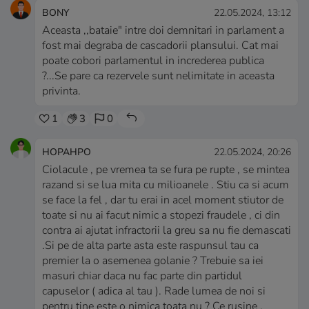
BONY
22.05.2024, 13:12
Aceasta ,,bataie" intre doi demnitari in parlament a
fost mai degraba de cascadorii plansului. Cat mai
poate cobori parlamentul in increderea publica
?...Se pare ca rezervele sunt nelimitate in aceasta
privinta.
1
3
0
HOPAHPO
22.05.2024, 20:26
Ciolacule , pe vremea ta se fura pe rupte , se mintea
razand si se lua mita cu milioanele . Stiu ca si acum
se face la fel , dar tu erai in acel moment stiutor de
toate si nu ai facut nimic a stopezi fraudele , ci din
contra ai ajutat infractorii la greu sa nu fie demascati
.Si pe de alta parte asta este raspunsul tau ca
premier la o asemenea golanie ? Trebuie sa iei
masuri chiar daca nu fac parte din partidul
capuselor ( adica al tau ). Rade lumea de noi si
pentru tine este o nimica toata nu ? Ce rusine .