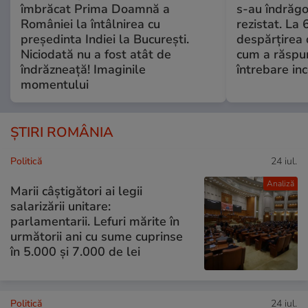
îmbrăcat Prima Doamnă a
s-au îndrăgos
României la întâlnirea cu
rezistat. La 
președinta Indiei la București.
despărțirea 
Niciodată nu a fost atât de
cum a răspu
îndrăzneață! Imaginile
întrebare i
momentului
ȘTIRI ROMÂNIA
Politică
24 iul.
Analiză
Marii câștigători ai legii
salarizării unitare:
parlamentarii. Lefuri mărite în
următorii ani cu sume cuprinse
în 5.000 și 7.000 de lei
Politică
24 iul.