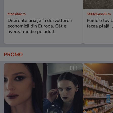
Mediafax.ro
StirileKanalD.ro
Diferențe uriașe în dezvoltarea
Femeie lovit
economică din Europa. Cât e
făcea plajă: „
averea medie pe adult
PROMO