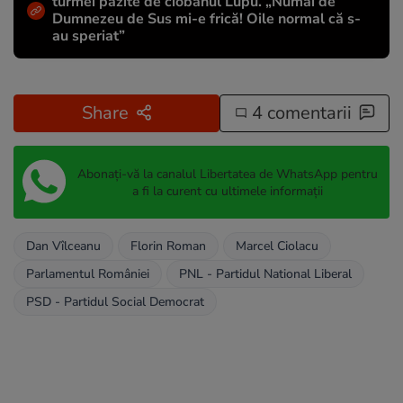
turmei păzite de ciobanul Lupu. „Numai de
Dumnezeu de Sus mi-e frică! Oile normal că s-
au speriat”
Share
4 comentarii
Abonați-vă la canalul Libertatea de WhatsApp pentru
a fi la curent cu ultimele informații
Dan Vîlceanu
Florin Roman
Marcel Ciolacu
Parlamentul României
PNL - Partidul National Liberal
PSD - Partidul Social Democrat