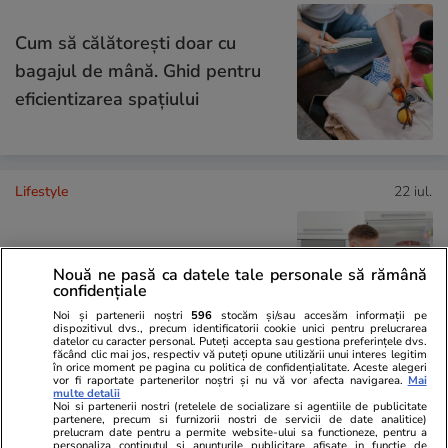
Cum să călătoreşti doar cu
bagajul de mână. Ghid pentru
eficientizarea spaţiului
Lifestyle
22 iul.
Cum păstrăm brânza fără să
Nouă ne pasă ca datele tale personale să rămână
confidențiale
mucegăiască
Noi și partenerii noștri
596
stocăm și/sau accesăm informații pe
dispozitivul dvs., precum identificatorii cookie unici pentru prelucrarea
datelor cu caracter personal. Puteți accepta sau gestiona preferințele dvs.
făcând clic mai jos, respectiv vă puteți opune utilizării unui interes legitim
în orice moment pe pagina cu politica de confidențialitate. Aceste alegeri
vor fi raportate partenerilor noștri și nu vă vor afecta navigarea.
Mai
multe detalii
Lifestyle
17 iul.
Noi si partenerii nostri (retelele de socializare si agentiile de publicitate
partenere, precum si furnizorii nostri de servicii de date analitice)
prelucram date pentru a permite website-ului sa functioneze, pentru a
personaliza continutul si anunturile publicitare afisate in functie de