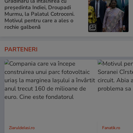
Grădinaru la întâlnirea cu
președinta Indiei, Droupadi
Murmu, la Palatul Cotroceni.
Motivul pentru care a ales o
rochie galbenă
PARTENERI
ZiaruldeIasi.ro
Fanatik.ro