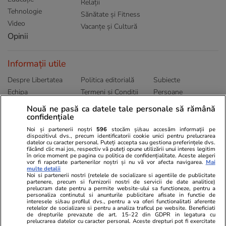
Relații
Tehnologie
Sănătate și Fitness
Video
Vacanțe și Cultură
Opinii
Informații utile
Despre Libertatea
Politica editorială
Subiecte
Echipa
Termeni și Conditii
Persoane
Publicitate
Abonamente
Sitemap
Nouă ne pasă ca datele tale personale să rămână
confidențiale
Politica de
Autori
confidențialitate
Noi și partenerii noștri
596
stocăm și/sau accesăm informații pe
dispozitivul dvs., precum identificatorii cookie unici pentru prelucrarea
datelor cu caracter personal. Puteți accepta sau gestiona preferințele dvs.
Ringier România
făcând clic mai jos, respectiv vă puteți opune utilizării unui interes legitim
în orice moment pe pagina cu politica de confidențialitate. Aceste alegeri
vor fi raportate partenerilor noștri și nu vă vor afecta navigarea.
Mai
Libertatea pentru
ELLE
Locuri de muncă
multe detalii
femei
Noi si partenerii nostri (retelele de socializare si agentiile de publicitate
Gazeta Sporturilor
Imobiliare.ro
partenere, precum si furnizorii nostri de servicii de date analitice)
Unica.ro
prelucram date pentru a permite website-ului sa functioneze, pentru a
Stiri mondene
Jobradar24
personaliza continutul si anunturile publicitare afisate in functie de
Program TV
Calculator sarcina
Imoradar24
interesele si/sau profilul dvs., pentru a va oferi functionalitati aferente
retelelor de socializare si pentru a analiza traficul pe website. Beneficiati
Avantaje
Ajută Copiii
Colecții Libertatea
de drepturile prevazute de art. 15-22 din GDPR in legatura cu
prelucrarea datelor cu caracter personal. Aceste drepturi pot fi exercitate