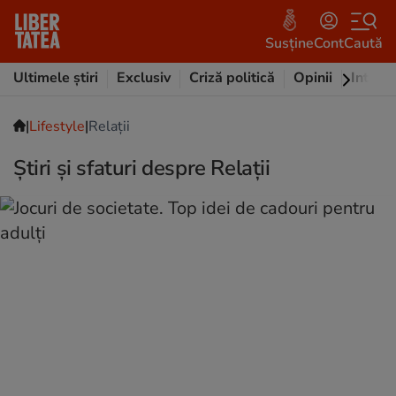
Susține
Cont
Caută
Ultimele știri
Exclusiv
Criză politică
Opinii
Intervi
|
|
Lifestyle
Relații
Știri și sfaturi despre Relații