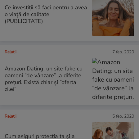
Ce investiții să faci pentru a avea
o viață de calitate
(PUBLICITATE)
Relații
7 feb. 2020
Amazon Dating: un site fake cu
oameni ”de vânzare” la diferite
prețuri. Există chiar și ”oferta
zilei”
Relații
5 feb. 2020
Cum asiguri protecția ta și a