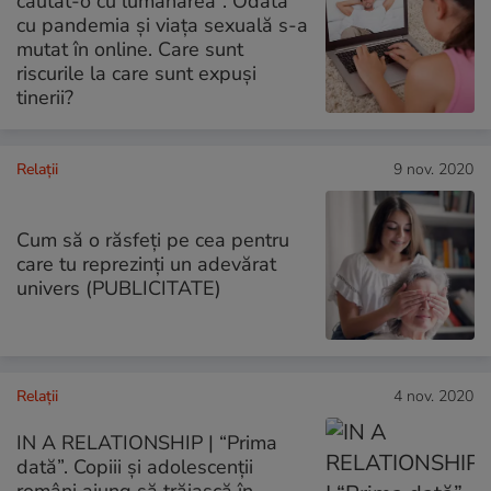
căutat-o cu lumânarea”. Odată
cu pandemia și viața sexuală s-a
mutat în online. Care sunt
riscurile la care sunt expuși
tinerii?
Relații
9 nov. 2020
Cum să o răsfeți pe cea pentru
care tu reprezinți un adevărat
univers (PUBLICITATE)
Relații
4 nov. 2020
IN A RELATIONSHIP | “Prima
dată”. Copiii și adolescenții