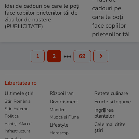
Idei de cadouri pe care le poți
face copiilor prietenilor tăi de
ziua lor de naștere
(PUBLICITATE)
1
2
•••
69
Libertatea.ro
Ultimele știri
Război Iran
Retete culinare
Știri România
Divertisment
Fructe si legume
Știri Externe
Monden
Ingrijirea
plantelor
Politică
Muzică și Filme
Bani și Afaceri
Cele mai citite
Lifestyle
știri
Infrastructura
Horoscop
Educație