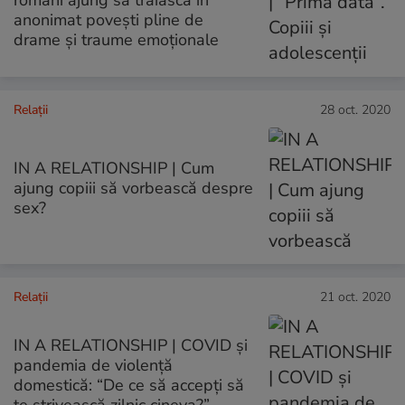
români ajung să trăiască în
anonimat povești pline de
drame și traume emoționale
Relații
28 oct. 2020
IN A RELATIONSHIP | Cum
ajung copiii să vorbească despre
sex?
Relații
21 oct. 2020
IN A RELATIONSHIP | COVID și
pandemia de violență
domestică: “De ce să accepți să
te strivească zilnic cineva?”