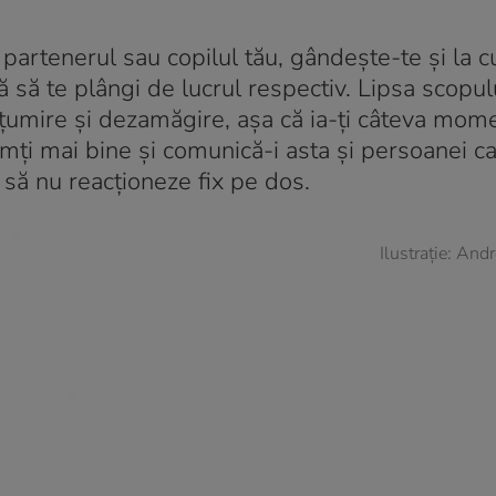
e partenerul sau copilul tău, gândește-te și la 
ă să te plângi de lucrul respectiv. Lipsa scopulu
țumire și dezamăgire, așa că ia-ți câteva momen
mți mai bine și comunică-i asta și persoanei ca
și să nu reacționeze fix pe dos.
Ilustrație: And