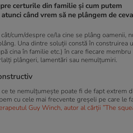
re certurile din familie și cum putem
s atunci când vrem să ne plângem de ceva
a cât/cum/despre ce/la cine se plâng oamenii, n
lâng. Una dintre soluții constă în construirea 
pă cina în familie etc.) în care fiecare membru a
lalți plângeri, lamentări sau nemulțumiri.
onstructiv
a ce te nemulțumește poate fi de fapt extrem de
cepem cu cele mai frecvente greșeli pe care le 
erapeutul Guy Winch, autor al cărții ”The squ