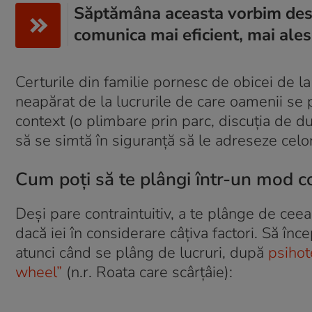
Săptămâna aceasta vorbim desp
comunica mai eficient, mai ale
Certurile din familie pornesc de obicei de l
neapărat de la lucrurile de care oamenii se p
context (o plimbare prin parc, discuția de du
să se simtă în siguranță să le adreseze celor
Cum poți să te plângi într-un mod c
Deși pare contraintuitiv, a te plânge de cee
dacă iei în considerare câțiva factori. Să în
atunci când se plâng de lucruri, după
psihot
wheel”
(n.r.
Roata care scârțâie
):