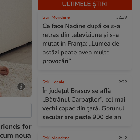
ULTIMELE ȘTIRI
Stiri Mondene
12:29
Ce face Nadine după ce s-a
retras din televiziune și s-a
mutat în Franța: „Lumea de
astăzi poate avea multe
provocări”
Știri Locale
12:22
În județul Brașov se află
„Bătrânul Carpaților”, cel mai
vechi copac din țară. Gorunul
secular are peste 900 de ani
Friends for
recum noua
Stiri Mondene
12:12