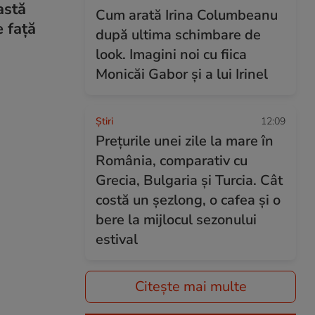
astă
Cum arată Irina Columbeanu
e față
după ultima schimbare de
look. Imagini noi cu fiica
Monicăi Gabor și a lui Irinel
Ştiri
12:09
Prețurile unei zile la mare în
România, comparativ cu
Grecia, Bulgaria și Turcia. Cât
costă un șezlong, o cafea și o
bere la mijlocul sezonului
estival
Citește mai multe