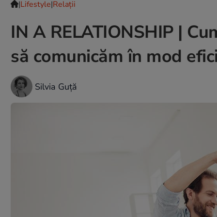
|
Lifestyle
|
Relații
IN A RELATIONSHIP | Cum s
să comunicăm în mod efic
Silvia Guță