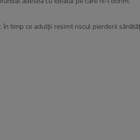
fundat adesea cu idealul pe care ni-l dorim;
în timp ce adulții resimt riscul pierderii sănătății