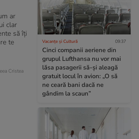
cum ar
i clar
te să îți
re te
Vacanțe și Cultură
09:37
Cinci companii aeriene din
grupul Lufthansa nu vor mai
lăsa pasagerii să-și aleagă
reea Cristea
gratuit locul în avion: „O să
ne ceară bani dacă ne
gândim la scaun”