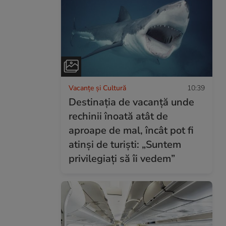
Vacanțe și Cultură
10:39
Destinația de vacanță unde
rechinii înoată atât de
aproape de mal, încât pot fi
atinși de turiști: „Suntem
privilegiați să îi vedem”