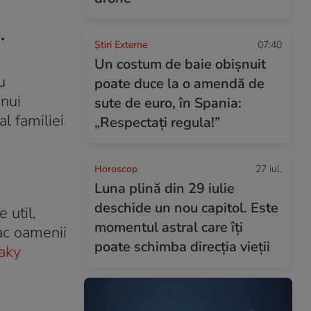
.
Știri Externe
07:40
Un costum de baie obișnuit
u
poate duce la o amendă de
unui
sute de euro, în Spania:
l familiei
„Respectați regula!”
Horoscop
27 iul.
Luna plină din 29 iulie
deschide un nou capitol. Este
 util,
momentul astral care îți
fac oamenii
poate schimba direcția vieții
eaky